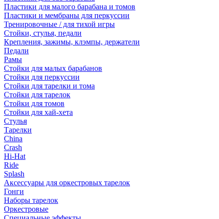
Пластики для малого барабана и томов
Пластики и мембраны для перкуссии
Тренировочные / для тихой игры
Стойки, стулья, педали
Крепления, зажимы, клэмпы, держатели
Педали
Рамы
Стойки для малых барабанов
Стойки для перкуссии
Стойки для тарелки и тома
Стойки для тарелок
Стойки для томов
Стойки для хай-хета
Стулья
Тарелки
China
Crash
Hi-Hat
Ride
Splash
Аксессуары для оркестровых тарелок
Гонги
Наборы тарелок
Оркестровые
Специальные эффекты