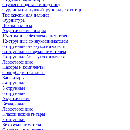
Стулья и подставки под ногу
Сурдины (заглушки), рупоры для гитар
Тренажеры для пальцев
Фурнитура
Чехлы и кейсы
Акустические гитары
12-струнные без звукоснимателя
12-струнные со звукоснимателем
6-струнные без звукоснимателя
6-струнные со звукоснимателем
7-струнные без звукоснимателя
Левосторонние
Наборы и комплекты
Солидбади и сайлент
Бас-гитары
4-струнные
5-струнные
6-струнные
Акустические
Безладовые
Левосторонние
Классические гитары
7-струнные
Без звукоснимателя
Со звукоснимателем