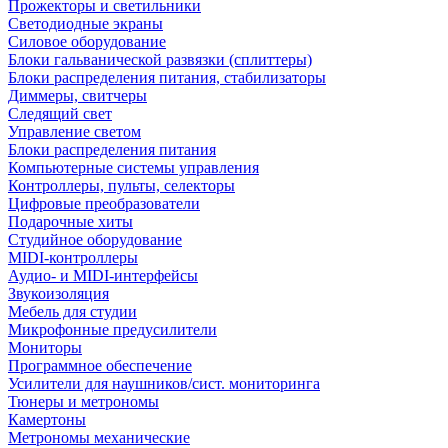
Прожекторы и светильники
Светодиодные экраны
Силовое оборудование
Блоки гальванической развязки (сплиттеры)
Блоки распределения питания, стабилизаторы
Диммеры, свитчеры
Следящий свет
Управление светом
Блоки распределения питания
Компьютерные системы управления
Контроллеры, пульты, селекторы
Цифровые преобразователи
Подарочные хиты
Студийное оборудование
MIDI-контроллеры
Аудио- и MIDI-интерфейсы
Звукоизоляция
Мебель для студии
Микрофонные предусилители
Мониторы
Программное обеспечение
Усилители для наушников/сист. мониторинга
Тюнеры и метрономы
Камертоны
Метрономы механические