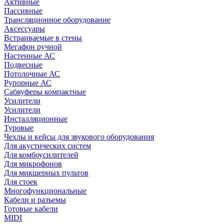
Активные
Пассивные
Трансляционное оборудование
Аксессуары
Встраиваемые в стены
Мегафон ручной
Настенные АС
Подвесные
Потолочные АС
Рупорные АС
Сабвуферы компактные
Усилители
Усилители
Инсталляционные
Туровые
Чехлы и кейсы для звукового оборудования
Для акустических систем
Для комбоусилителей
Для микрофонов
Для микшерных пультов
Для стоек
Многофункциональные
Кабели и разъемы
Готовые кабели
MIDI