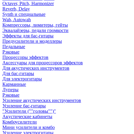
Octaver, Pitch, Harmonizer
Reverb, Delay
Synth и специальные
Wah, Autowah
Компрессоры, лимитеры, гейты
Эквалайзеры, педали громкости
Эффекты для бас-гитары
Предусилители и моделлеры
Педальные
Рэковые
Процессоры эффектов
Аксессуары для процессоров эффектов
Для акустических инструментов
Для бас-гитары
Для электрогитары
Карманные
Луперы
Рэковые
Усиление акустических инструментов
Усиление бас-гитары
"Усилители (""головы"")"
Акустические кабинеты
Комбоусилители
Мини усилители и комбо
Усиление электрогитары