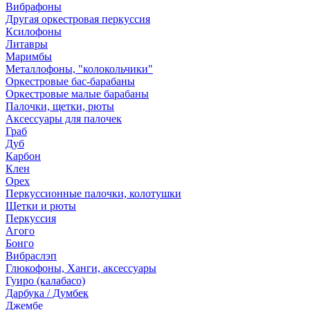
Вибрафоны
Другая оркестровая перкуссия
Ксилофоны
Литавры
Маримбы
Металлофоны, "колокольчики"
Оркестровые бас-барабаны
Оркестровые малые барабаны
Палочки, щетки, рюты
Аксессуары для палочек
Граб
Дуб
Карбон
Клен
Орех
Перкуссионные палочки, колотушки
Щетки и рюты
Перкуссия
Агого
Бонго
Вибраслэп
Глюкофоны, Ханги, аксессуары
Гуиро (калабасо)
Дарбука / Думбек
Джембе