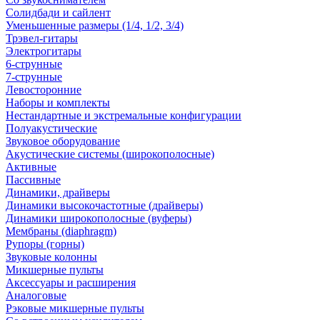
Солидбади и сайлент
Уменьшенные размеры (1/4, 1/2, 3/4)
Трэвел-гитары
Электрогитары
6-струнные
7-струнные
Левосторонние
Наборы и комплекты
Нестандартные и экстремальные конфигурации
Полуакустические
Звуковое оборудование
Акустические системы (широкополосные)
Активные
Пассивные
Динамики, драйверы
Динамики высокочастотные (драйверы)
Динамики широкополосные (вуферы)
Мембраны (diaphragm)
Рупоры (горны)
Звуковые колонны
Микшерные пульты
Аксессуары и расширения
Аналоговые
Рэковые микшерные пульты