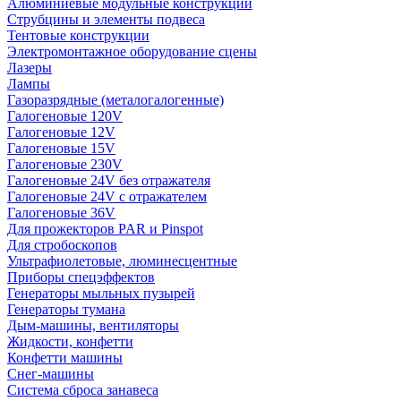
Алюминиевые модульные конструкции
Струбцины и элементы подвеса
Тентовые конструкции
Электромонтажное оборудование сцены
Лазеры
Лампы
Газоразрядные (металогалогенные)
Галогеновые 120V
Галогеновые 12V
Галогеновые 15V
Галогеновые 230V
Галогеновые 24V без отражателя
Галогеновые 24V с отражателем
Галогеновые 36V
Для прожекторов PAR и Pinspot
Для стробоскопов
Ультрафиолетовые, люминесцентные
Приборы спецэффектов
Генераторы мыльных пузырей
Генераторы тумана
Дым-машины, вентиляторы
Жидкости, конфетти
Конфетти машины
Снег-машины
Система сброса занавеса