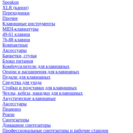
Speakon
XLR (канон)
Переходники
Прочие
Клавишные инструменты
MIDI-клавиатуры
49-61 клавиш
76-88 клавиш
Компактные
Аксессуары
Банкетки, стулья
Блоки питания
Комбоусилители для клавишных
Опции и расширения для клавишных
Педали для клавишных
Средства для ухода
Стойки и подставки для клавишных
Чехлы, кейсы, накидки для клавишных
Акустические клавишные
Аксессуары
Пианино
Рояли
Синтезаторы
Домашние синтезаторы
Профессиональные синтезаторы и рабочие станции