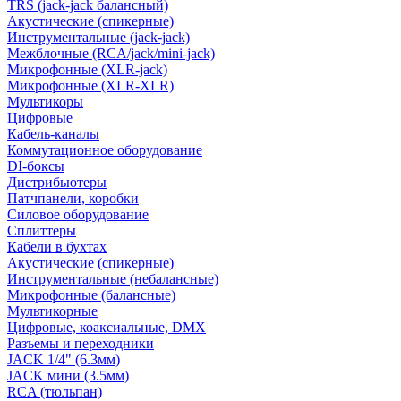
TRS (jack-jack балансный)
Акустические (спикерные)
Инструментальные (jack-jack)
Межблочные (RCA/jack/mini-jack)
Микрофонные (XLR-jack)
Микрофонные (XLR-XLR)
Мультикоры
Цифровые
Кабель-каналы
Коммутационное оборудование
DI-боксы
Дистрибьютеры
Патчпанели, коробки
Силовое оборудование
Сплиттеры
Кабели в бухтах
Акустические (спикерные)
Инструментальные (небалансные)
Микрофонные (балансные)
Мультикорные
Цифровые, коаксиальные, DMX
Разъемы и переходники
JACK 1/4" (6.3мм)
JACK мини (3.5мм)
RCA (тюльпан)