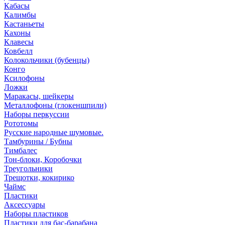
Кабасы
Калимбы
Кастаньеты
Кахоны
Клавесы
Ковбелл
Колокольчики (бубенцы)
Конго
Ксилофоны
Ложки
Маракасы, шейкеры
Металлофоны (глокеншпили)
Наборы перкуссии
Рототомы
Русские народные шумовые.
Тамбурины / Бубны
Тимбалес
Тон-блоки, Коробочки
Треугольники
Трещотки, кокирико
Чаймс
Пластики
Аксессуары
Наборы пластиков
Пластики для бас-барабана