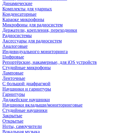
Динамические
Комплекты для ударных
Конденсаторные
Караоке микрофоны
Микрофоны для радиосистем
Держатели, крепления, переходники
Радиосистемы
Аксессуары для радиосистем
Аналоговые
Индивидуального мониторинга
Цифровые
Репортёрские, накамерные, для iOS устройств
Студийные микрофоны
Ламповые
Ленточные
С большой диафрагмой
Наушники и гарнитуры
Гарнитуры
Диджейские наушники
Наушники вкладыши/мониторинговые
Студийные наушники
Закрытые
Открытые
Ноты, самоучители
Вокальная музыка