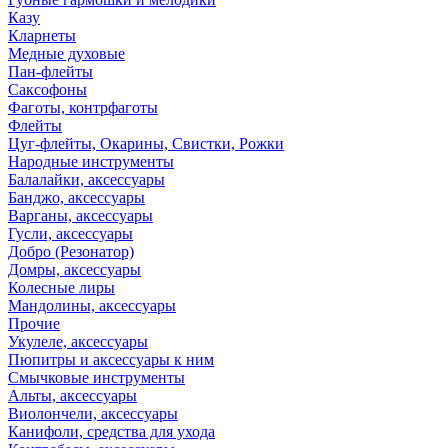
Казу
Кларнеты
Медные духовые
Пан-флейты
Саксофоны
Фаготы, контрфаготы
Флейты
Цуг-флейты, Окарины, Свистки, Рожки
Народные инструменты
Балалайки, аксессуары
Банджо, аксессуары
Варганы, аксессуары
Гусли, аксессуары
Добро (Резонатор)
Домры, аксессуары
Колесные лиры
Мандолины, аксессуары
Прочие
Укулеле, аксессуары
Пюпитры и аксессуары к ним
Смычковые инструменты
Альты, аксессуары
Виолончели, аксессуары
Канифоли, средства для ухода