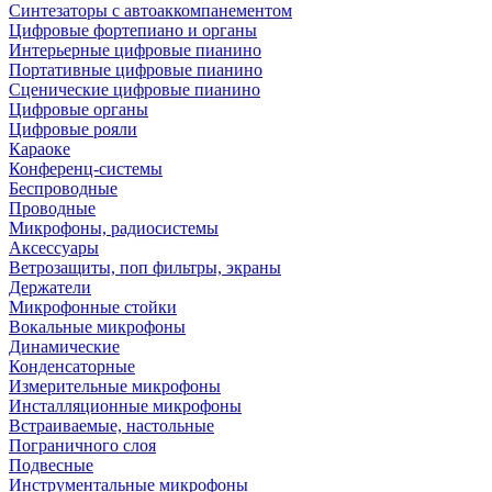
Синтезаторы с автоаккомпанементом
Цифровые фортепиано и органы
Интерьерные цифровые пианино
Портативные цифровые пианино
Сценические цифровые пианино
Цифровые органы
Цифровые рояли
Караоке
Конференц-системы
Беспроводные
Проводные
Микрофоны, радиосистемы
Аксессуары
Ветрозащиты, поп фильтры, экраны
Держатели
Микрофонные стойки
Вокальные микрофоны
Динамические
Конденсаторные
Измерительные микрофоны
Инсталляционные микрофоны
Встраиваемые, настольные
Пограничного слоя
Подвесные
Инструментальные микрофоны