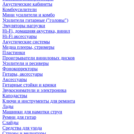
Акустические кабинеты
Комбоусилители
Мини усилители и комбо
Усилители гитарные ("головы")
Эмуляторы нагрузки
Hi-Fi, домашняя акустика, винил
Hi-Fi аксессуары
Акустические системы
Медиа плееры, стримеры
Пластинки
Проигрыватели виниловых дисков
Усилители и ресиверы
Фонокорректоры
Гитары, аксессуары
Аксессуары
Гитарные стойки и крюки
Звукосниматели и электроника
Каподастры
Ключи и инструменты для ремонта
Лады
Машинки для намотки струн
Ремни для гитар
Слайды
Средства для ухода
Струны и медиаторы