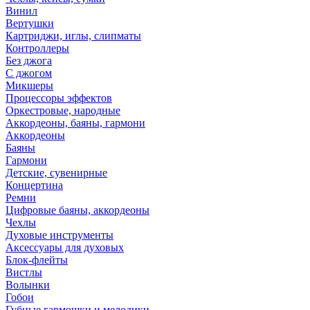
Винил
Вертушки
Картриджи, иглы, слипматы
Контроллеры
Без джога
С джогом
Микшеры
Процессоры эффектов
Оркестровые, народные
Аккордеоны, баяны, гармони
Аккордеоны
Баяны
Гармони
Детские, сувенирные
Концертина
Ремни
Цифровые баяны, аккордеоны
Чехлы
Духовые инструменты
Аксессуары для духовых
Блок-флейты
Вистлы
Волынки
Гобои
Губные гармошки и мелодики