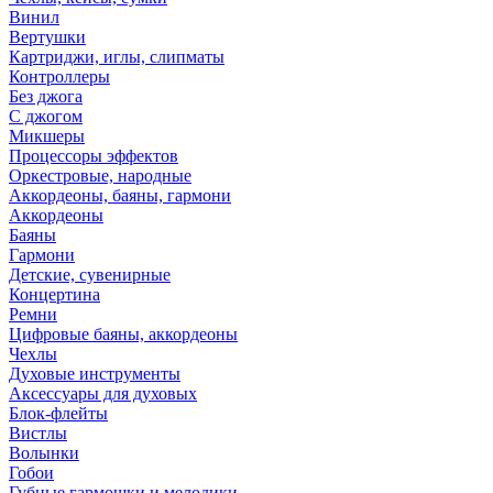
Винил
Вертушки
Картриджи, иглы, слипматы
Контроллеры
Без джога
С джогом
Микшеры
Процессоры эффектов
Оркестровые, народные
Аккордеоны, баяны, гармони
Аккордеоны
Баяны
Гармони
Детские, сувенирные
Концертина
Ремни
Цифровые баяны, аккордеоны
Чехлы
Духовые инструменты
Аксессуары для духовых
Блок-флейты
Вистлы
Волынки
Гобои
Губные гармошки и мелодики