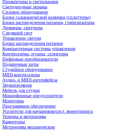
Прожекторы и светильники
Светодиодные экраны
Силовое оборудование
Блоки гальванической развязки (сплиттеры)
Блоки распределения питания, стабилизаторы
Диммеры, свитчеры
Следящий свет
Управление светом
Блоки распределения питания
Компьютерные системы управления
Контроллеры, пульты, селекторы
Цифровые преобразователи
Подарочные хиты
Студийное оборудование
MIDI-контроллеры
Аудио- и MIDI-интерфейсы
Звукоизоляция
Мебель для студии
Микрофонные предусилители
Мониторы
Программное обеспечение
Усилители для наушников/сист. мониторинга
Тюнеры и метрономы
Камертоны
Метрономы механические