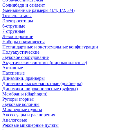
Солидбади и сайлент
Уменьшенные размеры (1/4, 1/2, 3/4)
Трэвел-гитары
Электрогитары
6-струнные
7-струнные
Левосторонние
Наборы и комплекты
Нестандартные и экстремальные конфигурации
Полуакустические
Звуковое оборудование
Акустические системы (широкополосные)
Активные
Пассивные
Динамики, драйверы
Динамики высокочастотные (драйверы)
Динамики широкополосные (вуферы)
Мембраны (diaphragm)
Рупоры (горны)
Звуковые колонны
Микшерные пульты
Аксессуары и расширения
Аналоговые
Рэковые микшерные пульты