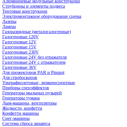
Алюминиевые модульные конструкции
Струбцины и элементы подвеса
Тентовые конструкции
Электромонтажное оборудование сцены
Лазеры
Лампы
Газоразрядные (металогалогенные)
Галогеновые 120V
Галогеновые 12V
Галогеновые 15V
Галогеновые 230V
Галогеновые 24V без отражателя
Галогеновые 24V с отражателем
Галогеновые 36V
Для прожекторов PAR и Pinspot
Для стробоскопов
Ультрафиолетовые, люминесцентные
Приборы спецэффектов
Генераторы мыльных пузырей
Генераторы тумана
Дым-машины, вентиляторы
Жидкости, конфетти
Конфетти машины
Снег-машины
Система сброса занавеса