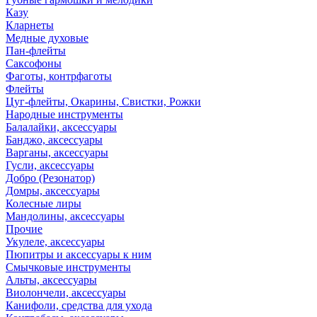
Казу
Кларнеты
Медные духовые
Пан-флейты
Саксофоны
Фаготы, контрфаготы
Флейты
Цуг-флейты, Окарины, Свистки, Рожки
Народные инструменты
Балалайки, аксессуары
Банджо, аксессуары
Варганы, аксессуары
Гусли, аксессуары
Добро (Резонатор)
Домры, аксессуары
Колесные лиры
Мандолины, аксессуары
Прочие
Укулеле, аксессуары
Пюпитры и аксессуары к ним
Смычковые инструменты
Альты, аксессуары
Виолончели, аксессуары
Канифоли, средства для ухода