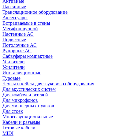
Активные
Пассивные
Трансляционное оборудование
Аксессуары
Встраиваемые в стены
Мегафон ручной
Настенные АС
Подвесные
Потолочные АС
Рупорные АС
Сабвуферы компактные
Усилители
Усилители
Инсталляционные
Туровые
Чехлы и кейсы для звукового оборудования
Для акустических систем
Для комбоусилителей
Для микрофонов
Для микшерных пультов
Для стоек
Многофункциональные
Кабели и разъемы
Готовые кабели
MIDI