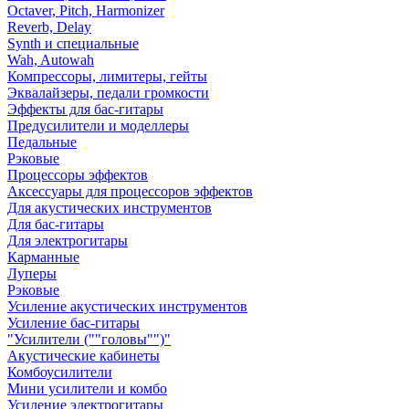
Octaver, Pitch, Harmonizer
Reverb, Delay
Synth и специальные
Wah, Autowah
Компрессоры, лимитеры, гейты
Эквалайзеры, педали громкости
Эффекты для бас-гитары
Предусилители и моделлеры
Педальные
Рэковые
Процессоры эффектов
Аксессуары для процессоров эффектов
Для акустических инструментов
Для бас-гитары
Для электрогитары
Карманные
Луперы
Рэковые
Усиление акустических инструментов
Усиление бас-гитары
"Усилители (""головы"")"
Акустические кабинеты
Комбоусилители
Мини усилители и комбо
Усиление электрогитары