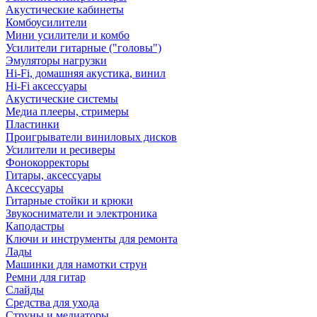
Акустические кабинеты
Комбоусилители
Мини усилители и комбо
Усилители гитарные ("головы")
Эмуляторы нагрузки
Hi-Fi, домашняя акустика, винил
Hi-Fi аксессуары
Акустические системы
Медиа плееры, стримеры
Пластинки
Проигрыватели виниловых дисков
Усилители и ресиверы
Фонокорректоры
Гитары, аксессуары
Аксессуары
Гитарные стойки и крюки
Звукосниматели и электроника
Каподастры
Ключи и инструменты для ремонта
Лады
Машинки для намотки струн
Ремни для гитар
Слайды
Средства для ухода
Струны и медиаторы