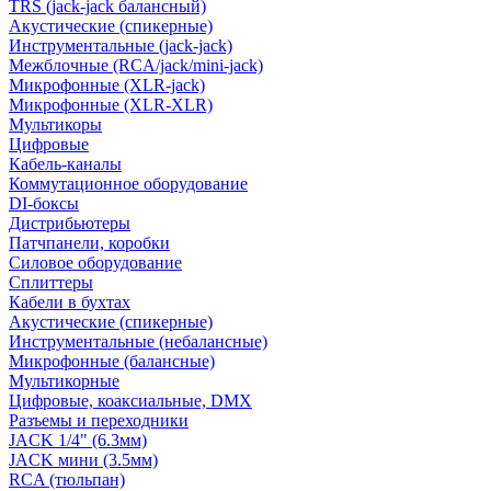
TRS (jack-jack балансный)
Акустические (спикерные)
Инструментальные (jack-jack)
Межблочные (RCA/jack/mini-jack)
Микрофонные (XLR-jack)
Микрофонные (XLR-XLR)
Мультикоры
Цифровые
Кабель-каналы
Коммутационное оборудование
DI-боксы
Дистрибьютеры
Патчпанели, коробки
Силовое оборудование
Сплиттеры
Кабели в бухтах
Акустические (спикерные)
Инструментальные (небалансные)
Микрофонные (балансные)
Мультикорные
Цифровые, коаксиальные, DMX
Разъемы и переходники
JACK 1/4" (6.3мм)
JACK мини (3.5мм)
RCA (тюльпан)