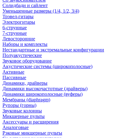
Солидбади и сайлент
Уменьшенные размеры (1/4, 1/2, 3/4)
Трэвел-гитары
Электрогитары
6-струнные
7-струнные
Левосторонние
Наборы и комплекты
Нестандартные и экстремальные конфигурации
Полуакустические
Звуковое оборудование
Акустические системы (широкополосные)
Активные
Пассивные
Динамики, драйверы
Динамики высокочастотные (драйверы)
Динамики широкополосные (вуферы)
Мембраны (diaphragm)
Рупоры (горны)
Звуковые колонны
Микшерные пульты
Аксессуары и расширения
Аналоговые
Рэковые микшерные пульты