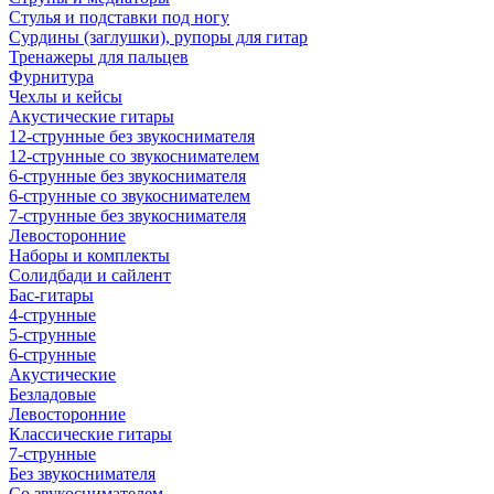
Стулья и подставки под ногу
Сурдины (заглушки), рупоры для гитар
Тренажеры для пальцев
Фурнитура
Чехлы и кейсы
Акустические гитары
12-струнные без звукоснимателя
12-струнные со звукоснимателем
6-струнные без звукоснимателя
6-струнные со звукоснимателем
7-струнные без звукоснимателя
Левосторонние
Наборы и комплекты
Солидбади и сайлент
Бас-гитары
4-струнные
5-струнные
6-струнные
Акустические
Безладовые
Левосторонние
Классические гитары
7-струнные
Без звукоснимателя
Со звукоснимателем