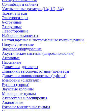
Солидбади и сайлент
Уменьшенные размеры (1/4, 1/2, 3/4)
Трэвел-гитары
Электрогитары
6-струнные
7-струнные
Левосторонние
Наборы и комплекты
Нестандартные и экстремальные конфигурации
Полуакустические
Звуковое оборудование
Акустические системы (широкополосные)
Активные
Пассивные
Динамики, драйверы
Динамики высокочастотные (драйверы)
Динамики широкополосные (вуферы)
Мембраны (diaphragm)
Рупоры (горны)
Звуковые колонны
Микшерные пульты
Аксессуары и расширения
Аналоговые
Рэковые микшерные пульты