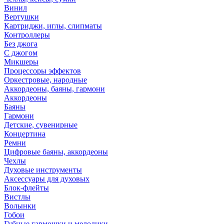
Винил
Вертушки
Картриджи, иглы, слипматы
Контроллеры
Без джога
С джогом
Микшеры
Процессоры эффектов
Оркестровые, народные
Аккордеоны, баяны, гармони
Аккордеоны
Баяны
Гармони
Детские, сувенирные
Концертина
Ремни
Цифровые баяны, аккордеоны
Чехлы
Духовые инструменты
Аксессуары для духовых
Блок-флейты
Вистлы
Волынки
Гобои
Губные гармошки и мелодики