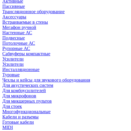
Активные
Пассивные
Трансляционное оборудование
Аксессуары
Встраиваемые в стены
Мегафон ручной
Настенные АС
Подвесные
Потолочные АС
Рупорные АС
Сабвуферы компактные
Усилители
Усилители
Инсталляционные
Туровые
Чехлы и кейсы для звукового оборудования
Для акустических систем
Для комбоусилителей
Для микрофонов
Для микшерных пультов
Для стоек
Многофункциональные
Кабели и разъемы
Готовые кабели
MIDI