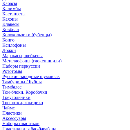
Кабасы
Калимбы
Кастаньеты
Кахоны
Клавесы
Ковбелл
Колокольчики (бубенцы)
Конго
Ксилофоны
Ложки
Маракасы, шейкеры
Металлофоны (глокеншпили)
Наборы перкуссии
Рототомы
Русские народные шумовые.
Тамбурины / Бубны
Тимбалес
Тон-блоки, Коробочки
Треугольники
Трещотки, кокирико
Чаймс
Пластики
Аксессуары
Наборы пластиков
Пластики для бас-барабана