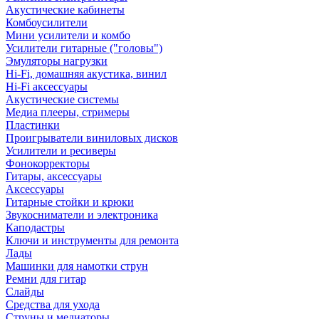
Акустические кабинеты
Комбоусилители
Мини усилители и комбо
Усилители гитарные ("головы")
Эмуляторы нагрузки
Hi-Fi, домашняя акустика, винил
Hi-Fi аксессуары
Акустические системы
Медиа плееры, стримеры
Пластинки
Проигрыватели виниловых дисков
Усилители и ресиверы
Фонокорректоры
Гитары, аксессуары
Аксессуары
Гитарные стойки и крюки
Звукосниматели и электроника
Каподастры
Ключи и инструменты для ремонта
Лады
Машинки для намотки струн
Ремни для гитар
Слайды
Средства для ухода
Струны и медиаторы