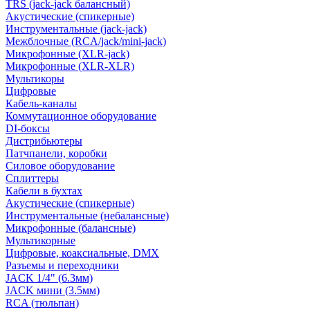
TRS (jack-jack балансный)
Акустические (спикерные)
Инструментальные (jack-jack)
Межблочные (RCA/jack/mini-jack)
Микрофонные (XLR-jack)
Микрофонные (XLR-XLR)
Мультикоры
Цифровые
Кабель-каналы
Коммутационное оборудование
DI-боксы
Дистрибьютеры
Патчпанели, коробки
Силовое оборудование
Сплиттеры
Кабели в бухтах
Акустические (спикерные)
Инструментальные (небалансные)
Микрофонные (балансные)
Мультикорные
Цифровые, коаксиальные, DMX
Разъемы и переходники
JACK 1/4" (6.3мм)
JACK мини (3.5мм)
RCA (тюльпан)