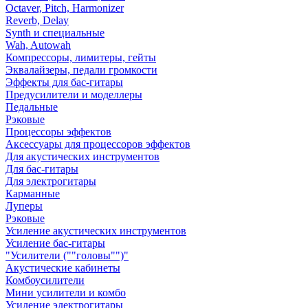
Octaver, Pitch, Harmonizer
Reverb, Delay
Synth и специальные
Wah, Autowah
Компрессоры, лимитеры, гейты
Эквалайзеры, педали громкости
Эффекты для бас-гитары
Предусилители и моделлеры
Педальные
Рэковые
Процессоры эффектов
Аксессуары для процессоров эффектов
Для акустических инструментов
Для бас-гитары
Для электрогитары
Карманные
Луперы
Рэковые
Усиление акустических инструментов
Усиление бас-гитары
"Усилители (""головы"")"
Акустические кабинеты
Комбоусилители
Мини усилители и комбо
Усиление электрогитары