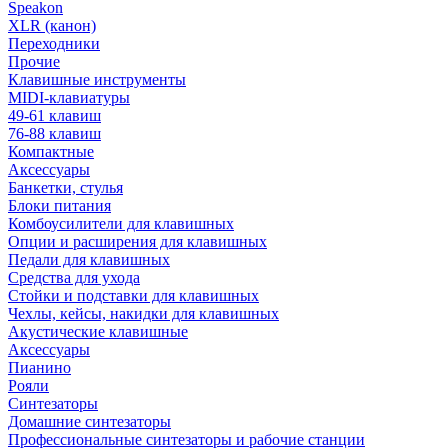
Speakon
XLR (канон)
Переходники
Прочие
Клавишные инструменты
MIDI-клавиатуры
49-61 клавиш
76-88 клавиш
Компактные
Аксессуары
Банкетки, стулья
Блоки питания
Комбоусилители для клавишных
Опции и расширения для клавишных
Педали для клавишных
Средства для ухода
Стойки и подставки для клавишных
Чехлы, кейсы, накидки для клавишных
Акустические клавишные
Аксессуары
Пианино
Рояли
Синтезаторы
Домашние синтезаторы
Профессиональные синтезаторы и рабочие станции