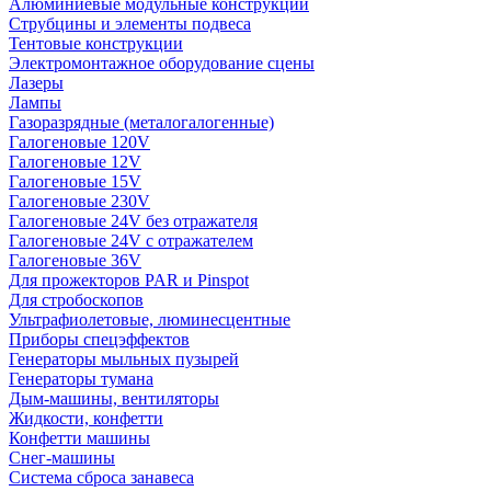
Алюминиевые модульные конструкции
Струбцины и элементы подвеса
Тентовые конструкции
Электромонтажное оборудование сцены
Лазеры
Лампы
Газоразрядные (металогалогенные)
Галогеновые 120V
Галогеновые 12V
Галогеновые 15V
Галогеновые 230V
Галогеновые 24V без отражателя
Галогеновые 24V с отражателем
Галогеновые 36V
Для прожекторов PAR и Pinspot
Для стробоскопов
Ультрафиолетовые, люминесцентные
Приборы спецэффектов
Генераторы мыльных пузырей
Генераторы тумана
Дым-машины, вентиляторы
Жидкости, конфетти
Конфетти машины
Снег-машины
Система сброса занавеса