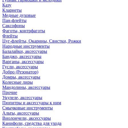
Казу
Кларнеты
Медные духовые
Пан-флейты
Саксофоны
Фаготы, контрфаготы
Флейты
Цуг-флейты, Окарины, Свистки, Рожки
Народные инструменты
Балалайки, аксессуары
Банджо, аксессуары
Варганы, аксессуары
Гусли, аксессуары
Добро (Резонатор)
Домры, аксессуары
Колесные лиры
Мандолины, аксессуары
Прочие
Укулеле, аксессуары
Пюпитры и аксессуары к ним
Смычковые инструменты
Альты, аксессуары
Виолончели, аксессуары
Канифоли, средства для ухода