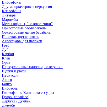
Вибрафоны
Другая оркестровая перкуссия
Ксилофоны
Литавры
Маримбы
Металлофоны, "колокольчики"
Оркестровые бас-барабаны
Оркестровые малые барабаны
Палочки, щетки, рюты
Аксессуары для палочек
Граб
Дуб
Карбон
Клен
Орех
Перкуссионные палочки, колотушки
Щетки и рюты
Перкуссия
Агого
Бонго
Вибраслэп
Глюкофоны, Ханги, аксессуары
Гуиро (калабасо)
Дарбука / Думбек
Джембе