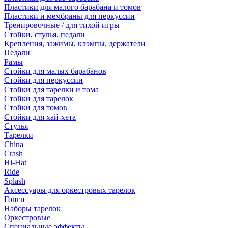
Пластики для малого барабана и томов
Пластики и мембраны для перкуссии
Тренировочные / для тихой игры
Стойки, стулья, педали
Крепления, зажимы, клэмпы, держатели
Педали
Рамы
Стойки для малых барабанов
Стойки для перкуссии
Стойки для тарелки и тома
Стойки для тарелок
Стойки для томов
Стойки для хай-хета
Стулья
Тарелки
China
Crash
Hi-Hat
Ride
Splash
Аксессуары для оркестровых тарелок
Гонги
Наборы тарелок
Оркестровые
Специальные эффекты