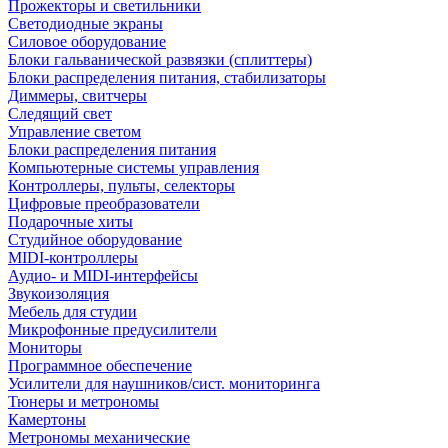
Прожекторы и светильники
Светодиодные экраны
Силовое оборудование
Блоки гальванической развязки (сплиттеры)
Блоки распределения питания, стабилизаторы
Диммеры, свитчеры
Следящий свет
Управление светом
Блоки распределения питания
Компьютерные системы управления
Контроллеры, пульты, селекторы
Цифровые преобразователи
Подарочные хиты
Студийное оборудование
MIDI-контроллеры
Аудио- и MIDI-интерфейсы
Звукоизоляция
Мебель для студии
Микрофонные предусилители
Мониторы
Программное обеспечение
Усилители для наушников/сист. мониторинга
Тюнеры и метрономы
Камертоны
Метрономы механические