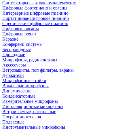
Синтезаторы с автоаккомпанементом
Цифровые фортепиано и органы
Интерьерные цифровые пианино
Портативные цифровые пианино
Сценические цифровые пианино
Цифровые органы
Цифровые рояли
Караоке
Конференц-системы
Беспроводные
Проводные
Микрофоны, радиосистемы
Аксессуары
Ветрозащиты, поп фильтры, экраны
Держатели
Микрофонные стойки
Вокальные микрофоны
Динамические
Конденсаторные
Измерительные микрофоны
Инсталляционные микрофоны
Встраиваемые, настольные
Пограничного слоя
Подвесные
Инструментальные микрофоны