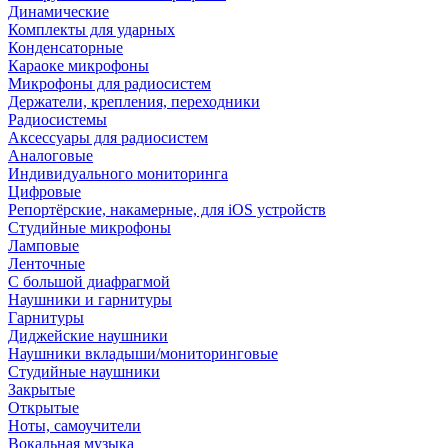
Динамические
Комплекты для ударных
Конденсаторные
Караоке микрофоны
Микрофоны для радиосистем
Держатели, крепления, переходники
Радиосистемы
Аксессуары для радиосистем
Аналоговые
Индивидуального мониторинга
Цифровые
Репортёрские, накамерные, для iOS устройств
Студийные микрофоны
Ламповые
Ленточные
С большой диафрагмой
Наушники и гарнитуры
Гарнитуры
Диджейские наушники
Наушники вкладыши/мониторинговые
Студийные наушники
Закрытые
Открытые
Ноты, самоучители
Вокальная музыка