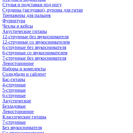
Стулья и подставки под ногу
Сурдины (заглушки), рупоры для гитар
Тренажеры для пальцев
Фурнитура
Чехлы и кейсы
Акустические гитары
12-струнные без звукоснимателя
12-струнные со звукоснимателем
6-струнные без звукоснимателя
6-струнные со звукоснимателем
7-струнные без звукоснимателя
Левосторонние
Наборы и комплекты
Солидбади и сайлент
Бас-гитары
4-струнные
5-струнные
6-струнные
Акустические
Безладовые
Левосторонние
Классические гитары
7-струнные
Без звукоснимателя
Со звукоснимателем