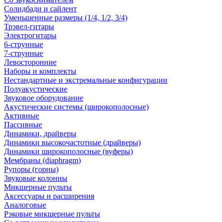
Солидбади и сайлент
Уменьшенные размеры (1/4, 1/2, 3/4)
Трэвел-гитары
Электрогитары
6-струнные
7-струнные
Левосторонние
Наборы и комплекты
Нестандартные и экстремальные конфигурации
Полуакустические
Звуковое оборудование
Акустические системы (широкополосные)
Активные
Пассивные
Динамики, драйверы
Динамики высокочастотные (драйверы)
Динамики широкополосные (вуферы)
Мембраны (diaphragm)
Рупоры (горны)
Звуковые колонны
Микшерные пульты
Аксессуары и расширения
Аналоговые
Рэковые микшерные пульты