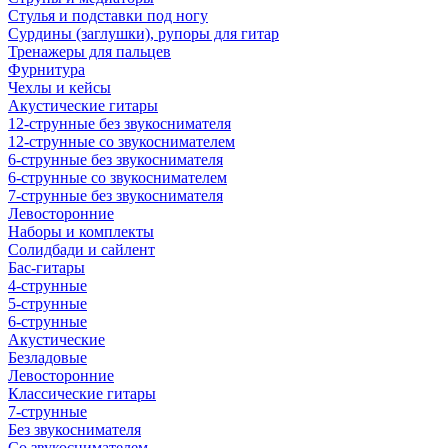
Стулья и подставки под ногу
Сурдины (заглушки), рупоры для гитар
Тренажеры для пальцев
Фурнитура
Чехлы и кейсы
Акустические гитары
12-струнные без звукоснимателя
12-струнные со звукоснимателем
6-струнные без звукоснимателя
6-струнные со звукоснимателем
7-струнные без звукоснимателя
Левосторонние
Наборы и комплекты
Солидбади и сайлент
Бас-гитары
4-струнные
5-струнные
6-струнные
Акустические
Безладовые
Левосторонние
Классические гитары
7-струнные
Без звукоснимателя
Со звукоснимателем