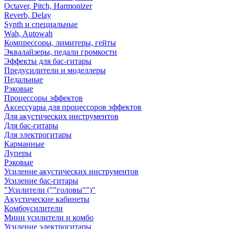
Octaver, Pitch, Harmonizer
Reverb, Delay
Synth и специальные
Wah, Autowah
Компрессоры, лимитеры, гейты
Эквалайзеры, педали громкости
Эффекты для бас-гитары
Предусилители и моделлеры
Педальные
Рэковые
Процессоры эффектов
Аксессуары для процессоров эффектов
Для акустических инструментов
Для бас-гитары
Для электрогитары
Карманные
Луперы
Рэковые
Усиление акустических инструментов
Усиление бас-гитары
"Усилители (""головы"")"
Акустические кабинеты
Комбоусилители
Мини усилители и комбо
Усиление электрогитары