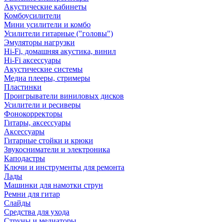
Акустические кабинеты
Комбоусилители
Мини усилители и комбо
Усилители гитарные ("головы")
Эмуляторы нагрузки
Hi-Fi, домашняя акустика, винил
Hi-Fi аксессуары
Акустические системы
Медиа плееры, стримеры
Пластинки
Проигрыватели виниловых дисков
Усилители и ресиверы
Фонокорректоры
Гитары, аксессуары
Аксессуары
Гитарные стойки и крюки
Звукосниматели и электроника
Каподастры
Ключи и инструменты для ремонта
Лады
Машинки для намотки струн
Ремни для гитар
Слайды
Средства для ухода
Струны и медиаторы