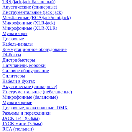
TRS (jack-jack балансный)
Акустические (спикерные)
Инструментальные (jack-jack)
Межблочные (RCA/jack/mini-jack)
Микрофонные (XLR-jack)
Микрофонные (XLR-XLR)
Мультикоры
Цифровые
Кабель-каналы
Коммутационное оборудование
DI-боксы
Дистрибьютеры
Патчпанели, коробки
Силовое оборудование
Сплиттеры
Кабели в бухтах
Акустические (спикерные)
Инструментальные (небалансные)
Микрофонные (балансные)
Мультикорные
Цифровые, коаксиальные, DMX
Разъемы и переходники
JACK 1/4" (6.3мм)
JACK мини (3.5мм)
RCA (тюльпан)