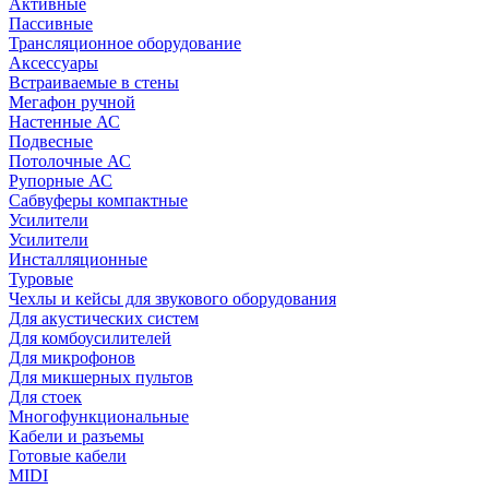
Активные
Пассивные
Трансляционное оборудование
Аксессуары
Встраиваемые в стены
Мегафон ручной
Настенные АС
Подвесные
Потолочные АС
Рупорные АС
Сабвуферы компактные
Усилители
Усилители
Инсталляционные
Туровые
Чехлы и кейсы для звукового оборудования
Для акустических систем
Для комбоусилителей
Для микрофонов
Для микшерных пультов
Для стоек
Многофункциональные
Кабели и разъемы
Готовые кабели
MIDI