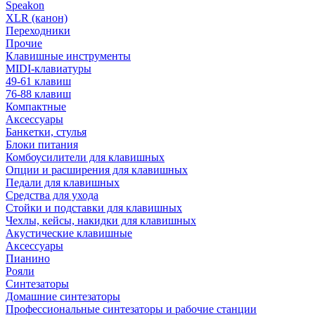
Speakon
XLR (канон)
Переходники
Прочие
Клавишные инструменты
MIDI-клавиатуры
49-61 клавиш
76-88 клавиш
Компактные
Аксессуары
Банкетки, стулья
Блоки питания
Комбоусилители для клавишных
Опции и расширения для клавишных
Педали для клавишных
Средства для ухода
Стойки и подставки для клавишных
Чехлы, кейсы, накидки для клавишных
Акустические клавишные
Аксессуары
Пианино
Рояли
Синтезаторы
Домашние синтезаторы
Профессиональные синтезаторы и рабочие станции