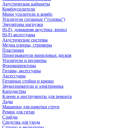
Акустические кабинеты
Комбоусилители
Мини усилители и комбо
Усилители гитарные ("головы")
Эмуляторы нагрузки
Hi-Fi, домашняя акустика, винил
Hi-Fi аксессуары
Акустические системы
Медиа плееры, стримеры
Пластинки
Проигрыватели виниловых дисков
Усилители и ресиверы
Фонокорректоры
Гитары, аксессуары
Аксессуары
Гитарные стойки и крюки
Звукосниматели и электроника
Каподастры
Ключи и инструменты для ремонта
Лады
Машинки для намотки струн
Ремни для гитар
Слайды
Средства для ухода
Струны и медиаторы