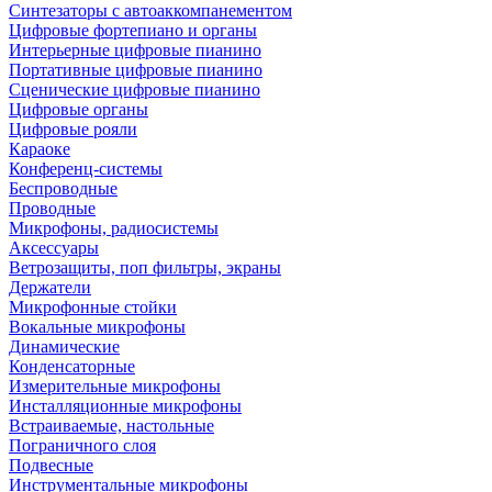
Синтезаторы с автоаккомпанементом
Цифровые фортепиано и органы
Интерьерные цифровые пианино
Портативные цифровые пианино
Сценические цифровые пианино
Цифровые органы
Цифровые рояли
Караоке
Конференц-системы
Беспроводные
Проводные
Микрофоны, радиосистемы
Аксессуары
Ветрозащиты, поп фильтры, экраны
Держатели
Микрофонные стойки
Вокальные микрофоны
Динамические
Конденсаторные
Измерительные микрофоны
Инсталляционные микрофоны
Встраиваемые, настольные
Пограничного слоя
Подвесные
Инструментальные микрофоны