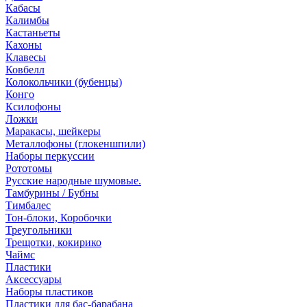
Кабасы
Калимбы
Кастаньеты
Кахоны
Клавесы
Ковбелл
Колокольчики (бубенцы)
Конго
Ксилофоны
Ложки
Маракасы, шейкеры
Металлофоны (глокеншпили)
Наборы перкуссии
Рототомы
Русские народные шумовые.
Тамбурины / Бубны
Тимбалес
Тон-блоки, Коробочки
Треугольники
Трещотки, кокирико
Чаймс
Пластики
Аксессуары
Наборы пластиков
Пластики для бас-барабана