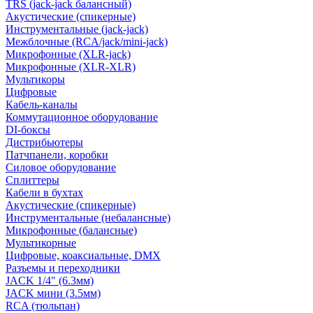
TRS (jack-jack балансный)
Акустические (спикерные)
Инструментальные (jack-jack)
Межблочные (RCA/jack/mini-jack)
Микрофонные (XLR-jack)
Микрофонные (XLR-XLR)
Мультикоры
Цифровые
Кабель-каналы
Коммутационное оборудование
DI-боксы
Дистрибьютеры
Патчпанели, коробки
Силовое оборудование
Сплиттеры
Кабели в бухтах
Акустические (спикерные)
Инструментальные (небалансные)
Микрофонные (балансные)
Мультикорные
Цифровые, коаксиальные, DMX
Разъемы и переходники
JACK 1/4" (6.3мм)
JACK мини (3.5мм)
RCA (тюльпан)