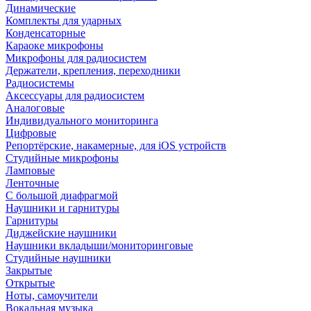
Динамические
Комплекты для ударных
Конденсаторные
Караоке микрофоны
Микрофоны для радиосистем
Держатели, крепления, переходники
Радиосистемы
Аксессуары для радиосистем
Аналоговые
Индивидуального мониторинга
Цифровые
Репортёрские, накамерные, для iOS устройств
Студийные микрофоны
Ламповые
Ленточные
С большой диафрагмой
Наушники и гарнитуры
Гарнитуры
Диджейские наушники
Наушники вкладыши/мониторинговые
Студийные наушники
Закрытые
Открытые
Ноты, самоучители
Вокальная музыка