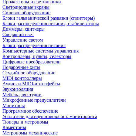
Прожекторы и светильники
Светодиодные экраны
Силовое оборудование
Блоки гальванической развязки (сплиттеры)
Блоки распределения питания, стабилизаторы
Диммеры, свитчеры
Следящий свет
Управление светом
Блоки распределения питания
Компьютерные системы управления
Контроллеры, пульты, селекторы
Цифровые преобразователи
Подарочные хиты
Студийное оборудование
MIDI-контроллеры
Аудио- и MIDI-интерфейсы
Звукоизоляция
Мебель для студии
Микрофонные предусилители
Мониторы
Программное обеспечение
Усилители для наушников/сист. мониторинга
Тюнеры и метрономы
Камертоны
Метрономы механические