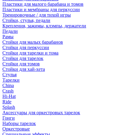
Пластики для малого барабана и томов
Пластики и мембраны для перкуссии
Тренировочные / для тихой игры
Стойки, стулья, педали
Крепления, зажимы, клэмпы, держатели
Педали
Рамы
Стойки для малых барабанов
Стойки для перкуссии
Стойки для тарелки и тома
Стойки для тарелок
Стойки для томов
Стойки для хай-хета
Стулья
Тарелки
China
Crash
Hi-Hat
Ride
Splash
Аксессуары для оркестровых тарелок
Гонги
Наборы тарелок
Оркестровые
Специальные эффекты