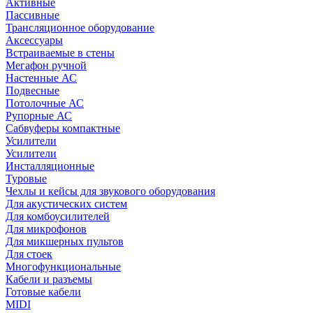
Активные
Пассивные
Трансляционное оборудование
Аксессуары
Встраиваемые в стены
Мегафон ручной
Настенные АС
Подвесные
Потолочные АС
Рупорные АС
Сабвуферы компактные
Усилители
Усилители
Инсталляционные
Туровые
Чехлы и кейсы для звукового оборудования
Для акустических систем
Для комбоусилителей
Для микрофонов
Для микшерных пультов
Для стоек
Многофункциональные
Кабели и разъемы
Готовые кабели
MIDI