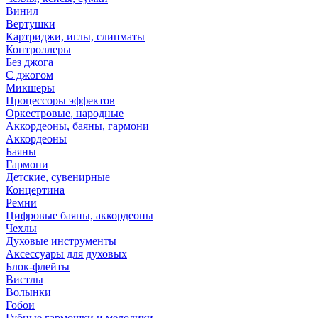
Винил
Вертушки
Картриджи, иглы, слипматы
Контроллеры
Без джога
С джогом
Микшеры
Процессоры эффектов
Оркестровые, народные
Аккордеоны, баяны, гармони
Аккордеоны
Баяны
Гармони
Детские, сувенирные
Концертина
Ремни
Цифровые баяны, аккордеоны
Чехлы
Духовые инструменты
Аксессуары для духовых
Блок-флейты
Вистлы
Волынки
Гобои
Губные гармошки и мелодики