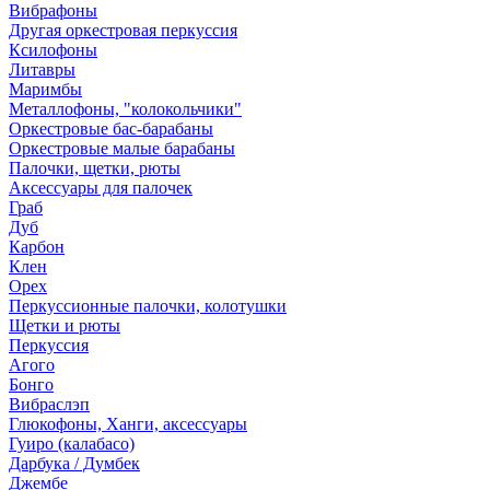
Вибрафоны
Другая оркестровая перкуссия
Ксилофоны
Литавры
Маримбы
Металлофоны, "колокольчики"
Оркестровые бас-барабаны
Оркестровые малые барабаны
Палочки, щетки, рюты
Аксессуары для палочек
Граб
Дуб
Карбон
Клен
Орех
Перкуссионные палочки, колотушки
Щетки и рюты
Перкуссия
Агого
Бонго
Вибраслэп
Глюкофоны, Ханги, аксессуары
Гуиро (калабасо)
Дарбука / Думбек
Джембе