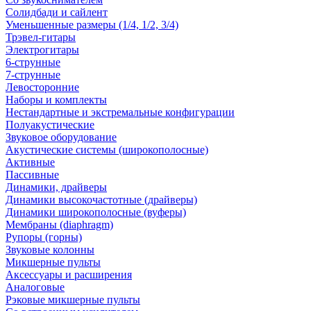
Солидбади и сайлент
Уменьшенные размеры (1/4, 1/2, 3/4)
Трэвел-гитары
Электрогитары
6-струнные
7-струнные
Левосторонние
Наборы и комплекты
Нестандартные и экстремальные конфигурации
Полуакустические
Звуковое оборудование
Акустические системы (широкополосные)
Активные
Пассивные
Динамики, драйверы
Динамики высокочастотные (драйверы)
Динамики широкополосные (вуферы)
Мембраны (diaphragm)
Рупоры (горны)
Звуковые колонны
Микшерные пульты
Аксессуары и расширения
Аналоговые
Рэковые микшерные пульты