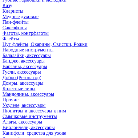
Казу
Кларнеты
Медные духовые
Пан-флейты
Саксофоны
Фаготы, контрфаготы
Флейты
Цуг-флейты, Окарины, Свистки, Рожки
Народные инструменты
Балалайки, аксессуары
Банджо, аксессуары
Варганы, аксессуары
Гусли, аксессуары
Добро (Резонатор)
Домры, аксессуары
Колесные лиры
Мандолины, аксессуары
Прочие
Укулеле, аксессуары
Пюпитры и аксессуары к ним
Смычковые инструменты
Альты, аксессуары
Виолончели, аксессуары
Канифоли, средства для ухода