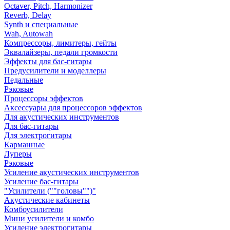
Octaver, Pitch, Harmonizer
Reverb, Delay
Synth и специальные
Wah, Autowah
Компрессоры, лимитеры, гейты
Эквалайзеры, педали громкости
Эффекты для бас-гитары
Предусилители и моделлеры
Педальные
Рэковые
Процессоры эффектов
Аксессуары для процессоров эффектов
Для акустических инструментов
Для бас-гитары
Для электрогитары
Карманные
Луперы
Рэковые
Усиление акустических инструментов
Усиление бас-гитары
"Усилители (""головы"")"
Акустические кабинеты
Комбоусилители
Мини усилители и комбо
Усиление электрогитары