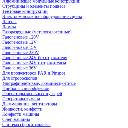
Алюминиевые модульные конструкции
Струбцины и элементы подвеса
Тентовые конструкции
Электромонтажное оборудование сцены
Лазеры
Лампы
Газоразрядные (металогалогенные)
Галогеновые 120V
Галогеновые 12V
Галогеновые 15V
Галогеновые 230V
Галогеновые 24V без отражателя
Галогеновые 24V с отражателем
Галогеновые 36V
Для прожекторов PAR и Pinspot
Для стробоскопов
Ультрафиолетовые, люминесцентные
Приборы спецэффектов
Генераторы мыльных пузырей
Генераторы тумана
Дым-машины, вентиляторы
Жидкости, конфетти
Конфетти машины
Снег-машины
Система сброса занавеса