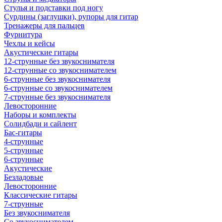
Стулья и подставки под ногу
Сурдины (заглушки), рупоры для гитар
Тренажеры для пальцев
Фурнитура
Чехлы и кейсы
Акустические гитары
12-струнные без звукоснимателя
12-струнные со звукоснимателем
6-струнные без звукоснимателя
6-струнные со звукоснимателем
7-струнные без звукоснимателя
Левосторонние
Наборы и комплекты
Солидбади и сайлент
Бас-гитары
4-струнные
5-струнные
6-струнные
Акустические
Безладовые
Левосторонние
Классические гитары
7-струнные
Без звукоснимателя
Со звукоснимателем