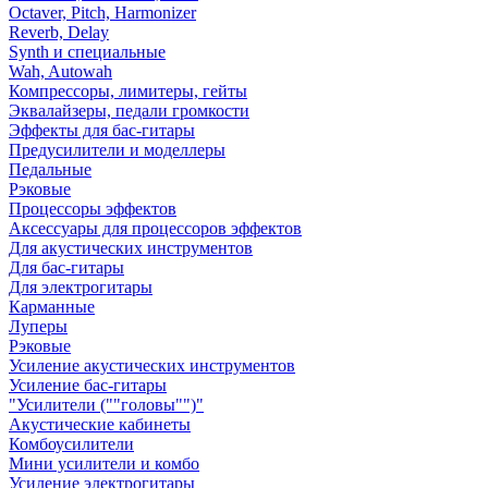
Octaver, Pitch, Harmonizer
Reverb, Delay
Synth и специальные
Wah, Autowah
Компрессоры, лимитеры, гейты
Эквалайзеры, педали громкости
Эффекты для бас-гитары
Предусилители и моделлеры
Педальные
Рэковые
Процессоры эффектов
Аксессуары для процессоров эффектов
Для акустических инструментов
Для бас-гитары
Для электрогитары
Карманные
Луперы
Рэковые
Усиление акустических инструментов
Усиление бас-гитары
"Усилители (""головы"")"
Акустические кабинеты
Комбоусилители
Мини усилители и комбо
Усиление электрогитары