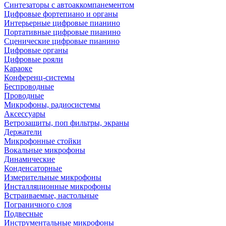
Синтезаторы с автоаккомпанементом
Цифровые фортепиано и органы
Интерьерные цифровые пианино
Портативные цифровые пианино
Сценические цифровые пианино
Цифровые органы
Цифровые рояли
Караоке
Конференц-системы
Беспроводные
Проводные
Микрофоны, радиосистемы
Аксессуары
Ветрозащиты, поп фильтры, экраны
Держатели
Микрофонные стойки
Вокальные микрофоны
Динамические
Конденсаторные
Измерительные микрофоны
Инсталляционные микрофоны
Встраиваемые, настольные
Пограничного слоя
Подвесные
Инструментальные микрофоны