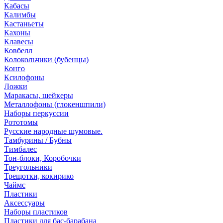
Кабасы
Калимбы
Кастаньеты
Кахоны
Клавесы
Ковбелл
Колокольчики (бубенцы)
Конго
Ксилофоны
Ложки
Маракасы, шейкеры
Металлофоны (глокеншпили)
Наборы перкуссии
Рототомы
Русские народные шумовые.
Тамбурины / Бубны
Тимбалес
Тон-блоки, Коробочки
Треугольники
Трещотки, кокирико
Чаймс
Пластики
Аксессуары
Наборы пластиков
Пластики для бас-барабана