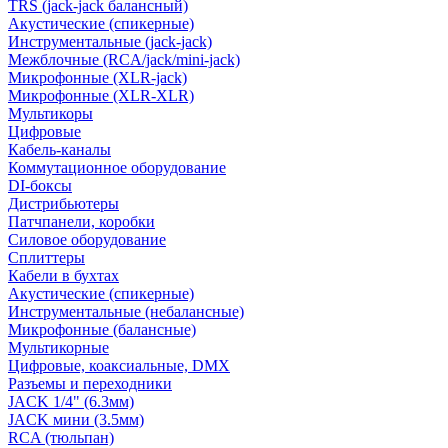
TRS (jack-jack балансный)
Акустические (спикерные)
Инструментальные (jack-jack)
Межблочные (RCA/jack/mini-jack)
Микрофонные (XLR-jack)
Микрофонные (XLR-XLR)
Мультикоры
Цифровые
Кабель-каналы
Коммутационное оборудование
DI-боксы
Дистрибьютеры
Патчпанели, коробки
Силовое оборудование
Сплиттеры
Кабели в бухтах
Акустические (спикерные)
Инструментальные (небалансные)
Микрофонные (балансные)
Мультикорные
Цифровые, коаксиальные, DMX
Разъемы и переходники
JACK 1/4" (6.3мм)
JACK мини (3.5мм)
RCA (тюльпан)