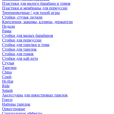
Пластики для малого барабана и томов
Пластики и мембраны для перкуссии
Тренировочные / для тихой игры
Стойки, стулья, педали
Крепления, зажимы, клэмпы, держатели
Педали
Рамы
Стойки для малых барабанов
Стойки для перкуссии
Стойки для тарелки и тома
Стойки для тарелок
Стойки для томов
Стойки для хай-хета
Стулья
Тарелки
China
Crash
Hi-Hat
Ride
Splash
Аксессуары для оркестровых тарелок
Гонги
Наборы тарелок
Оркестровые
Специальные эффекты