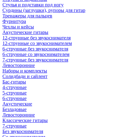
Стулья и подставки под ногу
Сурдины (заглушки), рупоры для гитар
Тренажеры для пальцев
Фурнитура
Чехлы и кейсы
Акустические гитары
12-струнные без звукоснимателя
12-струнные со звукоснимателем
6-струнные без звукоснимателя
6-струнные со звукоснимателем
7-струнные без звукоснимателя
Левосторонние
Наборы и комплекты
Солидбади и сайлент
Бас-гитары
4-струнные
5-струнные
6-струнные
Акустические
Безладовые
Левосторонние
Классические гитары
7-струнные
Без звукоснимателя
Со звукоснимателем