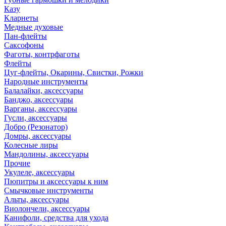
Казу
Кларнеты
Медные духовые
Пан-флейты
Саксофоны
Фаготы, контрфаготы
Флейты
Цуг-флейты, Окарины, Свистки, Рожки
Народные инструменты
Балалайки, аксессуары
Банджо, аксессуары
Варганы, аксессуары
Гусли, аксессуары
Добро (Резонатор)
Домры, аксессуары
Колесные лиры
Мандолины, аксессуары
Прочие
Укулеле, аксессуары
Пюпитры и аксессуары к ним
Смычковые инструменты
Альты, аксессуары
Виолончели, аксессуары
Канифоли, средства для ухода