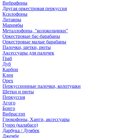
Вибрафоны
Другая оркестровая перкуссия
Ксилофоны
Литавры
Маримбы
Металлофоны, "колокольчики"
Оркестровые бас-барабаны
Оркестровые малые барабаны
Палочки, щетки, рюты
Аксессуары для палочек
Граб
Дуб
Карбон
Клен
Орех
Перкуссионные палочки, колотушки
Щетки и рюты
Перкуссия
Агого
Бонго
Вибраслэп
Глюкофоны, Ханги, аксессуары
Гуиро (калабасо)
Дарбука / Думбек
Джембе