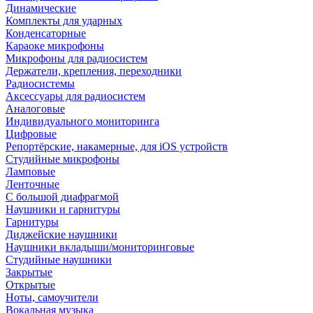
Динамические
Комплекты для ударных
Конденсаторные
Караоке микрофоны
Микрофоны для радиосистем
Держатели, крепления, переходники
Радиосистемы
Аксессуары для радиосистем
Аналоговые
Индивидуального мониторинга
Цифровые
Репортёрские, накамерные, для iOS устройств
Студийные микрофоны
Ламповые
Ленточные
С большой диафрагмой
Наушники и гарнитуры
Гарнитуры
Диджейские наушники
Наушники вкладыши/мониторинговые
Студийные наушники
Закрытые
Открытые
Ноты, самоучители
Вокальная музыка