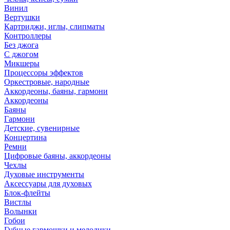
Винил
Вертушки
Картриджи, иглы, слипматы
Контроллеры
Без джога
С джогом
Микшеры
Процессоры эффектов
Оркестровые, народные
Аккордеоны, баяны, гармони
Аккордеоны
Баяны
Гармони
Детские, сувенирные
Концертина
Ремни
Цифровые баяны, аккордеоны
Чехлы
Духовые инструменты
Аксессуары для духовых
Блок-флейты
Вистлы
Волынки
Гобои
Губные гармошки и мелодики