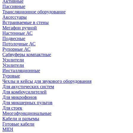
Активные
Пассивные
Трансляционное оборудование
Аксессуары
Встраиваемые в стены
Мегафон ручной
Настенные АС
Подвесные
Потолочные АС
Рупорные АС
Сабвуферы компактные
Усилители
Усилители
Инсталляционные
Туровые
Чехлы и кейсы для звукового оборудования
Для акустических систем
Для комбоусилителей
Для микрофонов
Для микшерных пультов
Для стоек
Многофункциональные
Кабели и разъемы
Готовые кабели
MIDI