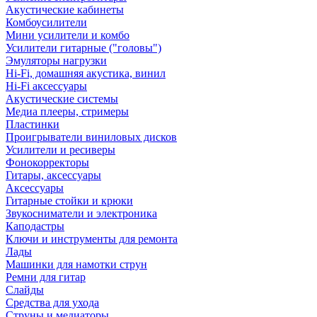
Акустические кабинеты
Комбоусилители
Мини усилители и комбо
Усилители гитарные ("головы")
Эмуляторы нагрузки
Hi-Fi, домашняя акустика, винил
Hi-Fi аксессуары
Акустические системы
Медиа плееры, стримеры
Пластинки
Проигрыватели виниловых дисков
Усилители и ресиверы
Фонокорректоры
Гитары, аксессуары
Аксессуары
Гитарные стойки и крюки
Звукосниматели и электроника
Каподастры
Ключи и инструменты для ремонта
Лады
Машинки для намотки струн
Ремни для гитар
Слайды
Средства для ухода
Струны и медиаторы