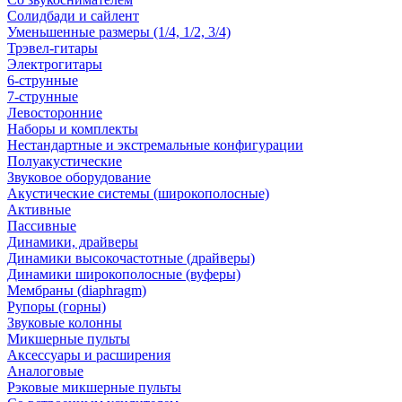
Солидбади и сайлент
Уменьшенные размеры (1/4, 1/2, 3/4)
Трэвел-гитары
Электрогитары
6-струнные
7-струнные
Левосторонние
Наборы и комплекты
Нестандартные и экстремальные конфигурации
Полуакустические
Звуковое оборудование
Акустические системы (широкополосные)
Активные
Пассивные
Динамики, драйверы
Динамики высокочастотные (драйверы)
Динамики широкополосные (вуферы)
Мембраны (diaphragm)
Рупоры (горны)
Звуковые колонны
Микшерные пульты
Аксессуары и расширения
Аналоговые
Рэковые микшерные пульты