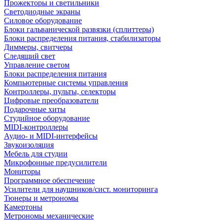
Прожекторы и светильники
Светодиодные экраны
Силовое оборудование
Блоки гальванической развязки (сплиттеры)
Блоки распределения питания, стабилизаторы
Диммеры, свитчеры
Следящий свет
Управление светом
Блоки распределения питания
Компьютерные системы управления
Контроллеры, пульты, селекторы
Цифровые преобразователи
Подарочные хиты
Студийное оборудование
MIDI-контроллеры
Аудио- и MIDI-интерфейсы
Звукоизоляция
Мебель для студии
Микрофонные предусилители
Мониторы
Программное обеспечение
Усилители для наушников/сист. мониторинга
Тюнеры и метрономы
Камертоны
Метрономы механические