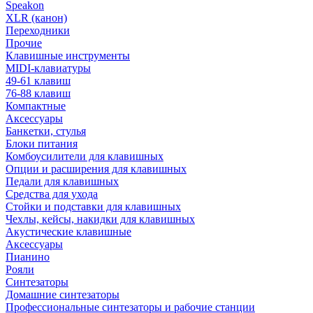
Speakon
XLR (канон)
Переходники
Прочие
Клавишные инструменты
MIDI-клавиатуры
49-61 клавиш
76-88 клавиш
Компактные
Аксессуары
Банкетки, стулья
Блоки питания
Комбоусилители для клавишных
Опции и расширения для клавишных
Педали для клавишных
Средства для ухода
Стойки и подставки для клавишных
Чехлы, кейсы, накидки для клавишных
Акустические клавишные
Аксессуары
Пианино
Рояли
Синтезаторы
Домашние синтезаторы
Профессиональные синтезаторы и рабочие станции