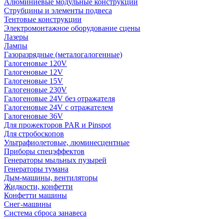
Алюминиевые модульные конструкции
Струбцины и элементы подвеса
Тентовые конструкции
Электромонтажное оборудование сцены
Лазеры
Лампы
Газоразрядные (металогалогенные)
Галогеновые 120V
Галогеновые 12V
Галогеновые 15V
Галогеновые 230V
Галогеновые 24V без отражателя
Галогеновые 24V с отражателем
Галогеновые 36V
Для прожекторов PAR и Pinspot
Для стробоскопов
Ультрафиолетовые, люминесцентные
Приборы спецэффектов
Генераторы мыльных пузырей
Генераторы тумана
Дым-машины, вентиляторы
Жидкости, конфетти
Конфетти машины
Снег-машины
Система сброса занавеса