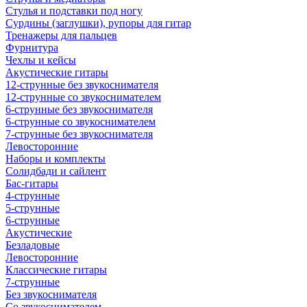
Стулья и подставки под ногу
Сурдины (заглушки), рупоры для гитар
Тренажеры для пальцев
Фурнитура
Чехлы и кейсы
Акустические гитары
12-струнные без звукоснимателя
12-струнные со звукоснимателем
6-струнные без звукоснимателя
6-струнные со звукоснимателем
7-струнные без звукоснимателя
Левосторонние
Наборы и комплекты
Солидбади и сайлент
Бас-гитары
4-струнные
5-струнные
6-струнные
Акустические
Безладовые
Левосторонние
Классические гитары
7-струнные
Без звукоснимателя
Со звукоснимателем