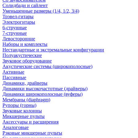
Солидбади и сайлент
Уменьшенные размеры (1/4, 1/2, 3/4)
Трэвел-гитары
Электрогитары
6-струнные
7-струнные
Левосторонние
Наборы и комплекты
Нестандартные и экстремальные конфигурации
Полуакустические
Звуковое оборудование
Акустические системы (широкополосные)
Активные
Пассивные
Динамики, драйверы
Динамики высокочастотные (драйверы)
Динамики широкополосные (вуферы)
Мембраны (diaphragm)
Рупоры (горны)
Звуковые колонны
Микшерные пульты
Аксессуары и расширения
Аналоговые
Рэковые микшерные пульты