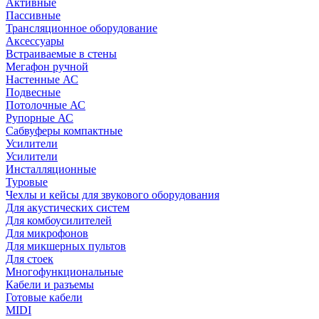
Активные
Пассивные
Трансляционное оборудование
Аксессуары
Встраиваемые в стены
Мегафон ручной
Настенные АС
Подвесные
Потолочные АС
Рупорные АС
Сабвуферы компактные
Усилители
Усилители
Инсталляционные
Туровые
Чехлы и кейсы для звукового оборудования
Для акустических систем
Для комбоусилителей
Для микрофонов
Для микшерных пультов
Для стоек
Многофункциональные
Кабели и разъемы
Готовые кабели
MIDI