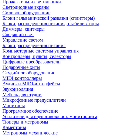
Прожекторы и светильники
Светодиодные экраны
Силовое оборудование
Блоки гальванической развязки (сплиттеры)
Блоки распределения питания, стабилизаторы
Диммеры, свитчеры
Следящий свет
Управление светом
Блоки распределения питания
Компьютерные системы управления
Контроллеры, пульты, селекторы
Цифровые преобразователи
Подарочные хиты
Студийное оборудование
MIDI-контроллеры
Аудио- и MIDI-интерфейсы
Звукоизоляция
Мебель для студии
Микрофонные предусилители
Мониторы
Программное обеспечение
Усилители для наушников/сист. мониторинга
Тюнеры и метрономы
Камертоны
Метрономы механические