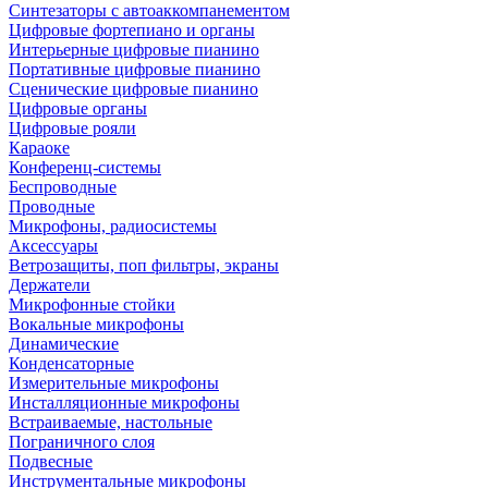
Синтезаторы с автоаккомпанементом
Цифровые фортепиано и органы
Интерьерные цифровые пианино
Портативные цифровые пианино
Сценические цифровые пианино
Цифровые органы
Цифровые рояли
Караоке
Конференц-системы
Беспроводные
Проводные
Микрофоны, радиосистемы
Аксессуары
Ветрозащиты, поп фильтры, экраны
Держатели
Микрофонные стойки
Вокальные микрофоны
Динамические
Конденсаторные
Измерительные микрофоны
Инсталляционные микрофоны
Встраиваемые, настольные
Пограничного слоя
Подвесные
Инструментальные микрофоны