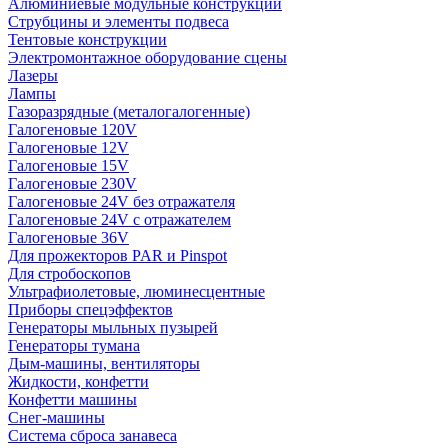
Алюминиевые модульные конструкции
Струбцины и элементы подвеса
Тентовые конструкции
Электромонтажное оборудование сцены
Лазеры
Лампы
Газоразрядные (металогалогенные)
Галогеновые 120V
Галогеновые 12V
Галогеновые 15V
Галогеновые 230V
Галогеновые 24V без отражателя
Галогеновые 24V с отражателем
Галогеновые 36V
Для прожекторов PAR и Pinspot
Для стробоскопов
Ультрафиолетовые, люминесцентные
Приборы спецэффектов
Генераторы мыльных пузырей
Генераторы тумана
Дым-машины, вентиляторы
Жидкости, конфетти
Конфетти машины
Снег-машины
Система сброса занавеса