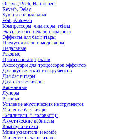
Octaver, Pitch, Harmonizer
Reverb, Delay
Synth и специальные
Wah, Autowah
Компрессоры, лимитеры, гейты
Эквалайзеры, педали громкости
Эффекты для бас-гитары
Предусилители и моделлеры
Педальные
Рэковые
Процессоры эффектов
Аксессуары для процессоров эффектов
Для акустических инструментов
Для бас-гитары
Для электрогитары
Карманные
Луперы
Рэковые
Усиление акустических инструментов
Усиление бас-гитары
"Усилители (""головы"")"
Акустические кабинеты
Комбоусилители
Мини усилители и комбо
Усиление электрогитары