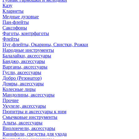
Казу
Кларнеты
Медные духовые
Пан-флейты
Саксофоны
Фаготы, контрфаготы
Флейты
Цуг-флейты, Окарины, Свистки, Рожки
Народные инструменты
Балалайки, аксессуары
Банджо, аксессуары
Варганы, аксессуары
Гусли, аксессуары
Добро (Резонатор)
Домры, аксессуары
Колесные лиры
Мандолины, аксессуары
Прочие
Укулеле, аксессуары
Пюпитры и аксессуары к ним
Смычковые инструменты
Альты, аксессуары
Виолончели, аксессуары
Канифоли, средства для ухода