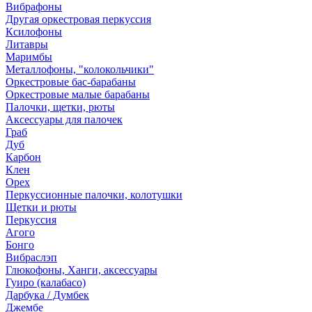
Вибрафоны
Другая оркестровая перкуссия
Ксилофоны
Литавры
Маримбы
Металлофоны, "колокольчики"
Оркестровые бас-барабаны
Оркестровые малые барабаны
Палочки, щетки, рюты
Аксессуары для палочек
Граб
Дуб
Карбон
Клен
Орех
Перкуссионные палочки, колотушки
Щетки и рюты
Перкуссия
Агого
Бонго
Вибраслэп
Глюкофоны, Ханги, аксессуары
Гуиро (калабасо)
Дарбука / Думбек
Джембе