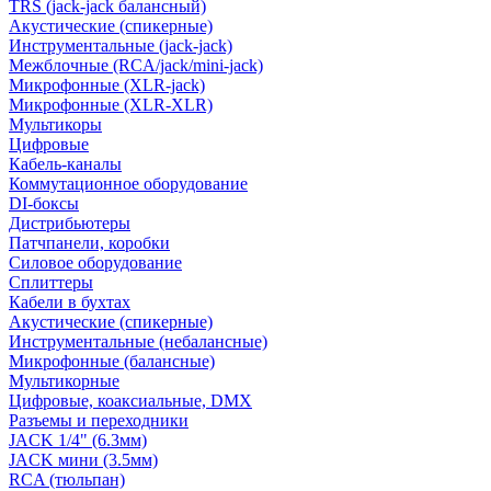
TRS (jack-jack балансный)
Акустические (спикерные)
Инструментальные (jack-jack)
Межблочные (RCA/jack/mini-jack)
Микрофонные (XLR-jack)
Микрофонные (XLR-XLR)
Мультикоры
Цифровые
Кабель-каналы
Коммутационное оборудование
DI-боксы
Дистрибьютеры
Патчпанели, коробки
Силовое оборудование
Сплиттеры
Кабели в бухтах
Акустические (спикерные)
Инструментальные (небалансные)
Микрофонные (балансные)
Мультикорные
Цифровые, коаксиальные, DMX
Разъемы и переходники
JACK 1/4" (6.3мм)
JACK мини (3.5мм)
RCA (тюльпан)