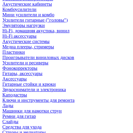
Акустические кабинеты
Комбоусилители
Мини усилители и комбо
Усилители гитарные ("головы")
Эмуляторы нагрузки
Hi-Fi, домашняя акустика, винил
Hi-Fi аксессуары
Акустические системы
Медиа плееры, стримеры
Пластинки
Проигрыватели виниловых дисков
Усилители и ресиверы
Фонокорректоры
Гитары, аксессуары
Аксессуары
Гитарные стойки и крюки
Звукосниматели и электроника
Каподастры
Ключи и инструменты для ремонта
Лады
Машинки для намотки струн
Ремни для гитар
Слайды
Средства для ухода
Струны и медиаторы