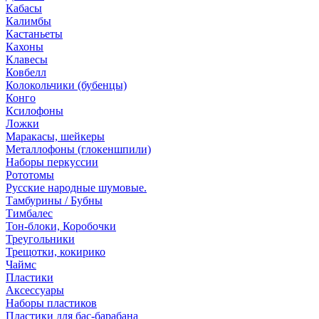
Кабасы
Калимбы
Кастаньеты
Кахоны
Клавесы
Ковбелл
Колокольчики (бубенцы)
Конго
Ксилофоны
Ложки
Маракасы, шейкеры
Металлофоны (глокеншпили)
Наборы перкуссии
Рототомы
Русские народные шумовые.
Тамбурины / Бубны
Тимбалес
Тон-блоки, Коробочки
Треугольники
Трещотки, кокирико
Чаймс
Пластики
Аксессуары
Наборы пластиков
Пластики для бас-барабана