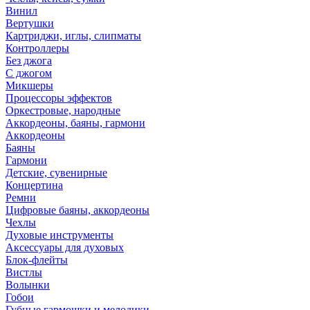
Винил
Вертушки
Картриджи, иглы, слипматы
Контроллеры
Без джога
С джогом
Микшеры
Процессоры эффектов
Оркестровые, народные
Аккордеоны, баяны, гармони
Аккордеоны
Баяны
Гармони
Детские, сувенирные
Концертина
Ремни
Цифровые баяны, аккордеоны
Чехлы
Духовые инструменты
Аксессуары для духовых
Блок-флейты
Вистлы
Волынки
Гобои
Губные гармошки и мелодики