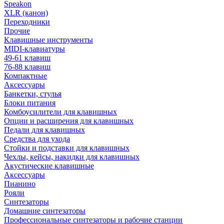
Speakon
XLR (канон)
Переходники
Прочие
Клавишные инструменты
MIDI-клавиатуры
49-61 клавиш
76-88 клавиш
Компактные
Аксессуары
Банкетки, стулья
Блоки питания
Комбоусилители для клавишных
Опции и расширения для клавишных
Педали для клавишных
Средства для ухода
Стойки и подставки для клавишных
Чехлы, кейсы, накидки для клавишных
Акустические клавишные
Аксессуары
Пианино
Рояли
Синтезаторы
Домашние синтезаторы
Профессиональные синтезаторы и рабочие станции