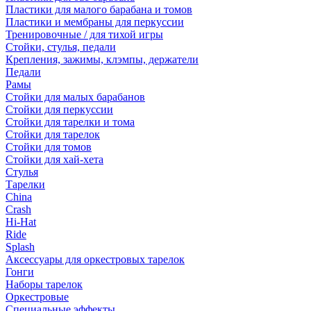
Пластики для малого барабана и томов
Пластики и мембраны для перкуссии
Тренировочные / для тихой игры
Стойки, стулья, педали
Крепления, зажимы, клэмпы, держатели
Педали
Рамы
Стойки для малых барабанов
Стойки для перкуссии
Стойки для тарелки и тома
Стойки для тарелок
Стойки для томов
Стойки для хай-хета
Стулья
Тарелки
China
Crash
Hi-Hat
Ride
Splash
Аксессуары для оркестровых тарелок
Гонги
Наборы тарелок
Оркестровые
Специальные эффекты