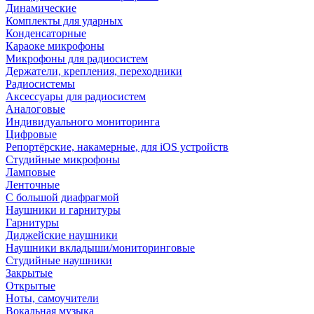
Динамические
Комплекты для ударных
Конденсаторные
Караоке микрофоны
Микрофоны для радиосистем
Держатели, крепления, переходники
Радиосистемы
Аксессуары для радиосистем
Аналоговые
Индивидуального мониторинга
Цифровые
Репортёрские, накамерные, для iOS устройств
Студийные микрофоны
Ламповые
Ленточные
С большой диафрагмой
Наушники и гарнитуры
Гарнитуры
Диджейские наушники
Наушники вкладыши/мониторинговые
Студийные наушники
Закрытые
Открытые
Ноты, самоучители
Вокальная музыка