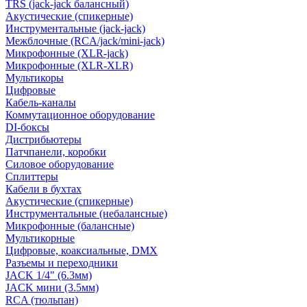
TRS (jack-jack балансный)
Акустические (спикерные)
Инструментальные (jack-jack)
Межблочные (RCA/jack/mini-jack)
Микрофонные (XLR-jack)
Микрофонные (XLR-XLR)
Мультикоры
Цифровые
Кабель-каналы
Коммутационное оборудование
DI-боксы
Дистрибьютеры
Патчпанели, коробки
Силовое оборудование
Сплиттеры
Кабели в бухтах
Акустические (спикерные)
Инструментальные (небалансные)
Микрофонные (балансные)
Мультикорные
Цифровые, коаксиальные, DMX
Разъемы и переходники
JACK 1/4" (6.3мм)
JACK мини (3.5мм)
RCA (тюльпан)