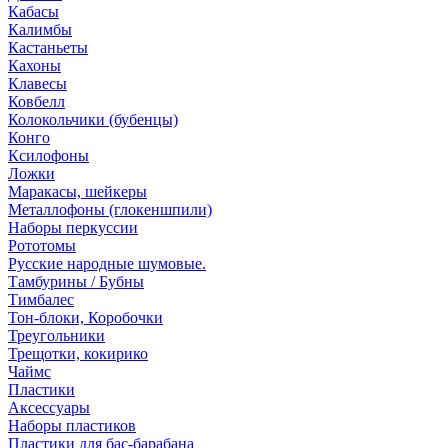
Кабасы
Калимбы
Кастаньеты
Кахоны
Клавесы
Ковбелл
Колокольчики (бубенцы)
Конго
Ксилофоны
Ложки
Маракасы, шейкеры
Металлофоны (глокеншпили)
Наборы перкуссии
Рототомы
Русские народные шумовые.
Тамбурины / Бубны
Тимбалес
Тон-блоки, Коробочки
Треугольники
Трещотки, кокирико
Чаймс
Пластики
Аксессуары
Наборы пластиков
Пластики для бас-барабана