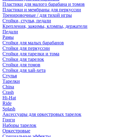
Пластики для малого барабана и томов
Пластики и мембраны для перкуссии
Тренировочные / для тихой игры
Стойки, стулья, педали
Крепления, зажимы, клэмпы, держатели
Педали
Рамы
Стойки для малых барабанов
Стойки для перкуссии
Стойки для тарелки и тома
Стойки для тарелок
Стойки для томов
Стойки для хай-хета
Стулья
Тарелки
China
Crash
Hi-Hat
Ride
Splash
Аксессуары для оркестровых тарелок
Гонги
Наборы тарелок
Оркестровые
Специальные эффекты