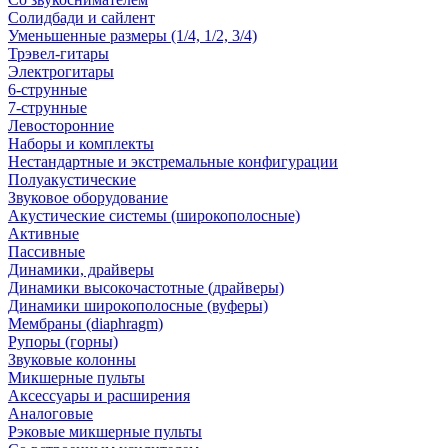
Солидбади и сайлент
Уменьшенные размеры (1/4, 1/2, 3/4)
Трэвел-гитары
Электрогитары
6-струнные
7-струнные
Левосторонние
Наборы и комплекты
Нестандартные и экстремальные конфигурации
Полуакустические
Звуковое оборудование
Акустические системы (широкополосные)
Активные
Пассивные
Динамики, драйверы
Динамики высокочастотные (драйверы)
Динамики широкополосные (вуферы)
Мембраны (diaphragm)
Рупоры (горны)
Звуковые колонны
Микшерные пульты
Аксессуары и расширения
Аналоговые
Рэковые микшерные пульты