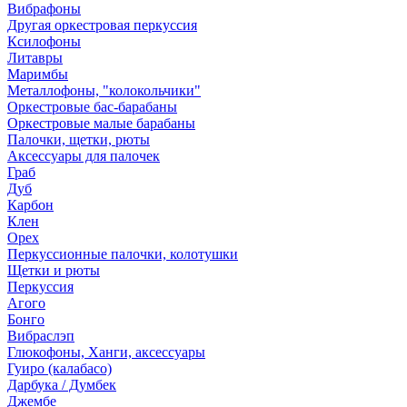
Вибрафоны
Другая оркестровая перкуссия
Ксилофоны
Литавры
Маримбы
Металлофоны, "колокольчики"
Оркестровые бас-барабаны
Оркестровые малые барабаны
Палочки, щетки, рюты
Аксессуары для палочек
Граб
Дуб
Карбон
Клен
Орех
Перкуссионные палочки, колотушки
Щетки и рюты
Перкуссия
Агого
Бонго
Вибраслэп
Глюкофоны, Ханги, аксессуары
Гуиро (калабасо)
Дарбука / Думбек
Джембе