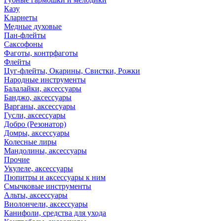
Казу
Кларнеты
Медные духовые
Пан-флейты
Саксофоны
Фаготы, контрфаготы
Флейты
Цуг-флейты, Окарины, Свистки, Рожки
Народные инструменты
Балалайки, аксессуары
Банджо, аксессуары
Варганы, аксессуары
Гусли, аксессуары
Добро (Резонатор)
Домры, аксессуары
Колесные лиры
Мандолины, аксессуары
Прочие
Укулеле, аксессуары
Пюпитры и аксессуары к ним
Смычковые инструменты
Альты, аксессуары
Виолончели, аксессуары
Канифоли, средства для ухода