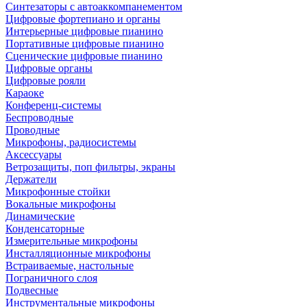
Синтезаторы с автоаккомпанементом
Цифровые фортепиано и органы
Интерьерные цифровые пианино
Портативные цифровые пианино
Сценические цифровые пианино
Цифровые органы
Цифровые рояли
Караоке
Конференц-системы
Беспроводные
Проводные
Микрофоны, радиосистемы
Аксессуары
Ветрозащиты, поп фильтры, экраны
Держатели
Микрофонные стойки
Вокальные микрофоны
Динамические
Конденсаторные
Измерительные микрофоны
Инсталляционные микрофоны
Встраиваемые, настольные
Пограничного слоя
Подвесные
Инструментальные микрофоны