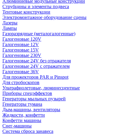
Алюминиевые модульные конструкции
Струбцины и элементы подвеса
Тентовые конструкции
Электромонтажное оборудование сцены
Лазеры
Лампы
Газоразрядные (металогалогенные)
Галогеновые 120V
Галогеновые 12V
Галогеновые 15V
Галогеновые 230V
Галогеновые 24V без отражателя
Галогеновые 24V с отражателем
Галогеновые 36V
Для прожекторов PAR и Pinspot
Для стробоскопов
Ультрафиолетовые, люминесцентные
Приборы спецэффектов
Генераторы мыльных пузырей
Генераторы тумана
Дым-машины, вентиляторы
Жидкости, конфетти
Конфетти машины
Снег-машины
Система сброса занавеса