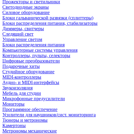
Прожекторы и светильники
Светодиодные экраны
Силовое оборудование
Блоки гальванической развязки (сплиттеры)
Блоки распределения питания, стабилизаторы
Диммеры, свитчеры
Следящий свет
Управление светом
Блоки распределения питания
Компьютерные системы управления
Контроллеры, пульты, селекторы
Цифровые преобразователи
Подарочные хиты
Студийное оборудование
MIDI-контроллеры
Аудио- и MIDI-интерфейсы
Звукоизоляция
Мебель для студии
Микрофонные предусилители
Мониторы
Программное обеспечение
Усилители для наушников/сист. мониторинга
Тюнеры и метрономы
Камертоны
Метрономы механические