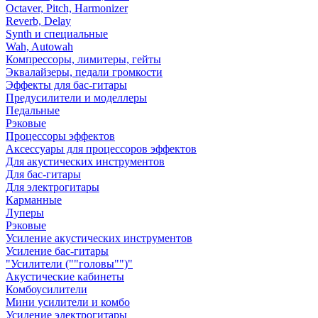
Octaver, Pitch, Harmonizer
Reverb, Delay
Synth и специальные
Wah, Autowah
Компрессоры, лимитеры, гейты
Эквалайзеры, педали громкости
Эффекты для бас-гитары
Предусилители и моделлеры
Педальные
Рэковые
Процессоры эффектов
Аксессуары для процессоров эффектов
Для акустических инструментов
Для бас-гитары
Для электрогитары
Карманные
Луперы
Рэковые
Усиление акустических инструментов
Усиление бас-гитары
"Усилители (""головы"")"
Акустические кабинеты
Комбоусилители
Мини усилители и комбо
Усиление электрогитары