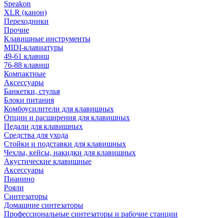
Speakon
XLR (канон)
Переходники
Прочие
Клавишные инструменты
MIDI-клавиатуры
49-61 клавиш
76-88 клавиш
Компактные
Аксессуары
Банкетки, стулья
Блоки питания
Комбоусилители для клавишных
Опции и расширения для клавишных
Педали для клавишных
Средства для ухода
Стойки и подставки для клавишных
Чехлы, кейсы, накидки для клавишных
Акустические клавишные
Аксессуары
Пианино
Рояли
Синтезаторы
Домашние синтезаторы
Профессиональные синтезаторы и рабочие станции