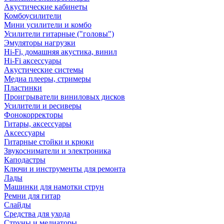
Акустические кабинеты
Комбоусилители
Мини усилители и комбо
Усилители гитарные ("головы")
Эмуляторы нагрузки
Hi-Fi, домашняя акустика, винил
Hi-Fi аксессуары
Акустические системы
Медиа плееры, стримеры
Пластинки
Проигрыватели виниловых дисков
Усилители и ресиверы
Фонокорректоры
Гитары, аксессуары
Аксессуары
Гитарные стойки и крюки
Звукосниматели и электроника
Каподастры
Ключи и инструменты для ремонта
Лады
Машинки для намотки струн
Ремни для гитар
Слайды
Средства для ухода
Струны и медиаторы