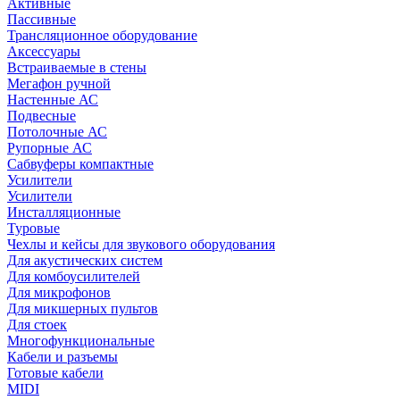
Активные
Пассивные
Трансляционное оборудование
Аксессуары
Встраиваемые в стены
Мегафон ручной
Настенные АС
Подвесные
Потолочные АС
Рупорные АС
Сабвуферы компактные
Усилители
Усилители
Инсталляционные
Туровые
Чехлы и кейсы для звукового оборудования
Для акустических систем
Для комбоусилителей
Для микрофонов
Для микшерных пультов
Для стоек
Многофункциональные
Кабели и разъемы
Готовые кабели
MIDI