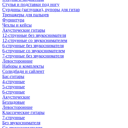
Стулья и подставки под ногу
Сурдины (заглушки), рупоры для гитар
Тренажеры для пальцев
Фурнитура
Чехлы и кейсы
Акустические гитары
12-струнные без звукоснимателя
12-струнные со звукоснимателем
6-струнные без звукоснимателя
6-струнные со звукоснимателем
7-струнные без звукоснимателя
Левосторонние
Наборы и комплекты
Солидбади и сайлент
Бас-гитары
4-струнные
5-струнные
6-струнные
Акустические
Безладовые
Левосторонние
Классические гитары
7-струнные
Без звукоснимателя
Со звукоснимателем