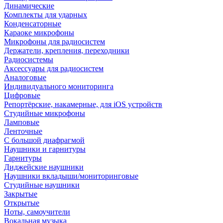
Динамические
Комплекты для ударных
Конденсаторные
Караоке микрофоны
Микрофоны для радиосистем
Держатели, крепления, переходники
Радиосистемы
Аксессуары для радиосистем
Аналоговые
Индивидуального мониторинга
Цифровые
Репортёрские, накамерные, для iOS устройств
Студийные микрофоны
Ламповые
Ленточные
С большой диафрагмой
Наушники и гарнитуры
Гарнитуры
Диджейские наушники
Наушники вкладыши/мониторинговые
Студийные наушники
Закрытые
Открытые
Ноты, самоучители
Вокальная музыка