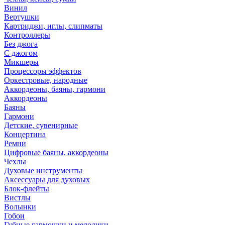
Винил
Вертушки
Картриджи, иглы, слипматы
Контроллеры
Без джога
С джогом
Микшеры
Процессоры эффектов
Оркестровые, народные
Аккордеоны, баяны, гармони
Аккордеоны
Баяны
Гармони
Детские, сувенирные
Концертина
Ремни
Цифровые баяны, аккордеоны
Чехлы
Духовые инструменты
Аксессуары для духовых
Блок-флейты
Вистлы
Волынки
Гобои
Губные гармошки и мелодики