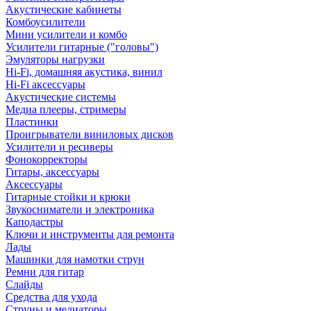
Акустические кабинеты
Комбоусилители
Мини усилители и комбо
Усилители гитарные ("головы")
Эмуляторы нагрузки
Hi-Fi, домашняя акустика, винил
Hi-Fi аксессуары
Акустические системы
Медиа плееры, стримеры
Пластинки
Проигрыватели виниловых дисков
Усилители и ресиверы
Фонокорректоры
Гитары, аксессуары
Аксессуары
Гитарные стойки и крюки
Звукосниматели и электроника
Каподастры
Ключи и инструменты для ремонта
Лады
Машинки для намотки струн
Ремни для гитар
Слайды
Средства для ухода
Струны и медиаторы