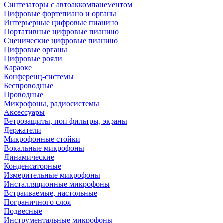
Синтезаторы с автоаккомпанементом
Цифровые фортепиано и органы
Интерьерные цифровые пианино
Портативные цифровые пианино
Сценические цифровые пианино
Цифровые органы
Цифровые рояли
Караоке
Конференц-системы
Беспроводные
Проводные
Микрофоны, радиосистемы
Аксессуары
Ветрозащиты, поп фильтры, экраны
Держатели
Микрофонные стойки
Вокальные микрофоны
Динамические
Конденсаторные
Измерительные микрофоны
Инсталляционные микрофоны
Встраиваемые, настольные
Пограничного слоя
Подвесные
Инструментальные микрофоны