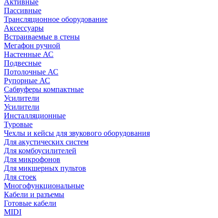
Активные
Пассивные
Трансляционное оборудование
Аксессуары
Встраиваемые в стены
Мегафон ручной
Настенные АС
Подвесные
Потолочные АС
Рупорные АС
Сабвуферы компактные
Усилители
Усилители
Инсталляционные
Туровые
Чехлы и кейсы для звукового оборудования
Для акустических систем
Для комбоусилителей
Для микрофонов
Для микшерных пультов
Для стоек
Многофункциональные
Кабели и разъемы
Готовые кабели
MIDI