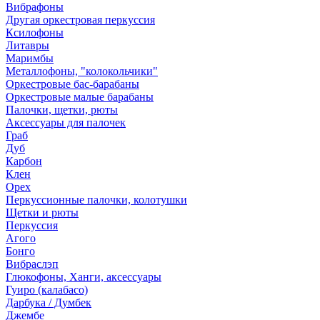
Вибрафоны
Другая оркестровая перкуссия
Ксилофоны
Литавры
Маримбы
Металлофоны, "колокольчики"
Оркестровые бас-барабаны
Оркестровые малые барабаны
Палочки, щетки, рюты
Аксессуары для палочек
Граб
Дуб
Карбон
Клен
Орех
Перкуссионные палочки, колотушки
Щетки и рюты
Перкуссия
Агого
Бонго
Вибраслэп
Глюкофоны, Ханги, аксессуары
Гуиро (калабасо)
Дарбука / Думбек
Джембе