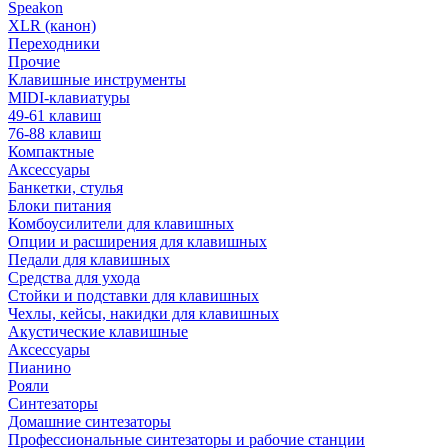
Speakon
XLR (канон)
Переходники
Прочие
Клавишные инструменты
MIDI-клавиатуры
49-61 клавиш
76-88 клавиш
Компактные
Аксессуары
Банкетки, стулья
Блоки питания
Комбоусилители для клавишных
Опции и расширения для клавишных
Педали для клавишных
Средства для ухода
Стойки и подставки для клавишных
Чехлы, кейсы, накидки для клавишных
Акустические клавишные
Аксессуары
Пианино
Рояли
Синтезаторы
Домашние синтезаторы
Профессиональные синтезаторы и рабочие станции