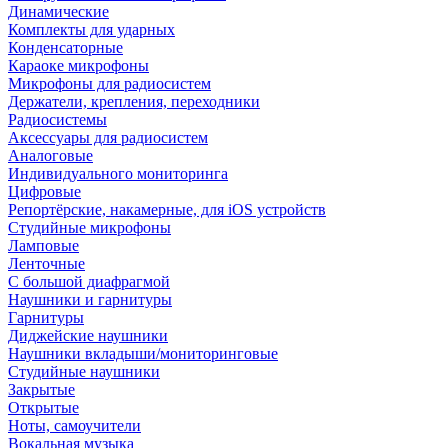
Динамические
Комплекты для ударных
Конденсаторные
Караоке микрофоны
Микрофоны для радиосистем
Держатели, крепления, переходники
Радиосистемы
Аксессуары для радиосистем
Аналоговые
Индивидуального мониторинга
Цифровые
Репортёрские, накамерные, для iOS устройств
Студийные микрофоны
Ламповые
Ленточные
С большой диафрагмой
Наушники и гарнитуры
Гарнитуры
Диджейские наушники
Наушники вкладыши/мониторинговые
Студийные наушники
Закрытые
Открытые
Ноты, самоучители
Вокальная музыка