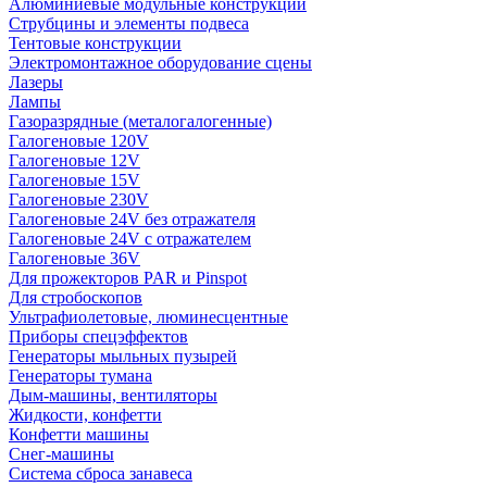
Алюминиевые модульные конструкции
Струбцины и элементы подвеса
Тентовые конструкции
Электромонтажное оборудование сцены
Лазеры
Лампы
Газоразрядные (металогалогенные)
Галогеновые 120V
Галогеновые 12V
Галогеновые 15V
Галогеновые 230V
Галогеновые 24V без отражателя
Галогеновые 24V с отражателем
Галогеновые 36V
Для прожекторов PAR и Pinspot
Для стробоскопов
Ультрафиолетовые, люминесцентные
Приборы спецэффектов
Генераторы мыльных пузырей
Генераторы тумана
Дым-машины, вентиляторы
Жидкости, конфетти
Конфетти машины
Снег-машины
Система сброса занавеса