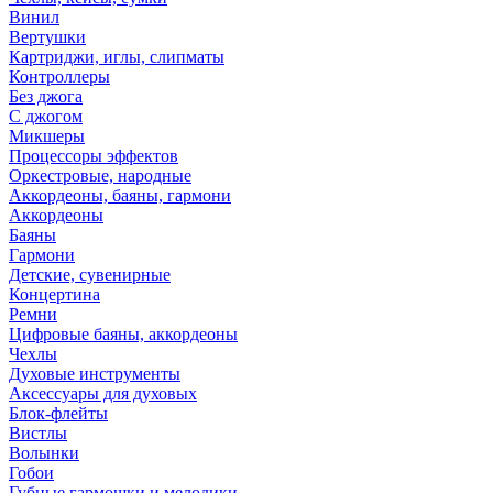
Винил
Вертушки
Картриджи, иглы, слипматы
Контроллеры
Без джога
С джогом
Микшеры
Процессоры эффектов
Оркестровые, народные
Аккордеоны, баяны, гармони
Аккордеоны
Баяны
Гармони
Детские, сувенирные
Концертина
Ремни
Цифровые баяны, аккордеоны
Чехлы
Духовые инструменты
Аксессуары для духовых
Блок-флейты
Вистлы
Волынки
Гобои
Губные гармошки и мелодики