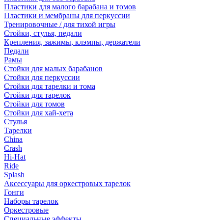
Пластики для малого барабана и томов
Пластики и мембраны для перкуссии
Тренировочные / для тихой игры
Стойки, стулья, педали
Крепления, зажимы, клэмпы, держатели
Педали
Рамы
Стойки для малых барабанов
Стойки для перкуссии
Стойки для тарелки и тома
Стойки для тарелок
Стойки для томов
Стойки для хай-хета
Стулья
Тарелки
China
Crash
Hi-Hat
Ride
Splash
Аксессуары для оркестровых тарелок
Гонги
Наборы тарелок
Оркестровые
Специальные эффекты