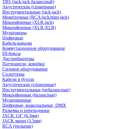
TRS (jack-jack балансный)
Акустические (спикерные)
Инструментальные (jack-jack)
Межблочные (RCA/jack/mini-jack)
Микрофонные (XLR-jack)
Микрофонные (XLR-XLR)
Мультикоры
Цифровые
Кабель-каналы
Коммутационное оборудование
DI-боксы
Дистрибьютеры
Патчпанели, коробки
Силовое оборудование
Сплиттеры
Кабели в бухтах
Акустические (спикерные)
Инструментальные (небалансные)
Микрофонные (балансные)
Мультикорные
Цифровые, коаксиальные, DMX
Разъемы и переходники
JACK 1/4" (6.3мм)
JACK мини (3.5мм)
RCA (тюльпан)