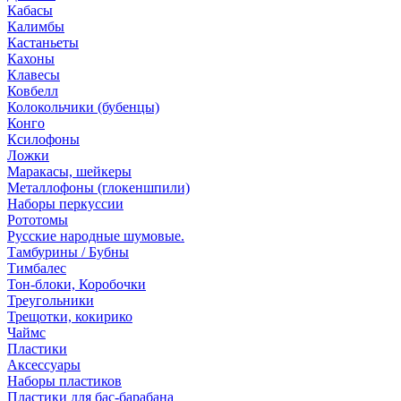
Кабасы
Калимбы
Кастаньеты
Кахоны
Клавесы
Ковбелл
Колокольчики (бубенцы)
Конго
Ксилофоны
Ложки
Маракасы, шейкеры
Металлофоны (глокеншпили)
Наборы перкуссии
Рототомы
Русские народные шумовые.
Тамбурины / Бубны
Тимбалес
Тон-блоки, Коробочки
Треугольники
Трещотки, кокирико
Чаймс
Пластики
Аксессуары
Наборы пластиков
Пластики для бас-барабана