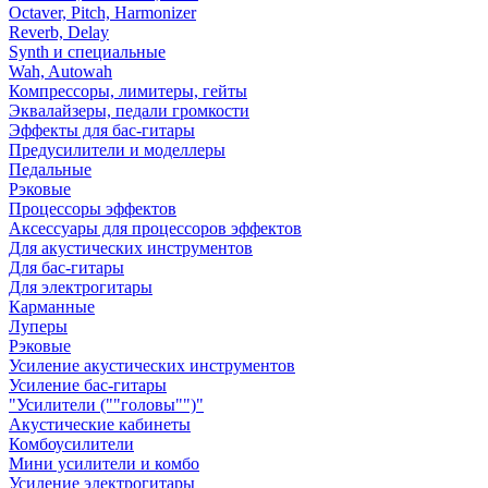
Octaver, Pitch, Harmonizer
Reverb, Delay
Synth и специальные
Wah, Autowah
Компрессоры, лимитеры, гейты
Эквалайзеры, педали громкости
Эффекты для бас-гитары
Предусилители и моделлеры
Педальные
Рэковые
Процессоры эффектов
Аксессуары для процессоров эффектов
Для акустических инструментов
Для бас-гитары
Для электрогитары
Карманные
Луперы
Рэковые
Усиление акустических инструментов
Усиление бас-гитары
"Усилители (""головы"")"
Акустические кабинеты
Комбоусилители
Мини усилители и комбо
Усиление электрогитары