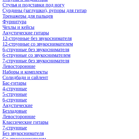
Стулья и подставки под ногу
Сурдины (заглушки), рупоры для гитар
Тренажеры для пальцев
Фурнитура
Чехлы и кейсы
Акустические гитары
12-струнные без звукоснимателя
12-струнные со звукоснимателем
6-струнные без звукоснимателя
6-струнные со звукоснимателем
7-струнные без звукоснимателя
Левосторонние
Наборы и комплекты
Солидбади и сайлент
Бас-гитары
4-струнные
5-струнные
6-струнные
Акустические
Безладовые
Левосторонние
Классические гитары
7-струнные
Без звукоснимателя
Со звукоснимателем