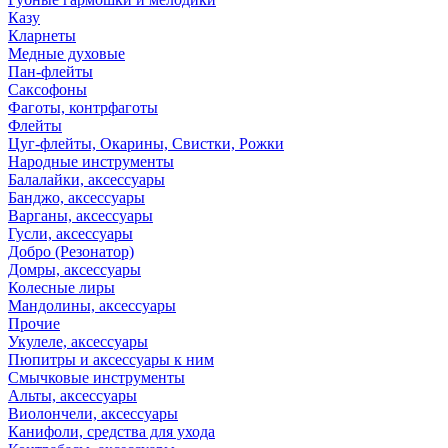
Казу
Кларнеты
Медные духовые
Пан-флейты
Саксофоны
Фаготы, контрфаготы
Флейты
Цуг-флейты, Окарины, Свистки, Рожки
Народные инструменты
Балалайки, аксессуары
Банджо, аксессуары
Варганы, аксессуары
Гусли, аксессуары
Добро (Резонатор)
Домры, аксессуары
Колесные лиры
Мандолины, аксессуары
Прочие
Укулеле, аксессуары
Пюпитры и аксессуары к ним
Смычковые инструменты
Альты, аксессуары
Виолончели, аксессуары
Канифоли, средства для ухода