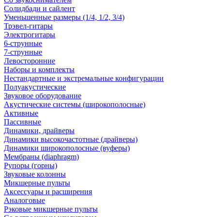
Солидбади и сайлент
Уменьшенные размеры (1/4, 1/2, 3/4)
Трэвел-гитары
Электрогитары
6-струнные
7-струнные
Левосторонние
Наборы и комплекты
Нестандартные и экстремальные конфигурации
Полуакустические
Звуковое оборудование
Акустические системы (широкополосные)
Активные
Пассивные
Динамики, драйверы
Динамики высокочастотные (драйверы)
Динамики широкополосные (вуферы)
Мембраны (diaphragm)
Рупоры (горны)
Звуковые колонны
Микшерные пульты
Аксессуары и расширения
Аналоговые
Рэковые микшерные пульты