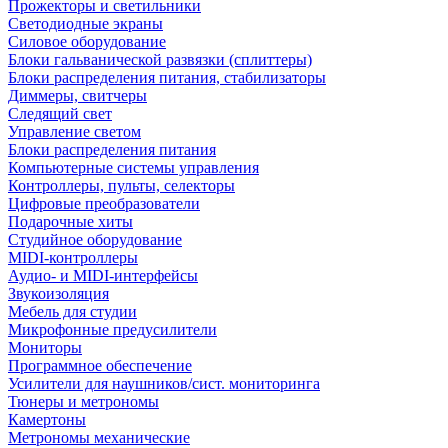
Прожекторы и светильники
Светодиодные экраны
Силовое оборудование
Блоки гальванической развязки (сплиттеры)
Блоки распределения питания, стабилизаторы
Диммеры, свитчеры
Следящий свет
Управление светом
Блоки распределения питания
Компьютерные системы управления
Контроллеры, пульты, селекторы
Цифровые преобразователи
Подарочные хиты
Студийное оборудование
MIDI-контроллеры
Аудио- и MIDI-интерфейсы
Звукоизоляция
Мебель для студии
Микрофонные предусилители
Мониторы
Программное обеспечение
Усилители для наушников/сист. мониторинга
Тюнеры и метрономы
Камертоны
Метрономы механические