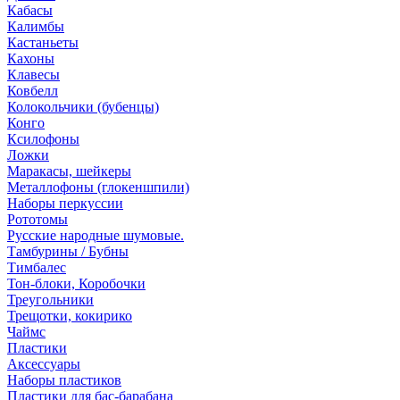
Кабасы
Калимбы
Кастаньеты
Кахоны
Клавесы
Ковбелл
Колокольчики (бубенцы)
Конго
Ксилофоны
Ложки
Маракасы, шейкеры
Металлофоны (глокеншпили)
Наборы перкуссии
Рототомы
Русские народные шумовые.
Тамбурины / Бубны
Тимбалес
Тон-блоки, Коробочки
Треугольники
Трещотки, кокирико
Чаймс
Пластики
Аксессуары
Наборы пластиков
Пластики для бас-барабана