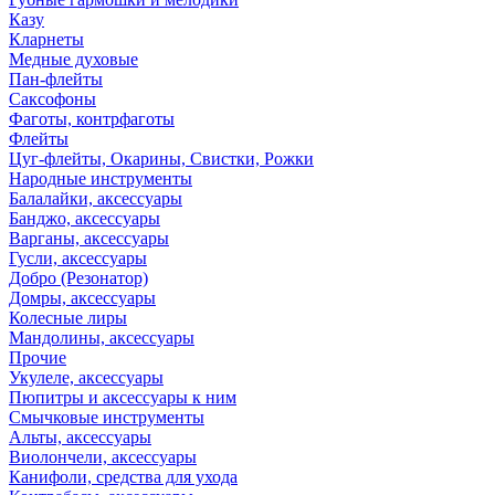
Казу
Кларнеты
Медные духовые
Пан-флейты
Саксофоны
Фаготы, контрфаготы
Флейты
Цуг-флейты, Окарины, Свистки, Рожки
Народные инструменты
Балалайки, аксессуары
Банджо, аксессуары
Варганы, аксессуары
Гусли, аксессуары
Добро (Резонатор)
Домры, аксессуары
Колесные лиры
Мандолины, аксессуары
Прочие
Укулеле, аксессуары
Пюпитры и аксессуары к ним
Смычковые инструменты
Альты, аксессуары
Виолончели, аксессуары
Канифоли, средства для ухода