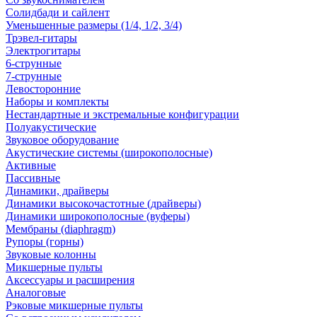
Солидбади и сайлент
Уменьшенные размеры (1/4, 1/2, 3/4)
Трэвел-гитары
Электрогитары
6-струнные
7-струнные
Левосторонние
Наборы и комплекты
Нестандартные и экстремальные конфигурации
Полуакустические
Звуковое оборудование
Акустические системы (широкополосные)
Активные
Пассивные
Динамики, драйверы
Динамики высокочастотные (драйверы)
Динамики широкополосные (вуферы)
Мембраны (diaphragm)
Рупоры (горны)
Звуковые колонны
Микшерные пульты
Аксессуары и расширения
Аналоговые
Рэковые микшерные пульты