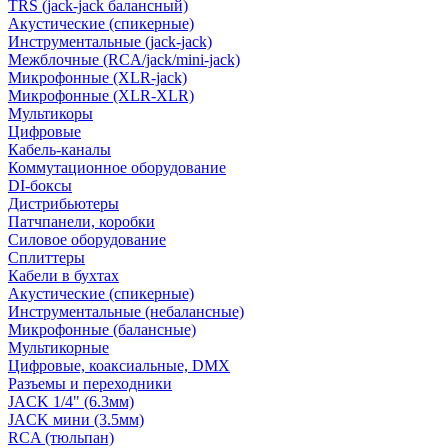
TRS (jack-jack балансный)
Акустические (спикерные)
Инструментальные (jack-jack)
Межблочные (RCA/jack/mini-jack)
Микрофонные (XLR-jack)
Микрофонные (XLR-XLR)
Мультикоры
Цифровые
Кабель-каналы
Коммутационное оборудование
DI-боксы
Дистрибьютеры
Патчпанели, коробки
Силовое оборудование
Сплиттеры
Кабели в бухтах
Акустические (спикерные)
Инструментальные (небалансные)
Микрофонные (балансные)
Мультикорные
Цифровые, коаксиальные, DMX
Разъемы и переходники
JACK 1/4" (6.3мм)
JACK мини (3.5мм)
RCA (тюльпан)