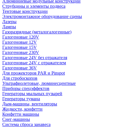
Алюминиевые модульные конструкции
Струбцины и элементы подвеса
Тентовые конструкции
Электромонтажное оборудование сцены
Лазеры
Лампы
Газоразрядные (металогалогенные)
Галогеновые 120V
Галогеновые 12V
Галогеновые 15V
Галогеновые 230V
Галогеновые 24V без отражателя
Галогеновые 24V с отражателем
Галогеновые 36V
Для прожекторов PAR и Pinspot
Для стробоскопов
Ультрафиолетовые, люминесцентные
Приборы спецэффектов
Генераторы мыльных пузырей
Генераторы тумана
Дым-машины, вентиляторы
Жидкости, конфетти
Конфетти машины
Снег-машины
Система сброса занавеса