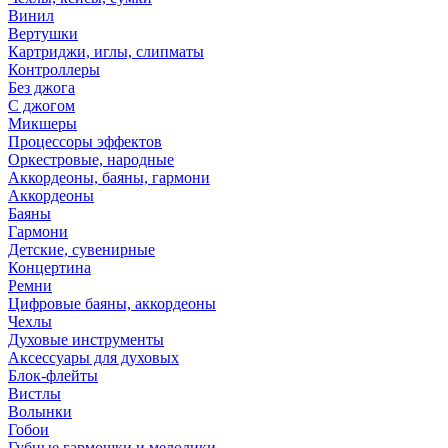
Винил
Вертушки
Картриджи, иглы, слипматы
Контроллеры
Без джога
С джогом
Микшеры
Процессоры эффектов
Оркестровые, народные
Аккордеоны, баяны, гармони
Аккордеоны
Баяны
Гармони
Детские, сувенирные
Концертина
Ремни
Цифровые баяны, аккордеоны
Чехлы
Духовые инструменты
Аксессуары для духовых
Блок-флейты
Вистлы
Волынки
Гобои
Губные гармошки и мелодики