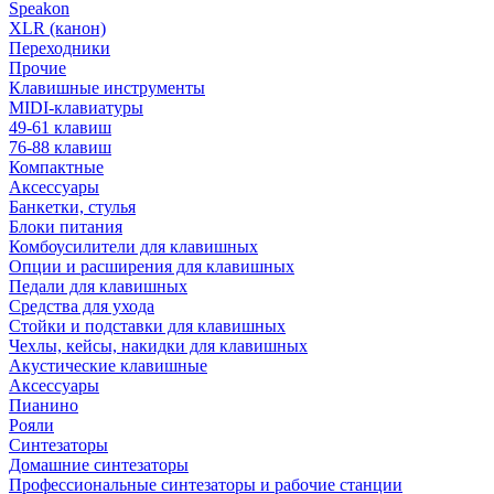
Speakon
XLR (канон)
Переходники
Прочие
Клавишные инструменты
MIDI-клавиатуры
49-61 клавиш
76-88 клавиш
Компактные
Аксессуары
Банкетки, стулья
Блоки питания
Комбоусилители для клавишных
Опции и расширения для клавишных
Педали для клавишных
Средства для ухода
Стойки и подставки для клавишных
Чехлы, кейсы, накидки для клавишных
Акустические клавишные
Аксессуары
Пианино
Рояли
Синтезаторы
Домашние синтезаторы
Профессиональные синтезаторы и рабочие станции