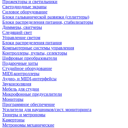
Прожекторы и светильники
Светодиодные экраны
Силовое оборудование
Блоки гальванической развязки (сплиттеры)
Блоки распределения питания, стабилизаторы
Диммеры, свитчеры
Следящий свет
Управление светом
Блоки распределения питания
Компьютерные системы управления
Контроллеры, пульты, селекторы
Цифровые преобразователи
Подарочные хиты
Студийное оборудование
MIDI-контроллеры
Аудио- и MIDI-интерфейсы
Звукоизоляция
Мебель для студии
Микрофонные предусилители
Мониторы
Программное обеспечение
Усилители для наушников/сист. мониторинга
Тюнеры и метрономы
Камертоны
Метрономы механические