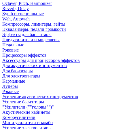
Octaver, Pitch, Harmonizer
Reverb, Delay
Synth и специальные
Wah, Autowah
Компрессоры, лимитеры, гейты
Эквалайзеры, педали громкости
Эффекты для бас-гитары
Предусилители и моделлеры
Педальные
Рэковые
Процессоры эффектов
Аксессуары для процессоров эффектов
Для акустических инструментов
Для бас-гитары
Для электрогитары
Карманные
Луперы
Рэковые
Усиление акустических инструментов
Усиление бас-гитары
"Усилители (""головы"")"
Акустические кабинеты
Комбоусилители
Мини усилители и комбо
Усиление электрогитары