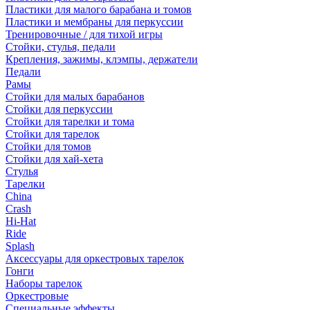
Пластики для малого барабана и томов
Пластики и мембраны для перкуссии
Тренировочные / для тихой игры
Стойки, стулья, педали
Крепления, зажимы, клэмпы, держатели
Педали
Рамы
Стойки для малых барабанов
Стойки для перкуссии
Стойки для тарелки и тома
Стойки для тарелок
Стойки для томов
Стойки для хай-хета
Стулья
Тарелки
China
Crash
Hi-Hat
Ride
Splash
Аксессуары для оркестровых тарелок
Гонги
Наборы тарелок
Оркестровые
Специальные эффекты