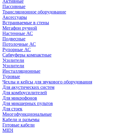
Активные
Пассивные
Трансляционное оборудование
Аксессуары
Встраиваемые в стены
Мегафон ручной
Настенные АС
Подвесные
Потолочные АС
Рупорные АС
Сабвуферы компактные
Усилители
Усилители
Инсталляционные
Туровые
Чехлы и кейсы для звукового оборудования
Для акустических систем
Для комбоусилителей
Для микрофонов
Для микшерных пультов
Для стоек
Многофункциональные
Кабели и разъемы
Готовые кабели
MIDI