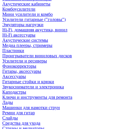
Акустические кабинеты
Комбоусилители
Мини усилители и комбо
Усилители гитарные ("головы")
Эмуляторы нагрузки
Hi-Fi, домашняя акустика, винил
Hi-Fi аксессуары
Акустические системы
Медиа плееры, стримеры
Пластинки
Проигрыватели виниловых дисков
Усилители и ресиверы
Фонокорректоры
Гитары, аксессуары
Аксессуары
Гитарные стойки и крюки
Звукосниматели и электроника
Каподастры
Ключи и инструменты для ремонта
Лады
Машинки для намотки струн
Ремни для гитар
Слайды
Средства для ухода
Струны и медиаторы