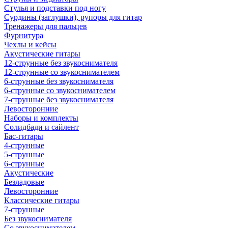
Стулья и подставки под ногу
Сурдины (заглушки), рупоры для гитар
Тренажеры для пальцев
Фурнитура
Чехлы и кейсы
Акустические гитары
12-струнные без звукоснимателя
12-струнные со звукоснимателем
6-струнные без звукоснимателя
6-струнные со звукоснимателем
7-струнные без звукоснимателя
Левосторонние
Наборы и комплекты
Солидбади и сайлент
Бас-гитары
4-струнные
5-струнные
6-струнные
Акустические
Безладовые
Левосторонние
Классические гитары
7-струнные
Без звукоснимателя
Со звукоснимателем