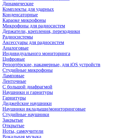
Динамические
Комплекты для ударных
Конденсаторные
Караоке микрофоны
Микрофоны для радиосистем
Держатели, крепления, переходники
Радиосистемы
Аксессуары для радиосистем
Аналоговые
Индивидуального мониторинга
Цифровые
Репортёрские, накамерные, для iOS устройств
Студийные микрофоны
Ламповые
Ленточные
С большой диафрагмой
Наушники и гарнитуры
Гарнитуры
Диджейские наушники
Наушники вкладыши/мониторинговые
Студийные наушники
Закрытые
Открытые
Ноты, самоучители
Вокальная музыка