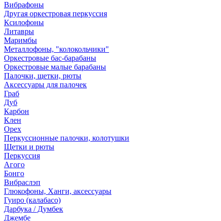
Вибрафоны
Другая оркестровая перкуссия
Ксилофоны
Литавры
Маримбы
Металлофоны, "колокольчики"
Оркестровые бас-барабаны
Оркестровые малые барабаны
Палочки, щетки, рюты
Аксессуары для палочек
Граб
Дуб
Карбон
Клен
Орех
Перкуссионные палочки, колотушки
Щетки и рюты
Перкуссия
Агого
Бонго
Вибраслэп
Глюкофоны, Ханги, аксессуары
Гуиро (калабасо)
Дарбука / Думбек
Джембе