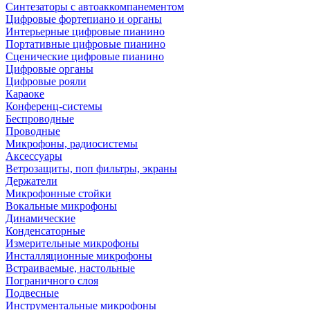
Синтезаторы с автоаккомпанементом
Цифровые фортепиано и органы
Интерьерные цифровые пианино
Портативные цифровые пианино
Сценические цифровые пианино
Цифровые органы
Цифровые рояли
Караоке
Конференц-системы
Беспроводные
Проводные
Микрофоны, радиосистемы
Аксессуары
Ветрозащиты, поп фильтры, экраны
Держатели
Микрофонные стойки
Вокальные микрофоны
Динамические
Конденсаторные
Измерительные микрофоны
Инсталляционные микрофоны
Встраиваемые, настольные
Пограничного слоя
Подвесные
Инструментальные микрофоны