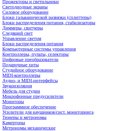
Прожекторы и светильники
Светодиодные экраны
Силовое оборудование
Блоки гальванической развязки (сплиттеры)
Блоки распределения питания, стабилизаторы
Диммеры, свитчеры
Следящий свет
Управление светом
Блоки распределения питания
Компьютерные системы управления
Контроллеры, пульты, селекторы
Цифровые преобразователи
Подарочные хиты
Студийное оборудование
MIDI-контроллеры
Аудио- и MIDI-интерфейсы
Звукоизоляция
Мебель для студии
Микрофонные предусилители
Мониторы
Программное обеспечение
Усилители для наушников/сист. мониторинга
Тюнеры и метрономы
Камертоны
Метрономы механические