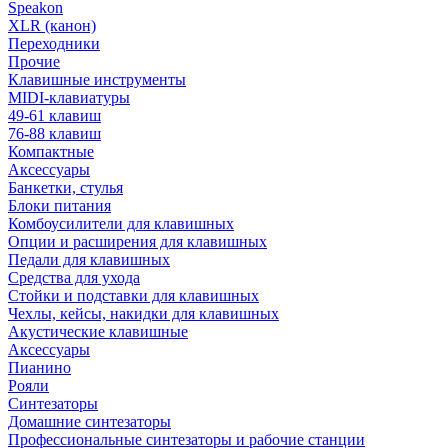
Speakon
XLR (канон)
Переходники
Прочие
Клавишные инструменты
MIDI-клавиатуры
49-61 клавиш
76-88 клавиш
Компактные
Аксессуары
Банкетки, стулья
Блоки питания
Комбоусилители для клавишных
Опции и расширения для клавишных
Педали для клавишных
Средства для ухода
Стойки и подставки для клавишных
Чехлы, кейсы, накидки для клавишных
Акустические клавишные
Аксессуары
Пианино
Рояли
Синтезаторы
Домашние синтезаторы
Профессиональные синтезаторы и рабочие станции