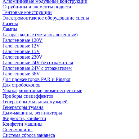
Алюминиевые модульные конструкции
Струбцины и элементы подвеса
Тентовые конструкции
Электромонтажное оборудование сцены
Лазеры
Лампы
Газоразрядные (металогалогенные)
Галогеновые 120V
Галогеновые 12V
Галогеновые 15V
Галогеновые 230V
Галогеновые 24V без отражателя
Галогеновые 24V с отражателем
Галогеновые 36V
Для прожекторов PAR и Pinspot
Для стробоскопов
Ультрафиолетовые, люминесцентные
Приборы спецэффектов
Генераторы мыльных пузырей
Генераторы тумана
Дым-машины, вентиляторы
Жидкости, конфетти
Конфетти машины
Снег-машины
Система сброса занавеса