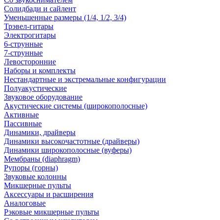
Солидбади и сайлент
Уменьшенные размеры (1/4, 1/2, 3/4)
Трэвел-гитары
Электрогитары
6-струнные
7-струнные
Левосторонние
Наборы и комплекты
Нестандартные и экстремальные конфигурации
Полуакустические
Звуковое оборудование
Акустические системы (широкополосные)
Активные
Пассивные
Динамики, драйверы
Динамики высокочастотные (драйверы)
Динамики широкополосные (вуферы)
Мембраны (diaphragm)
Рупоры (горны)
Звуковые колонны
Микшерные пульты
Аксессуары и расширения
Аналоговые
Рэковые микшерные пульты