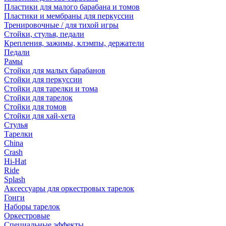
Пластики для малого барабана и томов
Пластики и мембраны для перкуссии
Тренировочные / для тихой игры
Стойки, стулья, педали
Крепления, зажимы, клэмпы, держатели
Педали
Рамы
Стойки для малых барабанов
Стойки для перкуссии
Стойки для тарелки и тома
Стойки для тарелок
Стойки для томов
Стойки для хай-хета
Стулья
Тарелки
China
Crash
Hi-Hat
Ride
Splash
Аксессуары для оркестровых тарелок
Гонги
Наборы тарелок
Оркестровые
Специальные эффекты