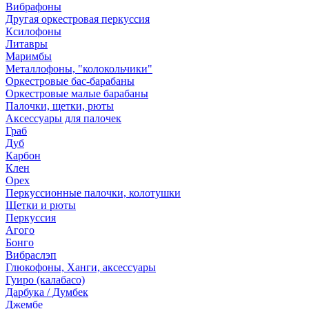
Вибрафоны
Другая оркестровая перкуссия
Ксилофоны
Литавры
Маримбы
Металлофоны, "колокольчики"
Оркестровые бас-барабаны
Оркестровые малые барабаны
Палочки, щетки, рюты
Аксессуары для палочек
Граб
Дуб
Карбон
Клен
Орех
Перкуссионные палочки, колотушки
Щетки и рюты
Перкуссия
Агого
Бонго
Вибраслэп
Глюкофоны, Ханги, аксессуары
Гуиро (калабасо)
Дарбука / Думбек
Джембе