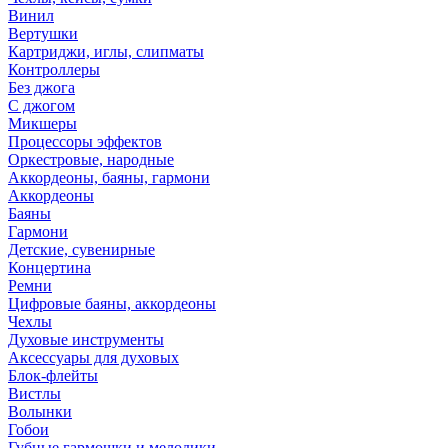
Винил
Вертушки
Картриджи, иглы, слипматы
Контроллеры
Без джога
С джогом
Микшеры
Процессоры эффектов
Оркестровые, народные
Аккордеоны, баяны, гармони
Аккордеоны
Баяны
Гармони
Детские, сувенирные
Концертина
Ремни
Цифровые баяны, аккордеоны
Чехлы
Духовые инструменты
Аксессуары для духовых
Блок-флейты
Вистлы
Волынки
Гобои
Губные гармошки и мелодики