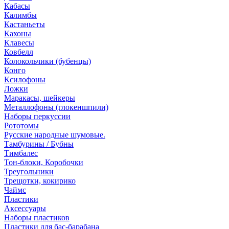
Кабасы
Калимбы
Кастаньеты
Кахоны
Клавесы
Ковбелл
Колокольчики (бубенцы)
Конго
Ксилофоны
Ложки
Маракасы, шейкеры
Металлофоны (глокеншпили)
Наборы перкуссии
Рототомы
Русские народные шумовые.
Тамбурины / Бубны
Тимбалес
Тон-блоки, Коробочки
Треугольники
Трещотки, кокирико
Чаймс
Пластики
Аксессуары
Наборы пластиков
Пластики для бас-барабана