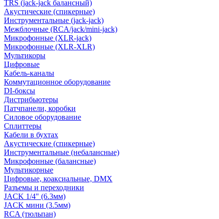
TRS (jack-jack балансный)
Акустические (спикерные)
Инструментальные (jack-jack)
Межблочные (RCA/jack/mini-jack)
Микрофонные (XLR-jack)
Микрофонные (XLR-XLR)
Мультикоры
Цифровые
Кабель-каналы
Коммутационное оборудование
DI-боксы
Дистрибьютеры
Патчпанели, коробки
Силовое оборудование
Сплиттеры
Кабели в бухтах
Акустические (спикерные)
Инструментальные (небалансные)
Микрофонные (балансные)
Мультикорные
Цифровые, коаксиальные, DMX
Разъемы и переходники
JACK 1/4" (6.3мм)
JACK мини (3.5мм)
RCA (тюльпан)