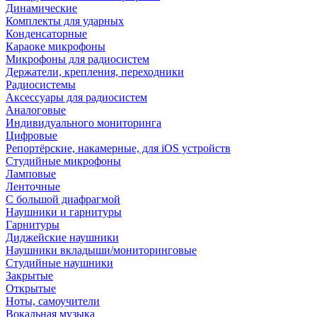
Динамические
Комплекты для ударных
Конденсаторные
Караоке микрофоны
Микрофоны для радиосистем
Держатели, крепления, переходники
Радиосистемы
Аксессуары для радиосистем
Аналоговые
Индивидуального мониторинга
Цифровые
Репортёрские, накамерные, для iOS устройств
Студийные микрофоны
Ламповые
Ленточные
С большой диафрагмой
Наушники и гарнитуры
Гарнитуры
Диджейские наушники
Наушники вкладыши/мониторинговые
Студийные наушники
Закрытые
Открытые
Ноты, самоучители
Вокальная музыка