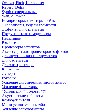
Octaver, Pitch, Harmonizer
Reverb, Delay
Synth и специальные
Wah, Autowah
Компрессоры, лимитеры, гейты
Эквалайзеры, педали громкости
Эффекты для бас-гитары
Предусилители и моделлеры
Педальные
Рэковые
Процессоры эффектов
Аксессуары для процессоров эффектов
Для акустических инструментов
Для бас-гитары
Для электрогитары
Карманные
Луперы
Рэковые
Усиление акустических инструментов
Усиление бас-гитары
"Усилители (""головы"")"
Акустические кабинеты
Комбоусилители
Мини усилители и комбо
Усиление электрогитары