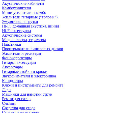
Акустические кабинеты
Комбоусилители
Мини усилители и комбо
Усилители гитарные ("головы")
Эмуляторы нагрузки
Hi-Fi, домашняя акустика, винил
Hi-Fi аксессуары
Акустические системы
Медиа плееры, стримеры
Пластинки
Проигрыватели виниловых дисков
Усилители и ресиверы
Фонокорректоры
Гитары, аксессуары
Аксессуары
Гитарные стойки и крюки
Звукосниматели и электроника
Каподастры
Ключи и инструменты для ремонта
Лады
Машинки для намотки струн
Ремни для гитар
Слайды
Средства для ухода
Струны и медиаторы