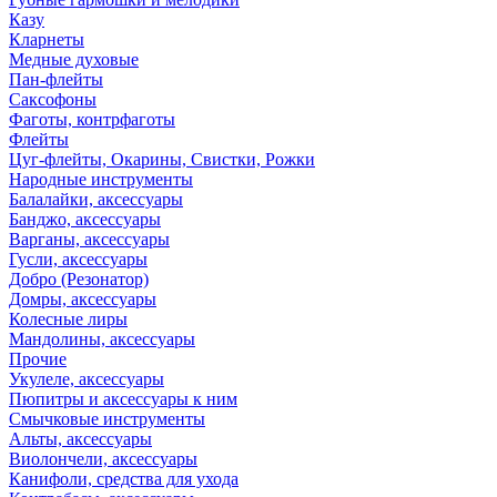
Казу
Кларнеты
Медные духовые
Пан-флейты
Саксофоны
Фаготы, контрфаготы
Флейты
Цуг-флейты, Окарины, Свистки, Рожки
Народные инструменты
Балалайки, аксессуары
Банджо, аксессуары
Варганы, аксессуары
Гусли, аксессуары
Добро (Резонатор)
Домры, аксессуары
Колесные лиры
Мандолины, аксессуары
Прочие
Укулеле, аксессуары
Пюпитры и аксессуары к ним
Смычковые инструменты
Альты, аксессуары
Виолончели, аксессуары
Канифоли, средства для ухода