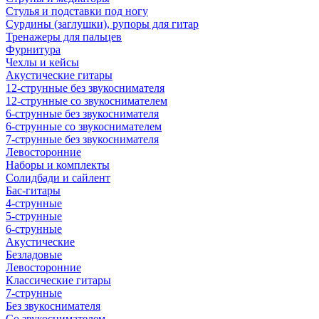
Стулья и подставки под ногу
Сурдины (заглушки), рупоры для гитар
Тренажеры для пальцев
Фурнитура
Чехлы и кейсы
Акустические гитары
12-струнные без звукоснимателя
12-струнные со звукоснимателем
6-струнные без звукоснимателя
6-струнные со звукоснимателем
7-струнные без звукоснимателя
Левосторонние
Наборы и комплекты
Солидбади и сайлент
Бас-гитары
4-струнные
5-струнные
6-струнные
Акустические
Безладовые
Левосторонние
Классические гитары
7-струнные
Без звукоснимателя
Со звукоснимателем