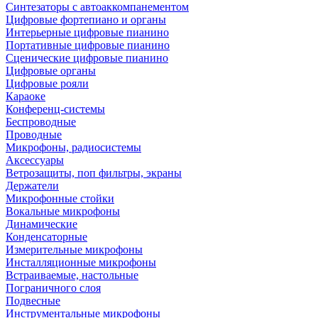
Синтезаторы с автоаккомпанементом
Цифровые фортепиано и органы
Интерьерные цифровые пианино
Портативные цифровые пианино
Сценические цифровые пианино
Цифровые органы
Цифровые рояли
Караоке
Конференц-системы
Беспроводные
Проводные
Микрофоны, радиосистемы
Аксессуары
Ветрозащиты, поп фильтры, экраны
Держатели
Микрофонные стойки
Вокальные микрофоны
Динамические
Конденсаторные
Измерительные микрофоны
Инсталляционные микрофоны
Встраиваемые, настольные
Пограничного слоя
Подвесные
Инструментальные микрофоны