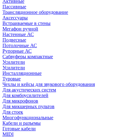
Активные
Пассивные
Трансляционное оборудование
Аксессуары
Встраиваемые в стены
Мегафон ручной
Настенные АС
Подвесные
Потолочные АС
Рупорные АС
Сабвуферы компактные
Усилители
Усилители
Инсталляционные
Туровые
Чехлы и кейсы для звукового оборудования
Для акустических систем
Для комбоусилителей
Для микрофонов
Для микшерных пультов
Для стоек
Многофункциональные
Кабели и разъемы
Готовые кабели
MIDI