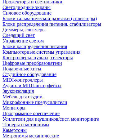
Прожекторы и светильники
Светодиодные экраны
Силовое оборудование
Блоки гальванической развязки (сплиттеры)
Блоки распределения питания, стабилизаторы
Диммеры, свитчеры
Следящий свет
Управление светом
Блоки распределения питания
Компьютерные системы управления
Контроллеры, пульты, селекторы
Цифровые преобразователи
Подарочные хиты
Студийное оборудование
MIDI-контроллеры
Аудио- и MIDI-интерфейсы
Звукоизоляция
Мебель для студии
Микрофонные предусилители
Мониторы
Программное обеспечение
Усилители для наушников/сист. мониторинга
Тюнеры и метрономы
Камертоны
Метрономы механические