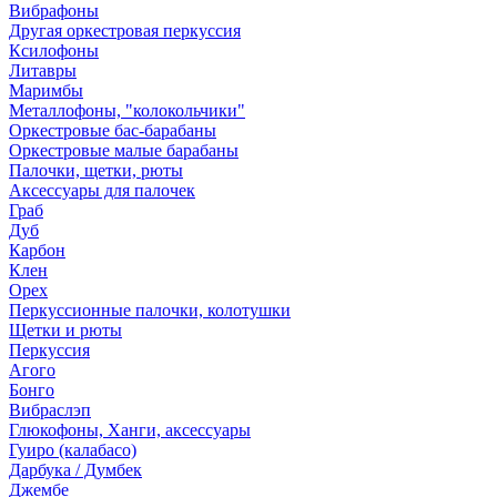
Вибрафоны
Другая оркестровая перкуссия
Ксилофоны
Литавры
Маримбы
Металлофоны, "колокольчики"
Оркестровые бас-барабаны
Оркестровые малые барабаны
Палочки, щетки, рюты
Аксессуары для палочек
Граб
Дуб
Карбон
Клен
Орех
Перкуссионные палочки, колотушки
Щетки и рюты
Перкуссия
Агого
Бонго
Вибраслэп
Глюкофоны, Ханги, аксессуары
Гуиро (калабасо)
Дарбука / Думбек
Джембе