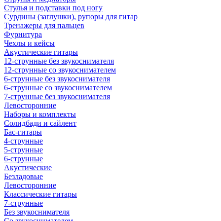
Стулья и подставки под ногу
Сурдины (заглушки), рупоры для гитар
Тренажеры для пальцев
Фурнитура
Чехлы и кейсы
Акустические гитары
12-струнные без звукоснимателя
12-струнные со звукоснимателем
6-струнные без звукоснимателя
6-струнные со звукоснимателем
7-струнные без звукоснимателя
Левосторонние
Наборы и комплекты
Солидбади и сайлент
Бас-гитары
4-струнные
5-струнные
6-струнные
Акустические
Безладовые
Левосторонние
Классические гитары
7-струнные
Без звукоснимателя
Со звукоснимателем