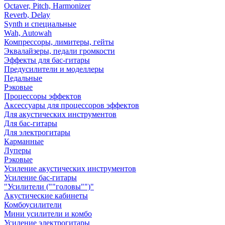
Octaver, Pitch, Harmonizer
Reverb, Delay
Synth и специальные
Wah, Autowah
Компрессоры, лимитеры, гейты
Эквалайзеры, педали громкости
Эффекты для бас-гитары
Предусилители и моделлеры
Педальные
Рэковые
Процессоры эффектов
Аксессуары для процессоров эффектов
Для акустических инструментов
Для бас-гитары
Для электрогитары
Карманные
Луперы
Рэковые
Усиление акустических инструментов
Усиление бас-гитары
"Усилители (""головы"")"
Акустические кабинеты
Комбоусилители
Мини усилители и комбо
Усиление электрогитары