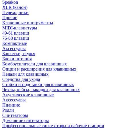
Speakon
XLR (канон)
Переходники
Прочие
Клавишные инструменты
MIDI-клавиатуры
49-61 клавиш
76-88 клавиш
Компактные
Аксессуары
Банкетки, стулья
Блоки питания
Комбоусилители для клавишных
Опции и расширения для клавишных
Педали для клавишных
Средства для ухода
Стойки и подставки для клавишных
Чехлы, кейсы, накидки для клавишных
Акустические клавишные
Аксессуары
Пианино
Рояли
Синтезаторы
Домашние синтезаторы
Профессиональные синтезаторы и рабочие станции