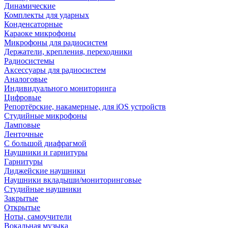
Динамические
Комплекты для ударных
Конденсаторные
Караоке микрофоны
Микрофоны для радиосистем
Держатели, крепления, переходники
Радиосистемы
Аксессуары для радиосистем
Аналоговые
Индивидуального мониторинга
Цифровые
Репортёрские, накамерные, для iOS устройств
Студийные микрофоны
Ламповые
Ленточные
С большой диафрагмой
Наушники и гарнитуры
Гарнитуры
Диджейские наушники
Наушники вкладыши/мониторинговые
Студийные наушники
Закрытые
Открытые
Ноты, самоучители
Вокальная музыка