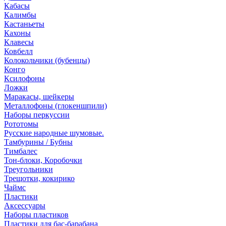
Кабасы
Калимбы
Кастаньеты
Кахоны
Клавесы
Ковбелл
Колокольчики (бубенцы)
Конго
Ксилофоны
Ложки
Маракасы, шейкеры
Металлофоны (глокеншпили)
Наборы перкуссии
Рототомы
Русские народные шумовые.
Тамбурины / Бубны
Тимбалес
Тон-блоки, Коробочки
Треугольники
Трещотки, кокирико
Чаймс
Пластики
Аксессуары
Наборы пластиков
Пластики для бас-барабана