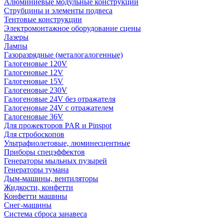
Алюминиевые модульные конструкции
Струбцины и элементы подвеса
Тентовые конструкции
Электромонтажное оборудование сцены
Лазеры
Лампы
Газоразрядные (металогалогенные)
Галогеновые 120V
Галогеновые 12V
Галогеновые 15V
Галогеновые 230V
Галогеновые 24V без отражателя
Галогеновые 24V с отражателем
Галогеновые 36V
Для прожекторов PAR и Pinspot
Для стробоскопов
Ультрафиолетовые, люминесцентные
Приборы спецэффектов
Генераторы мыльных пузырей
Генераторы тумана
Дым-машины, вентиляторы
Жидкости, конфетти
Конфетти машины
Снег-машины
Система сброса занавеса