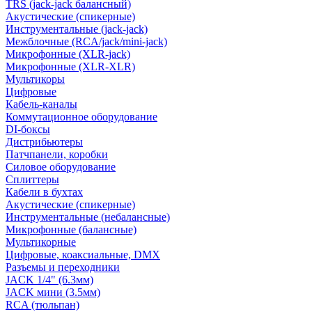
TRS (jack-jack балансный)
Акустические (спикерные)
Инструментальные (jack-jack)
Межблочные (RCA/jack/mini-jack)
Микрофонные (XLR-jack)
Микрофонные (XLR-XLR)
Мультикоры
Цифровые
Кабель-каналы
Коммутационное оборудование
DI-боксы
Дистрибьютеры
Патчпанели, коробки
Силовое оборудование
Сплиттеры
Кабели в бухтах
Акустические (спикерные)
Инструментальные (небалансные)
Микрофонные (балансные)
Мультикорные
Цифровые, коаксиальные, DMX
Разъемы и переходники
JACK 1/4" (6.3мм)
JACK мини (3.5мм)
RCA (тюльпан)