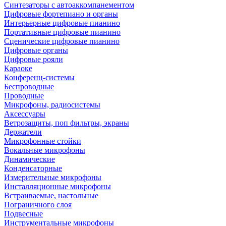
Синтезаторы с автоаккомпанементом
Цифровые фортепиано и органы
Интерьерные цифровые пианино
Портативные цифровые пианино
Сценические цифровые пианино
Цифровые органы
Цифровые рояли
Караоке
Конференц-системы
Беспроводные
Проводные
Микрофоны, радиосистемы
Аксессуары
Ветрозащиты, поп фильтры, экраны
Держатели
Микрофонные стойки
Вокальные микрофоны
Динамические
Конденсаторные
Измерительные микрофоны
Инсталляционные микрофоны
Встраиваемые, настольные
Пограничного слоя
Подвесные
Инструментальные микрофоны