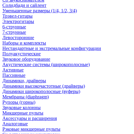
Солидбади и сайлент
Уменьшенные размеры (1/4, 1/2, 3/4)
Трэвел-гитары
Электрогитары
6-струнные
7-струнные
Левосторонние
Наборы и комплекты
Нестандартные и экстремальные конфигурации
Полуакустические
Звуковое оборудование
Акустические системы (широкополосные)
Активные
Пассивные
Динамики, драйверы
Динамики высокочастотные (драйверы)
Динамики широкополосные (вуферы)
Мембраны (diaphragm)
Рупоры (горны)
Звуковые колонны
Микшерные пульты
Аксессуары и расширения
Аналоговые
Рэковые микшерные пульты