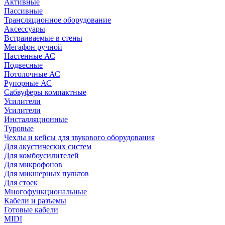
Активные
Пассивные
Трансляционное оборудование
Аксессуары
Встраиваемые в стены
Мегафон ручной
Настенные АС
Подвесные
Потолочные АС
Рупорные АС
Сабвуферы компактные
Усилители
Усилители
Инсталляционные
Туровые
Чехлы и кейсы для звукового оборудования
Для акустических систем
Для комбоусилителей
Для микрофонов
Для микшерных пультов
Для стоек
Многофункциональные
Кабели и разъемы
Готовые кабели
MIDI