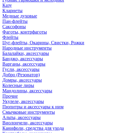
Казу
Кларнеты
Медные духовые
Пан-флейты
Саксофоны
Фаготы, контрфаготы
Флейты
Цуг-флейты, Окарины, Свистки, Рожки
Народные инструменты
Балалайки, аксессуары
Банджо, аксессуары
Варганы, аксессуары
Гусли, аксессуары
Добро (Резонатор)
Домры, аксессуары
Колесные лиры
Мандолины, аксессуары
Прочие
Укулеле, аксессуары
Пюпитры и аксессуары к ним
Смычковые инструменты
Альты, аксессуары
Виолончели, аксессуары
Канифоли, средства для ухода