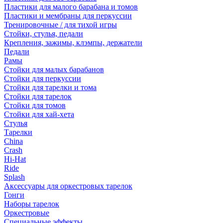
Пластики для малого барабана и томов
Пластики и мембраны для перкуссии
Тренировочные / для тихой игры
Стойки, стулья, педали
Крепления, зажимы, клэмпы, держатели
Педали
Рамы
Стойки для малых барабанов
Стойки для перкуссии
Стойки для тарелки и тома
Стойки для тарелок
Стойки для томов
Стойки для хай-хета
Стулья
Тарелки
China
Crash
Hi-Hat
Ride
Splash
Аксессуары для оркестровых тарелок
Гонги
Наборы тарелок
Оркестровые
Специальные эффекты