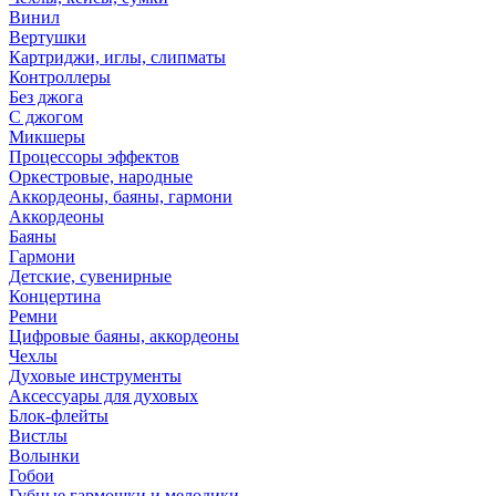
Винил
Вертушки
Картриджи, иглы, слипматы
Контроллеры
Без джога
С джогом
Микшеры
Процессоры эффектов
Оркестровые, народные
Аккордеоны, баяны, гармони
Аккордеоны
Баяны
Гармони
Детские, сувенирные
Концертина
Ремни
Цифровые баяны, аккордеоны
Чехлы
Духовые инструменты
Аксессуары для духовых
Блок-флейты
Вистлы
Волынки
Гобои
Губные гармошки и мелодики