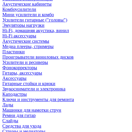
Акустические кабинеты
Комбоусилители
Мини усилители и комбо
Усилители гитарные ("головы")
Эмуляторы нагрузки
Hi-Fi, домашняя акустика, винил
Hi-Fi аксессуары
Акустические системы
Медиа плееры, стримеры
Пластинки
Проигрыватели виниловых дисков
Усилители и ресиверы
Фонокорректоры
Гитары, аксессуары
Аксессуары
Гитарные стойки и крюки
Звукосниматели и электроника
Каподастры
Ключи и инструменты для ремонта
Лады
Машинки для намотки струн
Ремни для гитар
Слайды
Средства для ухода
Струны и медиаторы