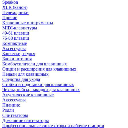
Speakon
XLR (канон)
Переходники
Прочие
Клавишные инструменты
MIDI-клавиатуры
49-61 клавиш
76-88 клавиш
Компактные
Аксессуары
Банкетки, стулья
Блоки питания
Комбоусилители для клавишных
Опции и расширения для клавишных
Педали для клавишных
Средства для ухода
Стойки и подставки для клавишных
Чехлы, кейсы, накидки для клавишных
Акустические клавишные
Аксессуары
Пианино
Рояли
Синтезаторы
Домашние синтезаторы
Профессиональные синтезаторы и рабочие станции