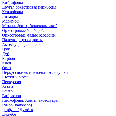
Вибрафоны
Другая оркестровая перкуссия
Ксилофоны
Литавры
Маримбы
Металлофоны, "колокольчики"
Оркестровые бас-барабаны
Оркестровые малые барабаны
Палочки, щетки, рюты
Аксессуары для палочек
Граб
Дуб
Карбон
Клен
Орех
Перкуссионные палочки, колотушки
Щетки и рюты
Перкуссия
Агого
Бонго
Вибраслэп
Глюкофоны, Ханги, аксессуары
Гуиро (калабасо)
Дарбука / Думбек
Джембе