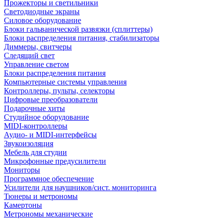
Прожекторы и светильники
Светодиодные экраны
Силовое оборудование
Блоки гальванической развязки (сплиттеры)
Блоки распределения питания, стабилизаторы
Диммеры, свитчеры
Следящий свет
Управление светом
Блоки распределения питания
Компьютерные системы управления
Контроллеры, пульты, селекторы
Цифровые преобразователи
Подарочные хиты
Студийное оборудование
MIDI-контроллеры
Аудио- и MIDI-интерфейсы
Звукоизоляция
Мебель для студии
Микрофонные предусилители
Мониторы
Программное обеспечение
Усилители для наушников/сист. мониторинга
Тюнеры и метрономы
Камертоны
Метрономы механические