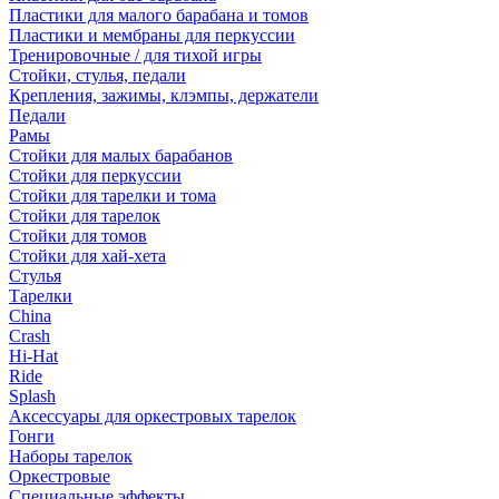
Пластики для малого барабана и томов
Пластики и мембраны для перкуссии
Тренировочные / для тихой игры
Стойки, стулья, педали
Крепления, зажимы, клэмпы, держатели
Педали
Рамы
Стойки для малых барабанов
Стойки для перкуссии
Стойки для тарелки и тома
Стойки для тарелок
Стойки для томов
Стойки для хай-хета
Стулья
Тарелки
China
Crash
Hi-Hat
Ride
Splash
Аксессуары для оркестровых тарелок
Гонги
Наборы тарелок
Оркестровые
Специальные эффекты