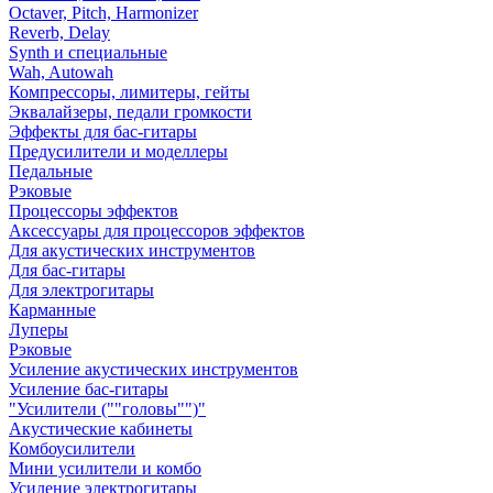
Octaver, Pitch, Harmonizer
Reverb, Delay
Synth и специальные
Wah, Autowah
Компрессоры, лимитеры, гейты
Эквалайзеры, педали громкости
Эффекты для бас-гитары
Предусилители и моделлеры
Педальные
Рэковые
Процессоры эффектов
Аксессуары для процессоров эффектов
Для акустических инструментов
Для бас-гитары
Для электрогитары
Карманные
Луперы
Рэковые
Усиление акустических инструментов
Усиление бас-гитары
"Усилители (""головы"")"
Акустические кабинеты
Комбоусилители
Мини усилители и комбо
Усиление электрогитары