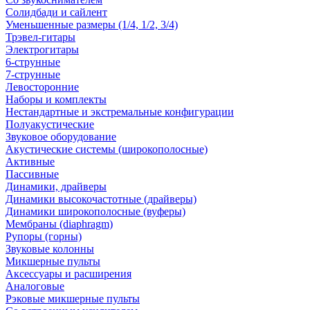
Солидбади и сайлент
Уменьшенные размеры (1/4, 1/2, 3/4)
Трэвел-гитары
Электрогитары
6-струнные
7-струнные
Левосторонние
Наборы и комплекты
Нестандартные и экстремальные конфигурации
Полуакустические
Звуковое оборудование
Акустические системы (широкополосные)
Активные
Пассивные
Динамики, драйверы
Динамики высокочастотные (драйверы)
Динамики широкополосные (вуферы)
Мембраны (diaphragm)
Рупоры (горны)
Звуковые колонны
Микшерные пульты
Аксессуары и расширения
Аналоговые
Рэковые микшерные пульты