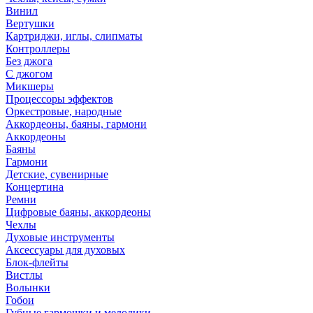
Винил
Вертушки
Картриджи, иглы, слипматы
Контроллеры
Без джога
С джогом
Микшеры
Процессоры эффектов
Оркестровые, народные
Аккордеоны, баяны, гармони
Аккордеоны
Баяны
Гармони
Детские, сувенирные
Концертина
Ремни
Цифровые баяны, аккордеоны
Чехлы
Духовые инструменты
Аксессуары для духовых
Блок-флейты
Вистлы
Волынки
Гобои
Губные гармошки и мелодики