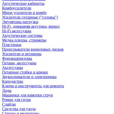
Акустические кабинеты
Комбоусилители
Мини усилители и комбо
Усилители гитарные ("головы")
Эмуляторы нагрузки
Hi-Fi, домашняя акустика, винил
Hi-Fi аксессуары
Акустические системы
Медиа плееры, стримеры
Пластинки
Проигрыватели виниловых дисков
Усилители и ресиверы
Фонокорректоры
Гитары, аксессуары
Аксессуары
Гитарные стойки и крюки
Звукосниматели и электроника
Каподастры
Ключи и инструменты для ремонта
Лады
Машинки для намотки струн
Ремни для гитар
Слайды
Средства для ухода
Струны и медиаторы