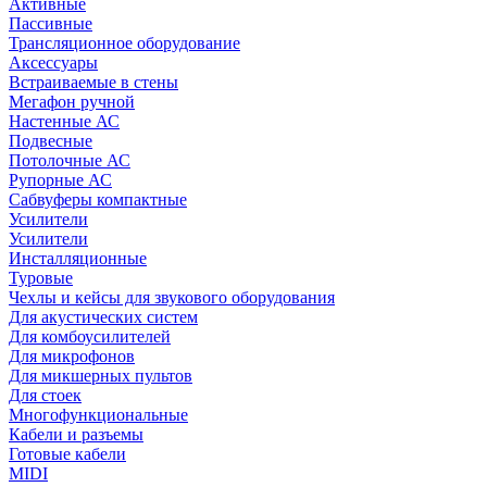
Активные
Пассивные
Трансляционное оборудование
Аксессуары
Встраиваемые в стены
Мегафон ручной
Настенные АС
Подвесные
Потолочные АС
Рупорные АС
Сабвуферы компактные
Усилители
Усилители
Инсталляционные
Туровые
Чехлы и кейсы для звукового оборудования
Для акустических систем
Для комбоусилителей
Для микрофонов
Для микшерных пультов
Для стоек
Многофункциональные
Кабели и разъемы
Готовые кабели
MIDI