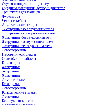
Стулья и подставки под ногу
Сурдины (заглушки), рупоры для гитар
Тренажеры для пальцев
Фурнитура
Чехлы и кейсы
Акустические гитары
12-струнные без звукоснимателя
12-струнные со звукоснимателем
6-струнные без звукоснимателя
6-струнные со звукоснимателем
7-струнные без звукоснимателя
Левосторонние
Наборы и комплекты
Солидбади и сайлент
Бас-гитары
4-струнные
5-струнные
6-струнные
Акустические
Безладовые
Левосторонние
Классические гитары
7-струнные
Без звукоснимателя
Со звукоснимателем