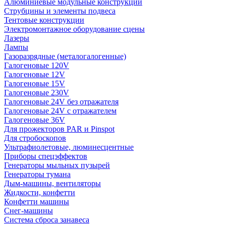
Алюминиевые модульные конструкции
Струбцины и элементы подвеса
Тентовые конструкции
Электромонтажное оборудование сцены
Лазеры
Лампы
Газоразрядные (металогалогенные)
Галогеновые 120V
Галогеновые 12V
Галогеновые 15V
Галогеновые 230V
Галогеновые 24V без отражателя
Галогеновые 24V с отражателем
Галогеновые 36V
Для прожекторов PAR и Pinspot
Для стробоскопов
Ультрафиолетовые, люминесцентные
Приборы спецэффектов
Генераторы мыльных пузырей
Генераторы тумана
Дым-машины, вентиляторы
Жидкости, конфетти
Конфетти машины
Снег-машины
Система сброса занавеса