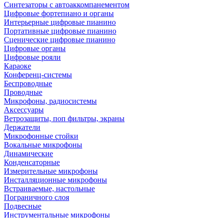
Синтезаторы с автоаккомпанементом
Цифровые фортепиано и органы
Интерьерные цифровые пианино
Портативные цифровые пианино
Сценические цифровые пианино
Цифровые органы
Цифровые рояли
Караоке
Конференц-системы
Беспроводные
Проводные
Микрофоны, радиосистемы
Аксессуары
Ветрозащиты, поп фильтры, экраны
Держатели
Микрофонные стойки
Вокальные микрофоны
Динамические
Конденсаторные
Измерительные микрофоны
Инсталляционные микрофоны
Встраиваемые, настольные
Пограничного слоя
Подвесные
Инструментальные микрофоны