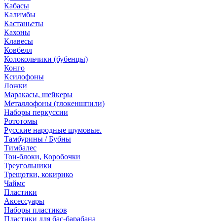
Кабасы
Калимбы
Кастаньеты
Кахоны
Клавесы
Ковбелл
Колокольчики (бубенцы)
Конго
Ксилофоны
Ложки
Маракасы, шейкеры
Металлофоны (глокеншпили)
Наборы перкуссии
Рототомы
Русские народные шумовые.
Тамбурины / Бубны
Тимбалес
Тон-блоки, Коробочки
Треугольники
Трещотки, кокирико
Чаймс
Пластики
Аксессуары
Наборы пластиков
Пластики для бас-барабана