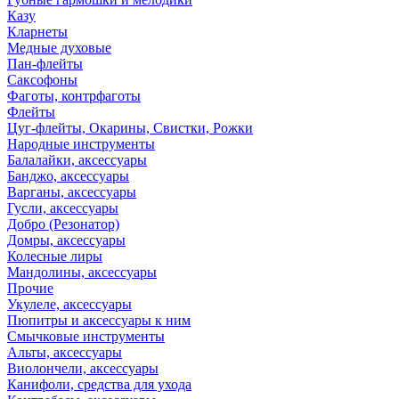
Казу
Кларнеты
Медные духовые
Пан-флейты
Саксофоны
Фаготы, контрфаготы
Флейты
Цуг-флейты, Окарины, Свистки, Рожки
Народные инструменты
Балалайки, аксессуары
Банджо, аксессуары
Варганы, аксессуары
Гусли, аксессуары
Добро (Резонатор)
Домры, аксессуары
Колесные лиры
Мандолины, аксессуары
Прочие
Укулеле, аксессуары
Пюпитры и аксессуары к ним
Смычковые инструменты
Альты, аксессуары
Виолончели, аксессуары
Канифоли, средства для ухода