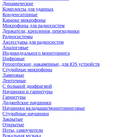
Динамические
Комплекты для ударных
Конденсаторные
Караоке микрофоны
Микрофоны для радиосистем
Держатели, крепления, переходники
Радиосистемы
Аксессуары для радиосистем
Аналоговые
Индивидуального мониторинга
Цифровые
Репортёрские, накамерные, для iOS устройств
Студийные микрофоны
Ламповые
Ленточные
С большой диафрагмой
Наушники и гарнитуры
Гарнитуры
Диджейские наушники
Наушники вкладыши/мониторинговые
Студийные наушники
Закрытые
Открытые
Ноты, самоучители
Вокальная музыка