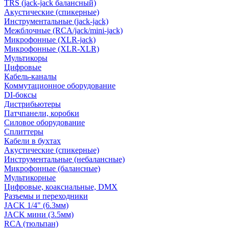
TRS (jack-jack балансный)
Акустические (спикерные)
Инструментальные (jack-jack)
Межблочные (RCA/jack/mini-jack)
Микрофонные (XLR-jack)
Микрофонные (XLR-XLR)
Мультикоры
Цифровые
Кабель-каналы
Коммутационное оборудование
DI-боксы
Дистрибьютеры
Патчпанели, коробки
Силовое оборудование
Сплиттеры
Кабели в бухтах
Акустические (спикерные)
Инструментальные (небалансные)
Микрофонные (балансные)
Мультикорные
Цифровые, коаксиальные, DMX
Разъемы и переходники
JACK 1/4" (6.3мм)
JACK мини (3.5мм)
RCA (тюльпан)