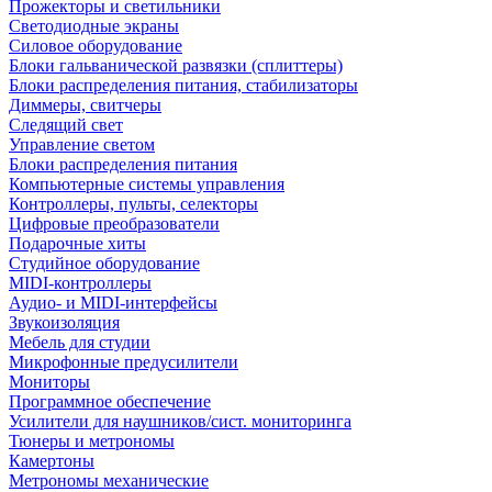
Прожекторы и светильники
Светодиодные экраны
Силовое оборудование
Блоки гальванической развязки (сплиттеры)
Блоки распределения питания, стабилизаторы
Диммеры, свитчеры
Следящий свет
Управление светом
Блоки распределения питания
Компьютерные системы управления
Контроллеры, пульты, селекторы
Цифровые преобразователи
Подарочные хиты
Студийное оборудование
MIDI-контроллеры
Аудио- и MIDI-интерфейсы
Звукоизоляция
Мебель для студии
Микрофонные предусилители
Мониторы
Программное обеспечение
Усилители для наушников/сист. мониторинга
Тюнеры и метрономы
Камертоны
Метрономы механические