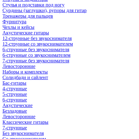
Стулья и подставки под ногу
Сурдины (заглушки), рупоры для гитар
Тренажеры для пальцев
Фурнитура
Чехлы и кейсы
Акустические гитары
12-струнные без звукоснимателя
12-струнные со звукоснимателем
6-струнные без звукоснимателя
6-струнные со звукоснимателем
7-струнные без звукоснимателя
Левосторонние
Наборы и комплекты
Солидбади и сайлент
Бас-гитары
4-струнные
5-струнные
6-струнные
Акустические
Безладовые
Левосторонние
Классические гитары
7-струнные
Без звукоснимателя
Со звукоснимателем