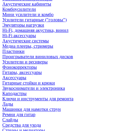
Акустические кабинеты
Комбоусилители
Мини усилители и комбо
Усилители гитарные ("головы")
Эмуляторы нагрузки
Hi-Fi, домашняя акустика, винил
Hi-Fi аксессуары
Акустические системы
Медиа плееры, стримеры
Пластинки
Проигрыватели виниловых дисков
Усилители и ресиверы
Фонокорректоры
Гитары, аксессуары
Аксессуары
Гитарные стойки и крюки
Звукосниматели и электроника
Каподастры
Ключи и инструменты для ремонта
Лады
Машинки для намотки струн
Ремни для гитар
Слайды
Средства для ухода
Струны и медиаторы