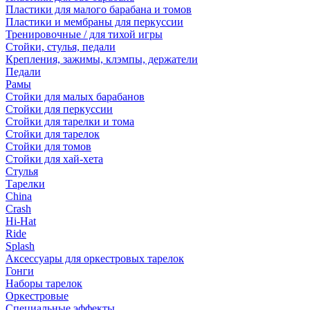
Пластики для малого барабана и томов
Пластики и мембраны для перкуссии
Тренировочные / для тихой игры
Стойки, стулья, педали
Крепления, зажимы, клэмпы, держатели
Педали
Рамы
Стойки для малых барабанов
Стойки для перкуссии
Стойки для тарелки и тома
Стойки для тарелок
Стойки для томов
Стойки для хай-хета
Стулья
Тарелки
China
Crash
Hi-Hat
Ride
Splash
Аксессуары для оркестровых тарелок
Гонги
Наборы тарелок
Оркестровые
Специальные эффекты