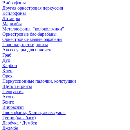
Вибрафоны
Другая оркестровая перкуссия
Ксилофоны
Литавры
Маримбы
Металлофоны, "колокольчики"
Оркестровые бас-барабаны
Оркестровые малые барабаны
Палочки, щетки, рюты
Аксессуары для палочек
Граб
Дуб
Карбон
Клен
Орех
Перкуссионные палочки, колотушки
Щетки и рюты
Перкуссия
Агого
Бонго
Вибраслэп
Глюкофоны, Ханги, аксессуары
Гуиро (калабасо)
Дарбука / Думбек
Джембе