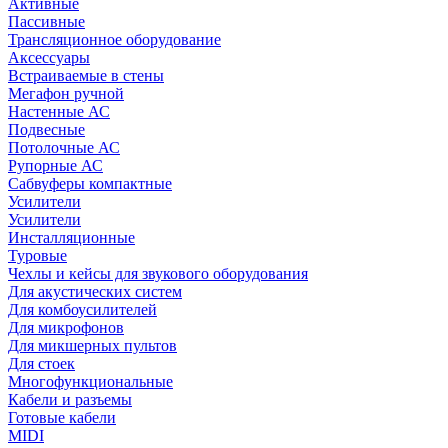
Активные
Пассивные
Трансляционное оборудование
Аксессуары
Встраиваемые в стены
Мегафон ручной
Настенные АС
Подвесные
Потолочные АС
Рупорные АС
Сабвуферы компактные
Усилители
Усилители
Инсталляционные
Туровые
Чехлы и кейсы для звукового оборудования
Для акустических систем
Для комбоусилителей
Для микрофонов
Для микшерных пультов
Для стоек
Многофункциональные
Кабели и разъемы
Готовые кабели
MIDI