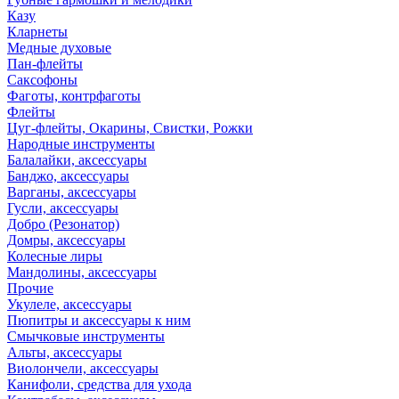
Казу
Кларнеты
Медные духовые
Пан-флейты
Саксофоны
Фаготы, контрфаготы
Флейты
Цуг-флейты, Окарины, Свистки, Рожки
Народные инструменты
Балалайки, аксессуары
Банджо, аксессуары
Варганы, аксессуары
Гусли, аксессуары
Добро (Резонатор)
Домры, аксессуары
Колесные лиры
Мандолины, аксессуары
Прочие
Укулеле, аксессуары
Пюпитры и аксессуары к ним
Смычковые инструменты
Альты, аксессуары
Виолончели, аксессуары
Канифоли, средства для ухода