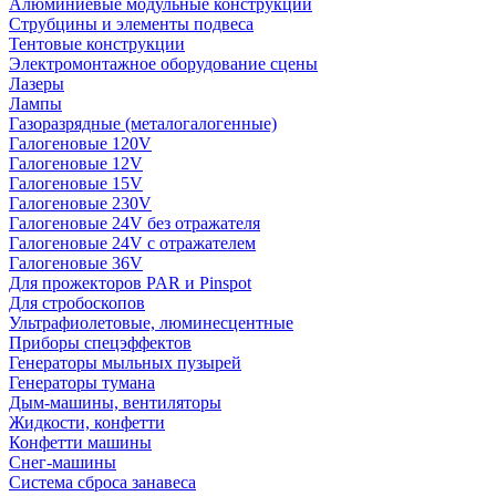
Алюминиевые модульные конструкции
Струбцины и элементы подвеса
Тентовые конструкции
Электромонтажное оборудование сцены
Лазеры
Лампы
Газоразрядные (металогалогенные)
Галогеновые 120V
Галогеновые 12V
Галогеновые 15V
Галогеновые 230V
Галогеновые 24V без отражателя
Галогеновые 24V с отражателем
Галогеновые 36V
Для прожекторов PAR и Pinspot
Для стробоскопов
Ультрафиолетовые, люминесцентные
Приборы спецэффектов
Генераторы мыльных пузырей
Генераторы тумана
Дым-машины, вентиляторы
Жидкости, конфетти
Конфетти машины
Снег-машины
Система сброса занавеса