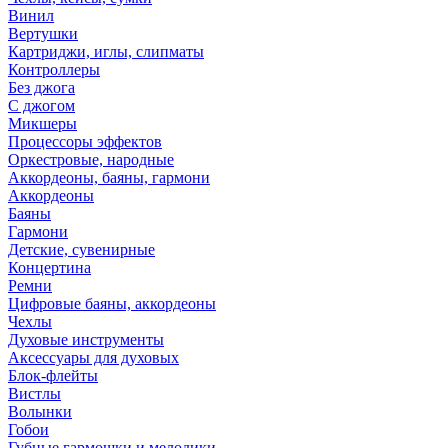
Винил
Вертушки
Картриджи, иглы, слипматы
Контроллеры
Без джога
С джогом
Микшеры
Процессоры эффектов
Оркестровые, народные
Аккордеоны, баяны, гармони
Аккордеоны
Баяны
Гармони
Детские, сувенирные
Концертина
Ремни
Цифровые баяны, аккордеоны
Чехлы
Духовые инструменты
Аксессуары для духовых
Блок-флейты
Вистлы
Волынки
Гобои
Губные гармошки и мелодики