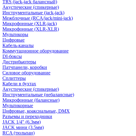
TRS (jack-jack балансный)
Акустические (спикерные)
Инструментальные (jack-jack)
Межблочные (RCA/jack/mini-jack)
Микрофонные (XLR-jack)
Микрофонные (XLR-XLR)
Мультикоры
Цифровые
Кабель-каналы
Коммутационное оборудование
DI-боксы
Дистрибьютеры
Патчпанели, коробки
Силовое оборудование
Сплиттеры
Кабели в бухтах
Акустические (спикерные)
Инструментальные (небалансные)
Микрофонные (балансные)
Мультикорные
Цифровые, коаксиальные, DMX
Разъемы и переходники
JACK 1/4" (6.3мм)
JACK мини (3.5мм)
RCA (тюльпан)