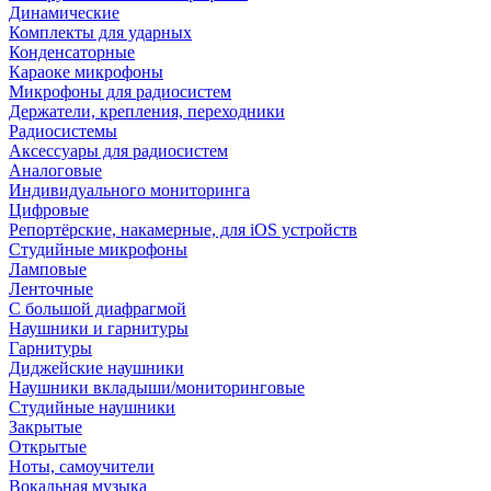
Динамические
Комплекты для ударных
Конденсаторные
Караоке микрофоны
Микрофоны для радиосистем
Держатели, крепления, переходники
Радиосистемы
Аксессуары для радиосистем
Аналоговые
Индивидуального мониторинга
Цифровые
Репортёрские, накамерные, для iOS устройств
Студийные микрофоны
Ламповые
Ленточные
С большой диафрагмой
Наушники и гарнитуры
Гарнитуры
Диджейские наушники
Наушники вкладыши/мониторинговые
Студийные наушники
Закрытые
Открытые
Ноты, самоучители
Вокальная музыка