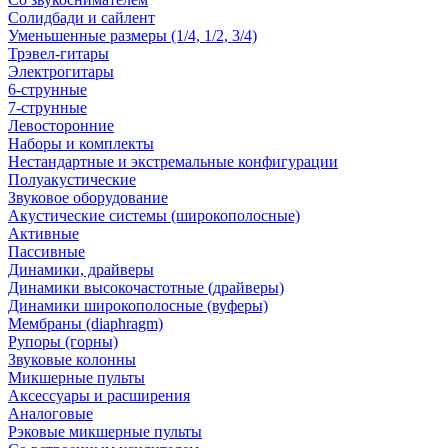
Солидбади и сайлент
Уменьшенные размеры (1/4, 1/2, 3/4)
Трэвел-гитары
Электрогитары
6-струнные
7-струнные
Левосторонние
Наборы и комплекты
Нестандартные и экстремальные конфигурации
Полуакустические
Звуковое оборудование
Акустические системы (широкополосные)
Активные
Пассивные
Динамики, драйверы
Динамики высокочастотные (драйверы)
Динамики широкополосные (вуферы)
Мембраны (diaphragm)
Рупоры (горны)
Звуковые колонны
Микшерные пульты
Аксессуары и расширения
Аналоговые
Рэковые микшерные пульты