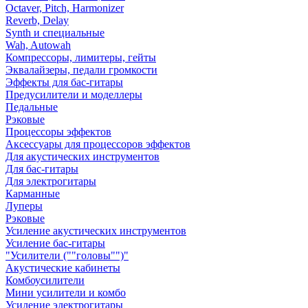
Octaver, Pitch, Harmonizer
Reverb, Delay
Synth и специальные
Wah, Autowah
Компрессоры, лимитеры, гейты
Эквалайзеры, педали громкости
Эффекты для бас-гитары
Предусилители и моделлеры
Педальные
Рэковые
Процессоры эффектов
Аксессуары для процессоров эффектов
Для акустических инструментов
Для бас-гитары
Для электрогитары
Карманные
Луперы
Рэковые
Усиление акустических инструментов
Усиление бас-гитары
"Усилители (""головы"")"
Акустические кабинеты
Комбоусилители
Мини усилители и комбо
Усиление электрогитары