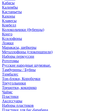
Кабасы
Калимбы
Кастаньеты
Кахоны
Клавесы
Ковбелл
Колокольчики (бубенцы)
Конго
Ксилофоны
Ложки
Маракасы, шейкеры
Металлофоны (глокеншпили)
Наборы перкуссии
Рототомы
Русские народные шумовые.
Тамбурины / Бубны
Тимбалес
Тон-блоки, Коробочки
Треугольники
Трещотки, кокирико
Чаймс
Пластики
Аксессуары
Наборы пластиков
Пластики для бас-барабана