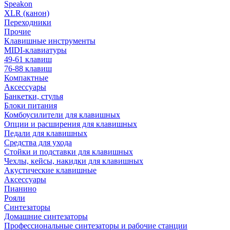
Speakon
XLR (канон)
Переходники
Прочие
Клавишные инструменты
MIDI-клавиатуры
49-61 клавиш
76-88 клавиш
Компактные
Аксессуары
Банкетки, стулья
Блоки питания
Комбоусилители для клавишных
Опции и расширения для клавишных
Педали для клавишных
Средства для ухода
Стойки и подставки для клавишных
Чехлы, кейсы, накидки для клавишных
Акустические клавишные
Аксессуары
Пианино
Рояли
Синтезаторы
Домашние синтезаторы
Профессиональные синтезаторы и рабочие станции