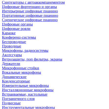
Синтезаторы с автоаккомпанементом
Цифровые фортепиано и органы
Интерьерные цифровые пианино
Портативные цифровые пианино
Сценические цифровые пианино
Цифровые органы
Цифровые рояли
Караоке
Конференц-системы
Беспроводные
Проводные
Микрофоны, радиосистемы
Аксессуары
Ветрозащиты, поп фильтры, экраны
Держатели
Микрофонные стойки
Вокальные микрофоны
Динамические
Конденсаторные
Измерительные микрофоны
Инсталляционные микрофоны
Встраиваемые, настольные
Пограничного слоя
Подвесные
Инструментальные микрофоны