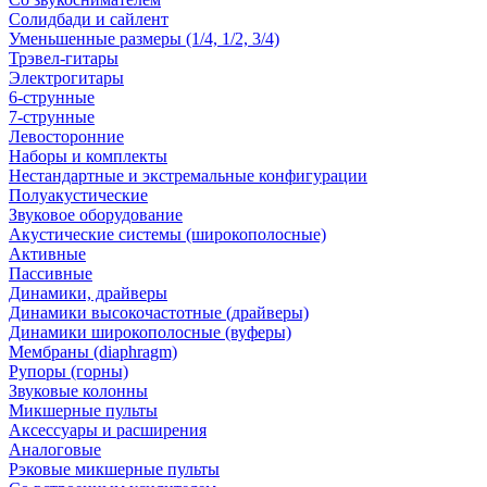
Солидбади и сайлент
Уменьшенные размеры (1/4, 1/2, 3/4)
Трэвел-гитары
Электрогитары
6-струнные
7-струнные
Левосторонние
Наборы и комплекты
Нестандартные и экстремальные конфигурации
Полуакустические
Звуковое оборудование
Акустические системы (широкополосные)
Активные
Пассивные
Динамики, драйверы
Динамики высокочастотные (драйверы)
Динамики широкополосные (вуферы)
Мембраны (diaphragm)
Рупоры (горны)
Звуковые колонны
Микшерные пульты
Аксессуары и расширения
Аналоговые
Рэковые микшерные пульты