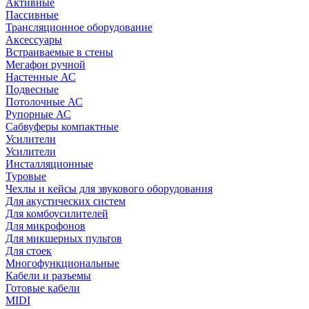
Активные
Пассивные
Трансляционное оборудование
Аксессуары
Встраиваемые в стены
Мегафон ручной
Настенные АС
Подвесные
Потолочные АС
Рупорные АС
Сабвуферы компактные
Усилители
Усилители
Инсталляционные
Туровые
Чехлы и кейсы для звукового оборудования
Для акустических систем
Для комбоусилителей
Для микрофонов
Для микшерных пультов
Для стоек
Многофункциональные
Кабели и разъемы
Готовые кабели
MIDI