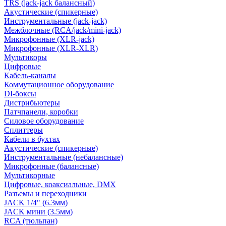
TRS (jack-jack балансный)
Акустические (спикерные)
Инструментальные (jack-jack)
Межблочные (RCA/jack/mini-jack)
Микрофонные (XLR-jack)
Микрофонные (XLR-XLR)
Мультикоры
Цифровые
Кабель-каналы
Коммутационное оборудование
DI-боксы
Дистрибьютеры
Патчпанели, коробки
Силовое оборудование
Сплиттеры
Кабели в бухтах
Акустические (спикерные)
Инструментальные (небалансные)
Микрофонные (балансные)
Мультикорные
Цифровые, коаксиальные, DMX
Разъемы и переходники
JACK 1/4" (6.3мм)
JACK мини (3.5мм)
RCA (тюльпан)