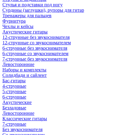
Стулья и подставки под ногу
Сурдины (заглушки), рупоры для гитар
Тренажеры для пальцев
Фурнитура
Чехлы и кейсы
Акустические гитары
12-струнные без звукоснимателя
12-струнные со звукоснимателем
6-струнные без звукоснимателя
6-струнные со звукоснимателем
7-струнные без звукоснимателя
Левосторонние
Наборы и комплекты
Солидбади и сайлент
Бас-гитары
4-струнные
5-струнные
6-струнные
Акустические
Безладовые
Левосторонние
Классические гитары
7-струнные
Без звукоснимателя
Со звукоснимателем