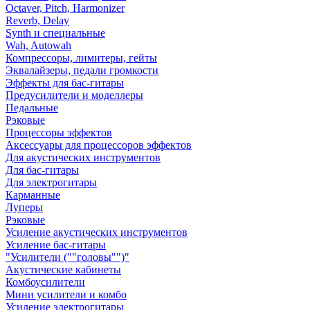
Octaver, Pitch, Harmonizer
Reverb, Delay
Synth и специальные
Wah, Autowah
Компрессоры, лимитеры, гейты
Эквалайзеры, педали громкости
Эффекты для бас-гитары
Предусилители и моделлеры
Педальные
Рэковые
Процессоры эффектов
Аксессуары для процессоров эффектов
Для акустических инструментов
Для бас-гитары
Для электрогитары
Карманные
Луперы
Рэковые
Усиление акустических инструментов
Усиление бас-гитары
"Усилители (""головы"")"
Акустические кабинеты
Комбоусилители
Мини усилители и комбо
Усиление электрогитары