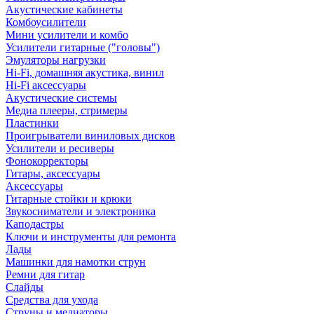
Акустические кабинеты
Комбоусилители
Мини усилители и комбо
Усилители гитарные ("головы")
Эмуляторы нагрузки
Hi-Fi, домашняя акустика, винил
Hi-Fi аксессуары
Акустические системы
Медиа плееры, стримеры
Пластинки
Проигрыватели виниловых дисков
Усилители и ресиверы
Фонокорректоры
Гитары, аксессуары
Аксессуары
Гитарные стойки и крюки
Звукосниматели и электроника
Каподастры
Ключи и инструменты для ремонта
Лады
Машинки для намотки струн
Ремни для гитар
Слайды
Средства для ухода
Струны и медиаторы