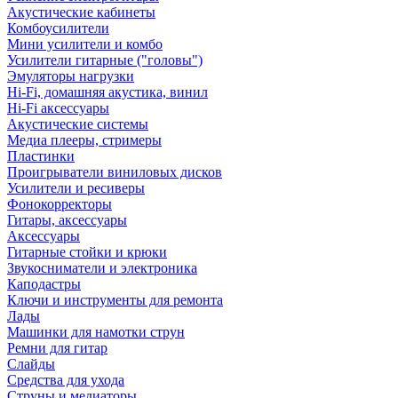
Акустические кабинеты
Комбоусилители
Мини усилители и комбо
Усилители гитарные ("головы")
Эмуляторы нагрузки
Hi-Fi, домашняя акустика, винил
Hi-Fi аксессуары
Акустические системы
Медиа плееры, стримеры
Пластинки
Проигрыватели виниловых дисков
Усилители и ресиверы
Фонокорректоры
Гитары, аксессуары
Аксессуары
Гитарные стойки и крюки
Звукосниматели и электроника
Каподастры
Ключи и инструменты для ремонта
Лады
Машинки для намотки струн
Ремни для гитар
Слайды
Средства для ухода
Струны и медиаторы