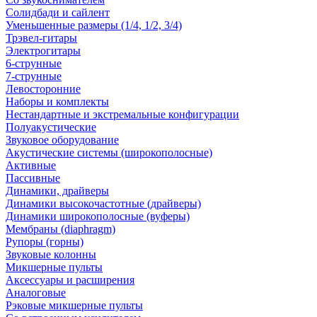
Солидбади и сайлент
Уменьшенные размеры (1/4, 1/2, 3/4)
Трэвел-гитары
Электрогитары
6-струнные
7-струнные
Левосторонние
Наборы и комплекты
Нестандартные и экстремальные конфигурации
Полуакустические
Звуковое оборудование
Акустические системы (широкополосные)
Активные
Пассивные
Динамики, драйверы
Динамики высокочастотные (драйверы)
Динамики широкополосные (вуферы)
Мембраны (diaphragm)
Рупоры (горны)
Звуковые колонны
Микшерные пульты
Аксессуары и расширения
Аналоговые
Рэковые микшерные пульты