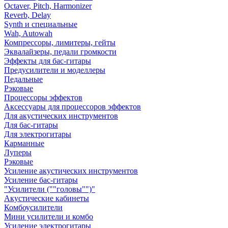
Octaver, Pitch, Harmonizer
Reverb, Delay
Synth и специальные
Wah, Autowah
Компрессоры, лимитеры, гейты
Эквалайзеры, педали громкости
Эффекты для бас-гитары
Предусилители и моделлеры
Педальные
Рэковые
Процессоры эффектов
Аксессуары для процессоров эффектов
Для акустических инструментов
Для бас-гитары
Для электрогитары
Карманные
Луперы
Рэковые
Усиление акустических инструментов
Усиление бас-гитары
"Усилители (""головы"")"
Акустические кабинеты
Комбоусилители
Мини усилители и комбо
Усиление электрогитары