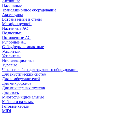
Активные
Пассивные
Трансляционное оборудование
Аксессуары
Встраиваемые в стены
Мегафон ручной
Настенные АС
Подвесные
Потолочные АС
Рупорные АС
Сабвуферы компактные
Усилители
Усилители
Инсталляционные
Туровые
Чехлы и кейсы для звукового оборудования
Для акустических систем
Для комбоусилителей
Для микрофонов
Для микшерных пультов
Для стоек
Многофункциональные
Кабели и разъемы
Готовые кабели
MIDI