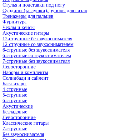
Стулья и подставки под ногу
Сурдины (заглушки), рупоры для гитар
Тренажеры для пальцев
Фурнитура
Чехлы и кейсы
Акустические гитары
12-струнные без звукоснимателя
12-струнные со звукоснимателем
6-струнные без звукоснимателя
6-струнные со звукоснимателем
7-струнные без звукоснимателя
Левосторонние
Наборы и комплекты
Солидбади и сайлент
Бас-гитары
4-струнные
5-струнные
6-струнные
Акустические
Безладовые
Левосторонние
Классические гитары
7-струнные
Без звукоснимателя
Со звукоснимателем