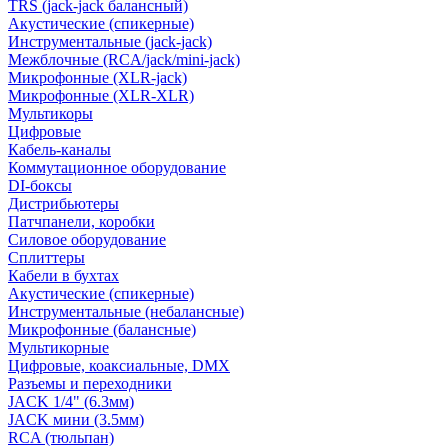
TRS (jack-jack балансный)
Акустические (спикерные)
Инструментальные (jack-jack)
Межблочные (RCA/jack/mini-jack)
Микрофонные (XLR-jack)
Микрофонные (XLR-XLR)
Мультикоры
Цифровые
Кабель-каналы
Коммутационное оборудование
DI-боксы
Дистрибьютеры
Патчпанели, коробки
Силовое оборудование
Сплиттеры
Кабели в бухтах
Акустические (спикерные)
Инструментальные (небалансные)
Микрофонные (балансные)
Мультикорные
Цифровые, коаксиальные, DMX
Разъемы и переходники
JACK 1/4" (6.3мм)
JACK мини (3.5мм)
RCA (тюльпан)