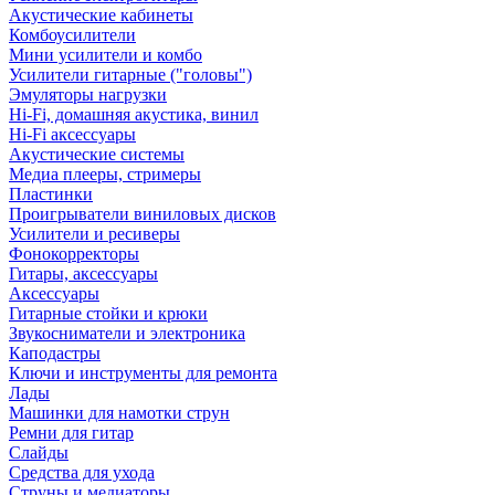
Акустические кабинеты
Комбоусилители
Мини усилители и комбо
Усилители гитарные ("головы")
Эмуляторы нагрузки
Hi-Fi, домашняя акустика, винил
Hi-Fi аксессуары
Акустические системы
Медиа плееры, стримеры
Пластинки
Проигрыватели виниловых дисков
Усилители и ресиверы
Фонокорректоры
Гитары, аксессуары
Аксессуары
Гитарные стойки и крюки
Звукосниматели и электроника
Каподастры
Ключи и инструменты для ремонта
Лады
Машинки для намотки струн
Ремни для гитар
Слайды
Средства для ухода
Струны и медиаторы