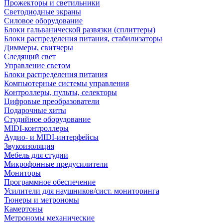
Прожекторы и светильники
Светодиодные экраны
Силовое оборудование
Блоки гальванической развязки (сплиттеры)
Блоки распределения питания, стабилизаторы
Диммеры, свитчеры
Следящий свет
Управление светом
Блоки распределения питания
Компьютерные системы управления
Контроллеры, пульты, селекторы
Цифровые преобразователи
Подарочные хиты
Студийное оборудование
MIDI-контроллеры
Аудио- и MIDI-интерфейсы
Звукоизоляция
Мебель для студии
Микрофонные предусилители
Мониторы
Программное обеспечение
Усилители для наушников/сист. мониторинга
Тюнеры и метрономы
Камертоны
Метрономы механические