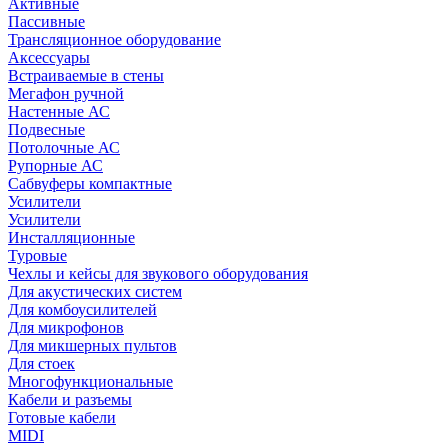
Активные
Пассивные
Трансляционное оборудование
Аксессуары
Встраиваемые в стены
Мегафон ручной
Настенные АС
Подвесные
Потолочные АС
Рупорные АС
Сабвуферы компактные
Усилители
Усилители
Инсталляционные
Туровые
Чехлы и кейсы для звукового оборудования
Для акустических систем
Для комбоусилителей
Для микрофонов
Для микшерных пультов
Для стоек
Многофункциональные
Кабели и разъемы
Готовые кабели
MIDI