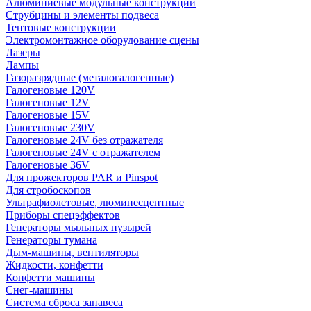
Алюминиевые модульные конструкции
Струбцины и элементы подвеса
Тентовые конструкции
Электромонтажное оборудование сцены
Лазеры
Лампы
Газоразрядные (металогалогенные)
Галогеновые 120V
Галогеновые 12V
Галогеновые 15V
Галогеновые 230V
Галогеновые 24V без отражателя
Галогеновые 24V с отражателем
Галогеновые 36V
Для прожекторов PAR и Pinspot
Для стробоскопов
Ультрафиолетовые, люминесцентные
Приборы спецэффектов
Генераторы мыльных пузырей
Генераторы тумана
Дым-машины, вентиляторы
Жидкости, конфетти
Конфетти машины
Снег-машины
Система сброса занавеса