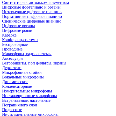
Синтезаторы с автоаккомпанементом
Цифровые фортепиано и органы
Интерьерные цифровые пианино
Портативные цифровые пианино
Сценические цифровые пианино
Цифровые органы
Цифровые рояли
Караоке
Конференц-системы
Беспроводные
Проводные
Микрофоны, радиосистемы
Аксессуары
Ветрозащиты, поп фильтры, экраны
Держатели
Микрофонные стойки
Вокальные микрофоны
Динамические
Конденсаторные
Измерительные микрофоны
Инсталляционные микрофоны
Встраиваемые, настольные
Пограничного слоя
Подвесные
Инструментальные микрофоны