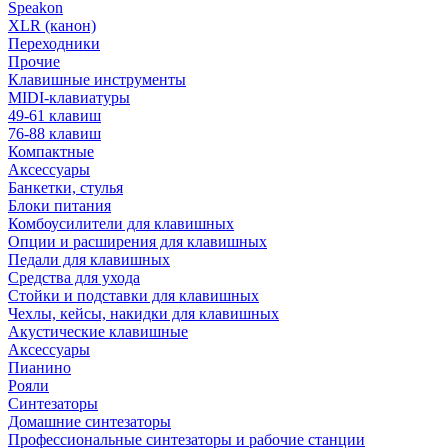
Speakon
XLR (канон)
Переходники
Прочие
Клавишные инструменты
MIDI-клавиатуры
49-61 клавиш
76-88 клавиш
Компактные
Аксессуары
Банкетки, стулья
Блоки питания
Комбоусилители для клавишных
Опции и расширения для клавишных
Педали для клавишных
Средства для ухода
Стойки и подставки для клавишных
Чехлы, кейсы, накидки для клавишных
Акустические клавишные
Аксессуары
Пианино
Рояли
Синтезаторы
Домашние синтезаторы
Профессиональные синтезаторы и рабочие станции