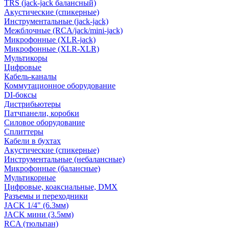
TRS (jack-jack балансный)
Акустические (спикерные)
Инструментальные (jack-jack)
Межблочные (RCA/jack/mini-jack)
Микрофонные (XLR-jack)
Микрофонные (XLR-XLR)
Мультикоры
Цифровые
Кабель-каналы
Коммутационное оборудование
DI-боксы
Дистрибьютеры
Патчпанели, коробки
Силовое оборудование
Сплиттеры
Кабели в бухтах
Акустические (спикерные)
Инструментальные (небалансные)
Микрофонные (балансные)
Мультикорные
Цифровые, коаксиальные, DMX
Разъемы и переходники
JACK 1/4" (6.3мм)
JACK мини (3.5мм)
RCA (тюльпан)