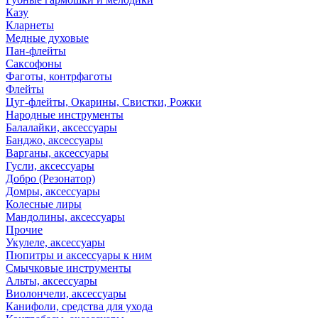
Казу
Кларнеты
Медные духовые
Пан-флейты
Саксофоны
Фаготы, контрфаготы
Флейты
Цуг-флейты, Окарины, Свистки, Рожки
Народные инструменты
Балалайки, аксессуары
Банджо, аксессуары
Варганы, аксессуары
Гусли, аксессуары
Добро (Резонатор)
Домры, аксессуары
Колесные лиры
Мандолины, аксессуары
Прочие
Укулеле, аксессуары
Пюпитры и аксессуары к ним
Смычковые инструменты
Альты, аксессуары
Виолончели, аксессуары
Канифоли, средства для ухода