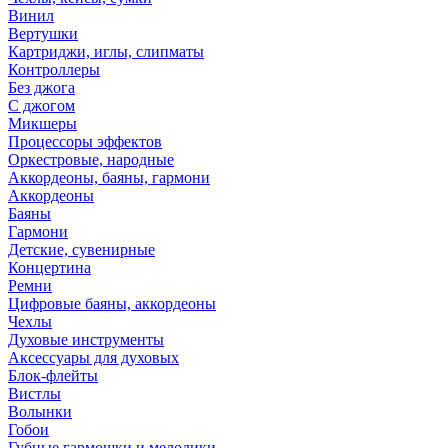
Винил
Вертушки
Картриджи, иглы, слипматы
Контроллеры
Без джога
С джогом
Микшеры
Процессоры эффектов
Оркестровые, народные
Аккордеоны, баяны, гармони
Аккордеоны
Баяны
Гармони
Детские, сувенирные
Концертина
Ремни
Цифровые баяны, аккордеоны
Чехлы
Духовые инструменты
Аксессуары для духовых
Блок-флейты
Вистлы
Волынки
Гобои
Губные гармошки и мелодики