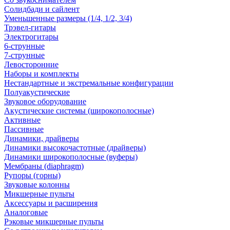
Солидбади и сайлент
Уменьшенные размеры (1/4, 1/2, 3/4)
Трэвел-гитары
Электрогитары
6-струнные
7-струнные
Левосторонние
Наборы и комплекты
Нестандартные и экстремальные конфигурации
Полуакустические
Звуковое оборудование
Акустические системы (широкополосные)
Активные
Пассивные
Динамики, драйверы
Динамики высокочастотные (драйверы)
Динамики широкополосные (вуферы)
Мембраны (diaphragm)
Рупоры (горны)
Звуковые колонны
Микшерные пульты
Аксессуары и расширения
Аналоговые
Рэковые микшерные пульты