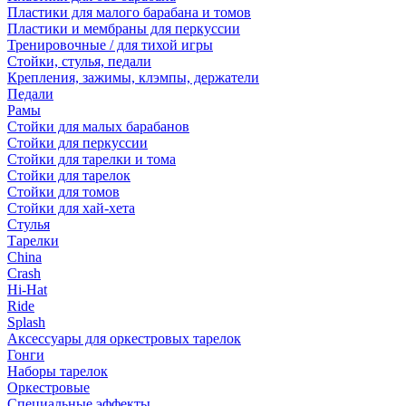
Пластики для малого барабана и томов
Пластики и мембраны для перкуссии
Тренировочные / для тихой игры
Стойки, стулья, педали
Крепления, зажимы, клэмпы, держатели
Педали
Рамы
Стойки для малых барабанов
Стойки для перкуссии
Стойки для тарелки и тома
Стойки для тарелок
Стойки для томов
Стойки для хай-хета
Стулья
Тарелки
China
Crash
Hi-Hat
Ride
Splash
Аксессуары для оркестровых тарелок
Гонги
Наборы тарелок
Оркестровые
Специальные эффекты