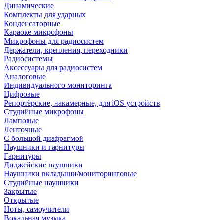
Динамические
Комплекты для ударных
Конденсаторные
Караоке микрофоны
Микрофоны для радиосистем
Держатели, крепления, переходники
Радиосистемы
Аксессуары для радиосистем
Аналоговые
Индивидуального мониторинга
Цифровые
Репортёрские, накамерные, для iOS устройств
Студийные микрофоны
Ламповые
Ленточные
С большой диафрагмой
Наушники и гарнитуры
Гарнитуры
Диджейские наушники
Наушники вкладыши/мониторинговые
Студийные наушники
Закрытые
Открытые
Ноты, самоучители
Вокальная музыка