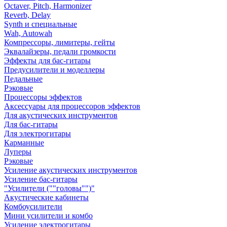
Octaver, Pitch, Harmonizer
Reverb, Delay
Synth и специальные
Wah, Autowah
Компрессоры, лимитеры, гейты
Эквалайзеры, педали громкости
Эффекты для бас-гитары
Предусилители и моделлеры
Педальные
Рэковые
Процессоры эффектов
Аксессуары для процессоров эффектов
Для акустических инструментов
Для бас-гитары
Для электрогитары
Карманные
Луперы
Рэковые
Усиление акустических инструментов
Усиление бас-гитары
"Усилители (""головы"")"
Акустические кабинеты
Комбоусилители
Мини усилители и комбо
Усиление электрогитары