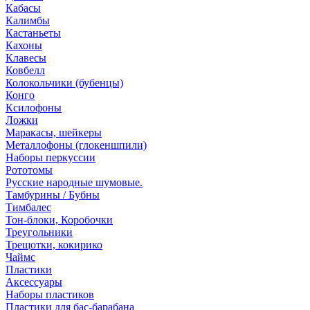
Кабасы
Калимбы
Кастаньеты
Кахоны
Клавесы
Ковбелл
Колокольчики (бубенцы)
Конго
Ксилофоны
Ложки
Маракасы, шейкеры
Металлофоны (глокеншпили)
Наборы перкуссии
Рототомы
Русские народные шумовые.
Тамбурины / Бубны
Тимбалес
Тон-блоки, Коробочки
Треугольники
Трещотки, кокирико
Чаймс
Пластики
Аксессуары
Наборы пластиков
Пластики для бас-барабана