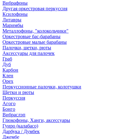
Вибрафоны
Другая оркестровая перкуссия
Ксилофоны
Литавры
Маримбы
Металлофоны, "колокольчики"
Оркестровые бас-барабаны
Оркестровые малые барабаны
Палочки, щетки, рюты
Аксессуары для палочек
Граб
Дуб
Карбон
Клен
Орех
Перкуссионные палочки, колотушки
Щетки и рюты
Перкуссия
Агого
Бонго
Вибраслэп
Глюкофоны, Ханги, аксессуары
Гуиро (калабасо)
Дарбука / Думбек
Джембе