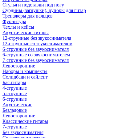
Стулья и подставки под ногу
Сурдины (заглушки), рупоры для гитар
Тренажеры для пальцев
Фурнитура
Чехлы и кейсы
Акустические гитары
12-струнные без звукоснимателя
12-струнные со звукоснимателем
6-струнные без звукоснимателя
6-струнные со звукоснимателем
7-струнные без звукоснимателя
Левосторонние
Наборы и комплекты
Солидбади и сайлент
Бас-гитары
4-струнные
5-струнные
6-струнные
Акустические
Безладовые
Левосторонние
Классические гитары
7-струнные
Без звукоснимателя
Со звукоснимателем