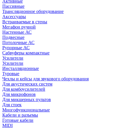
Активные
Пассивные
Трансляционное оборудование
Аксессуары
Встраиваемые в стены
Мегафон ручной
Настенные АС
Подвесные
Потолочные АС
Рупорные АС
Сабвуферы компактные
Усилители
Усилители
Инсталляционные
Туровые
Чехлы и кейсы для звукового оборудования
Для акустических систем
Для комбоусилителей
Для микрофонов
Для микшерных пультов
Для стоек
Многофункциональные
Кабели и разъемы
Готовые кабели
MIDI