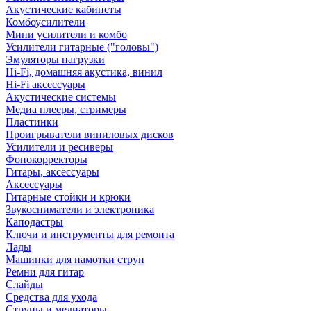
Акустические кабинеты
Комбоусилители
Мини усилители и комбо
Усилители гитарные ("головы")
Эмуляторы нагрузки
Hi-Fi, домашняя акустика, винил
Hi-Fi аксессуары
Акустические системы
Медиа плееры, стримеры
Пластинки
Проигрыватели виниловых дисков
Усилители и ресиверы
Фонокорректоры
Гитары, аксессуары
Аксессуары
Гитарные стойки и крюки
Звукосниматели и электроника
Каподастры
Ключи и инструменты для ремонта
Лады
Машинки для намотки струн
Ремни для гитар
Слайды
Средства для ухода
Струны и медиаторы