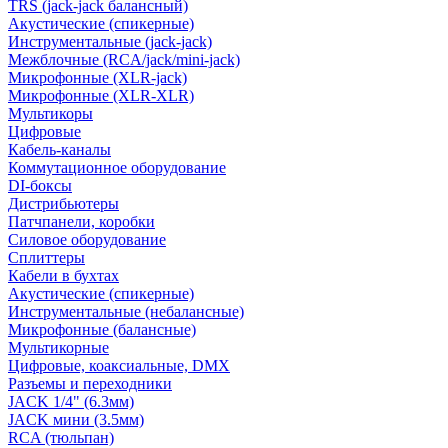
TRS (jack-jack балансный)
Акустические (спикерные)
Инструментальные (jack-jack)
Межблочные (RCA/jack/mini-jack)
Микрофонные (XLR-jack)
Микрофонные (XLR-XLR)
Мультикоры
Цифровые
Кабель-каналы
Коммутационное оборудование
DI-боксы
Дистрибьютеры
Патчпанели, коробки
Силовое оборудование
Сплиттеры
Кабели в бухтах
Акустические (спикерные)
Инструментальные (небалансные)
Микрофонные (балансные)
Мультикорные
Цифровые, коаксиальные, DMX
Разъемы и переходники
JACK 1/4" (6.3мм)
JACK мини (3.5мм)
RCA (тюльпан)