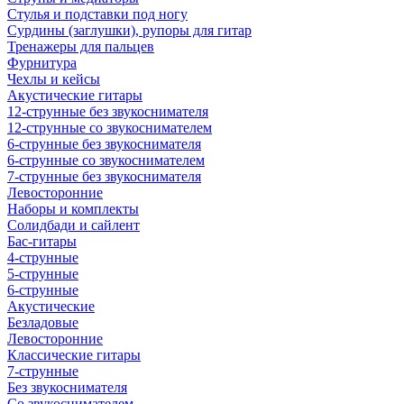
Стулья и подставки под ногу
Сурдины (заглушки), рупоры для гитар
Тренажеры для пальцев
Фурнитура
Чехлы и кейсы
Акустические гитары
12-струнные без звукоснимателя
12-струнные со звукоснимателем
6-струнные без звукоснимателя
6-струнные со звукоснимателем
7-струнные без звукоснимателя
Левосторонние
Наборы и комплекты
Солидбади и сайлент
Бас-гитары
4-струнные
5-струнные
6-струнные
Акустические
Безладовые
Левосторонние
Классические гитары
7-струнные
Без звукоснимателя
Со звукоснимателем