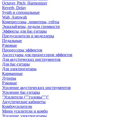
Octaver, Pitch, Harmonizer
Reverb, Delay
Synth и специальные
Wah, Autowah
Компрессоры, лимитеры, гейты
Эквалайзеры, педали громкости
Эффекты для бас-гитары
Предусилители и моделлеры
Педальные
Рэковые
Процессоры эффектов
Аксессуары для процессоров эффектов
Для акустических инструментов
Для бас-гитары
Для электрогитары
Карманные
Луперы
Рэковые
Усиление акустических инструментов
Усиление бас-гитары
"Усилители (""головы"")"
Акустические кабинеты
Комбоусилители
Мини усилители и комбо
Усиление электрогитары