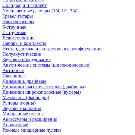
Солидбади и сайлент
Уменьшенные размеры (1/4, 1/2, 3/4)
Трэвел-гитары
Электрогитары
6-струнные
7-струнные
Левосторонние
Наборы и комплекты
Нестандартные и экстремальные конфигурации
Полуакустические
Звуковое оборудование
Акустические системы (широкополосные)
Активные
Пассивные
Динамики, драйверы
Динамики высокочастотные (драйверы)
Динамики широкополосные (вуферы)
Мембраны (diaphragm)
Рупоры (горны)
Звуковые колонны
Микшерные пульты
Аксессуары и расширения
Аналоговые
Рэковые микшерные пульты