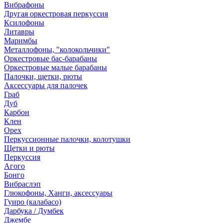
Вибрафоны
Другая оркестровая перкуссия
Ксилофоны
Литавры
Маримбы
Металлофоны, "колокольчики"
Оркестровые бас-барабаны
Оркестровые малые барабаны
Палочки, щетки, рюты
Аксессуары для палочек
Граб
Дуб
Карбон
Клен
Орех
Перкуссионные палочки, колотушки
Щетки и рюты
Перкуссия
Агого
Бонго
Вибраслэп
Глюкофоны, Ханги, аксессуары
Гуиро (калабасо)
Дарбука / Думбек
Джембе