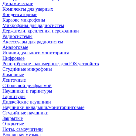
Динамические
Комплекты для ударных
Конденсаторные
Караоке микрофоны
Микрофоны для радиосистем
Держатели, крепления, переходники
Радиосистемы
Аксессуары для радиосистем
Аналоговые
Индивидуального мониторинга
Цифровые
Репортёрские, накамерные, для iOS устройств
Студийные микрофоны
Ламповые
Ленточные
С большой диафрагмой
Наушники и гарнитуры
Гарнитуры
Диджейские наушники
Наушники вкладыши/мониторинговые
Студийные наушники
Закрытые
Открытые
Ноты, самоучители
Вокальная музыка