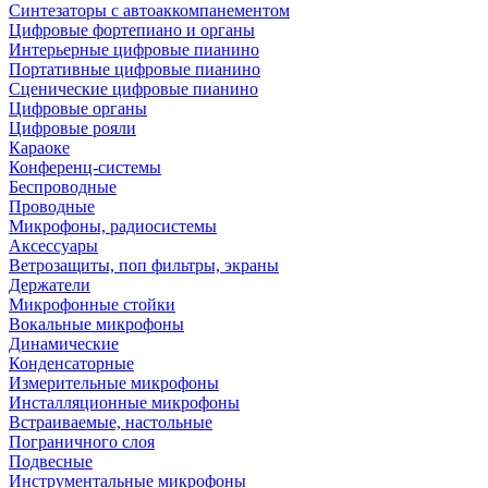
Синтезаторы с автоаккомпанементом
Цифровые фортепиано и органы
Интерьерные цифровые пианино
Портативные цифровые пианино
Сценические цифровые пианино
Цифровые органы
Цифровые рояли
Караоке
Конференц-системы
Беспроводные
Проводные
Микрофоны, радиосистемы
Аксессуары
Ветрозащиты, поп фильтры, экраны
Держатели
Микрофонные стойки
Вокальные микрофоны
Динамические
Конденсаторные
Измерительные микрофоны
Инсталляционные микрофоны
Встраиваемые, настольные
Пограничного слоя
Подвесные
Инструментальные микрофоны