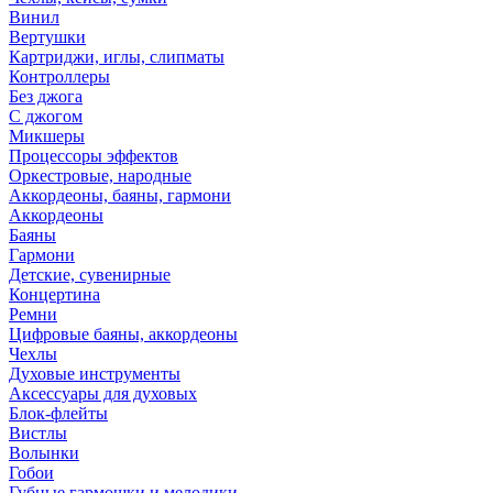
Винил
Вертушки
Картриджи, иглы, слипматы
Контроллеры
Без джога
С джогом
Микшеры
Процессоры эффектов
Оркестровые, народные
Аккордеоны, баяны, гармони
Аккордеоны
Баяны
Гармони
Детские, сувенирные
Концертина
Ремни
Цифровые баяны, аккордеоны
Чехлы
Духовые инструменты
Аксессуары для духовых
Блок-флейты
Вистлы
Волынки
Гобои
Губные гармошки и мелодики