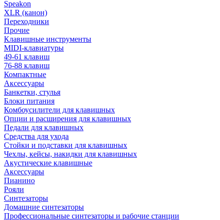
Speakon
XLR (канон)
Переходники
Прочие
Клавишные инструменты
MIDI-клавиатуры
49-61 клавиш
76-88 клавиш
Компактные
Аксессуары
Банкетки, стулья
Блоки питания
Комбоусилители для клавишных
Опции и расширения для клавишных
Педали для клавишных
Средства для ухода
Стойки и подставки для клавишных
Чехлы, кейсы, накидки для клавишных
Акустические клавишные
Аксессуары
Пианино
Рояли
Синтезаторы
Домашние синтезаторы
Профессиональные синтезаторы и рабочие станции