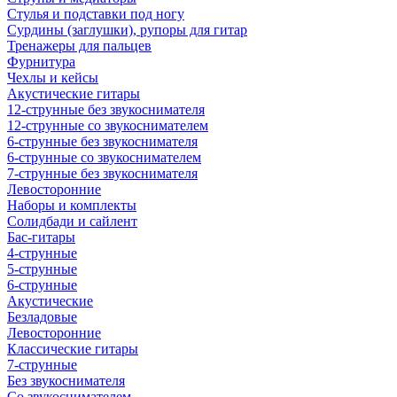
Стулья и подставки под ногу
Сурдины (заглушки), рупоры для гитар
Тренажеры для пальцев
Фурнитура
Чехлы и кейсы
Акустические гитары
12-струнные без звукоснимателя
12-струнные со звукоснимателем
6-струнные без звукоснимателя
6-струнные со звукоснимателем
7-струнные без звукоснимателя
Левосторонние
Наборы и комплекты
Солидбади и сайлент
Бас-гитары
4-струнные
5-струнные
6-струнные
Акустические
Безладовые
Левосторонние
Классические гитары
7-струнные
Без звукоснимателя
Со звукоснимателем