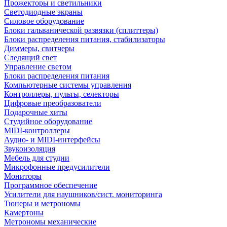
Прожекторы и светильники
Светодиодные экраны
Силовое оборудование
Блоки гальванической развязки (сплиттеры)
Блоки распределения питания, стабилизаторы
Диммеры, свитчеры
Следящий свет
Управление светом
Блоки распределения питания
Компьютерные системы управления
Контроллеры, пульты, селекторы
Цифровые преобразователи
Подарочные хиты
Студийное оборудование
MIDI-контроллеры
Аудио- и MIDI-интерфейсы
Звукоизоляция
Мебель для студии
Микрофонные предусилители
Мониторы
Программное обеспечение
Усилители для наушников/сист. мониторинга
Тюнеры и метрономы
Камертоны
Метрономы механические