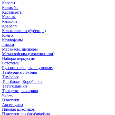
Кабасы
Калимбы
Кастаньеты
Кахоны
Клавесы
Ковбелл
Колокольчики (бубенцы)
Конго
Ксилофоны
Ложки
Маракасы, шейкеры
Металлофоны (глокеншпили)
Наборы перкуссии
Рототомы
Русские народные шумовые.
Тамбурины / Бубны
Тимбалес
Тон-блоки, Коробочки
Треугольники
Трещотки, кокирико
Чаймс
Пластики
Аксессуары
Наборы пластиков
Пластики для бас-барабана