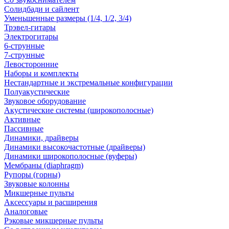
Солидбади и сайлент
Уменьшенные размеры (1/4, 1/2, 3/4)
Трэвел-гитары
Электрогитары
6-струнные
7-струнные
Левосторонние
Наборы и комплекты
Нестандартные и экстремальные конфигурации
Полуакустические
Звуковое оборудование
Акустические системы (широкополосные)
Активные
Пассивные
Динамики, драйверы
Динамики высокочастотные (драйверы)
Динамики широкополосные (вуферы)
Мембраны (diaphragm)
Рупоры (горны)
Звуковые колонны
Микшерные пульты
Аксессуары и расширения
Аналоговые
Рэковые микшерные пульты