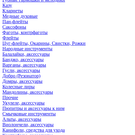
Казу
Кларнеты
Медные духовые
Пан-флейты
Саксофоны
Фаготы, контрфаготы
Флейты
Цуг-флейты, Окарины, Свистки, Рожки
Народные инструменты
Балалайки, аксессуары
Банджо, аксессуары
Варганы, аксессуары
Гусли, аксессуары
Добро (Резонатор)
Домры, аксессуары
Колесные лиры
Мандолины, аксессуары
Прочие
Укулеле, аксессуары
Пюпитры и аксессуары к ним
Смычковые инструменты
Альты, аксессуары
Виолончели, аксессуары
Канифоли, средства для ухода