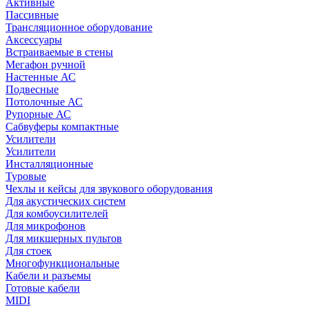
Активные
Пассивные
Трансляционное оборудование
Аксессуары
Встраиваемые в стены
Мегафон ручной
Настенные АС
Подвесные
Потолочные АС
Рупорные АС
Сабвуферы компактные
Усилители
Усилители
Инсталляционные
Туровые
Чехлы и кейсы для звукового оборудования
Для акустических систем
Для комбоусилителей
Для микрофонов
Для микшерных пультов
Для стоек
Многофункциональные
Кабели и разъемы
Готовые кабели
MIDI