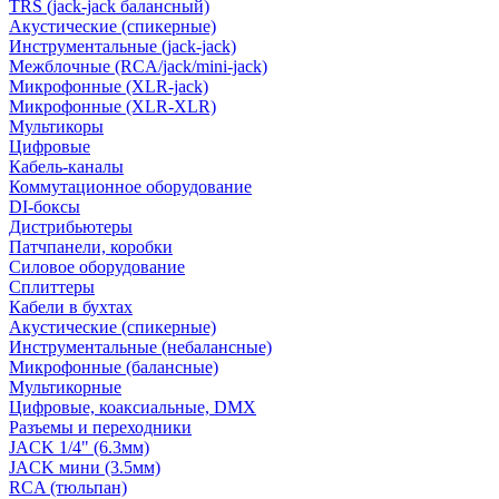
TRS (jack-jack балансный)
Акустические (спикерные)
Инструментальные (jack-jack)
Межблочные (RCA/jack/mini-jack)
Микрофонные (XLR-jack)
Микрофонные (XLR-XLR)
Мультикоры
Цифровые
Кабель-каналы
Коммутационное оборудование
DI-боксы
Дистрибьютеры
Патчпанели, коробки
Силовое оборудование
Сплиттеры
Кабели в бухтах
Акустические (спикерные)
Инструментальные (небалансные)
Микрофонные (балансные)
Мультикорные
Цифровые, коаксиальные, DMX
Разъемы и переходники
JACK 1/4" (6.3мм)
JACK мини (3.5мм)
RCA (тюльпан)