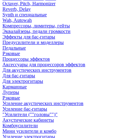
Octaver, Pitch, Harmonizer
Reverb, Delay
Synth и специальные
Wah, Autowah
Компрессоры, лимитеры, гейты
Эквалайзеры, педали громкости
Эффекты для бас-гитары
Предусилители и моделлеры
Педальные
Рэковые
Процессоры эффектов
Аксессуары для процессоров эффектов
Для акустических инструментов
Для бас-гитары
Для электрогитары
Карманные
Луперы
Рэковые
Усиление акустических инструментов
Усиление бас-гитары
"Усилители (""головы"")"
Акустические кабинеты
Комбоусилители
Мини усилители и комбо
Усиление электрогитары