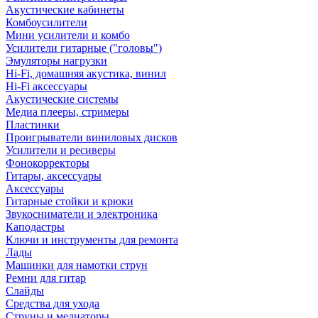
Акустические кабинеты
Комбоусилители
Мини усилители и комбо
Усилители гитарные ("головы")
Эмуляторы нагрузки
Hi-Fi, домашняя акустика, винил
Hi-Fi аксессуары
Акустические системы
Медиа плееры, стримеры
Пластинки
Проигрыватели виниловых дисков
Усилители и ресиверы
Фонокорректоры
Гитары, аксессуары
Аксессуары
Гитарные стойки и крюки
Звукосниматели и электроника
Каподастры
Ключи и инструменты для ремонта
Лады
Машинки для намотки струн
Ремни для гитар
Слайды
Средства для ухода
Струны и медиаторы