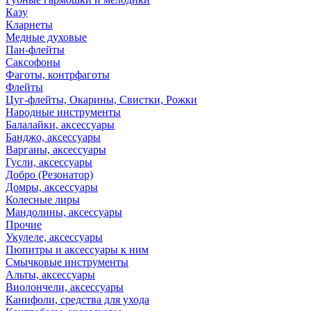
Казу
Кларнеты
Медные духовые
Пан-флейты
Саксофоны
Фаготы, контрфаготы
Флейты
Цуг-флейты, Окарины, Свистки, Рожки
Народные инструменты
Балалайки, аксессуары
Банджо, аксессуары
Варганы, аксессуары
Гусли, аксессуары
Добро (Резонатор)
Домры, аксессуары
Колесные лиры
Мандолины, аксессуары
Прочие
Укулеле, аксессуары
Пюпитры и аксессуары к ним
Смычковые инструменты
Альты, аксессуары
Виолончели, аксессуары
Канифоли, средства для ухода