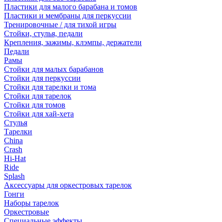
Пластики для малого барабана и томов
Пластики и мембраны для перкуссии
Тренировочные / для тихой игры
Стойки, стулья, педали
Крепления, зажимы, клэмпы, держатели
Педали
Рамы
Стойки для малых барабанов
Стойки для перкуссии
Стойки для тарелки и тома
Стойки для тарелок
Стойки для томов
Стойки для хай-хета
Стулья
Тарелки
China
Crash
Hi-Hat
Ride
Splash
Аксессуары для оркестровых тарелок
Гонги
Наборы тарелок
Оркестровые
Специальные эффекты