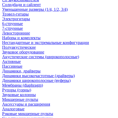
Солидбади и сайлент
Уменьшенные размеры (1/4, 1/2, 3/4)
Трэвел-гитары
Электрогитары
6-струнные
7-струнные
Левосторонние
Наборы и комплекты
Нестандартные и экстремальные конфигурации
Полуакустические
Звуковое оборудование
Акустические системы (широкополосные)
Активные
Пассивные
Динамики, драйверы
Динамики высокочастотные (драйверы)
Динамики широкополосные (вуферы)
Мембраны (diaphragm)
Рупоры (горны)
Звуковые колонны
Микшерные пульты
Аксессуары и расширения
Аналоговые
Рэковые микшерные пульты