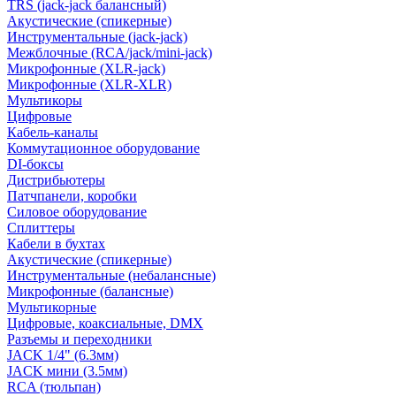
TRS (jack-jack балансный)
Акустические (спикерные)
Инструментальные (jack-jack)
Межблочные (RCA/jack/mini-jack)
Микрофонные (XLR-jack)
Микрофонные (XLR-XLR)
Мультикоры
Цифровые
Кабель-каналы
Коммутационное оборудование
DI-боксы
Дистрибьютеры
Патчпанели, коробки
Силовое оборудование
Сплиттеры
Кабели в бухтах
Акустические (спикерные)
Инструментальные (небалансные)
Микрофонные (балансные)
Мультикорные
Цифровые, коаксиальные, DMX
Разъемы и переходники
JACK 1/4" (6.3мм)
JACK мини (3.5мм)
RCA (тюльпан)