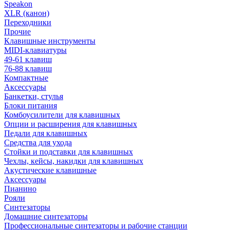
Speakon
XLR (канон)
Переходники
Прочие
Клавишные инструменты
MIDI-клавиатуры
49-61 клавиш
76-88 клавиш
Компактные
Аксессуары
Банкетки, стулья
Блоки питания
Комбоусилители для клавишных
Опции и расширения для клавишных
Педали для клавишных
Средства для ухода
Стойки и подставки для клавишных
Чехлы, кейсы, накидки для клавишных
Акустические клавишные
Аксессуары
Пианино
Рояли
Синтезаторы
Домашние синтезаторы
Профессиональные синтезаторы и рабочие станции