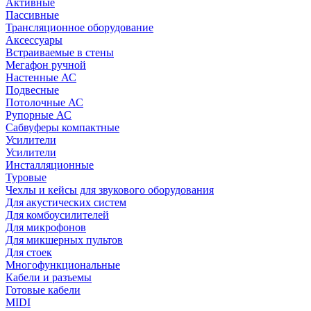
Активные
Пассивные
Трансляционное оборудование
Аксессуары
Встраиваемые в стены
Мегафон ручной
Настенные АС
Подвесные
Потолочные АС
Рупорные АС
Сабвуферы компактные
Усилители
Усилители
Инсталляционные
Туровые
Чехлы и кейсы для звукового оборудования
Для акустических систем
Для комбоусилителей
Для микрофонов
Для микшерных пультов
Для стоек
Многофункциональные
Кабели и разъемы
Готовые кабели
MIDI