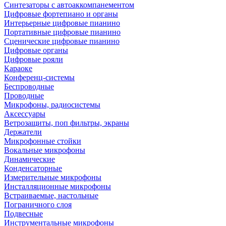
Синтезаторы с автоаккомпанементом
Цифровые фортепиано и органы
Интерьерные цифровые пианино
Портативные цифровые пианино
Сценические цифровые пианино
Цифровые органы
Цифровые рояли
Караоке
Конференц-системы
Беспроводные
Проводные
Микрофоны, радиосистемы
Аксессуары
Ветрозащиты, поп фильтры, экраны
Держатели
Микрофонные стойки
Вокальные микрофоны
Динамические
Конденсаторные
Измерительные микрофоны
Инсталляционные микрофоны
Встраиваемые, настольные
Пограничного слоя
Подвесные
Инструментальные микрофоны