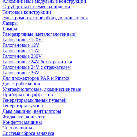
Алюминиевые модульные конструкции
Струбцины и элементы подвеса
Тентовые конструкции
Электромонтажное оборудование сцены
Лазеры
Лампы
Газоразрядные (металогалогенные)
Галогеновые 120V
Галогеновые 12V
Галогеновые 15V
Галогеновые 230V
Галогеновые 24V без отражателя
Галогеновые 24V с отражателем
Галогеновые 36V
Для прожекторов PAR и Pinspot
Для стробоскопов
Ультрафиолетовые, люминесцентные
Приборы спецэффектов
Генераторы мыльных пузырей
Генераторы тумана
Дым-машины, вентиляторы
Жидкости, конфетти
Конфетти машины
Снег-машины
Система сброса занавеса