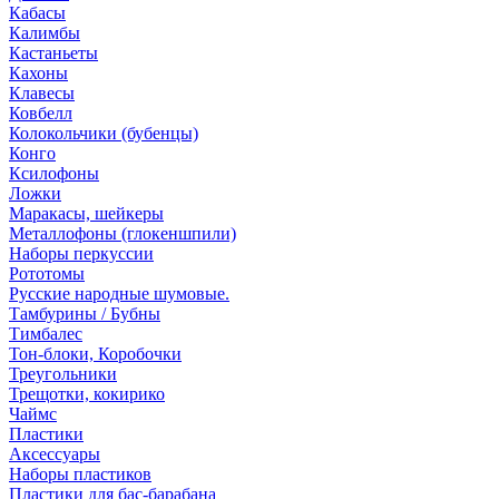
Кабасы
Калимбы
Кастаньеты
Кахоны
Клавесы
Ковбелл
Колокольчики (бубенцы)
Конго
Ксилофоны
Ложки
Маракасы, шейкеры
Металлофоны (глокеншпили)
Наборы перкуссии
Рототомы
Русские народные шумовые.
Тамбурины / Бубны
Тимбалес
Тон-блоки, Коробочки
Треугольники
Трещотки, кокирико
Чаймс
Пластики
Аксессуары
Наборы пластиков
Пластики для бас-барабана