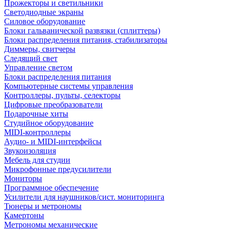
Прожекторы и светильники
Светодиодные экраны
Силовое оборудование
Блоки гальванической развязки (сплиттеры)
Блоки распределения питания, стабилизаторы
Диммеры, свитчеры
Следящий свет
Управление светом
Блоки распределения питания
Компьютерные системы управления
Контроллеры, пульты, селекторы
Цифровые преобразователи
Подарочные хиты
Студийное оборудование
MIDI-контроллеры
Аудио- и MIDI-интерфейсы
Звукоизоляция
Мебель для студии
Микрофонные предусилители
Мониторы
Программное обеспечение
Усилители для наушников/сист. мониторинга
Тюнеры и метрономы
Камертоны
Метрономы механические