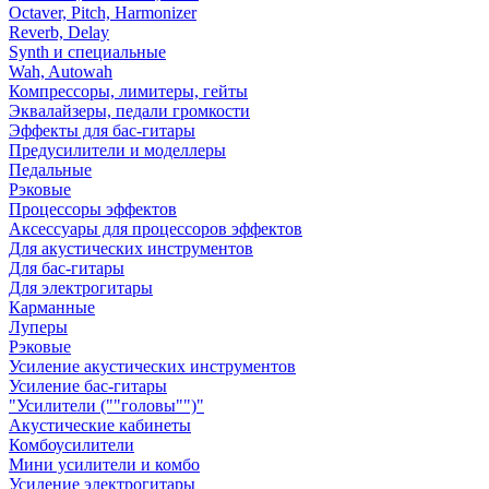
Octaver, Pitch, Harmonizer
Reverb, Delay
Synth и специальные
Wah, Autowah
Компрессоры, лимитеры, гейты
Эквалайзеры, педали громкости
Эффекты для бас-гитары
Предусилители и моделлеры
Педальные
Рэковые
Процессоры эффектов
Аксессуары для процессоров эффектов
Для акустических инструментов
Для бас-гитары
Для электрогитары
Карманные
Луперы
Рэковые
Усиление акустических инструментов
Усиление бас-гитары
"Усилители (""головы"")"
Акустические кабинеты
Комбоусилители
Мини усилители и комбо
Усиление электрогитары