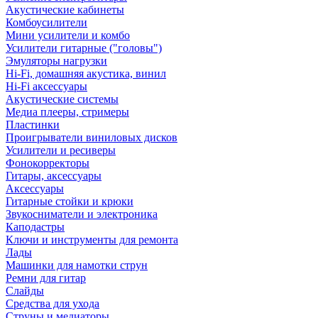
Акустические кабинеты
Комбоусилители
Мини усилители и комбо
Усилители гитарные ("головы")
Эмуляторы нагрузки
Hi-Fi, домашняя акустика, винил
Hi-Fi аксессуары
Акустические системы
Медиа плееры, стримеры
Пластинки
Проигрыватели виниловых дисков
Усилители и ресиверы
Фонокорректоры
Гитары, аксессуары
Аксессуары
Гитарные стойки и крюки
Звукосниматели и электроника
Каподастры
Ключи и инструменты для ремонта
Лады
Машинки для намотки струн
Ремни для гитар
Слайды
Средства для ухода
Струны и медиаторы