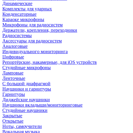
Динамические
Комплекты для ударных
Конденсаторные
Караоке микрофоны
Микрофоны для радиосистем
Держатели, крепления, переходники
Радиосистемы
Аксессуары для радиосистем
Аналоговые
Индивидуального мониторинга
Цифровые
Репортёрские, накамерные, для iOS устройств
Студийные микрофоны
Ламповые
Ленточные
С большой диафрагмой
Наушники и гарнитуры
Гарнитуры
Диджейские наушники
Наушники вкладыши/мониторинговые
Студийные наушники
Закрытые
Открытые
Ноты, самоучители
Вокальная музыка