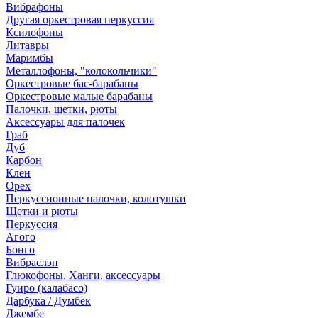
Вибрафоны
Другая оркестровая перкуссия
Ксилофоны
Литавры
Маримбы
Металлофоны, "колокольчики"
Оркестровые бас-барабаны
Оркестровые малые барабаны
Палочки, щетки, рюты
Аксессуары для палочек
Граб
Дуб
Карбон
Клен
Орех
Перкуссионные палочки, колотушки
Щетки и рюты
Перкуссия
Агого
Бонго
Вибраслэп
Глюкофоны, Ханги, аксессуары
Гуиро (калабасо)
Дарбука / Думбек
Джембе