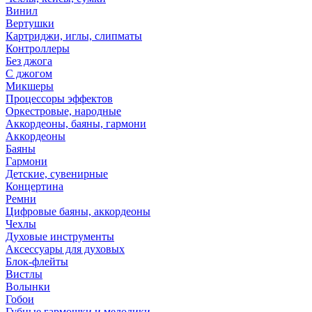
Винил
Вертушки
Картриджи, иглы, слипматы
Контроллеры
Без джога
С джогом
Микшеры
Процессоры эффектов
Оркестровые, народные
Аккордеоны, баяны, гармони
Аккордеоны
Баяны
Гармони
Детские, сувенирные
Концертина
Ремни
Цифровые баяны, аккордеоны
Чехлы
Духовые инструменты
Аксессуары для духовых
Блок-флейты
Вистлы
Волынки
Гобои
Губные гармошки и мелодики