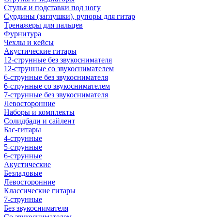
Стулья и подставки под ногу
Сурдины (заглушки), рупоры для гитар
Тренажеры для пальцев
Фурнитура
Чехлы и кейсы
Акустические гитары
12-струнные без звукоснимателя
12-струнные со звукоснимателем
6-струнные без звукоснимателя
6-струнные со звукоснимателем
7-струнные без звукоснимателя
Левосторонние
Наборы и комплекты
Солидбади и сайлент
Бас-гитары
4-струнные
5-струнные
6-струнные
Акустические
Безладовые
Левосторонние
Классические гитары
7-струнные
Без звукоснимателя
Со звукоснимателем