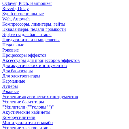
Octaver, Pitch, Harmonizer
Reverb, Delay
Synth и специальные
Wah, Autowah
Компрессоры, лимитеры, гейты
Эквалайзеры, педали громкости
Эффекты для бас-гитары
Предусилители и моделлеры
Педальные
Рэковые
Процессоры эффектов
Аксессуары для процессоров эффектов
Для акустических инструментов
Для бас-гитары
Для электрогитары
Карманные
Луперы
Рэковые
Усиление акустических инструментов
Усиление бас-гитары
"Усилители (""головы"")"
Акустические кабинеты
Комбоусилители
Мини усилители и комбо
Усиление электрогитары