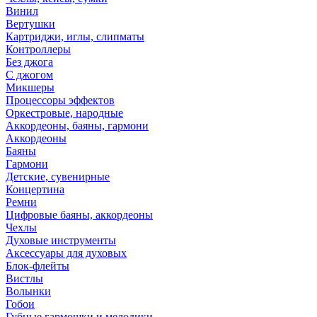
Винил
Вертушки
Картриджи, иглы, слипматы
Контроллеры
Без джога
С джогом
Микшеры
Процессоры эффектов
Оркестровые, народные
Аккордеоны, баяны, гармони
Аккордеоны
Баяны
Гармони
Детские, сувенирные
Концертина
Ремни
Цифровые баяны, аккордеоны
Чехлы
Духовые инструменты
Аксессуары для духовых
Блок-флейты
Вистлы
Волынки
Гобои
Губные гармошки и мелодики