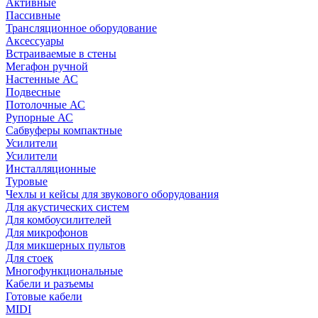
Активные
Пассивные
Трансляционное оборудование
Аксессуары
Встраиваемые в стены
Мегафон ручной
Настенные АС
Подвесные
Потолочные АС
Рупорные АС
Сабвуферы компактные
Усилители
Усилители
Инсталляционные
Туровые
Чехлы и кейсы для звукового оборудования
Для акустических систем
Для комбоусилителей
Для микрофонов
Для микшерных пультов
Для стоек
Многофункциональные
Кабели и разъемы
Готовые кабели
MIDI