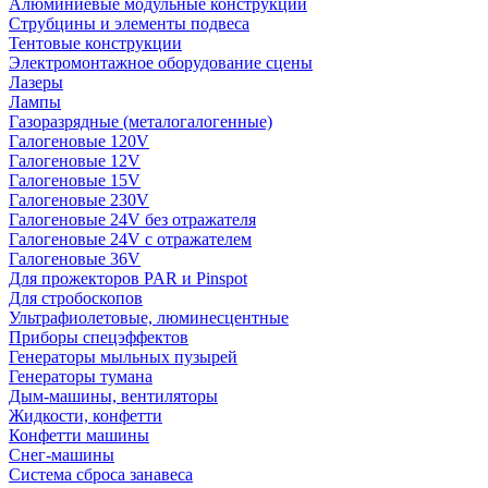
Алюминиевые модульные конструкции
Струбцины и элементы подвеса
Тентовые конструкции
Электромонтажное оборудование сцены
Лазеры
Лампы
Газоразрядные (металогалогенные)
Галогеновые 120V
Галогеновые 12V
Галогеновые 15V
Галогеновые 230V
Галогеновые 24V без отражателя
Галогеновые 24V с отражателем
Галогеновые 36V
Для прожекторов PAR и Pinspot
Для стробоскопов
Ультрафиолетовые, люминесцентные
Приборы спецэффектов
Генераторы мыльных пузырей
Генераторы тумана
Дым-машины, вентиляторы
Жидкости, конфетти
Конфетти машины
Снег-машины
Система сброса занавеса