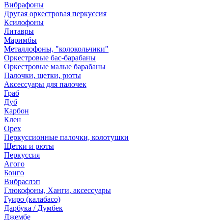
Вибрафоны
Другая оркестровая перкуссия
Ксилофоны
Литавры
Маримбы
Металлофоны, "колокольчики"
Оркестровые бас-барабаны
Оркестровые малые барабаны
Палочки, щетки, рюты
Аксессуары для палочек
Граб
Дуб
Карбон
Клен
Орех
Перкуссионные палочки, колотушки
Щетки и рюты
Перкуссия
Агого
Бонго
Вибраслэп
Глюкофоны, Ханги, аксессуары
Гуиро (калабасо)
Дарбука / Думбек
Джембе