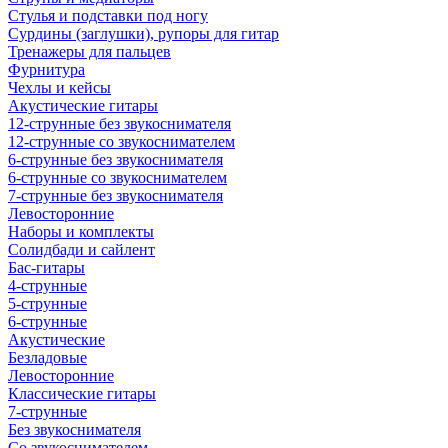
Стулья и подставки под ногу
Сурдины (заглушки), рупоры для гитар
Тренажеры для пальцев
Фурнитура
Чехлы и кейсы
Акустические гитары
12-струнные без звукоснимателя
12-струнные со звукоснимателем
6-струнные без звукоснимателя
6-струнные со звукоснимателем
7-струнные без звукоснимателя
Левосторонние
Наборы и комплекты
Солидбади и сайлент
Бас-гитары
4-струнные
5-струнные
6-струнные
Акустические
Безладовые
Левосторонние
Классические гитары
7-струнные
Без звукоснимателя
Со звукоснимателем