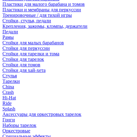
Пластики для малого барабана и томов
Пластики и мембраны для перкуссии
Тренировочные / для тихой игры
Стойки, стулья, педали
Крепления, зажимы, клэмпы, держатели
Педали
Рамы
Стойки для малых барабанов
Стойки для перкуссии
Стойки для тарелки и тома
Стойки для тарелок
Стойки для томов
Стойки для хай-хета
Стулья
Тарелки
China
Crash
Hi-Hat
Ride
Splash
Аксессуары для оркестровых тарелок
Гонги
Наборы тарелок
Оркестровые
Специальные эффекты