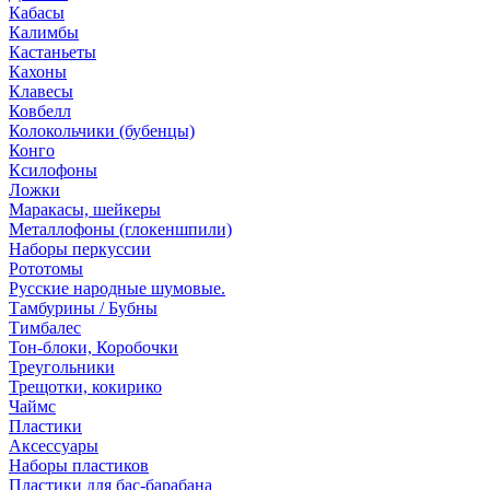
Кабасы
Калимбы
Кастаньеты
Кахоны
Клавесы
Ковбелл
Колокольчики (бубенцы)
Конго
Ксилофоны
Ложки
Маракасы, шейкеры
Металлофоны (глокеншпили)
Наборы перкуссии
Рототомы
Русские народные шумовые.
Тамбурины / Бубны
Тимбалес
Тон-блоки, Коробочки
Треугольники
Трещотки, кокирико
Чаймс
Пластики
Аксессуары
Наборы пластиков
Пластики для бас-барабана