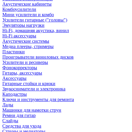
Акустические кабинеты
Комбоусилители
Мини усилители и комбо
Усилители гитарные ("головы")
Эмуляторы нагрузки
Hi-Fi, домашняя акустика, винил
Hi-Fi аксессуары
Акустические системы
Медиа плееры, стримеры
Пластинки
Проигрыватели виниловых дисков
Усилители и ресиверы
Фонокорректоры
Гитары, аксессуары
Аксессуары
Гитарные стойки и крюки
Звукосниматели и электроника
Каподастры
Ключи и инструменты для ремонта
Лады
Машинки для намотки струн
Ремни для гитар
Слайды
Средства для ухода
Струны и медиаторы