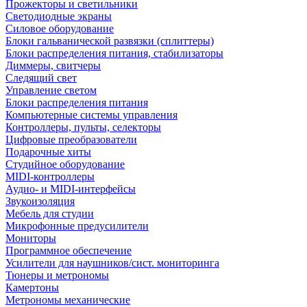
Прожекторы и светильники
Светодиодные экраны
Силовое оборудование
Блоки гальванической развязки (сплиттеры)
Блоки распределения питания, стабилизаторы
Диммеры, свитчеры
Следящий свет
Управление светом
Блоки распределения питания
Компьютерные системы управления
Контроллеры, пульты, селекторы
Цифровые преобразователи
Подарочные хиты
Студийное оборудование
MIDI-контроллеры
Аудио- и MIDI-интерфейсы
Звукоизоляция
Мебель для студии
Микрофонные предусилители
Мониторы
Программное обеспечение
Усилители для наушников/сист. мониторинга
Тюнеры и метрономы
Камертоны
Метрономы механические