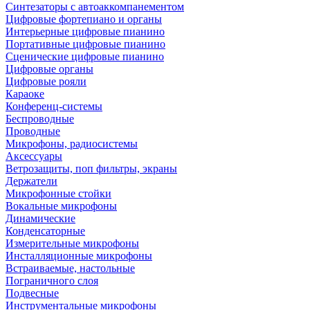
Синтезаторы с автоаккомпанементом
Цифровые фортепиано и органы
Интерьерные цифровые пианино
Портативные цифровые пианино
Сценические цифровые пианино
Цифровые органы
Цифровые рояли
Караоке
Конференц-системы
Беспроводные
Проводные
Микрофоны, радиосистемы
Аксессуары
Ветрозащиты, поп фильтры, экраны
Держатели
Микрофонные стойки
Вокальные микрофоны
Динамические
Конденсаторные
Измерительные микрофоны
Инсталляционные микрофоны
Встраиваемые, настольные
Пограничного слоя
Подвесные
Инструментальные микрофоны