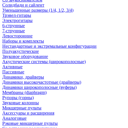
Солидбади и сайлент
Уменьшенные размеры (1/4, 1/2, 3/4)
Трэвел-гитары
Электрогитары
6-струнные
7-струнные
Левосторонние
Наборы и комплекты
Нестандартные и экстремальные конфигурации
Полуакустические
Звуковое оборудование
Акустические системы (широкополосные)
Активные
Пассивные
Динамики, драйверы
Динамики высокочастотные (драйверы)
Динамики широкополосные (вуферы)
Мембраны (diaphragm)
Рупоры (горны)
Звуковые колонны
Микшерные пульты
Аксессуары и расширения
Аналоговые
Рэковые микшерные пульты