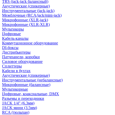
TRS (jack-jack балансный)
Акустические (спикерные)
Инструментальные (jack-jack)
Межблочные (RCA/jack/mini-jack)
Микрофонные (XLR-jack)
Микрофонные (XLR-XLR)
Мультикоры
Цифровые
Кабель-каналы
Коммутационное оборудование
DI-боксы
Дистрибьютеры
Патчпанели, коробки
Силовое оборудование
Сплиттеры
Кабели в бухтах
Акустические (спикерные)
Инструментальные (небалансные)
Микрофонные (балансные)
Мультикорные
Цифровые, коаксиальные, DMX
Разъемы и переходники
JACK 1/4" (6.3мм)
JACK мини (3.5мм)
RCA (тюльпан)