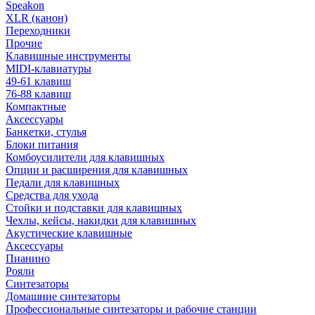
Speakon
XLR (канон)
Переходники
Прочие
Клавишные инструменты
MIDI-клавиатуры
49-61 клавиш
76-88 клавиш
Компактные
Аксессуары
Банкетки, стулья
Блоки питания
Комбоусилители для клавишных
Опции и расширения для клавишных
Педали для клавишных
Средства для ухода
Стойки и подставки для клавишных
Чехлы, кейсы, накидки для клавишных
Акустические клавишные
Аксессуары
Пианино
Рояли
Синтезаторы
Домашние синтезаторы
Профессиональные синтезаторы и рабочие станции