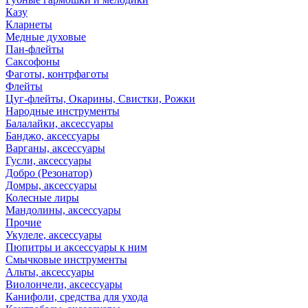
Казу
Кларнеты
Медные духовые
Пан-флейты
Саксофоны
Фаготы, контрфаготы
Флейты
Цуг-флейты, Окарины, Свистки, Рожки
Народные инструменты
Балалайки, аксессуары
Банджо, аксессуары
Варганы, аксессуары
Гусли, аксессуары
Добро (Резонатор)
Домры, аксессуары
Колесные лиры
Мандолины, аксессуары
Прочие
Укулеле, аксессуары
Пюпитры и аксессуары к ним
Смычковые инструменты
Альты, аксессуары
Виолончели, аксессуары
Канифоли, средства для ухода