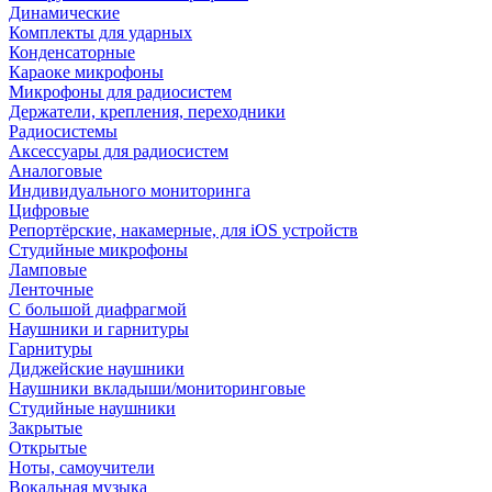
Динамические
Комплекты для ударных
Конденсаторные
Караоке микрофоны
Микрофоны для радиосистем
Держатели, крепления, переходники
Радиосистемы
Аксессуары для радиосистем
Аналоговые
Индивидуального мониторинга
Цифровые
Репортёрские, накамерные, для iOS устройств
Студийные микрофоны
Ламповые
Ленточные
С большой диафрагмой
Наушники и гарнитуры
Гарнитуры
Диджейские наушники
Наушники вкладыши/мониторинговые
Студийные наушники
Закрытые
Открытые
Ноты, самоучители
Вокальная музыка