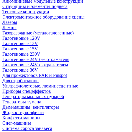
Алюминиевые модульные конструкции
Струбцины и элементы подвеса
Тентовые конструкции
Электромонтажное оборудование сцены
Лазеры
Лампы
Газоразрядные (металогалогенные)
Галогеновые 120V
Галогеновые 12V
Галогеновые 15V
Галогеновые 230V
Галогеновые 24V без отражателя
Галогеновые 24V с отражателем
Галогеновые 36V
Для прожекторов PAR и Pinspot
Для стробоскопов
Ультрафиолетовые, люминесцентные
Приборы спецэффектов
Генераторы мыльных пузырей
Генераторы тумана
Дым-машины, вентиляторы
Жидкости, конфетти
Конфетти машины
Снег-машины
Система сброса занавеса