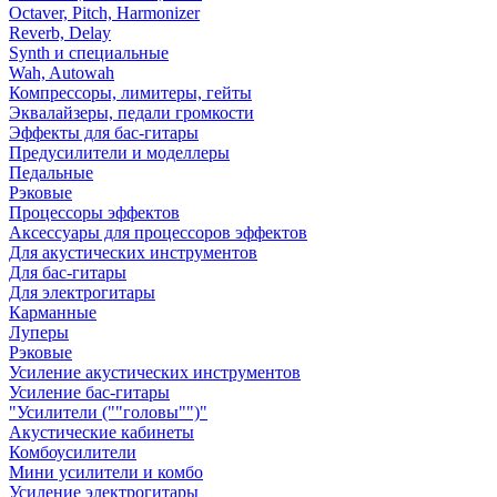
Octaver, Pitch, Harmonizer
Reverb, Delay
Synth и специальные
Wah, Autowah
Компрессоры, лимитеры, гейты
Эквалайзеры, педали громкости
Эффекты для бас-гитары
Предусилители и моделлеры
Педальные
Рэковые
Процессоры эффектов
Аксессуары для процессоров эффектов
Для акустических инструментов
Для бас-гитары
Для электрогитары
Карманные
Луперы
Рэковые
Усиление акустических инструментов
Усиление бас-гитары
"Усилители (""головы"")"
Акустические кабинеты
Комбоусилители
Мини усилители и комбо
Усиление электрогитары