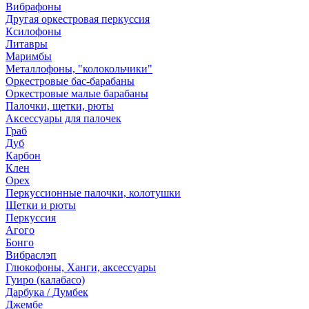
Вибрафоны
Другая оркестровая перкуссия
Ксилофоны
Литавры
Маримбы
Металлофоны, "колокольчики"
Оркестровые бас-барабаны
Оркестровые малые барабаны
Палочки, щетки, рюты
Аксессуары для палочек
Граб
Дуб
Карбон
Клен
Орех
Перкуссионные палочки, колотушки
Щетки и рюты
Перкуссия
Агого
Бонго
Вибраслэп
Глюкофоны, Ханги, аксессуары
Гуиро (калабасо)
Дарбука / Думбек
Джембе