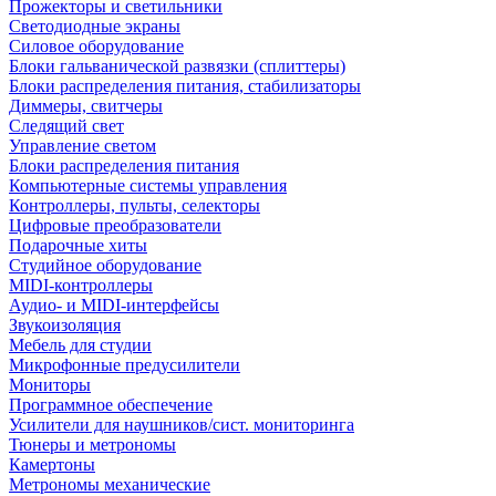
Прожекторы и светильники
Светодиодные экраны
Силовое оборудование
Блоки гальванической развязки (сплиттеры)
Блоки распределения питания, стабилизаторы
Диммеры, свитчеры
Следящий свет
Управление светом
Блоки распределения питания
Компьютерные системы управления
Контроллеры, пульты, селекторы
Цифровые преобразователи
Подарочные хиты
Студийное оборудование
MIDI-контроллеры
Аудио- и MIDI-интерфейсы
Звукоизоляция
Мебель для студии
Микрофонные предусилители
Мониторы
Программное обеспечение
Усилители для наушников/сист. мониторинга
Тюнеры и метрономы
Камертоны
Метрономы механические