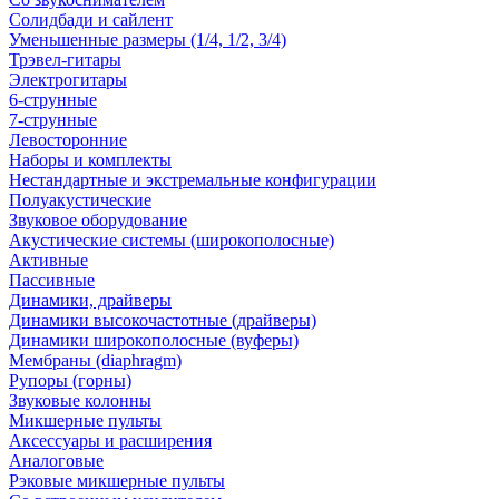
Солидбади и сайлент
Уменьшенные размеры (1/4, 1/2, 3/4)
Трэвел-гитары
Электрогитары
6-струнные
7-струнные
Левосторонние
Наборы и комплекты
Нестандартные и экстремальные конфигурации
Полуакустические
Звуковое оборудование
Акустические системы (широкополосные)
Активные
Пассивные
Динамики, драйверы
Динамики высокочастотные (драйверы)
Динамики широкополосные (вуферы)
Мембраны (diaphragm)
Рупоры (горны)
Звуковые колонны
Микшерные пульты
Аксессуары и расширения
Аналоговые
Рэковые микшерные пульты