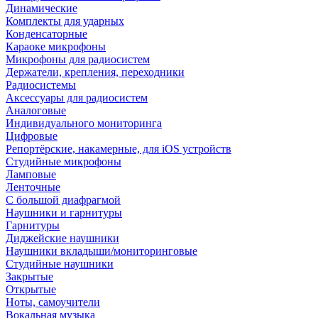
Динамические
Комплекты для ударных
Конденсаторные
Караоке микрофоны
Микрофоны для радиосистем
Держатели, крепления, переходники
Радиосистемы
Аксессуары для радиосистем
Аналоговые
Индивидуального мониторинга
Цифровые
Репортёрские, накамерные, для iOS устройств
Студийные микрофоны
Ламповые
Ленточные
С большой диафрагмой
Наушники и гарнитуры
Гарнитуры
Диджейские наушники
Наушники вкладыши/мониторинговые
Студийные наушники
Закрытые
Открытые
Ноты, самоучители
Вокальная музыка