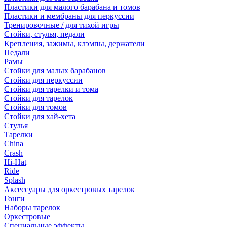
Пластики для малого барабана и томов
Пластики и мембраны для перкуссии
Тренировочные / для тихой игры
Стойки, стулья, педали
Крепления, зажимы, клэмпы, держатели
Педали
Рамы
Стойки для малых барабанов
Стойки для перкуссии
Стойки для тарелки и тома
Стойки для тарелок
Стойки для томов
Стойки для хай-хета
Стулья
Тарелки
China
Crash
Hi-Hat
Ride
Splash
Аксессуары для оркестровых тарелок
Гонги
Наборы тарелок
Оркестровые
Специальные эффекты