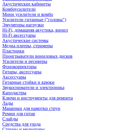
Акустические кабинеты
Комбоусилители
Мини усилители и комбо
Усилители гитарные ("головы")
Эмуляторы нагрузки
Hi-Fi, домашняя акустика, винил
Hi-Fi аксессуары
Акустические системы
Медиа плееры, стримеры
Пластинки
Проигрыватели виниловых дисков
Усилители и ресиверы
Фонокорректоры
Гитары, аксессуары
Аксессуары
Гитарные стойки и крюки
Звукосниматели и электроника
Каподастры
Ключи и инструменты для ремонта
Лады
Машинки для намотки струн
Ремни для гитар
Слайды
Средства для ухода
Струны и медиаторы