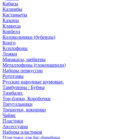
Кабасы
Калимбы
Кастаньеты
Кахоны
Клавесы
Ковбелл
Колокольчики (бубенцы)
Конго
Ксилофоны
Ложки
Маракасы, шейкеры
Металлофоны (глокеншпили)
Наборы перкуссии
Рототомы
Русские народные шумовые.
Тамбурины / Бубны
Тимбалес
Тон-блоки, Коробочки
Треугольники
Трещотки, кокирико
Чаймс
Пластики
Аксессуары
Наборы пластиков
Пластики для бас-барабана