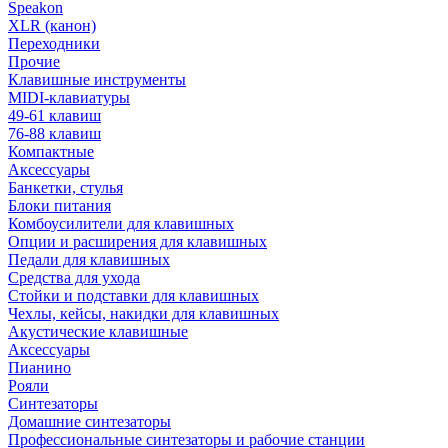
Speakon
XLR (канон)
Переходники
Прочие
Клавишные инструменты
MIDI-клавиатуры
49-61 клавиш
76-88 клавиш
Компактные
Аксессуары
Банкетки, стулья
Блоки питания
Комбоусилители для клавишных
Опции и расширения для клавишных
Педали для клавишных
Средства для ухода
Стойки и подставки для клавишных
Чехлы, кейсы, накидки для клавишных
Акустические клавишные
Аксессуары
Пианино
Рояли
Синтезаторы
Домашние синтезаторы
Профессиональные синтезаторы и рабочие станции