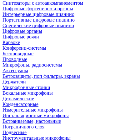
Синтезаторы с автоаккомпанементом
Цифровые фортепиано и органы
Интерьерные цифровые пианино
Портативные цифровые пианино
Сценические цифровые пианино
Цифровые органы
Цифровые рояли
Караоке
Конференц-системы
Беспроводные
Проводные
Микрофоны, радиосистемы
Аксессуары
Ветрозащиты, поп фильтры, экраны
Держатели
Микрофонные стойки
Вокальные микрофоны
Динамические
Конденсаторные
Измерительные микрофоны
Инсталляционные микрофоны
Встраиваемые, настольные
Пограничного слоя
Подвесные
Инструментальные микрофоны