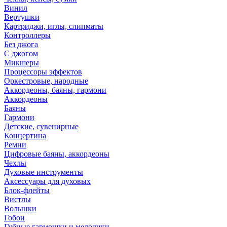
Винил
Вертушки
Картриджи, иглы, слипматы
Контроллеры
Без джога
С джогом
Микшеры
Процессоры эффектов
Оркестровые, народные
Аккордеоны, баяны, гармони
Аккордеоны
Баяны
Гармони
Детские, сувенирные
Концертина
Ремни
Цифровые баяны, аккордеоны
Чехлы
Духовые инструменты
Аксессуары для духовых
Блок-флейты
Вистлы
Волынки
Гобои
Губные гармошки и мелодики