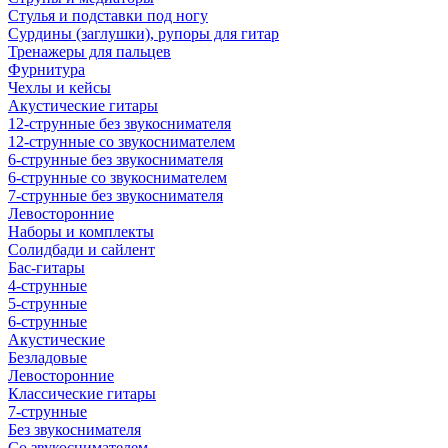
Стулья и подставки под ногу
Сурдины (заглушки), рупоры для гитар
Тренажеры для пальцев
Фурнитура
Чехлы и кейсы
Акустические гитары
12-струнные без звукоснимателя
12-струнные со звукоснимателем
6-струнные без звукоснимателя
6-струнные со звукоснимателем
7-струнные без звукоснимателя
Левосторонние
Наборы и комплекты
Солидбади и сайлент
Бас-гитары
4-струнные
5-струнные
6-струнные
Акустические
Безладовые
Левосторонние
Классические гитары
7-струнные
Без звукоснимателя
Со звукоснимателем