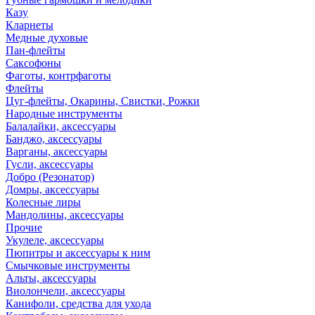
Казу
Кларнеты
Медные духовые
Пан-флейты
Саксофоны
Фаготы, контрфаготы
Флейты
Цуг-флейты, Окарины, Свистки, Рожки
Народные инструменты
Балалайки, аксессуары
Банджо, аксессуары
Варганы, аксессуары
Гусли, аксессуары
Добро (Резонатор)
Домры, аксессуары
Колесные лиры
Мандолины, аксессуары
Прочие
Укулеле, аксессуары
Пюпитры и аксессуары к ним
Смычковые инструменты
Альты, аксессуары
Виолончели, аксессуары
Канифоли, средства для ухода