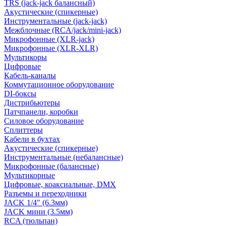
TRS (jack-jack балансный)
Акустические (спикерные)
Инструментальные (jack-jack)
Межблочные (RCA/jack/mini-jack)
Микрофонные (XLR-jack)
Микрофонные (XLR-XLR)
Мультикоры
Цифровые
Кабель-каналы
Коммутационное оборудование
DI-боксы
Дистрибьютеры
Патчпанели, коробки
Силовое оборудование
Сплиттеры
Кабели в бухтах
Акустические (спикерные)
Инструментальные (небалансные)
Микрофонные (балансные)
Мультикорные
Цифровые, коаксиальные, DMX
Разъемы и переходники
JACK 1/4" (6.3мм)
JACK мини (3.5мм)
RCA (тюльпан)