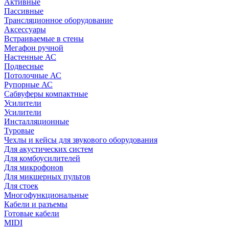
Активные
Пассивные
Трансляционное оборудование
Аксессуары
Встраиваемые в стены
Мегафон ручной
Настенные АС
Подвесные
Потолочные АС
Рупорные АС
Сабвуферы компактные
Усилители
Усилители
Инсталляционные
Туровые
Чехлы и кейсы для звукового оборудования
Для акустических систем
Для комбоусилителей
Для микрофонов
Для микшерных пультов
Для стоек
Многофункциональные
Кабели и разъемы
Готовые кабели
MIDI