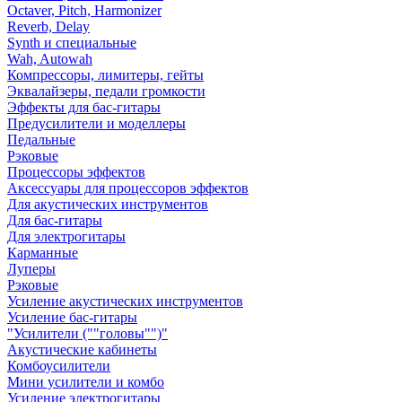
Octaver, Pitch, Harmonizer
Reverb, Delay
Synth и специальные
Wah, Autowah
Компрессоры, лимитеры, гейты
Эквалайзеры, педали громкости
Эффекты для бас-гитары
Предусилители и моделлеры
Педальные
Рэковые
Процессоры эффектов
Аксессуары для процессоров эффектов
Для акустических инструментов
Для бас-гитары
Для электрогитары
Карманные
Луперы
Рэковые
Усиление акустических инструментов
Усиление бас-гитары
"Усилители (""головы"")"
Акустические кабинеты
Комбоусилители
Мини усилители и комбо
Усиление электрогитары