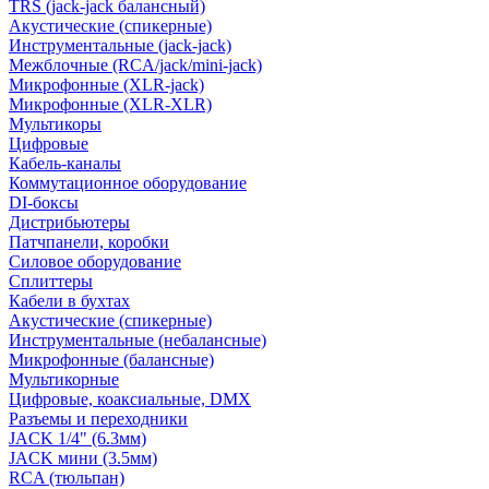
TRS (jack-jack балансный)
Акустические (спикерные)
Инструментальные (jack-jack)
Межблочные (RCA/jack/mini-jack)
Микрофонные (XLR-jack)
Микрофонные (XLR-XLR)
Мультикоры
Цифровые
Кабель-каналы
Коммутационное оборудование
DI-боксы
Дистрибьютеры
Патчпанели, коробки
Силовое оборудование
Сплиттеры
Кабели в бухтах
Акустические (спикерные)
Инструментальные (небалансные)
Микрофонные (балансные)
Мультикорные
Цифровые, коаксиальные, DMX
Разъемы и переходники
JACK 1/4" (6.3мм)
JACK мини (3.5мм)
RCA (тюльпан)