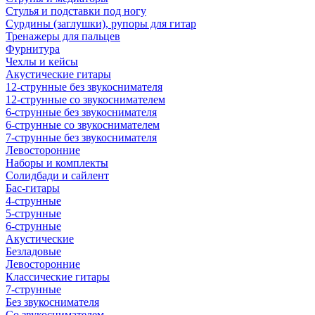
Стулья и подставки под ногу
Сурдины (заглушки), рупоры для гитар
Тренажеры для пальцев
Фурнитура
Чехлы и кейсы
Акустические гитары
12-струнные без звукоснимателя
12-струнные со звукоснимателем
6-струнные без звукоснимателя
6-струнные со звукоснимателем
7-струнные без звукоснимателя
Левосторонние
Наборы и комплекты
Солидбади и сайлент
Бас-гитары
4-струнные
5-струнные
6-струнные
Акустические
Безладовые
Левосторонние
Классические гитары
7-струнные
Без звукоснимателя
Со звукоснимателем