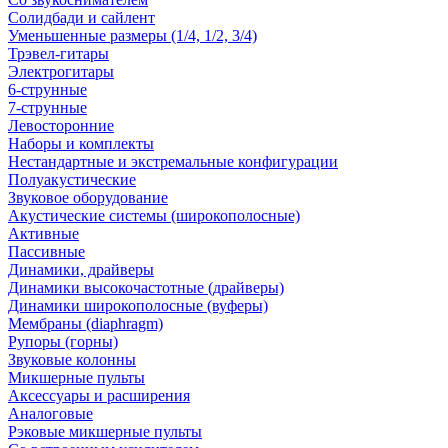
Солидбади и сайлент
Уменьшенные размеры (1/4, 1/2, 3/4)
Трэвел-гитары
Электрогитары
6-струнные
7-струнные
Левосторонние
Наборы и комплекты
Нестандартные и экстремальные конфигурации
Полуакустические
Звуковое оборудование
Акустические системы (широкополосные)
Активные
Пассивные
Динамики, драйверы
Динамики высокочастотные (драйверы)
Динамики широкополосные (вуферы)
Мембраны (diaphragm)
Рупоры (горны)
Звуковые колонны
Микшерные пульты
Аксессуары и расширения
Аналоговые
Рэковые микшерные пульты