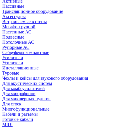
Активные
Пассивные
Трансляционное оборудование
Аксессуары
Встраиваемые в стены
Мегафон ручной
Настенные АС
Подвесные
Потолочные АС
Рупорные АС
Сабвуферы компактные
Усилители
Усилители
Инсталляционные
Туровые
Чехлы и кейсы для звукового оборудования
Для акустических систем
Для комбоусилителей
Для микрофонов
Для микшерных пультов
Для стоек
Многофункциональные
Кабели и разъемы
Готовые кабели
MIDI