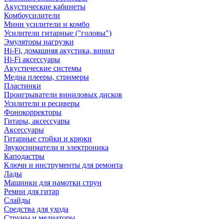
Акустические кабинеты
Комбоусилители
Мини усилители и комбо
Усилители гитарные ("головы")
Эмуляторы нагрузки
Hi-Fi, домашняя акустика, винил
Hi-Fi аксессуары
Акустические системы
Медиа плееры, стримеры
Пластинки
Проигрыватели виниловых дисков
Усилители и ресиверы
Фонокорректоры
Гитары, аксессуары
Аксессуары
Гитарные стойки и крюки
Звукосниматели и электроника
Каподастры
Ключи и инструменты для ремонта
Лады
Машинки для намотки струн
Ремни для гитар
Слайды
Средства для ухода
Струны и медиаторы