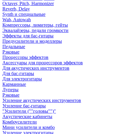
Octaver, Pitch, Harmonizer
Reverb, Delay
Synth и специальные
Wah, Autowah
Компрессоры, лимитеры, гейты
Эквалайзеры, педали громкости
Эффекты для бас-гитары
Предусилители и моделлеры
Педальные
Рэковые
Процессоры эффектов
Аксессуары для процессоров эффектов
Для акустических инструментов
Для бас-гитары
Для электрогитары
Карманные
Луперы
Рэковые
Усиление акустических инструментов
Усиление бас-гитары
"Усилители (""головы"")"
Акустические кабинеты
Комбоусилители
Мини усилители и комбо
Усиление электрогитары