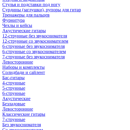
Стулья и подставки под ногу
Сурдины (заглушки), рупоры для гитар
Тренажеры для пальцев
Фурнитура
Чехлы и кейсы
Акустические гитары
12-струнные без звукоснимателя
12-струнные со звукоснимателем
6-струнные без звукоснимателя
6-струнные со звукоснимателем
7-струнные без звукоснимателя
Левосторонние
Наборы и комплекты
Солидбади и сайлент
Бас-гитары
4-струнные
5-струнные
6-струнные
Акустические
Безладовые
Левосторонние
Классические гитары
7-струнные
Без звукоснимателя
Со звукоснимателем