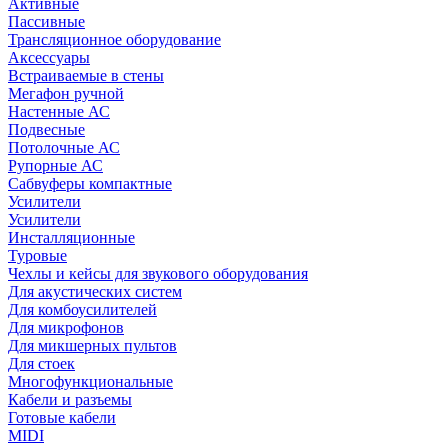
Активные
Пассивные
Трансляционное оборудование
Аксессуары
Встраиваемые в стены
Мегафон ручной
Настенные АС
Подвесные
Потолочные АС
Рупорные АС
Сабвуферы компактные
Усилители
Усилители
Инсталляционные
Туровые
Чехлы и кейсы для звукового оборудования
Для акустических систем
Для комбоусилителей
Для микрофонов
Для микшерных пультов
Для стоек
Многофункциональные
Кабели и разъемы
Готовые кабели
MIDI