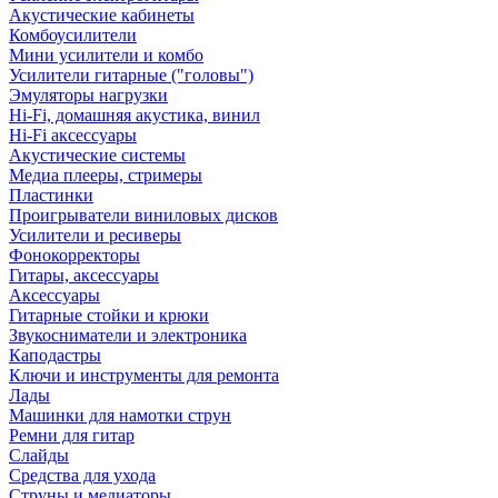
Акустические кабинеты
Комбоусилители
Мини усилители и комбо
Усилители гитарные ("головы")
Эмуляторы нагрузки
Hi-Fi, домашняя акустика, винил
Hi-Fi аксессуары
Акустические системы
Медиа плееры, стримеры
Пластинки
Проигрыватели виниловых дисков
Усилители и ресиверы
Фонокорректоры
Гитары, аксессуары
Аксессуары
Гитарные стойки и крюки
Звукосниматели и электроника
Каподастры
Ключи и инструменты для ремонта
Лады
Машинки для намотки струн
Ремни для гитар
Слайды
Средства для ухода
Струны и медиаторы