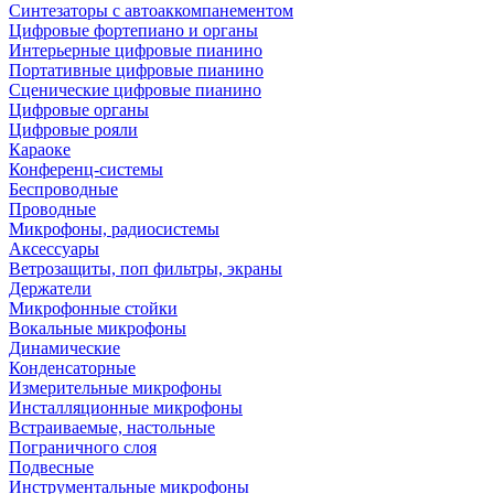
Синтезаторы с автоаккомпанементом
Цифровые фортепиано и органы
Интерьерные цифровые пианино
Портативные цифровые пианино
Сценические цифровые пианино
Цифровые органы
Цифровые рояли
Караоке
Конференц-системы
Беспроводные
Проводные
Микрофоны, радиосистемы
Аксессуары
Ветрозащиты, поп фильтры, экраны
Держатели
Микрофонные стойки
Вокальные микрофоны
Динамические
Конденсаторные
Измерительные микрофоны
Инсталляционные микрофоны
Встраиваемые, настольные
Пограничного слоя
Подвесные
Инструментальные микрофоны