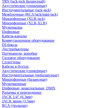
TRS (jack-jack балансный)
Акустические (спикерные)
Инструментальные (jack-jack)
Межблочные (RCA/jack/mini-jack)
Микрофонные (XLR-jack)
Микрофонные (XLR-XLR)
Мультикоры
Цифровые
Кабель-каналы
Коммутационное оборудование
DI-боксы
Дистрибьютеры
Патчпанели, коробки
Силовое оборудование
Сплиттеры
Кабели в бухтах
Акустические (спикерные)
Инструментальные (небалансные)
Микрофонные (балансные)
Мультикорные
Цифровые, коаксиальные, DMX
Разъемы и переходники
JACK 1/4" (6.3мм)
JACK мини (3.5мм)
RCA (тюльпан)