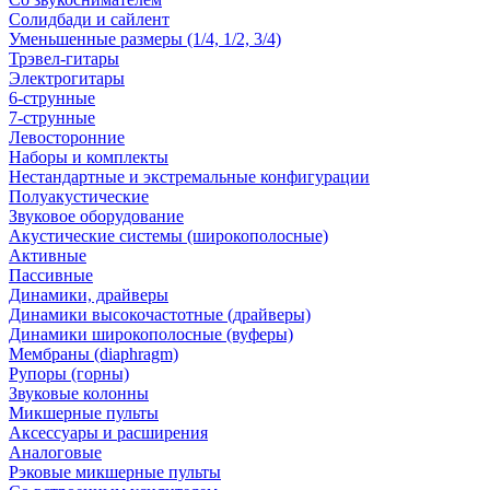
Солидбади и сайлент
Уменьшенные размеры (1/4, 1/2, 3/4)
Трэвел-гитары
Электрогитары
6-струнные
7-струнные
Левосторонние
Наборы и комплекты
Нестандартные и экстремальные конфигурации
Полуакустические
Звуковое оборудование
Акустические системы (широкополосные)
Активные
Пассивные
Динамики, драйверы
Динамики высокочастотные (драйверы)
Динамики широкополосные (вуферы)
Мембраны (diaphragm)
Рупоры (горны)
Звуковые колонны
Микшерные пульты
Аксессуары и расширения
Аналоговые
Рэковые микшерные пульты