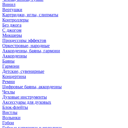
Винил
Вертушки
Картриджи, иглы, слипматы
Контроллеры
Без джога
С джогом
Микшеры
Процессоры эффектов
Оркестровые, народные
Аккордеоны, баяны, гармони
Аккордеоны
Баяны
Гармони
Детские, сувенирные
Концертина
Ремни
Цифровые баяны, аккордеоны
Чехлы
Духовые инструменты
Аксессуары для духовых
Блок-флейты
Вистлы
Волынки
Гобои
Губные гармошки и мелодики