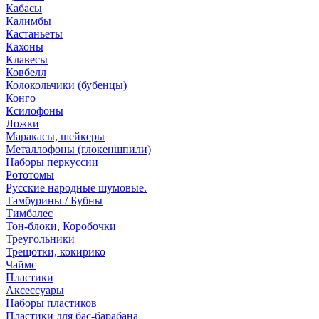
Кабасы
Калимбы
Кастаньеты
Кахоны
Клавесы
Ковбелл
Колокольчики (бубенцы)
Конго
Ксилофоны
Ложки
Маракасы, шейкеры
Металлофоны (глокеншпили)
Наборы перкуссии
Рототомы
Русские народные шумовые.
Тамбурины / Бубны
Тимбалес
Тон-блоки, Коробочки
Треугольники
Трещотки, кокирико
Чаймс
Пластики
Аксессуары
Наборы пластиков
Пластики для бас-барабана