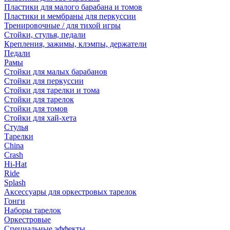
Пластики для малого барабана и томов
Пластики и мембраны для перкуссии
Тренировочные / для тихой игры
Стойки, стулья, педали
Крепления, зажимы, клэмпы, держатели
Педали
Рамы
Стойки для малых барабанов
Стойки для перкуссии
Стойки для тарелки и тома
Стойки для тарелок
Стойки для томов
Стойки для хай-хета
Стулья
Тарелки
China
Crash
Hi-Hat
Ride
Splash
Аксессуары для оркестровых тарелок
Гонги
Наборы тарелок
Оркестровые
Специальные эффекты