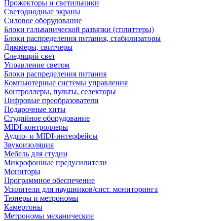
Прожекторы и светильники
Светодиодные экраны
Силовое оборудование
Блоки гальванической развязки (сплиттеры)
Блоки распределения питания, стабилизаторы
Диммеры, свитчеры
Следящий свет
Управление светом
Блоки распределения питания
Компьютерные системы управления
Контроллеры, пульты, селекторы
Цифровые преобразователи
Подарочные хиты
Студийное оборудование
MIDI-контроллеры
Аудио- и MIDI-интерфейсы
Звукоизоляция
Мебель для студии
Микрофонные предусилители
Мониторы
Программное обеспечение
Усилители для наушников/сист. мониторинга
Тюнеры и метрономы
Камертоны
Метрономы механические