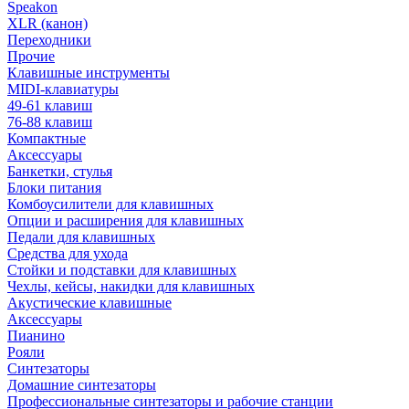
Speakon
XLR (канон)
Переходники
Прочие
Клавишные инструменты
MIDI-клавиатуры
49-61 клавиш
76-88 клавиш
Компактные
Аксессуары
Банкетки, стулья
Блоки питания
Комбоусилители для клавишных
Опции и расширения для клавишных
Педали для клавишных
Средства для ухода
Стойки и подставки для клавишных
Чехлы, кейсы, накидки для клавишных
Акустические клавишные
Аксессуары
Пианино
Рояли
Синтезаторы
Домашние синтезаторы
Профессиональные синтезаторы и рабочие станции