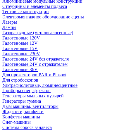
Алюминиевые модульные конструкции
Струбцины и элементы подвеса
Тентовые конструкции
Электромонтажное оборудование сцены
Лазеры
Лампы
Газоразрядные (металогалогенные)
Галогеновые 120V
Галогеновые 12V
Галогеновые 15V
Галогеновые 230V
Галогеновые 24V без отражателя
Галогеновые 24V с отражателем
Галогеновые 36V
Для прожекторов PAR и Pinspot
Для стробоскопов
Ультрафиолетовые, люминесцентные
Приборы спецэффектов
Генераторы мыльных пузырей
Генераторы тумана
Дым-машины, вентиляторы
Жидкости, конфетти
Конфетти машины
Снег-машины
Система сброса занавеса