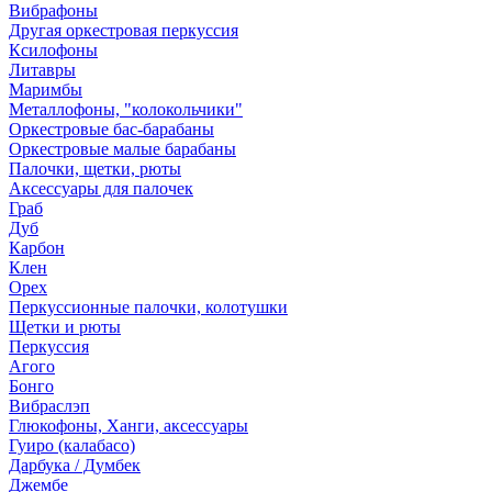
Вибрафоны
Другая оркестровая перкуссия
Ксилофоны
Литавры
Маримбы
Металлофоны, "колокольчики"
Оркестровые бас-барабаны
Оркестровые малые барабаны
Палочки, щетки, рюты
Аксессуары для палочек
Граб
Дуб
Карбон
Клен
Орех
Перкуссионные палочки, колотушки
Щетки и рюты
Перкуссия
Агого
Бонго
Вибраслэп
Глюкофоны, Ханги, аксессуары
Гуиро (калабасо)
Дарбука / Думбек
Джембе