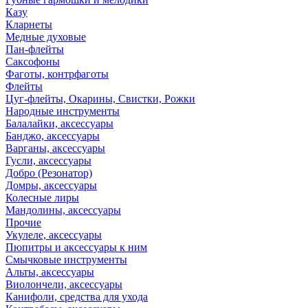
Казу
Кларнеты
Медные духовые
Пан-флейты
Саксофоны
Фаготы, контрфаготы
Флейты
Цуг-флейты, Окарины, Свистки, Рожки
Народные инструменты
Балалайки, аксессуары
Банджо, аксессуары
Варганы, аксессуары
Гусли, аксессуары
Добро (Резонатор)
Домры, аксессуары
Колесные лиры
Мандолины, аксессуары
Прочие
Укулеле, аксессуары
Пюпитры и аксессуары к ним
Смычковые инструменты
Альты, аксессуары
Виолончели, аксессуары
Канифоли, средства для ухода