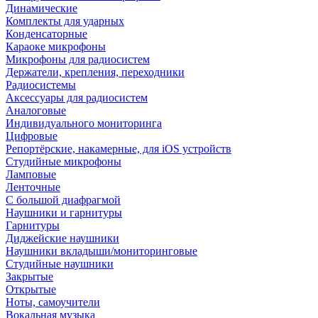
Динамические
Комплекты для ударных
Конденсаторные
Караоке микрофоны
Микрофоны для радиосистем
Держатели, крепления, переходники
Радиосистемы
Аксессуары для радиосистем
Аналоговые
Индивидуального мониторинга
Цифровые
Репортёрские, накамерные, для iOS устройств
Студийные микрофоны
Ламповые
Ленточные
С большой диафрагмой
Наушники и гарнитуры
Гарнитуры
Диджейские наушники
Наушники вкладыши/мониторинговые
Студийные наушники
Закрытые
Открытые
Ноты, самоучители
Вокальная музыка