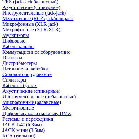
TRS (jack-jack балансный)
Акустические (спикерные)
Инструментальные (jack-jack)
Межблочные (RCA/jack/mini-jack)
Микрофонные (XLR-jack)
Микрофонные (XLR-XLR)
Мультикоры
Цифровые
Кабель-каналы
Коммутационное оборудование
DI-боксы
Дистрибьютеры
Патчпанели, коробки
Силовое оборудование
Сплиттеры
Кабели в бухтах
Акустические (спикерные)
Инструментальные (небалансные)
Микрофонные (балансные)
Мультикорные
Цифровые, коаксиальные, DMX
Разъемы и переходники
JACK 1/4" (6.3мм)
JACK мини (3.5мм)
RCA (тюльпан)