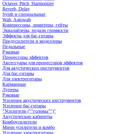
Octaver, Pitch, Harmonizer
Reverb, Delay
Synth и специальные
Wah, Autowah
Компрессоры, лимитеры, гейты
Эквалайзеры, педали громкости
Эффекты для бас-гитары
Предусилители и моделлеры
Педальные
Рэковые
Процессоры эффектов
Аксессуары для процессоров эффектов
Для акустических инструментов
Для бас-гитары
Для электрогитары
Карманные
Луперы
Рэковые
Усиление акустических инструментов
Усиление бас-гитары
"Усилители (""головы"")"
Акустические кабинеты
Комбоусилители
Мини усилители и комбо
Усиление электрогитары