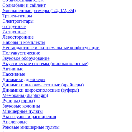
Солидбади и сайлент
Уменьшенные размеры (1/4, 1/2, 3/4)
Трэвел-гитары
Электрогитары
6-струнные
7-струнные
Левосторонние
Наборы и комплекты
Нестандартные и экстремальные конфигурации
Полуакустические
Звуковое оборудование
Акустические системы (широкополосные)
Активные
Пассивные
Динамики, драйверы
Динамики высокочастотные (драйверы)
Динамики широкополосные (вуферы)
Мембраны (diaphragm)
Рупоры (горны)
Звуковые колонны
Микшерные пульты
Аксессуары и расширения
Аналоговые
Рэковые микшерные пульты