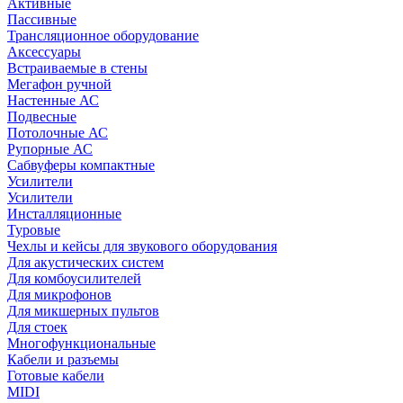
Активные
Пассивные
Трансляционное оборудование
Аксессуары
Встраиваемые в стены
Мегафон ручной
Настенные АС
Подвесные
Потолочные АС
Рупорные АС
Сабвуферы компактные
Усилители
Усилители
Инсталляционные
Туровые
Чехлы и кейсы для звукового оборудования
Для акустических систем
Для комбоусилителей
Для микрофонов
Для микшерных пультов
Для стоек
Многофункциональные
Кабели и разъемы
Готовые кабели
MIDI