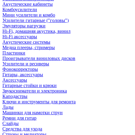
Акустические кабинеты
Комбоусилители
Мини усилители и комбо
Усилители гитарные ("головы")
Эмуляторы нагрузки
Hi-Fi, домашняя акустика, винил
Hi-Fi аксессуары
Акустические системы
Медиа плееры, стримеры
Пластинки
Проигрыватели виниловых дисков
Усилители и ресиверы
Фонокорректоры
Гитары, аксессуары
Аксессуары
Гитарные стойки и крюки
Звукосниматели и электроника
Каподастры
Ключи и инструменты для ремонта
Лады
Машинки для намотки струн
Ремни для гитар
Слайды
Средства для ухода
Струны и медиаторы