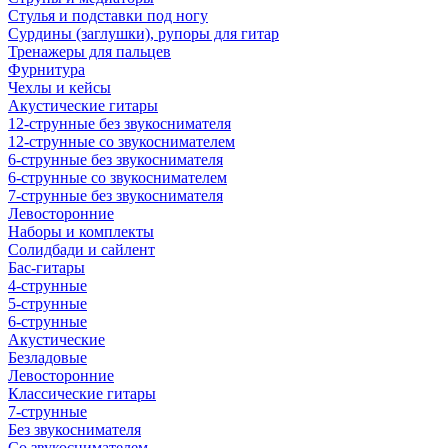
Стулья и подставки под ногу
Сурдины (заглушки), рупоры для гитар
Тренажеры для пальцев
Фурнитура
Чехлы и кейсы
Акустические гитары
12-струнные без звукоснимателя
12-струнные со звукоснимателем
6-струнные без звукоснимателя
6-струнные со звукоснимателем
7-струнные без звукоснимателя
Левосторонние
Наборы и комплекты
Солидбади и сайлент
Бас-гитары
4-струнные
5-струнные
6-струнные
Акустические
Безладовые
Левосторонние
Классические гитары
7-струнные
Без звукоснимателя
Со звукоснимателем