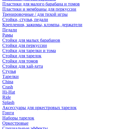
Пластики для малого барабана и томов
Пластики и мембраны для перкуссии
Тренировочные / для тихой игры
Стойки, стулья, педали
Крепления, зажимы, клэмпы, держатели
Педали
Рамы
Стойки для малых барабанов
Стойки для перкуссии
Стойки для тарелки и тома
Стойки для тарелок
Стойки для томов
Стойки для хай-хета
Стулья
Тарелки
China
Crash
Hi-Hat
Ride
Splash
Аксессуары для оркестровых тарелок
Гонги
Наборы тарелок
Оркестровые
Специальные эффекты