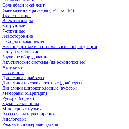
Солидбади и сайлент
Уменьшенные размеры (1/4, 1/2, 3/4)
Трэвел-гитары
Электрогитары
6-струнные
7-струнные
Левосторонние
Наборы и комплекты
Нестандартные и экстремальные конфигурации
Полуакустические
Звуковое оборудование
Акустические системы (широкополосные)
Активные
Пассивные
Динамики, драйверы
Динамики высокочастотные (драйверы)
Динамики широкополосные (вуферы)
Мембраны (diaphragm)
Рупоры (горны)
Звуковые колонны
Микшерные пульты
Аксессуары и расширения
Аналоговые
Рэковые микшерные пульты