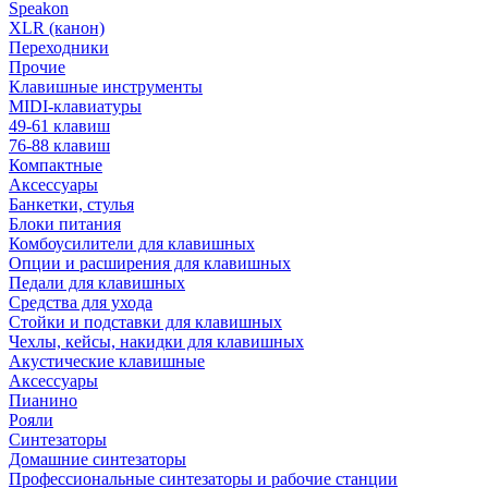
Speakon
XLR (канон)
Переходники
Прочие
Клавишные инструменты
MIDI-клавиатуры
49-61 клавиш
76-88 клавиш
Компактные
Аксессуары
Банкетки, стулья
Блоки питания
Комбоусилители для клавишных
Опции и расширения для клавишных
Педали для клавишных
Средства для ухода
Стойки и подставки для клавишных
Чехлы, кейсы, накидки для клавишных
Акустические клавишные
Аксессуары
Пианино
Рояли
Синтезаторы
Домашние синтезаторы
Профессиональные синтезаторы и рабочие станции