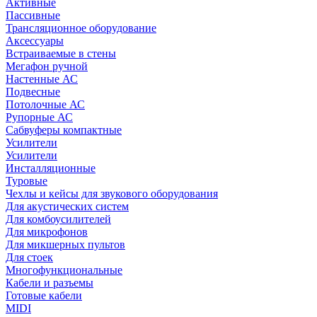
Активные
Пассивные
Трансляционное оборудование
Аксессуары
Встраиваемые в стены
Мегафон ручной
Настенные АС
Подвесные
Потолочные АС
Рупорные АС
Сабвуферы компактные
Усилители
Усилители
Инсталляционные
Туровые
Чехлы и кейсы для звукового оборудования
Для акустических систем
Для комбоусилителей
Для микрофонов
Для микшерных пультов
Для стоек
Многофункциональные
Кабели и разъемы
Готовые кабели
MIDI