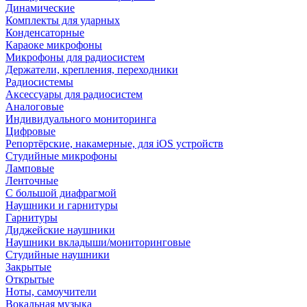
Динамические
Комплекты для ударных
Конденсаторные
Караоке микрофоны
Микрофоны для радиосистем
Держатели, крепления, переходники
Радиосистемы
Аксессуары для радиосистем
Аналоговые
Индивидуального мониторинга
Цифровые
Репортёрские, накамерные, для iOS устройств
Студийные микрофоны
Ламповые
Ленточные
С большой диафрагмой
Наушники и гарнитуры
Гарнитуры
Диджейские наушники
Наушники вкладыши/мониторинговые
Студийные наушники
Закрытые
Открытые
Ноты, самоучители
Вокальная музыка