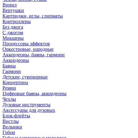
Винил
Вертушки
Картриджи, иглы, слипматы
Контроллеры
Без джога
С джогом
Микшеры
Процессоры эффектов
Оркестровые, народные
Аккордеоны, баяны, гармони
Аккордеоны
Баяны
Гармони
Детские, сувенирные
Концертина
Ремни
Цифровые баяны, аккордеоны
Чехлы
Духовые инструменты
Аксессуары для духовых
Блок-флейты
Вистлы
Волынки
Гобои
Губные гармошки и мелодики