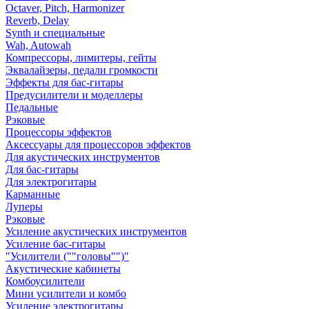
Octaver, Pitch, Harmonizer
Reverb, Delay
Synth и специальные
Wah, Autowah
Компрессоры, лимитеры, гейты
Эквалайзеры, педали громкости
Эффекты для бас-гитары
Предусилители и моделлеры
Педальные
Рэковые
Процессоры эффектов
Аксессуары для процессоров эффектов
Для акустических инструментов
Для бас-гитары
Для электрогитары
Карманные
Луперы
Рэковые
Усиление акустических инструментов
Усиление бас-гитары
"Усилители (""головы"")"
Акустические кабинеты
Комбоусилители
Мини усилители и комбо
Усиление электрогитары