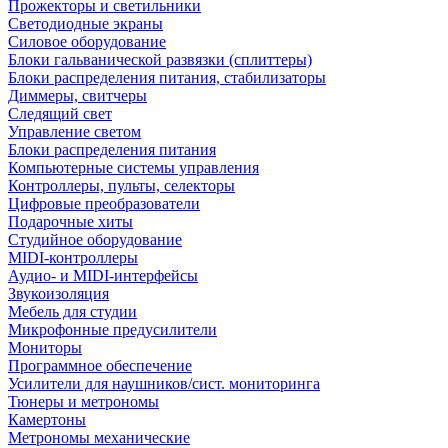
Прожекторы и светильники
Светодиодные экраны
Силовое оборудование
Блоки гальванической развязки (сплиттеры)
Блоки распределения питания, стабилизаторы
Диммеры, свитчеры
Следящий свет
Управление светом
Блоки распределения питания
Компьютерные системы управления
Контроллеры, пульты, селекторы
Цифровые преобразователи
Подарочные хиты
Студийное оборудование
MIDI-контроллеры
Аудио- и MIDI-интерфейсы
Звукоизоляция
Мебель для студии
Микрофонные предусилители
Мониторы
Программное обеспечение
Усилители для наушников/сист. мониторинга
Тюнеры и метрономы
Камертоны
Метрономы механические