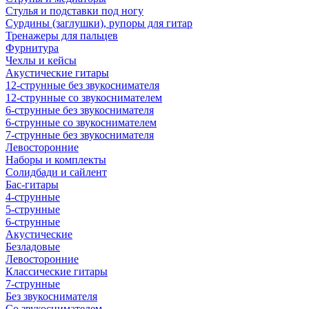
Стулья и подставки под ногу
Сурдины (заглушки), рупоры для гитар
Тренажеры для пальцев
Фурнитура
Чехлы и кейсы
Акустические гитары
12-струнные без звукоснимателя
12-струнные со звукоснимателем
6-струнные без звукоснимателя
6-струнные со звукоснимателем
7-струнные без звукоснимателя
Левосторонние
Наборы и комплекты
Солидбади и сайлент
Бас-гитары
4-струнные
5-струнные
6-струнные
Акустические
Безладовые
Левосторонние
Классические гитары
7-струнные
Без звукоснимателя
Со звукоснимателем