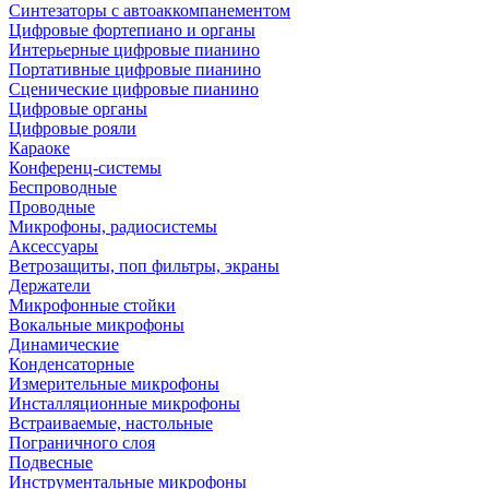
Синтезаторы с автоаккомпанементом
Цифровые фортепиано и органы
Интерьерные цифровые пианино
Портативные цифровые пианино
Сценические цифровые пианино
Цифровые органы
Цифровые рояли
Караоке
Конференц-системы
Беспроводные
Проводные
Микрофоны, радиосистемы
Аксессуары
Ветрозащиты, поп фильтры, экраны
Держатели
Микрофонные стойки
Вокальные микрофоны
Динамические
Конденсаторные
Измерительные микрофоны
Инсталляционные микрофоны
Встраиваемые, настольные
Пограничного слоя
Подвесные
Инструментальные микрофоны