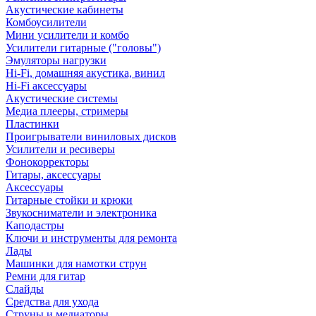
Акустические кабинеты
Комбоусилители
Мини усилители и комбо
Усилители гитарные ("головы")
Эмуляторы нагрузки
Hi-Fi, домашняя акустика, винил
Hi-Fi аксессуары
Акустические системы
Медиа плееры, стримеры
Пластинки
Проигрыватели виниловых дисков
Усилители и ресиверы
Фонокорректоры
Гитары, аксессуары
Аксессуары
Гитарные стойки и крюки
Звукосниматели и электроника
Каподастры
Ключи и инструменты для ремонта
Лады
Машинки для намотки струн
Ремни для гитар
Слайды
Средства для ухода
Струны и медиаторы