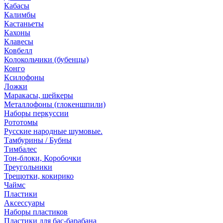
Кабасы
Калимбы
Кастаньеты
Кахоны
Клавесы
Ковбелл
Колокольчики (бубенцы)
Конго
Ксилофоны
Ложки
Маракасы, шейкеры
Металлофоны (глокеншпили)
Наборы перкуссии
Рототомы
Русские народные шумовые.
Тамбурины / Бубны
Тимбалес
Тон-блоки, Коробочки
Треугольники
Трещотки, кокирико
Чаймс
Пластики
Аксессуары
Наборы пластиков
Пластики для бас-барабана