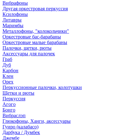
Вибрафоны
Другая оркестровая перкуссия
Ксилофоны
Литавры
Маримбы
Металлофоны, "колокольчики"
Оркестровые бас-барабаны
Оркестровые малые барабаны
Палочки, щетки, рюты
Аксессуары для палочек
Граб
Дуб
Карбон
Клен
Орех
Перкуссионные палочки, колотушки
Щетки и рюты
Перкуссия
Агого
Бонго
Вибраслэп
Глюкофоны, Ханги, аксессуары
Гуиро (калабасо)
Дарбука / Думбек
Джембе