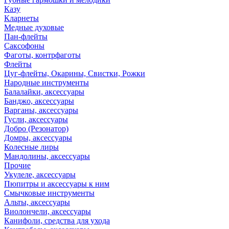
Казу
Кларнеты
Медные духовые
Пан-флейты
Саксофоны
Фаготы, контрфаготы
Флейты
Цуг-флейты, Окарины, Свистки, Рожки
Народные инструменты
Балалайки, аксессуары
Банджо, аксессуары
Варганы, аксессуары
Гусли, аксессуары
Добро (Резонатор)
Домры, аксессуары
Колесные лиры
Мандолины, аксессуары
Прочие
Укулеле, аксессуары
Пюпитры и аксессуары к ним
Смычковые инструменты
Альты, аксессуары
Виолончели, аксессуары
Канифоли, средства для ухода