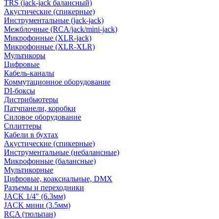
TRS (jack-jack балансный)
Акустические (спикерные)
Инструментальные (jack-jack)
Межблочные (RCA/jack/mini-jack)
Микрофонные (XLR-jack)
Микрофонные (XLR-XLR)
Мультикоры
Цифровые
Кабель-каналы
Коммутационное оборудование
DI-боксы
Дистрибьютеры
Патчпанели, коробки
Силовое оборудование
Сплиттеры
Кабели в бухтах
Акустические (спикерные)
Инструментальные (небалансные)
Микрофонные (балансные)
Мультикорные
Цифровые, коаксиальные, DMX
Разъемы и переходники
JACK 1/4" (6.3мм)
JACK мини (3.5мм)
RCA (тюльпан)