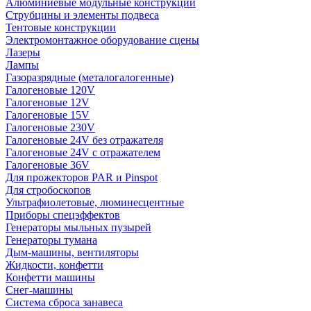
Алюминиевые модульные конструкции
Струбцины и элементы подвеса
Тентовые конструкции
Электромонтажное оборудование сцены
Лазеры
Лампы
Газоразрядные (металогалогенные)
Галогеновые 120V
Галогеновые 12V
Галогеновые 15V
Галогеновые 230V
Галогеновые 24V без отражателя
Галогеновые 24V с отражателем
Галогеновые 36V
Для прожекторов PAR и Pinspot
Для стробоскопов
Ультрафиолетовые, люминесцентные
Приборы спецэффектов
Генераторы мыльных пузырей
Генераторы тумана
Дым-машины, вентиляторы
Жидкости, конфетти
Конфетти машины
Снег-машины
Система сброса занавеса