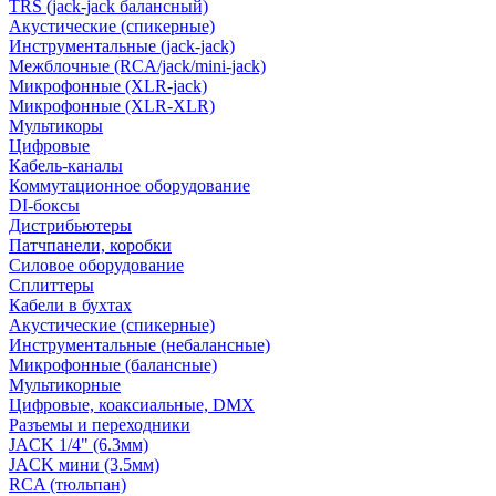
TRS (jack-jack балансный)
Акустические (спикерные)
Инструментальные (jack-jack)
Межблочные (RCA/jack/mini-jack)
Микрофонные (XLR-jack)
Микрофонные (XLR-XLR)
Мультикоры
Цифровые
Кабель-каналы
Коммутационное оборудование
DI-боксы
Дистрибьютеры
Патчпанели, коробки
Силовое оборудование
Сплиттеры
Кабели в бухтах
Акустические (спикерные)
Инструментальные (небалансные)
Микрофонные (балансные)
Мультикорные
Цифровые, коаксиальные, DMX
Разъемы и переходники
JACK 1/4" (6.3мм)
JACK мини (3.5мм)
RCA (тюльпан)