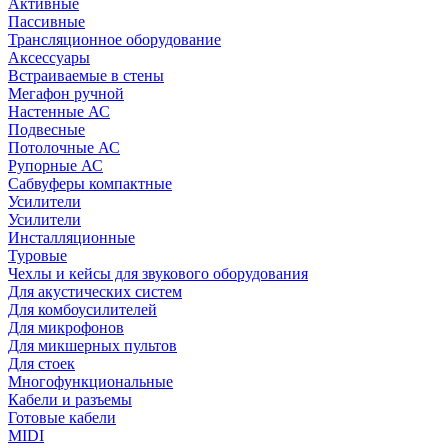
Активные
Пассивные
Трансляционное оборудование
Аксессуары
Встраиваемые в стены
Мегафон ручной
Настенные АС
Подвесные
Потолочные АС
Рупорные АС
Сабвуферы компактные
Усилители
Усилители
Инсталляционные
Туровые
Чехлы и кейсы для звукового оборудования
Для акустических систем
Для комбоусилителей
Для микрофонов
Для микшерных пультов
Для стоек
Многофункциональные
Кабели и разъемы
Готовые кабели
MIDI