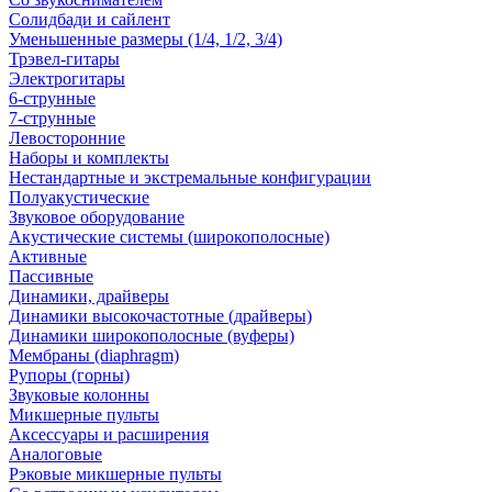
Солидбади и сайлент
Уменьшенные размеры (1/4, 1/2, 3/4)
Трэвел-гитары
Электрогитары
6-струнные
7-струнные
Левосторонние
Наборы и комплекты
Нестандартные и экстремальные конфигурации
Полуакустические
Звуковое оборудование
Акустические системы (широкополосные)
Активные
Пассивные
Динамики, драйверы
Динамики высокочастотные (драйверы)
Динамики широкополосные (вуферы)
Мембраны (diaphragm)
Рупоры (горны)
Звуковые колонны
Микшерные пульты
Аксессуары и расширения
Аналоговые
Рэковые микшерные пульты