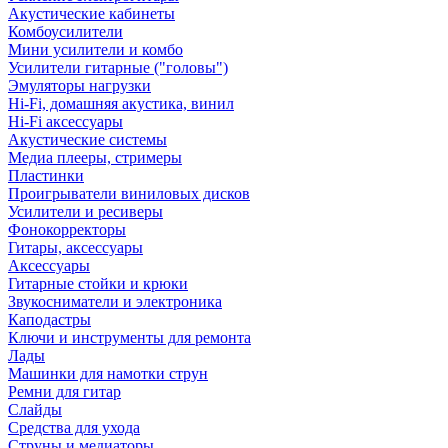
Акустические кабинеты
Комбоусилители
Мини усилители и комбо
Усилители гитарные ("головы")
Эмуляторы нагрузки
Hi-Fi, домашняя акустика, винил
Hi-Fi аксессуары
Акустические системы
Медиа плееры, стримеры
Пластинки
Проигрыватели виниловых дисков
Усилители и ресиверы
Фонокорректоры
Гитары, аксессуары
Аксессуары
Гитарные стойки и крюки
Звукосниматели и электроника
Каподастры
Ключи и инструменты для ремонта
Лады
Машинки для намотки струн
Ремни для гитар
Слайды
Средства для ухода
Струны и медиаторы