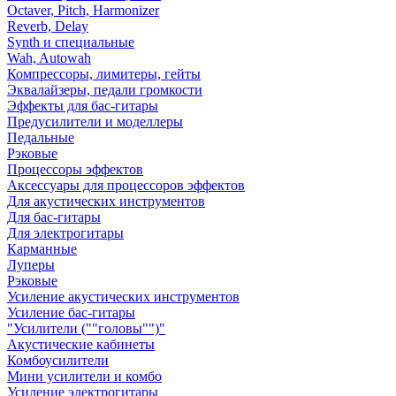
Octaver, Pitch, Harmonizer
Reverb, Delay
Synth и специальные
Wah, Autowah
Компрессоры, лимитеры, гейты
Эквалайзеры, педали громкости
Эффекты для бас-гитары
Предусилители и моделлеры
Педальные
Рэковые
Процессоры эффектов
Аксессуары для процессоров эффектов
Для акустических инструментов
Для бас-гитары
Для электрогитары
Карманные
Луперы
Рэковые
Усиление акустических инструментов
Усиление бас-гитары
"Усилители (""головы"")"
Акустические кабинеты
Комбоусилители
Мини усилители и комбо
Усиление электрогитары