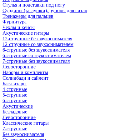
Стулья и подставки под ногу
Сурдины (заглушки), рупоры для гитар
Тренажеры для пальцев
Фурнитура
Чехлы и кейсы
Акустические гитары
12-струнные без звукоснимателя
12-струнные со звукоснимателем
6-струнные без звукоснимателя
6-струнные со звукоснимателем
7-струнные без звукоснимателя
Левосторонние
Наборы и комплекты
Солидбади и сайлент
Бас-гитары
4-струнные
5-струнные
6-струнные
Акустические
Безладовые
Левосторонние
Классические гитары
7-струнные
Без звукоснимателя
Со звукоснимателем