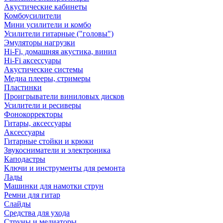
Акустические кабинеты
Комбоусилители
Мини усилители и комбо
Усилители гитарные ("головы")
Эмуляторы нагрузки
Hi-Fi, домашняя акустика, винил
Hi-Fi аксессуары
Акустические системы
Медиа плееры, стримеры
Пластинки
Проигрыватели виниловых дисков
Усилители и ресиверы
Фонокорректоры
Гитары, аксессуары
Аксессуары
Гитарные стойки и крюки
Звукосниматели и электроника
Каподастры
Ключи и инструменты для ремонта
Лады
Машинки для намотки струн
Ремни для гитар
Слайды
Средства для ухода
Струны и медиаторы