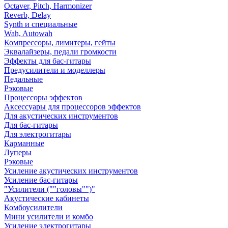
Octaver, Pitch, Harmonizer
Reverb, Delay
Synth и специальные
Wah, Autowah
Компрессоры, лимитеры, гейты
Эквалайзеры, педали громкости
Эффекты для бас-гитары
Предусилители и моделлеры
Педальные
Рэковые
Процессоры эффектов
Аксессуары для процессоров эффектов
Для акустических инструментов
Для бас-гитары
Для электрогитары
Карманные
Луперы
Рэковые
Усиление акустических инструментов
Усиление бас-гитары
"Усилители (""головы"")"
Акустические кабинеты
Комбоусилители
Мини усилители и комбо
Усиление электрогитары