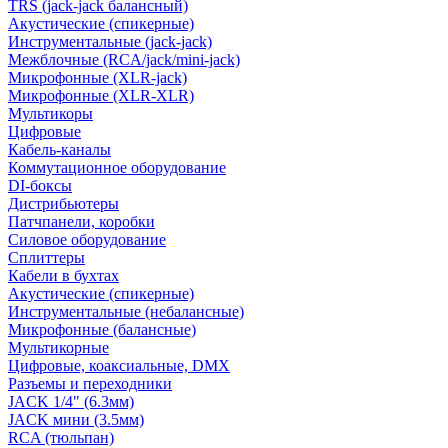
TRS (jack-jack балансный)
Акустические (спикерные)
Инструментальные (jack-jack)
Межблочные (RCA/jack/mini-jack)
Микрофонные (XLR-jack)
Микрофонные (XLR-XLR)
Мультикоры
Цифровые
Кабель-каналы
Коммутационное оборудование
DI-боксы
Дистрибьютеры
Патчпанели, коробки
Силовое оборудование
Сплиттеры
Кабели в бухтах
Акустические (спикерные)
Инструментальные (небалансные)
Микрофонные (балансные)
Мультикорные
Цифровые, коаксиальные, DMX
Разъемы и переходники
JACK 1/4" (6.3мм)
JACK мини (3.5мм)
RCA (тюльпан)