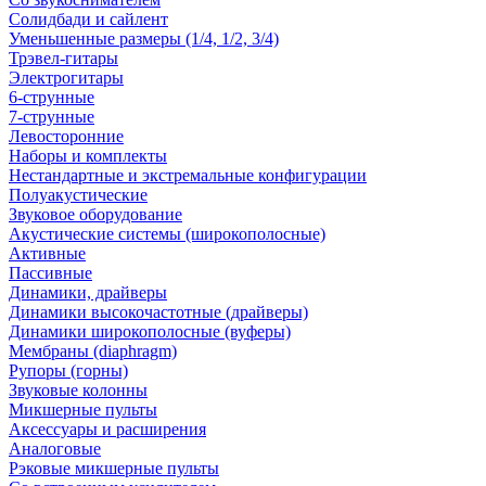
Солидбади и сайлент
Уменьшенные размеры (1/4, 1/2, 3/4)
Трэвел-гитары
Электрогитары
6-струнные
7-струнные
Левосторонние
Наборы и комплекты
Нестандартные и экстремальные конфигурации
Полуакустические
Звуковое оборудование
Акустические системы (широкополосные)
Активные
Пассивные
Динамики, драйверы
Динамики высокочастотные (драйверы)
Динамики широкополосные (вуферы)
Мембраны (diaphragm)
Рупоры (горны)
Звуковые колонны
Микшерные пульты
Аксессуары и расширения
Аналоговые
Рэковые микшерные пульты