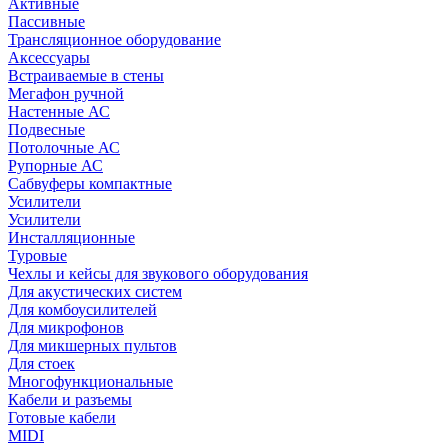
Активные
Пассивные
Трансляционное оборудование
Аксессуары
Встраиваемые в стены
Мегафон ручной
Настенные АС
Подвесные
Потолочные АС
Рупорные АС
Сабвуферы компактные
Усилители
Усилители
Инсталляционные
Туровые
Чехлы и кейсы для звукового оборудования
Для акустических систем
Для комбоусилителей
Для микрофонов
Для микшерных пультов
Для стоек
Многофункциональные
Кабели и разъемы
Готовые кабели
MIDI