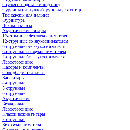
Стулья и подставки под ногу
Сурдины (заглушки), рупоры для гитар
Тренажеры для пальцев
Фурнитура
Чехлы и кейсы
Акустические гитары
12-струнные без звукоснимателя
12-струнные со звукоснимателем
6-струнные без звукоснимателя
6-струнные со звукоснимателем
7-струнные без звукоснимателя
Левосторонние
Наборы и комплекты
Солидбади и сайлент
Бас-гитары
4-струнные
5-струнные
6-струнные
Акустические
Безладовые
Левосторонние
Классические гитары
7-струнные
Без звукоснимателя
Со звукоснимателем