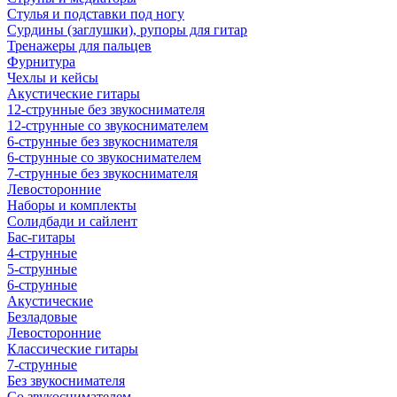
Стулья и подставки под ногу
Сурдины (заглушки), рупоры для гитар
Тренажеры для пальцев
Фурнитура
Чехлы и кейсы
Акустические гитары
12-струнные без звукоснимателя
12-струнные со звукоснимателем
6-струнные без звукоснимателя
6-струнные со звукоснимателем
7-струнные без звукоснимателя
Левосторонние
Наборы и комплекты
Солидбади и сайлент
Бас-гитары
4-струнные
5-струнные
6-струнные
Акустические
Безладовые
Левосторонние
Классические гитары
7-струнные
Без звукоснимателя
Со звукоснимателем