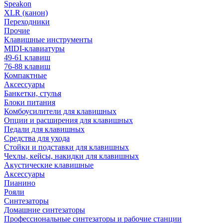
Speakon
XLR (канон)
Переходники
Прочие
Клавишные инструменты
MIDI-клавиатуры
49-61 клавиш
76-88 клавиш
Компактные
Аксессуары
Банкетки, стулья
Блоки питания
Комбоусилители для клавишных
Опции и расширения для клавишных
Педали для клавишных
Средства для ухода
Стойки и подставки для клавишных
Чехлы, кейсы, накидки для клавишных
Акустические клавишные
Аксессуары
Пианино
Рояли
Синтезаторы
Домашние синтезаторы
Профессиональные синтезаторы и рабочие станции