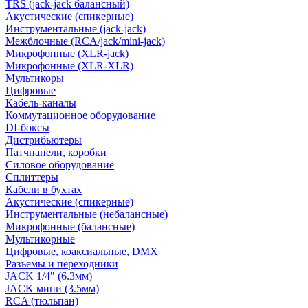
TRS (jack-jack балансный)
Акустические (спикерные)
Инструментальные (jack-jack)
Межблочные (RCA/jack/mini-jack)
Микрофонные (XLR-jack)
Микрофонные (XLR-XLR)
Мультикоры
Цифровые
Кабель-каналы
Коммутационное оборудование
DI-боксы
Дистрибьютеры
Патчпанели, коробки
Силовое оборудование
Сплиттеры
Кабели в бухтах
Акустические (спикерные)
Инструментальные (небалансные)
Микрофонные (балансные)
Мультикорные
Цифровые, коаксиальные, DMX
Разъемы и переходники
JACK 1/4" (6.3мм)
JACK мини (3.5мм)
RCA (тюльпан)