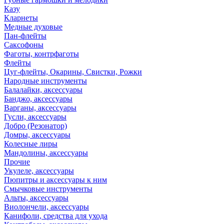
Казу
Кларнеты
Медные духовые
Пан-флейты
Саксофоны
Фаготы, контрфаготы
Флейты
Цуг-флейты, Окарины, Свистки, Рожки
Народные инструменты
Балалайки, аксессуары
Банджо, аксессуары
Варганы, аксессуары
Гусли, аксессуары
Добро (Резонатор)
Домры, аксессуары
Колесные лиры
Мандолины, аксессуары
Прочие
Укулеле, аксессуары
Пюпитры и аксессуары к ним
Смычковые инструменты
Альты, аксессуары
Виолончели, аксессуары
Канифоли, средства для ухода