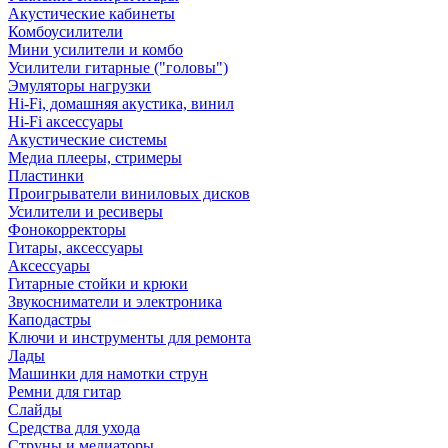
Акустические кабинеты
Комбоусилители
Мини усилители и комбо
Усилители гитарные ("головы")
Эмуляторы нагрузки
Hi-Fi, домашняя акустика, винил
Hi-Fi аксессуары
Акустические системы
Медиа плееры, стримеры
Пластинки
Проигрыватели виниловых дисков
Усилители и ресиверы
Фонокорректоры
Гитары, аксессуары
Аксессуары
Гитарные стойки и крюки
Звукосниматели и электроника
Каподастры
Ключи и инструменты для ремонта
Лады
Машинки для намотки струн
Ремни для гитар
Слайды
Средства для ухода
Струны и медиаторы