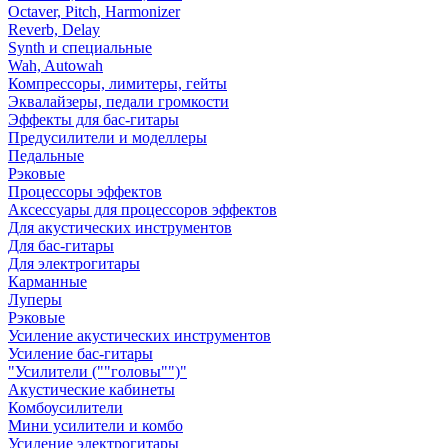
Octaver, Pitch, Harmonizer
Reverb, Delay
Synth и специальные
Wah, Autowah
Компрессоры, лимитеры, гейты
Эквалайзеры, педали громкости
Эффекты для бас-гитары
Предусилители и моделлеры
Педальные
Рэковые
Процессоры эффектов
Аксессуары для процессоров эффектов
Для акустических инструментов
Для бас-гитары
Для электрогитары
Карманные
Луперы
Рэковые
Усиление акустических инструментов
Усиление бас-гитары
"Усилители (""головы"")"
Акустические кабинеты
Комбоусилители
Мини усилители и комбо
Усиление электрогитары