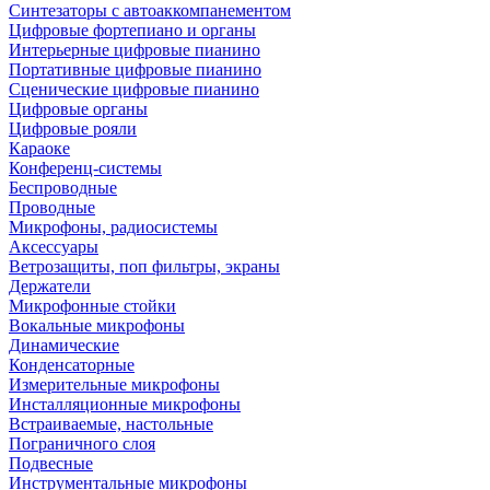
Синтезаторы с автоаккомпанементом
Цифровые фортепиано и органы
Интерьерные цифровые пианино
Портативные цифровые пианино
Сценические цифровые пианино
Цифровые органы
Цифровые рояли
Караоке
Конференц-системы
Беспроводные
Проводные
Микрофоны, радиосистемы
Аксессуары
Ветрозащиты, поп фильтры, экраны
Держатели
Микрофонные стойки
Вокальные микрофоны
Динамические
Конденсаторные
Измерительные микрофоны
Инсталляционные микрофоны
Встраиваемые, настольные
Пограничного слоя
Подвесные
Инструментальные микрофоны