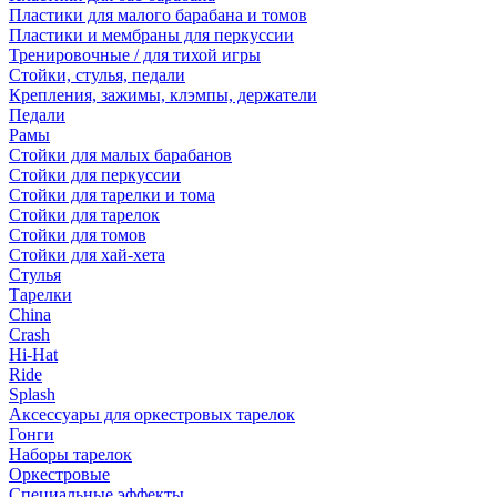
Пластики для малого барабана и томов
Пластики и мембраны для перкуссии
Тренировочные / для тихой игры
Стойки, стулья, педали
Крепления, зажимы, клэмпы, держатели
Педали
Рамы
Стойки для малых барабанов
Стойки для перкуссии
Стойки для тарелки и тома
Стойки для тарелок
Стойки для томов
Стойки для хай-хета
Стулья
Тарелки
China
Crash
Hi-Hat
Ride
Splash
Аксессуары для оркестровых тарелок
Гонги
Наборы тарелок
Оркестровые
Специальные эффекты