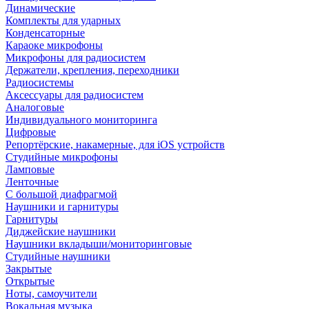
Динамические
Комплекты для ударных
Конденсаторные
Караоке микрофоны
Микрофоны для радиосистем
Держатели, крепления, переходники
Радиосистемы
Аксессуары для радиосистем
Аналоговые
Индивидуального мониторинга
Цифровые
Репортёрские, накамерные, для iOS устройств
Студийные микрофоны
Ламповые
Ленточные
С большой диафрагмой
Наушники и гарнитуры
Гарнитуры
Диджейские наушники
Наушники вкладыши/мониторинговые
Студийные наушники
Закрытые
Открытые
Ноты, самоучители
Вокальная музыка