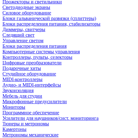
Прожекторы и светильники
Светодиодные экраны
Силовое оборудование
Блоки гальванической развязки (сплиттеры)
Блоки распределения питания, стабилизаторы
Диммеры, свитчеры
Следящий свет
Управление светом
Блоки распределения питания
Компьютерные системы управления
Контроллеры, пульты, селекторы
Цифровые преобразователи
Подарочные хиты
Студийное оборудование
MIDI-контроллеры
Аудио- и MIDI-интерфейсы
Звукоизоляция
Мебель для студии
Микрофонные предусилители
Мониторы
Программное обеспечение
Усилители для наушников/сист. мониторинга
Тюнеры и метрономы
Камертоны
Метрономы механические