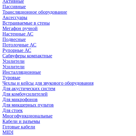
Активные
Пассивные
Трансляционное оборудование
Аксессуары
Встраиваемые в стены
Мегафон ручной
Настенные АС
Подвесные
Потолочные АС
Рупорные АС
Сабвуферы компактные
Усилители
Усилители
Инсталляционные
Туровые
Чехлы и кейсы для звукового оборудования
Для акустических систем
Для комбоусилителей
Для микрофонов
Для микшерных пультов
Для стоек
Многофункциональные
Кабели и разъемы
Готовые кабели
MIDI