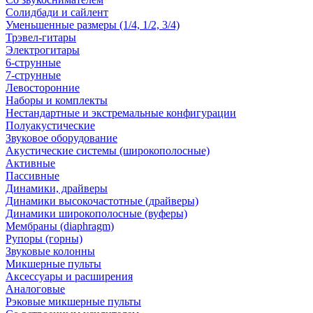
Солидбади и сайлент
Уменьшенные размеры (1/4, 1/2, 3/4)
Трэвел-гитары
Электрогитары
6-струнные
7-струнные
Левосторонние
Наборы и комплекты
Нестандартные и экстремальные конфигурации
Полуакустические
Звуковое оборудование
Акустические системы (широкополосные)
Активные
Пассивные
Динамики, драйверы
Динамики высокочастотные (драйверы)
Динамики широкополосные (вуферы)
Мембраны (diaphragm)
Рупоры (горны)
Звуковые колонны
Микшерные пульты
Аксессуары и расширения
Аналоговые
Рэковые микшерные пульты