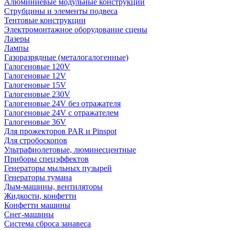
Алюминиевые модульные конструкции
Струбцины и элементы подвеса
Тентовые конструкции
Электромонтажное оборудование сцены
Лазеры
Лампы
Газоразрядные (металогалогенные)
Галогеновые 120V
Галогеновые 12V
Галогеновые 15V
Галогеновые 230V
Галогеновые 24V без отражателя
Галогеновые 24V с отражателем
Галогеновые 36V
Для прожекторов PAR и Pinspot
Для стробоскопов
Ультрафиолетовые, люминесцентные
Приборы спецэффектов
Генераторы мыльных пузырей
Генераторы тумана
Дым-машины, вентиляторы
Жидкости, конфетти
Конфетти машины
Снег-машины
Система сброса занавеса