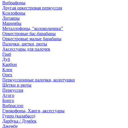
Вибрафоны
Другая оркестровая перкуссия
Ксилофоны
Литавры
Маримбы
Металлофоны, "колокольчики"
Оркестровые бас-барабаны
Оркестровые малые барабаны
Палочки, щетки, рюты
Аксессуары для палочек
Граб
Дуб
Карбон
Клен
Орех
Перкуссионные палочки, колотушки
Щетки и рюты
Перкуссия
Агого
Бонго
Вибраслэп
Глюкофоны, Ханги, аксессуары
Гуиро (калабасо)
Дарбука / Думбек
Джембе