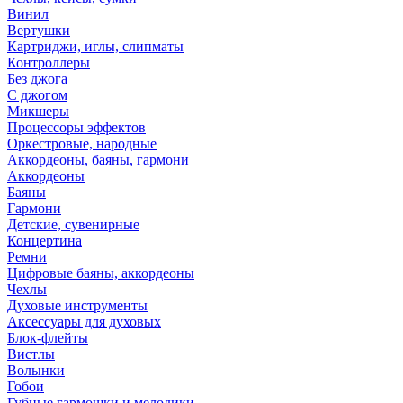
Винил
Вертушки
Картриджи, иглы, слипматы
Контроллеры
Без джога
С джогом
Микшеры
Процессоры эффектов
Оркестровые, народные
Аккордеоны, баяны, гармони
Аккордеоны
Баяны
Гармони
Детские, сувенирные
Концертина
Ремни
Цифровые баяны, аккордеоны
Чехлы
Духовые инструменты
Аксессуары для духовых
Блок-флейты
Вистлы
Волынки
Гобои
Губные гармошки и мелодики