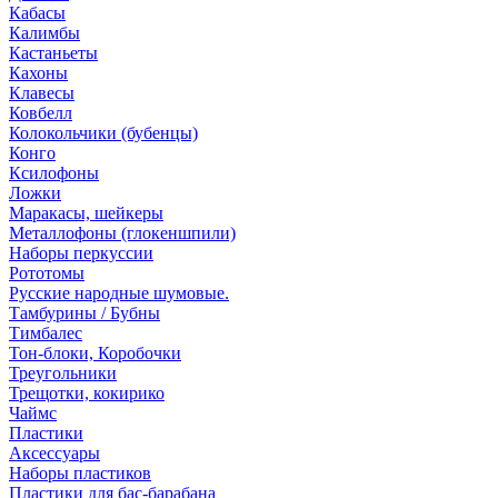
Кабасы
Калимбы
Кастаньеты
Кахоны
Клавесы
Ковбелл
Колокольчики (бубенцы)
Конго
Ксилофоны
Ложки
Маракасы, шейкеры
Металлофоны (глокеншпили)
Наборы перкуссии
Рототомы
Русские народные шумовые.
Тамбурины / Бубны
Тимбалес
Тон-блоки, Коробочки
Треугольники
Трещотки, кокирико
Чаймс
Пластики
Аксессуары
Наборы пластиков
Пластики для бас-барабана