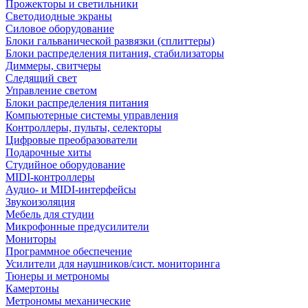
Прожекторы и светильники
Светодиодные экраны
Силовое оборудование
Блоки гальванической развязки (сплиттеры)
Блоки распределения питания, стабилизаторы
Диммеры, свитчеры
Следящий свет
Управление светом
Блоки распределения питания
Компьютерные системы управления
Контроллеры, пульты, селекторы
Цифровые преобразователи
Подарочные хиты
Студийное оборудование
MIDI-контроллеры
Аудио- и MIDI-интерфейсы
Звукоизоляция
Мебель для студии
Микрофонные предусилители
Мониторы
Программное обеспечение
Усилители для наушников/сист. мониторинга
Тюнеры и метрономы
Камертоны
Метрономы механические