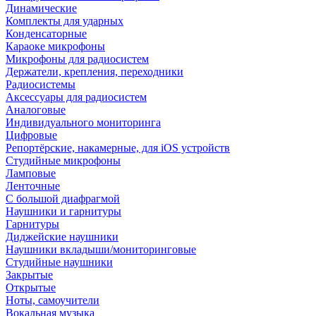
Динамические
Комплекты для ударных
Конденсаторные
Караоке микрофоны
Микрофоны для радиосистем
Держатели, крепления, переходники
Радиосистемы
Аксессуары для радиосистем
Аналоговые
Индивидуального мониторинга
Цифровые
Репортёрские, накамерные, для iOS устройств
Студийные микрофоны
Ламповые
Ленточные
С большой диафрагмой
Наушники и гарнитуры
Гарнитуры
Диджейские наушники
Наушники вкладыши/мониторинговые
Студийные наушники
Закрытые
Открытые
Ноты, самоучители
Вокальная музыка