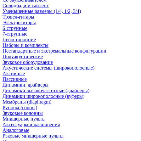
Солидбади и сайлент
Уменьшенные размеры (1/4, 1/2, 3/4)
Трэвел-гитары
Электрогитары
6-струнные
7-струнные
Левосторонние
Наборы и комплекты
Нестандартные и экстремальные конфигурации
Полуакустические
Звуковое оборудование
Акустические системы (широкополосные)
Активные
Пассивные
Динамики, драйверы
Динамики высокочастотные (драйверы)
Динамики широкополосные (вуферы)
Мембраны (diaphragm)
Рупоры (горны)
Звуковые колонны
Микшерные пульты
Аксессуары и расширения
Аналоговые
Рэковые микшерные пульты