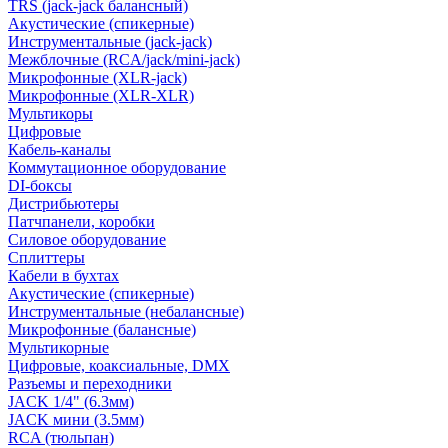
TRS (jack-jack балансный)
Акустические (спикерные)
Инструментальные (jack-jack)
Межблочные (RCA/jack/mini-jack)
Микрофонные (XLR-jack)
Микрофонные (XLR-XLR)
Мультикоры
Цифровые
Кабель-каналы
Коммутационное оборудование
DI-боксы
Дистрибьютеры
Патчпанели, коробки
Силовое оборудование
Сплиттеры
Кабели в бухтах
Акустические (спикерные)
Инструментальные (небалансные)
Микрофонные (балансные)
Мультикорные
Цифровые, коаксиальные, DMX
Разъемы и переходники
JACK 1/4" (6.3мм)
JACK мини (3.5мм)
RCA (тюльпан)