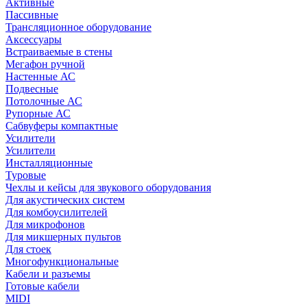
Активные
Пассивные
Трансляционное оборудование
Аксессуары
Встраиваемые в стены
Мегафон ручной
Настенные АС
Подвесные
Потолочные АС
Рупорные АС
Сабвуферы компактные
Усилители
Усилители
Инсталляционные
Туровые
Чехлы и кейсы для звукового оборудования
Для акустических систем
Для комбоусилителей
Для микрофонов
Для микшерных пультов
Для стоек
Многофункциональные
Кабели и разъемы
Готовые кабели
MIDI