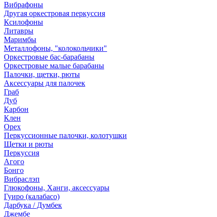
Вибрафоны
Другая оркестровая перкуссия
Ксилофоны
Литавры
Маримбы
Металлофоны, "колокольчики"
Оркестровые бас-барабаны
Оркестровые малые барабаны
Палочки, щетки, рюты
Аксессуары для палочек
Граб
Дуб
Карбон
Клен
Орех
Перкуссионные палочки, колотушки
Щетки и рюты
Перкуссия
Агого
Бонго
Вибраслэп
Глюкофоны, Ханги, аксессуары
Гуиро (калабасо)
Дарбука / Думбек
Джембе