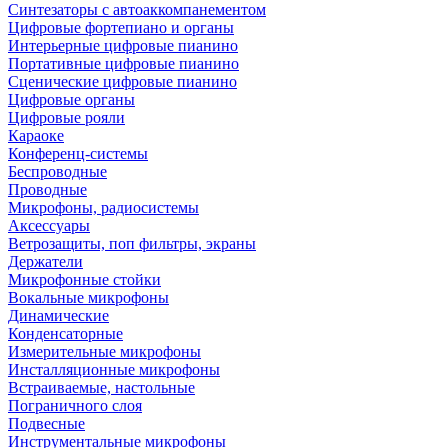
Синтезаторы с автоаккомпанементом
Цифровые фортепиано и органы
Интерьерные цифровые пианино
Портативные цифровые пианино
Сценические цифровые пианино
Цифровые органы
Цифровые рояли
Караоке
Конференц-системы
Беспроводные
Проводные
Микрофоны, радиосистемы
Аксессуары
Ветрозащиты, поп фильтры, экраны
Держатели
Микрофонные стойки
Вокальные микрофоны
Динамические
Конденсаторные
Измерительные микрофоны
Инсталляционные микрофоны
Встраиваемые, настольные
Пограничного слоя
Подвесные
Инструментальные микрофоны