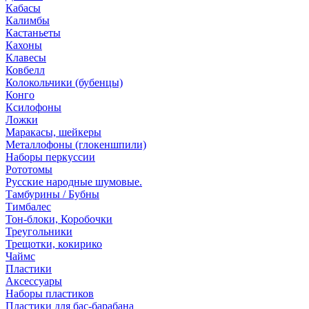
Кабасы
Калимбы
Кастаньеты
Кахоны
Клавесы
Ковбелл
Колокольчики (бубенцы)
Конго
Ксилофоны
Ложки
Маракасы, шейкеры
Металлофоны (глокеншпили)
Наборы перкуссии
Рототомы
Русские народные шумовые.
Тамбурины / Бубны
Тимбалес
Тон-блоки, Коробочки
Треугольники
Трещотки, кокирико
Чаймс
Пластики
Аксессуары
Наборы пластиков
Пластики для бас-барабана