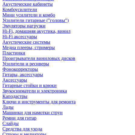
Акустические кабинеты
Комбоусилители
Мини усилители и комбо
Усилители гитарные ("головы")
Эмуляторы нагрузки
Hi-Fi, домашняя акустика, винил
Hi-Fi аксессуары
Акустические системы
Медиа плееры, стримеры
Пластинки
Проигрыватели виниловых дисков
Усилители и ресиверы
Фонокорректоры
Гитары, аксессуары
Аксессуары
Гитарные стойки и крюки
Звукосниматели и электроника
Каподастры
Ключи и инструменты для ремонта
Лады
Машинки для намотки струн
Ремни для гитар
Слайды
Средства для ухода
Струны и медиаторы