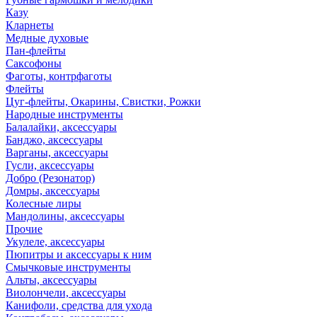
Казу
Кларнеты
Медные духовые
Пан-флейты
Саксофоны
Фаготы, контрфаготы
Флейты
Цуг-флейты, Окарины, Свистки, Рожки
Народные инструменты
Балалайки, аксессуары
Банджо, аксессуары
Варганы, аксессуары
Гусли, аксессуары
Добро (Резонатор)
Домры, аксессуары
Колесные лиры
Мандолины, аксессуары
Прочие
Укулеле, аксессуары
Пюпитры и аксессуары к ним
Смычковые инструменты
Альты, аксессуары
Виолончели, аксессуары
Канифоли, средства для ухода