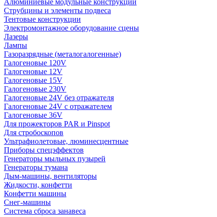
Алюминиевые модульные конструкции
Струбцины и элементы подвеса
Тентовые конструкции
Электромонтажное оборудование сцены
Лазеры
Лампы
Газоразрядные (металогалогенные)
Галогеновые 120V
Галогеновые 12V
Галогеновые 15V
Галогеновые 230V
Галогеновые 24V без отражателя
Галогеновые 24V с отражателем
Галогеновые 36V
Для прожекторов PAR и Pinspot
Для стробоскопов
Ультрафиолетовые, люминесцентные
Приборы спецэффектов
Генераторы мыльных пузырей
Генераторы тумана
Дым-машины, вентиляторы
Жидкости, конфетти
Конфетти машины
Снег-машины
Система сброса занавеса