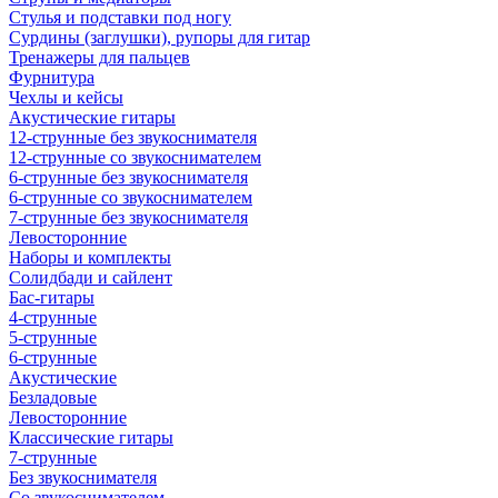
Стулья и подставки под ногу
Сурдины (заглушки), рупоры для гитар
Тренажеры для пальцев
Фурнитура
Чехлы и кейсы
Акустические гитары
12-струнные без звукоснимателя
12-струнные со звукоснимателем
6-струнные без звукоснимателя
6-струнные со звукоснимателем
7-струнные без звукоснимателя
Левосторонние
Наборы и комплекты
Солидбади и сайлент
Бас-гитары
4-струнные
5-струнные
6-струнные
Акустические
Безладовые
Левосторонние
Классические гитары
7-струнные
Без звукоснимателя
Со звукоснимателем