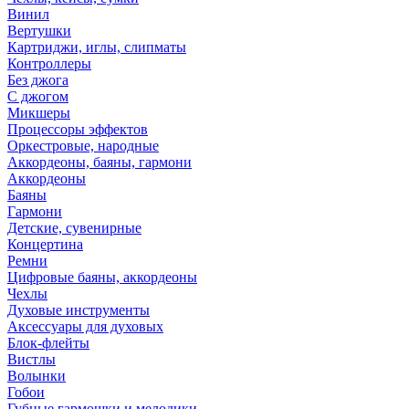
Винил
Вертушки
Картриджи, иглы, слипматы
Контроллеры
Без джога
С джогом
Микшеры
Процессоры эффектов
Оркестровые, народные
Аккордеоны, баяны, гармони
Аккордеоны
Баяны
Гармони
Детские, сувенирные
Концертина
Ремни
Цифровые баяны, аккордеоны
Чехлы
Духовые инструменты
Аксессуары для духовых
Блок-флейты
Вистлы
Волынки
Гобои
Губные гармошки и мелодики