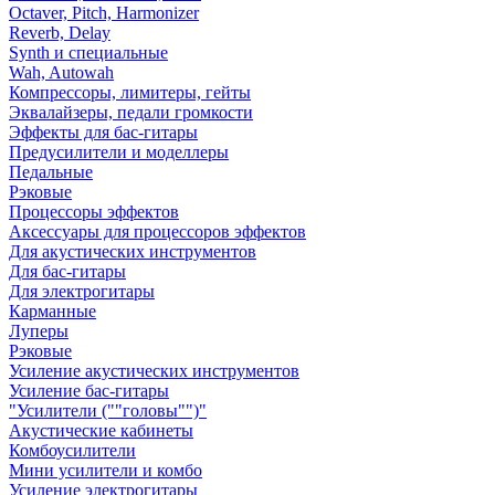
Octaver, Pitch, Harmonizer
Reverb, Delay
Synth и специальные
Wah, Autowah
Компрессоры, лимитеры, гейты
Эквалайзеры, педали громкости
Эффекты для бас-гитары
Предусилители и моделлеры
Педальные
Рэковые
Процессоры эффектов
Аксессуары для процессоров эффектов
Для акустических инструментов
Для бас-гитары
Для электрогитары
Карманные
Луперы
Рэковые
Усиление акустических инструментов
Усиление бас-гитары
"Усилители (""головы"")"
Акустические кабинеты
Комбоусилители
Мини усилители и комбо
Усиление электрогитары