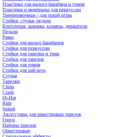
Пластики для малого барабана и томов
Пластики и мембраны для перкуссии
Тренировочные / для тихой игры
Стойки, стулья, педали
Крепления, зажимы, клэмпы, держатели
Педали
Рамы
Стойки для малых барабанов
Стойки для перкуссии
Стойки для тарелки и тома
Стойки для тарелок
Стойки для томов
Стойки для хай-хета
Стулья
Тарелки
China
Crash
Hi-Hat
Ride
Splash
Аксессуары для оркестровых тарелок
Гонги
Наборы тарелок
Оркестровые
Специальные эффекты