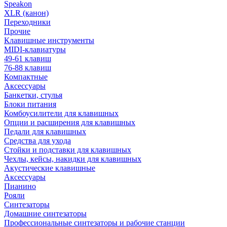
Speakon
XLR (канон)
Переходники
Прочие
Клавишные инструменты
MIDI-клавиатуры
49-61 клавиш
76-88 клавиш
Компактные
Аксессуары
Банкетки, стулья
Блоки питания
Комбоусилители для клавишных
Опции и расширения для клавишных
Педали для клавишных
Средства для ухода
Стойки и подставки для клавишных
Чехлы, кейсы, накидки для клавишных
Акустические клавишные
Аксессуары
Пианино
Рояли
Синтезаторы
Домашние синтезаторы
Профессиональные синтезаторы и рабочие станции