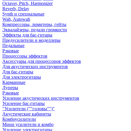
Octaver, Pitch, Harmonizer
Reverb, Delay
Synth и специальные
Wah, Autowah
Компрессоры, лимитеры, гейты
Эквалайзеры, педали громкости
Эффекты для бас-гитары
Предусилители и моделлеры
Педальные
Рэковые
Процессоры эффектов
Аксессуары для процессоров эффектов
Для акустических инструментов
Для бас-гитары
Для электрогитары
Карманные
Луперы
Рэковые
Усиление акустических инструментов
Усиление бас-гитары
"Усилители (""головы"")"
Акустические кабинеты
Комбоусилители
Мини усилители и комбо
Усиление электрогитары