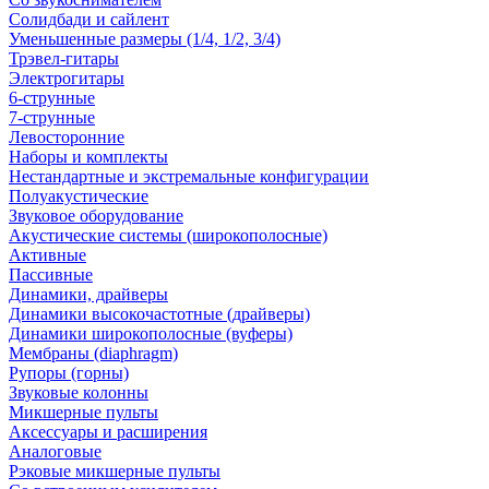
Солидбади и сайлент
Уменьшенные размеры (1/4, 1/2, 3/4)
Трэвел-гитары
Электрогитары
6-струнные
7-струнные
Левосторонние
Наборы и комплекты
Нестандартные и экстремальные конфигурации
Полуакустические
Звуковое оборудование
Акустические системы (широкополосные)
Активные
Пассивные
Динамики, драйверы
Динамики высокочастотные (драйверы)
Динамики широкополосные (вуферы)
Мембраны (diaphragm)
Рупоры (горны)
Звуковые колонны
Микшерные пульты
Аксессуары и расширения
Аналоговые
Рэковые микшерные пульты