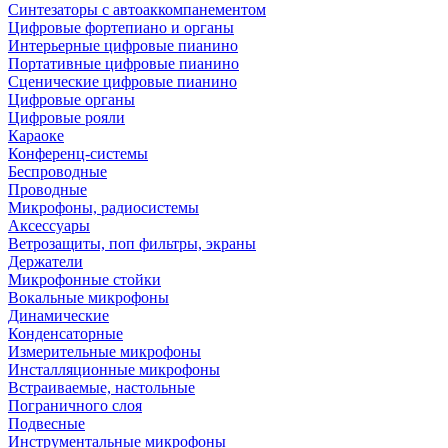
Синтезаторы с автоаккомпанементом
Цифровые фортепиано и органы
Интерьерные цифровые пианино
Портативные цифровые пианино
Сценические цифровые пианино
Цифровые органы
Цифровые рояли
Караоке
Конференц-системы
Беспроводные
Проводные
Микрофоны, радиосистемы
Аксессуары
Ветрозащиты, поп фильтры, экраны
Держатели
Микрофонные стойки
Вокальные микрофоны
Динамические
Конденсаторные
Измерительные микрофоны
Инсталляционные микрофоны
Встраиваемые, настольные
Пограничного слоя
Подвесные
Инструментальные микрофоны