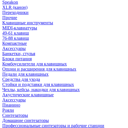
Speakon
XLR (канон)
Переходники
Прочие
Клавишные инструменты
MIDI-клавиатуры
49-61 клавиш
76-88 клавиш
Компактные
Аксессуары
Банкетки, стулья
Блоки питания
Комбоусилители для клавишных
Опции и расширения для клавишных
Педали для клавишных
Средства для ухода
Стойки и подставки для клавишных
Чехлы, кейсы, накидки для клавишных
Акустические клавишные
Аксессуары
Пианино
Рояли
Синтезаторы
Домашние синтезаторы
Профессиональные синтезаторы и рабочие станции