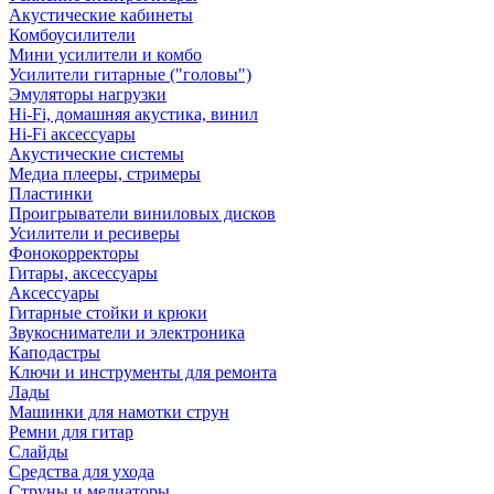
Акустические кабинеты
Комбоусилители
Мини усилители и комбо
Усилители гитарные ("головы")
Эмуляторы нагрузки
Hi-Fi, домашняя акустика, винил
Hi-Fi аксессуары
Акустические системы
Медиа плееры, стримеры
Пластинки
Проигрыватели виниловых дисков
Усилители и ресиверы
Фонокорректоры
Гитары, аксессуары
Аксессуары
Гитарные стойки и крюки
Звукосниматели и электроника
Каподастры
Ключи и инструменты для ремонта
Лады
Машинки для намотки струн
Ремни для гитар
Слайды
Средства для ухода
Струны и медиаторы