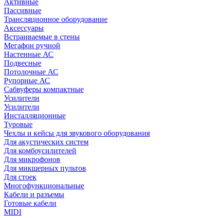
Активные
Пассивные
Трансляционное оборудование
Аксессуары
Встраиваемые в стены
Мегафон ручной
Настенные АС
Подвесные
Потолочные АС
Рупорные АС
Сабвуферы компактные
Усилители
Усилители
Инсталляционные
Туровые
Чехлы и кейсы для звукового оборудования
Для акустических систем
Для комбоусилителей
Для микрофонов
Для микшерных пультов
Для стоек
Многофункциональные
Кабели и разъемы
Готовые кабели
MIDI