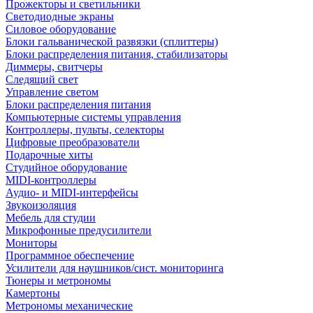
Прожекторы и светильники
Светодиодные экраны
Силовое оборудование
Блоки гальванической развязки (сплиттеры)
Блоки распределения питания, стабилизаторы
Диммеры, свитчеры
Следящий свет
Управление светом
Блоки распределения питания
Компьютерные системы управления
Контроллеры, пульты, селекторы
Цифровые преобразователи
Подарочные хиты
Студийное оборудование
MIDI-контроллеры
Аудио- и MIDI-интерфейсы
Звукоизоляция
Мебель для студии
Микрофонные предусилители
Мониторы
Программное обеспечение
Усилители для наушников/сист. мониторинга
Тюнеры и метрономы
Камертоны
Метрономы механические