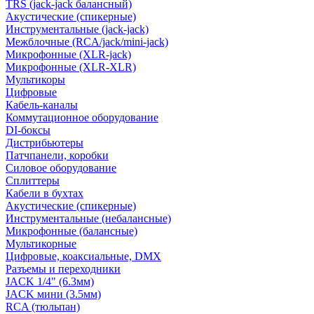
TRS (jack-jack балансный)
Акустические (спикерные)
Инструментальные (jack-jack)
Межблочные (RCA/jack/mini-jack)
Микрофонные (XLR-jack)
Микрофонные (XLR-XLR)
Мультикоры
Цифровые
Кабель-каналы
Коммутационное оборудование
DI-боксы
Дистрибьютеры
Патчпанели, коробки
Силовое оборудование
Сплиттеры
Кабели в бухтах
Акустические (спикерные)
Инструментальные (небалансные)
Микрофонные (балансные)
Мультикорные
Цифровые, коаксиальные, DMX
Разъемы и переходники
JACK 1/4" (6.3мм)
JACK мини (3.5мм)
RCA (тюльпан)