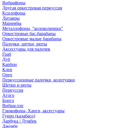
Вибрафоны
Другая оркестровая перкуссия
Ксилофоны
Литавры
Маримбы
Металлофоны, "колокольчики"
Оркестровые бас-барабаны
Оркестровые малые барабаны
Палочки, щетки, рюты
Аксессуары для палочек
Граб
Дуб
Карбон
Клен
Орех
Перкуссионные палочки, колотушки
Щетки и рюты
Перкуссия
Агого
Бонго
Вибраслэп
Глюкофоны, Ханги, аксессуары
Гуиро (калабасо)
Дарбука / Думбек
Джембе