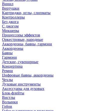
Винил
Вертушки
Картриджи, иглы, слипматы
Контроллеры
Без джога
С джогом
Микшеры
Процессоры эффектов
Оркестровые, народные
Аккордеоны, баяны, гармони
Аккордеоны
Баяны
Гармони
Детские, сувенирные
Концертина
Ремни
Цифровые баяны, аккордеоны
Чехлы
Духовые инструменты
Аксессуары для духовых
Блок-флейты
Вистлы
Волынки
Гобои
Губные гармошки и мелодики