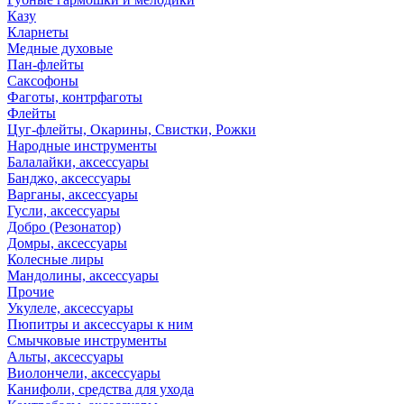
Казу
Кларнеты
Медные духовые
Пан-флейты
Саксофоны
Фаготы, контрфаготы
Флейты
Цуг-флейты, Окарины, Свистки, Рожки
Народные инструменты
Балалайки, аксессуары
Банджо, аксессуары
Варганы, аксессуары
Гусли, аксессуары
Добро (Резонатор)
Домры, аксессуары
Колесные лиры
Мандолины, аксессуары
Прочие
Укулеле, аксессуары
Пюпитры и аксессуары к ним
Смычковые инструменты
Альты, аксессуары
Виолончели, аксессуары
Канифоли, средства для ухода