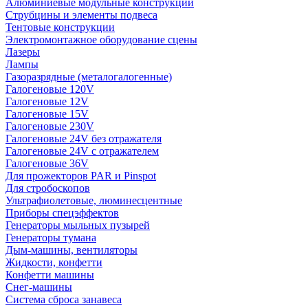
Алюминиевые модульные конструкции
Струбцины и элементы подвеса
Тентовые конструкции
Электромонтажное оборудование сцены
Лазеры
Лампы
Газоразрядные (металогалогенные)
Галогеновые 120V
Галогеновые 12V
Галогеновые 15V
Галогеновые 230V
Галогеновые 24V без отражателя
Галогеновые 24V с отражателем
Галогеновые 36V
Для прожекторов PAR и Pinspot
Для стробоскопов
Ультрафиолетовые, люминесцентные
Приборы спецэффектов
Генераторы мыльных пузырей
Генераторы тумана
Дым-машины, вентиляторы
Жидкости, конфетти
Конфетти машины
Снег-машины
Система сброса занавеса