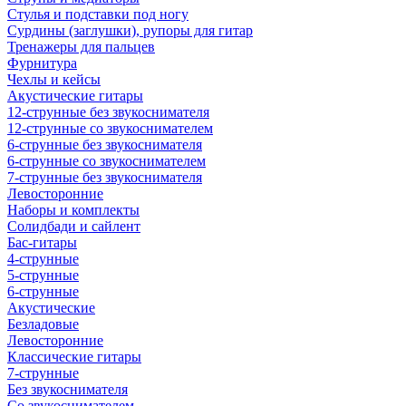
Стулья и подставки под ногу
Сурдины (заглушки), рупоры для гитар
Тренажеры для пальцев
Фурнитура
Чехлы и кейсы
Акустические гитары
12-струнные без звукоснимателя
12-струнные со звукоснимателем
6-струнные без звукоснимателя
6-струнные со звукоснимателем
7-струнные без звукоснимателя
Левосторонние
Наборы и комплекты
Солидбади и сайлент
Бас-гитары
4-струнные
5-струнные
6-струнные
Акустические
Безладовые
Левосторонние
Классические гитары
7-струнные
Без звукоснимателя
Со звукоснимателем