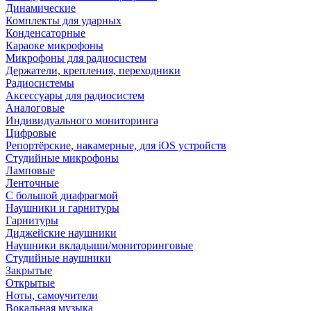
Динамические
Комплекты для ударных
Конденсаторные
Караоке микрофоны
Микрофоны для радиосистем
Держатели, крепления, переходники
Радиосистемы
Аксессуары для радиосистем
Аналоговые
Индивидуального мониторинга
Цифровые
Репортёрские, накамерные, для iOS устройств
Студийные микрофоны
Ламповые
Ленточные
С большой диафрагмой
Наушники и гарнитуры
Гарнитуры
Диджейские наушники
Наушники вкладыши/мониторинговые
Студийные наушники
Закрытые
Открытые
Ноты, самоучители
Вокальная музыка