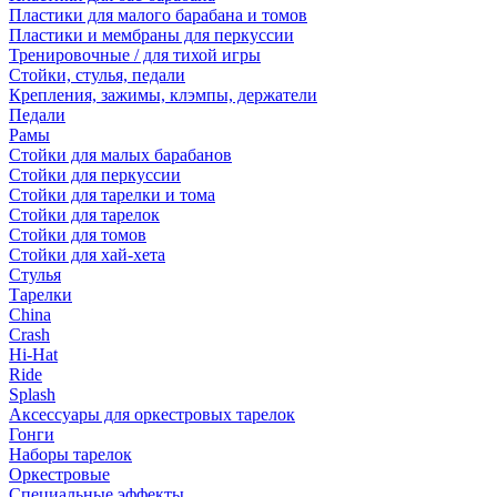
Пластики для малого барабана и томов
Пластики и мембраны для перкуссии
Тренировочные / для тихой игры
Стойки, стулья, педали
Крепления, зажимы, клэмпы, держатели
Педали
Рамы
Стойки для малых барабанов
Стойки для перкуссии
Стойки для тарелки и тома
Стойки для тарелок
Стойки для томов
Стойки для хай-хета
Стулья
Тарелки
China
Crash
Hi-Hat
Ride
Splash
Аксессуары для оркестровых тарелок
Гонги
Наборы тарелок
Оркестровые
Специальные эффекты