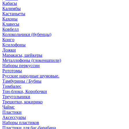
Кабасы
Калимбы
Кастаньеты
Кахоны
Клавесы
Ковбелл
Колокольчики (бубенцы)
Конго
Ксилофоны
Ложки
Маракасы, шейкеры
Металлофоны (глокеншпили)
Наборы перкуссии
Рототомы
Русские народные шумовые.
Тамбурины / Бубны
Тимбалес
Тон-блоки, Коробочки
Треугольники
Трещотки, кокирико
Чаймс
Пластики
Аксессуары
Наборы пластиков
Пластики для бас-барабана