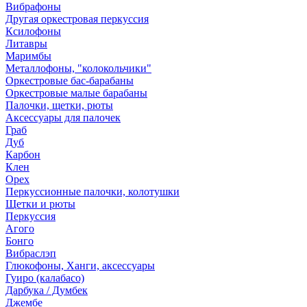
Вибрафоны
Другая оркестровая перкуссия
Ксилофоны
Литавры
Маримбы
Металлофоны, "колокольчики"
Оркестровые бас-барабаны
Оркестровые малые барабаны
Палочки, щетки, рюты
Аксессуары для палочек
Граб
Дуб
Карбон
Клен
Орех
Перкуссионные палочки, колотушки
Щетки и рюты
Перкуссия
Агого
Бонго
Вибраслэп
Глюкофоны, Ханги, аксессуары
Гуиро (калабасо)
Дарбука / Думбек
Джембе