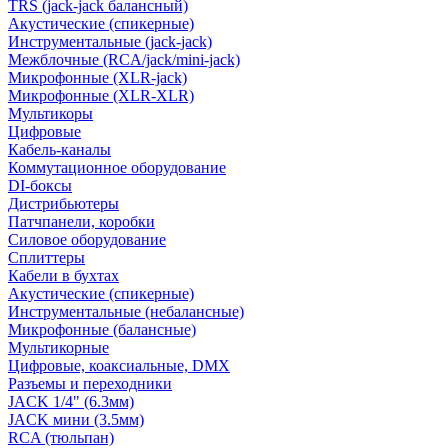
TRS (jack-jack балансный)
Акустические (спикерные)
Инструментальные (jack-jack)
Межблочные (RCA/jack/mini-jack)
Микрофонные (XLR-jack)
Микрофонные (XLR-XLR)
Мультикоры
Цифровые
Кабель-каналы
Коммутационное оборудование
DI-боксы
Дистрибьютеры
Патчпанели, коробки
Силовое оборудование
Сплиттеры
Кабели в бухтах
Акустические (спикерные)
Инструментальные (небалансные)
Микрофонные (балансные)
Мультикорные
Цифровые, коаксиальные, DMX
Разъемы и переходники
JACK 1/4" (6.3мм)
JACK мини (3.5мм)
RCA (тюльпан)