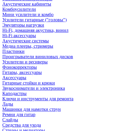
Акустические кабинеты
Комбоусилители
Мини усилители и комбо
Усилители гитарные ("головы")
Эмуляторы нагрузки
Hi-Fi, домашняя акустика, винил
Hi-Fi аксессуары
Акустические системы
Медиа плееры, стримеры
Пластинки
Проигрыватели виниловых дисков
Усилители и ресиверы
Фонокорректоры
Гитары, аксессуары
Аксессуары
Гитарные стойки и крюки
Звукосниматели и электроника
Каподастры
Ключи и инструменты для ремонта
Лады
Машинки для намотки струн
Ремни для гитар
Слайды
Средства для ухода
Струны и медиаторы