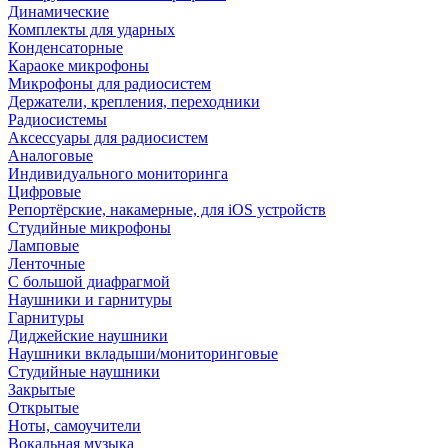
Динамические
Комплекты для ударных
Конденсаторные
Караоке микрофоны
Микрофоны для радиосистем
Держатели, крепления, переходники
Радиосистемы
Аксессуары для радиосистем
Аналоговые
Индивидуального мониторинга
Цифровые
Репортёрские, накамерные, для iOS устройств
Студийные микрофоны
Ламповые
Ленточные
С большой диафрагмой
Наушники и гарнитуры
Гарнитуры
Диджейские наушники
Наушники вкладыши/мониторинговые
Студийные наушники
Закрытые
Открытые
Ноты, самоучители
Вокальная музыка