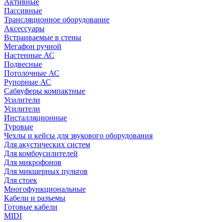
Активные
Пассивные
Трансляционное оборудование
Аксессуары
Встраиваемые в стены
Мегафон ручной
Настенные АС
Подвесные
Потолочные АС
Рупорные АС
Сабвуферы компактные
Усилители
Усилители
Инсталляционные
Туровые
Чехлы и кейсы для звукового оборудования
Для акустических систем
Для комбоусилителей
Для микрофонов
Для микшерных пультов
Для стоек
Многофункциональные
Кабели и разъемы
Готовые кабели
MIDI