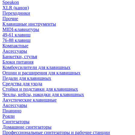
Speakon
XLR (канон)
Переходники
Прочие
Клавишные инструменты
MIDI-клавиатуры
49-61 клавиш
76-88 клавиш
Компактные
Аксессуары
Банкетки, стулья
Блоки питания
Комбоусилители для клавишных
Опции и расширения для клавишных
Педали для клавишных
Средства для ухода
Стойки и подставки для клавишных
Чехлы, кейсы, накидки для клавишных
Акустические клавишные
Аксессуары
Пианино
Рояли
Синтезаторы
Домашние синтезаторы
Профессиональные синтезаторы и рабочие станции