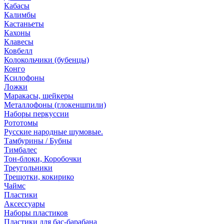
Кабасы
Калимбы
Кастаньеты
Кахоны
Клавесы
Ковбелл
Колокольчики (бубенцы)
Конго
Ксилофоны
Ложки
Маракасы, шейкеры
Металлофоны (глокеншпили)
Наборы перкуссии
Рототомы
Русские народные шумовые.
Тамбурины / Бубны
Тимбалес
Тон-блоки, Коробочки
Треугольники
Трещотки, кокирико
Чаймс
Пластики
Аксессуары
Наборы пластиков
Пластики для бас-барабана