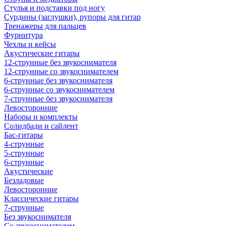
Стулья и подставки под ногу
Сурдины (заглушки), рупоры для гитар
Тренажеры для пальцев
Фурнитура
Чехлы и кейсы
Акустические гитары
12-струнные без звукоснимателя
12-струнные со звукоснимателем
6-струнные без звукоснимателя
6-струнные со звукоснимателем
7-струнные без звукоснимателя
Левосторонние
Наборы и комплекты
Солидбади и сайлент
Бас-гитары
4-струнные
5-струнные
6-струнные
Акустические
Безладовые
Левосторонние
Классические гитары
7-струнные
Без звукоснимателя
Со звукоснимателем