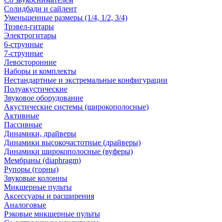
Солидбади и сайлент
Уменьшенные размеры (1/4, 1/2, 3/4)
Трэвел-гитары
Электрогитары
6-струнные
7-струнные
Левосторонние
Наборы и комплекты
Нестандартные и экстремальные конфигурации
Полуакустические
Звуковое оборудование
Акустические системы (широкополосные)
Активные
Пассивные
Динамики, драйверы
Динамики высокочастотные (драйверы)
Динамики широкополосные (вуферы)
Мембраны (diaphragm)
Рупоры (горны)
Звуковые колонны
Микшерные пульты
Аксессуары и расширения
Аналоговые
Рэковые микшерные пульты