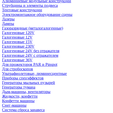
Алюминиевые модульные конструкции
Струбцины и элементы подвеса
Тентовые конструкции
Электромонтажное оборудование сцены
Лазеры
Лампы
Газоразрядные (металогалогенные)
Галогеновые 120V
Галогеновые 12V
Галогеновые 15V
Галогеновые 230V
Галогеновые 24V без отражателя
Галогеновые 24V с отражателем
Галогеновые 36V
Для прожекторов PAR и Pinspot
Для стробоскопов
Ультрафиолетовые, люминесцентные
Приборы спецэффектов
Генераторы мыльных пузырей
Генераторы тумана
Дым-машины, вентиляторы
Жидкости, конфетти
Конфетти машины
Снег-машины
Система сброса занавеса