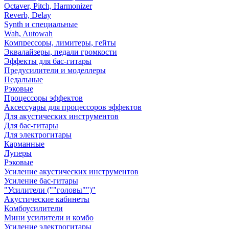
Octaver, Pitch, Harmonizer
Reverb, Delay
Synth и специальные
Wah, Autowah
Компрессоры, лимитеры, гейты
Эквалайзеры, педали громкости
Эффекты для бас-гитары
Предусилители и моделлеры
Педальные
Рэковые
Процессоры эффектов
Аксессуары для процессоров эффектов
Для акустических инструментов
Для бас-гитары
Для электрогитары
Карманные
Луперы
Рэковые
Усиление акустических инструментов
Усиление бас-гитары
"Усилители (""головы"")"
Акустические кабинеты
Комбоусилители
Мини усилители и комбо
Усиление электрогитары