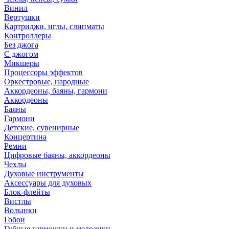
Винил
Вертушки
Картриджи, иглы, слипматы
Контроллеры
Без джога
С джогом
Микшеры
Процессоры эффектов
Оркестровые, народные
Аккордеоны, баяны, гармони
Аккордеоны
Баяны
Гармони
Детские, сувенирные
Концертина
Ремни
Цифровые баяны, аккордеоны
Чехлы
Духовые инструменты
Аксессуары для духовых
Блок-флейты
Вистлы
Волынки
Гобои
Губные гармошки и мелодики