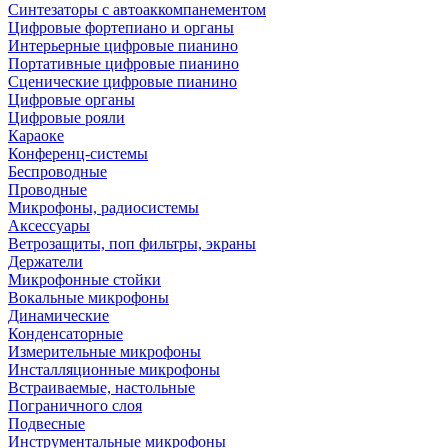
Синтезаторы с автоаккомпанементом
Цифровые фортепиано и органы
Интерьерные цифровые пианино
Портативные цифровые пианино
Сценические цифровые пианино
Цифровые органы
Цифровые рояли
Караоке
Конференц-системы
Беспроводные
Проводные
Микрофоны, радиосистемы
Аксессуары
Ветрозащиты, поп фильтры, экраны
Держатели
Микрофонные стойки
Вокальные микрофоны
Динамические
Конденсаторные
Измерительные микрофоны
Инсталляционные микрофоны
Встраиваемые, настольные
Пограничного слоя
Подвесные
Инструментальные микрофоны