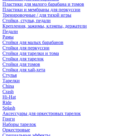
Пластики для малого барабана и томов
Пластики и мембраны для перкуссии
Тренировочные / для тихой игры
Стойки, стулья, педали
Крепления, зажимы, клэмпы, держатели
Педали
Рамы
Стойки для малых барабанов
Стойки для перкуссии
Стойки для тарелки и тома
Стойки для тарелок
Стойки для томов
Стойки для хай-хета
Стулья
Тарелки
China
Crash
Hi-Hat
Ride
Splash
Аксессуары для оркестровых тарелок
Гонги
Наборы тарелок
Оркестровые
Специальные эффекты