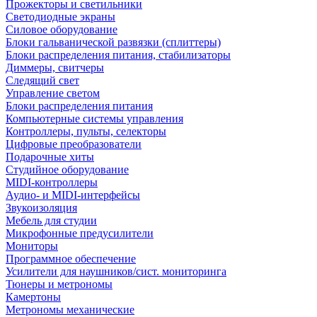
Прожекторы и светильники
Светодиодные экраны
Силовое оборудование
Блоки гальванической развязки (сплиттеры)
Блоки распределения питания, стабилизаторы
Диммеры, свитчеры
Следящий свет
Управление светом
Блоки распределения питания
Компьютерные системы управления
Контроллеры, пульты, селекторы
Цифровые преобразователи
Подарочные хиты
Студийное оборудование
MIDI-контроллеры
Аудио- и MIDI-интерфейсы
Звукоизоляция
Мебель для студии
Микрофонные предусилители
Мониторы
Программное обеспечение
Усилители для наушников/сист. мониторинга
Тюнеры и метрономы
Камертоны
Метрономы механические