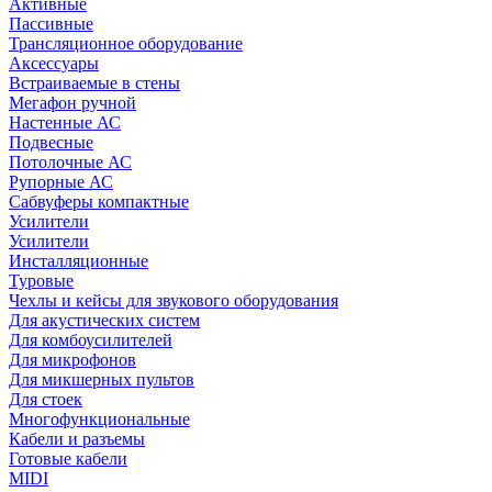
Активные
Пассивные
Трансляционное оборудование
Аксессуары
Встраиваемые в стены
Мегафон ручной
Настенные АС
Подвесные
Потолочные АС
Рупорные АС
Сабвуферы компактные
Усилители
Усилители
Инсталляционные
Туровые
Чехлы и кейсы для звукового оборудования
Для акустических систем
Для комбоусилителей
Для микрофонов
Для микшерных пультов
Для стоек
Многофункциональные
Кабели и разъемы
Готовые кабели
MIDI