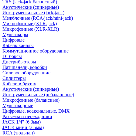
TRS (jack-jack балансный)
Акустические (спикерные)
Инструментальные (jack-jack)
Межблочные (RCA/jack/mini-jack)
Микрофонные (XLR-jack)
Микрофонные (XLR-XLR)
Мультикоры
Цифровые
Кабель-каналы
Коммутационное оборудование
DI-боксы
Дистрибьютеры
Патчпанели, коробки
Силовое оборудование
Сплиттеры
Кабели в бухтах
Акустические (спикерные)
Инструментальные (небалансные)
Микрофонные (балансные)
Мультикорные
Цифровые, коаксиальные, DMX
Разъемы и переходники
JACK 1/4" (6.3мм)
JACK мини (3.5мм)
RCA (тюльпан)