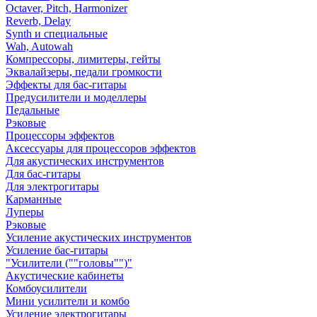
Octaver, Pitch, Harmonizer
Reverb, Delay
Synth и специальные
Wah, Autowah
Компрессоры, лимитеры, гейты
Эквалайзеры, педали громкости
Эффекты для бас-гитары
Предусилители и моделлеры
Педальные
Рэковые
Процессоры эффектов
Аксессуары для процессоров эффектов
Для акустических инструментов
Для бас-гитары
Для электрогитары
Карманные
Луперы
Рэковые
Усиление акустических инструментов
Усиление бас-гитары
"Усилители (""головы"")"
Акустические кабинеты
Комбоусилители
Мини усилители и комбо
Усиление электрогитары