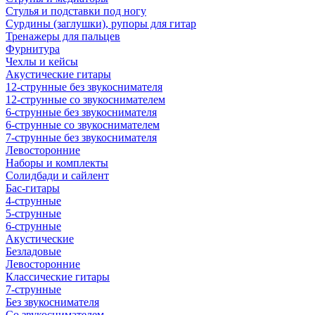
Стулья и подставки под ногу
Сурдины (заглушки), рупоры для гитар
Тренажеры для пальцев
Фурнитура
Чехлы и кейсы
Акустические гитары
12-струнные без звукоснимателя
12-струнные со звукоснимателем
6-струнные без звукоснимателя
6-струнные со звукоснимателем
7-струнные без звукоснимателя
Левосторонние
Наборы и комплекты
Солидбади и сайлент
Бас-гитары
4-струнные
5-струнные
6-струнные
Акустические
Безладовые
Левосторонние
Классические гитары
7-струнные
Без звукоснимателя
Со звукоснимателем