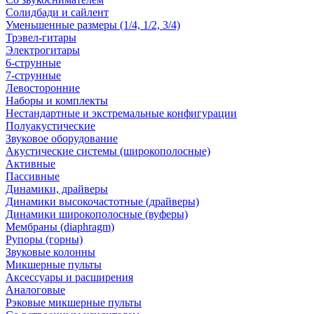
Солидбади и сайлент
Уменьшенные размеры (1/4, 1/2, 3/4)
Трэвел-гитары
Электрогитары
6-струнные
7-струнные
Левосторонние
Наборы и комплекты
Нестандартные и экстремальные конфигурации
Полуакустические
Звуковое оборудование
Акустические системы (широкополосные)
Активные
Пассивные
Динамики, драйверы
Динамики высокочастотные (драйверы)
Динамики широкополосные (вуферы)
Мембраны (diaphragm)
Рупоры (горны)
Звуковые колонны
Микшерные пульты
Аксессуары и расширения
Аналоговые
Рэковые микшерные пульты