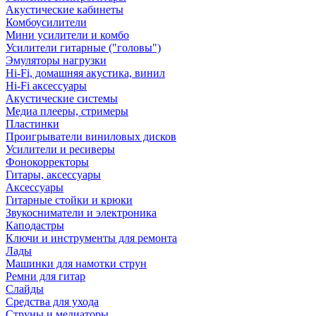
Акустические кабинеты
Комбоусилители
Мини усилители и комбо
Усилители гитарные ("головы")
Эмуляторы нагрузки
Hi-Fi, домашняя акустика, винил
Hi-Fi аксессуары
Акустические системы
Медиа плееры, стримеры
Пластинки
Проигрыватели виниловых дисков
Усилители и ресиверы
Фонокорректоры
Гитары, аксессуары
Аксессуары
Гитарные стойки и крюки
Звукосниматели и электроника
Каподастры
Ключи и инструменты для ремонта
Лады
Машинки для намотки струн
Ремни для гитар
Слайды
Средства для ухода
Струны и медиаторы