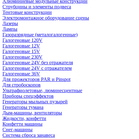
Алюминиевые модульные конструкции
Струбцины и элементы подвеса
Тентовые конструкции
Электромонтажное оборудование сцены
Лазеры
Лампы
Газоразрядные (металогалогенные)
Галогеновые 120V
Галогеновые 12V
Галогеновые 15V
Галогеновые 230V
Галогеновые 24V без отражателя
Галогеновые 24V с отражателем
Галогеновые 36V
Для прожекторов PAR и Pinspot
Для стробоскопов
Ультрафиолетовые, люминесцентные
Приборы спецэффектов
Генераторы мыльных пузырей
Генераторы тумана
Дым-машины, вентиляторы
Жидкости, конфетти
Конфетти машины
Снег-машины
Система сброса занавеса