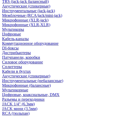
TRS (jack-jack балансный)
Акустические (спикерные)
Инструментальные (jack-jack)
Межблочные (RCA/jack/mini-jack)
Микрофонные (XLR-jack)
Микрофонные (XLR-XLR)
Мультикоры
Цифровые
Кабель-каналы
Коммутационное оборудование
DI-боксы
Дистрибьютеры
Патчпанели, коробки
Силовое оборудование
Сплиттеры
Кабели в бухтах
Акустические (спикерные)
Инструментальные (небалансные)
Микрофонные (балансные)
Мультикорные
Цифровые, коаксиальные, DMX
Разъемы и переходники
JACK 1/4" (6.3мм)
JACK мини (3.5мм)
RCA (тюльпан)