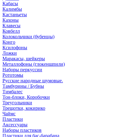
Кабасы
Калимбы
Кастаньеты
Кахоны
Клавесы
Ковбелл
Колокольчики (бубенцы)
Конго
Ксилофоны
Ложки
Маракасы, шейкеры
Металлофоны (глокеншпили)
Наборы перкуссии
Рототомы
Русские народные шумовые.
Тамбурины / Бубны
Тимбалес
Тон-блоки, Коробочки
Треугольники
Трещотки, кокирико
Чаймс
Пластики
Аксессуары
Наборы пластиков
Пластики для бас-барабана