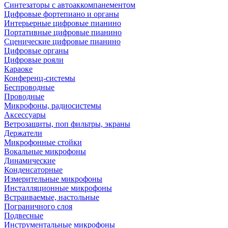
Синтезаторы с автоаккомпанементом
Цифровые фортепиано и органы
Интерьерные цифровые пианино
Портативные цифровые пианино
Сценические цифровые пианино
Цифровые органы
Цифровые рояли
Караоке
Конференц-системы
Беспроводные
Проводные
Микрофоны, радиосистемы
Аксессуары
Ветрозащиты, поп фильтры, экраны
Держатели
Микрофонные стойки
Вокальные микрофоны
Динамические
Конденсаторные
Измерительные микрофоны
Инсталляционные микрофоны
Встраиваемые, настольные
Пограничного слоя
Подвесные
Инструментальные микрофоны