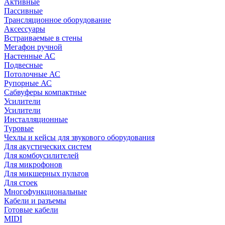
Активные
Пассивные
Трансляционное оборудование
Аксессуары
Встраиваемые в стены
Мегафон ручной
Настенные АС
Подвесные
Потолочные АС
Рупорные АС
Сабвуферы компактные
Усилители
Усилители
Инсталляционные
Туровые
Чехлы и кейсы для звукового оборудования
Для акустических систем
Для комбоусилителей
Для микрофонов
Для микшерных пультов
Для стоек
Многофункциональные
Кабели и разъемы
Готовые кабели
MIDI