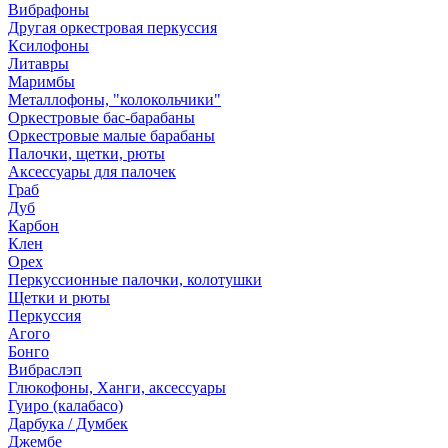
Вибрафоны
Другая оркестровая перкуссия
Ксилофоны
Литавры
Маримбы
Металлофоны, "колокольчики"
Оркестровые бас-барабаны
Оркестровые малые барабаны
Палочки, щетки, рюты
Аксессуары для палочек
Граб
Дуб
Карбон
Клен
Орех
Перкуссионные палочки, колотушки
Щетки и рюты
Перкуссия
Агого
Бонго
Вибраслэп
Глюкофоны, Ханги, аксессуары
Гуиро (калабасо)
Дарбука / Думбек
Джембе