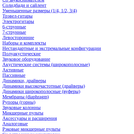
Солидбади и сайлент
Уменьшенные размеры (1/4, 1/2, 3/4)
Трэвел-гитары
Электрогитары
6-струнные
7-струнные
Левосторонние
Наборы и комплекты
Нестандартные и экстремальные конфигурации
Полуакустические
Звуковое оборудование
Акустические системы (широкополосные)
Активные
Пассивные
Динамики, драйверы
Динамики высокочастотные (драйверы)
Динамики широкополосные (вуферы)
Мембраны (diaphragm)
Рупоры (горны)
Звуковые колонны
Микшерные пульты
Аксессуары и расширения
Аналоговые
Рэковые микшерные пульты