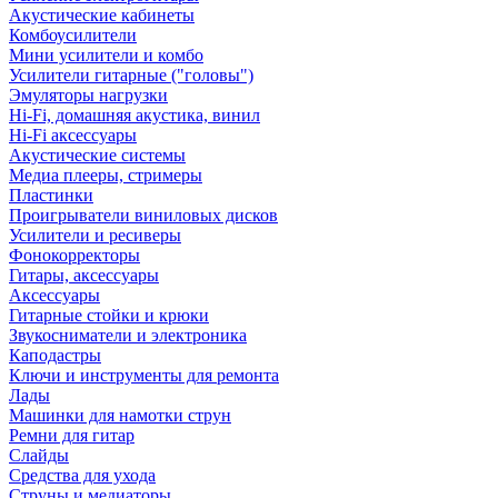
Акустические кабинеты
Комбоусилители
Мини усилители и комбо
Усилители гитарные ("головы")
Эмуляторы нагрузки
Hi-Fi, домашняя акустика, винил
Hi-Fi аксессуары
Акустические системы
Медиа плееры, стримеры
Пластинки
Проигрыватели виниловых дисков
Усилители и ресиверы
Фонокорректоры
Гитары, аксессуары
Аксессуары
Гитарные стойки и крюки
Звукосниматели и электроника
Каподастры
Ключи и инструменты для ремонта
Лады
Машинки для намотки струн
Ремни для гитар
Слайды
Средства для ухода
Струны и медиаторы