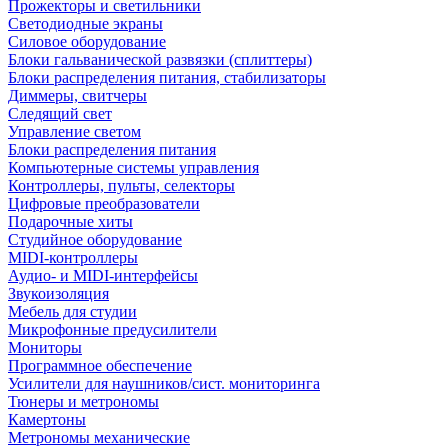
Прожекторы и светильники
Светодиодные экраны
Силовое оборудование
Блоки гальванической развязки (сплиттеры)
Блоки распределения питания, стабилизаторы
Диммеры, свитчеры
Следящий свет
Управление светом
Блоки распределения питания
Компьютерные системы управления
Контроллеры, пульты, селекторы
Цифровые преобразователи
Подарочные хиты
Студийное оборудование
MIDI-контроллеры
Аудио- и MIDI-интерфейсы
Звукоизоляция
Мебель для студии
Микрофонные предусилители
Мониторы
Программное обеспечение
Усилители для наушников/сист. мониторинга
Тюнеры и метрономы
Камертоны
Метрономы механические