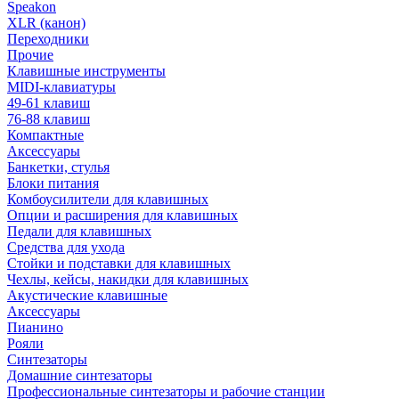
Speakon
XLR (канон)
Переходники
Прочие
Клавишные инструменты
MIDI-клавиатуры
49-61 клавиш
76-88 клавиш
Компактные
Аксессуары
Банкетки, стулья
Блоки питания
Комбоусилители для клавишных
Опции и расширения для клавишных
Педали для клавишных
Средства для ухода
Стойки и подставки для клавишных
Чехлы, кейсы, накидки для клавишных
Акустические клавишные
Аксессуары
Пианино
Рояли
Синтезаторы
Домашние синтезаторы
Профессиональные синтезаторы и рабочие станции