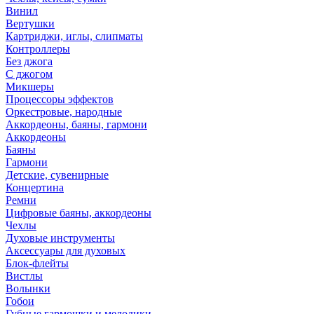
Винил
Вертушки
Картриджи, иглы, слипматы
Контроллеры
Без джога
С джогом
Микшеры
Процессоры эффектов
Оркестровые, народные
Аккордеоны, баяны, гармони
Аккордеоны
Баяны
Гармони
Детские, сувенирные
Концертина
Ремни
Цифровые баяны, аккордеоны
Чехлы
Духовые инструменты
Аксессуары для духовых
Блок-флейты
Вистлы
Волынки
Гобои
Губные гармошки и мелодики