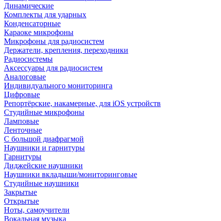
Динамические
Комплекты для ударных
Конденсаторные
Караоке микрофоны
Микрофоны для радиосистем
Держатели, крепления, переходники
Радиосистемы
Аксессуары для радиосистем
Аналоговые
Индивидуального мониторинга
Цифровые
Репортёрские, накамерные, для iOS устройств
Студийные микрофоны
Ламповые
Ленточные
С большой диафрагмой
Наушники и гарнитуры
Гарнитуры
Диджейские наушники
Наушники вкладыши/мониторинговые
Студийные наушники
Закрытые
Открытые
Ноты, самоучители
Вокальная музыка