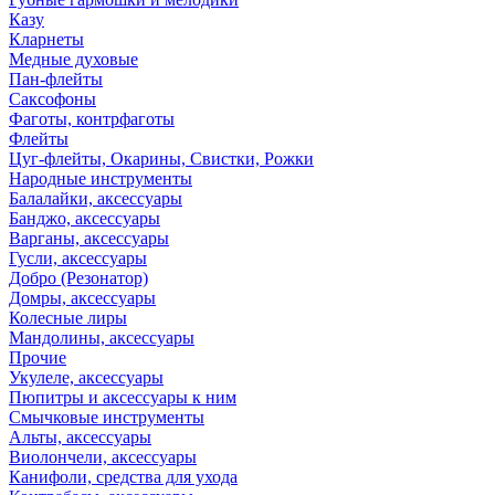
Казу
Кларнеты
Медные духовые
Пан-флейты
Саксофоны
Фаготы, контрфаготы
Флейты
Цуг-флейты, Окарины, Свистки, Рожки
Народные инструменты
Балалайки, аксессуары
Банджо, аксессуары
Варганы, аксессуары
Гусли, аксессуары
Добро (Резонатор)
Домры, аксессуары
Колесные лиры
Мандолины, аксессуары
Прочие
Укулеле, аксессуары
Пюпитры и аксессуары к ним
Смычковые инструменты
Альты, аксессуары
Виолончели, аксессуары
Канифоли, средства для ухода