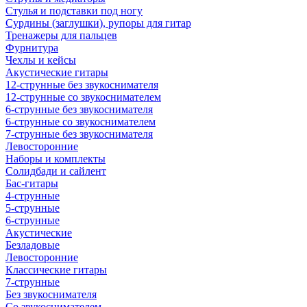
Стулья и подставки под ногу
Сурдины (заглушки), рупоры для гитар
Тренажеры для пальцев
Фурнитура
Чехлы и кейсы
Акустические гитары
12-струнные без звукоснимателя
12-струнные со звукоснимателем
6-струнные без звукоснимателя
6-струнные со звукоснимателем
7-струнные без звукоснимателя
Левосторонние
Наборы и комплекты
Солидбади и сайлент
Бас-гитары
4-струнные
5-струнные
6-струнные
Акустические
Безладовые
Левосторонние
Классические гитары
7-струнные
Без звукоснимателя
Со звукоснимателем