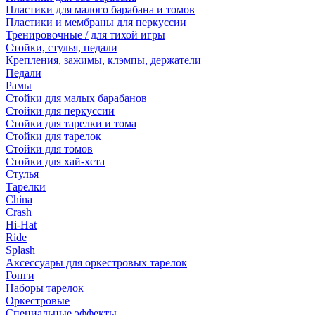
Пластики для малого барабана и томов
Пластики и мембраны для перкуссии
Тренировочные / для тихой игры
Стойки, стулья, педали
Крепления, зажимы, клэмпы, держатели
Педали
Рамы
Стойки для малых барабанов
Стойки для перкуссии
Стойки для тарелки и тома
Стойки для тарелок
Стойки для томов
Стойки для хай-хета
Стулья
Тарелки
China
Crash
Hi-Hat
Ride
Splash
Аксессуары для оркестровых тарелок
Гонги
Наборы тарелок
Оркестровые
Специальные эффекты