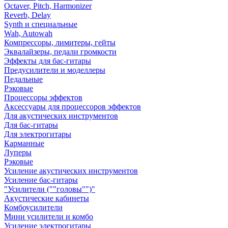
Octaver, Pitch, Harmonizer
Reverb, Delay
Synth и специальные
Wah, Autowah
Компрессоры, лимитеры, гейты
Эквалайзеры, педали громкости
Эффекты для бас-гитары
Предусилители и моделлеры
Педальные
Рэковые
Процессоры эффектов
Аксессуары для процессоров эффектов
Для акустических инструментов
Для бас-гитары
Для электрогитары
Карманные
Луперы
Рэковые
Усиление акустических инструментов
Усиление бас-гитары
"Усилители (""головы"")"
Акустические кабинеты
Комбоусилители
Мини усилители и комбо
Усиление электрогитары