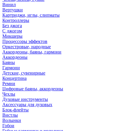
Винил
Вертушки
Картриджи, иглы, слипматы
Контроллеры
Без джога
С джогом
Микшеры
Процессоры эффектов
Оркестровые, народные
Аккордеоны, баяны, гармони
Аккордеоны
Баяны
Гармони
Детские, сувенирные
Концертина
Ремни
Цифровые баяны, аккордеоны
Чехлы
Духовые инструменты
Аксессуары для духовых
Блок-флейты
Вистлы
Волынки
Гобои
Губные гармошки и мелодики