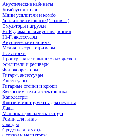
Акустические кабинеты
Комбоусилители
Мини усилители и комбо
Усилители гитарные ("головы")
Эмуляторы нагрузки
Hi-Fi, домашняя акустика, винил
Hi-Fi аксессуары
Акустические системы
Медиа плееры, стримеры
Пластинки
Проигрыватели виниловых дисков
Усилители и ресиверы
Фонокорректоры
Гитары, аксессуары
Аксессуары
Гитарные стойки и крюки
Звукосниматели и электроника
Каподастры
Ключи и инструменты для ремонта
Лады
Машинки для намотки струн
Ремни для гитар
Слайды
Средства для ухода
Струны и медиаторы