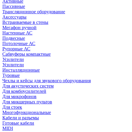
Активные
Пассивные
Трансляционное оборудование
Аксессуары
Встраиваемые в стены
Мегафон ручной
Настенные АС
Подвесные
Потолочные АС
Рупорные АС
Сабвуферы компактные
Усилители
Усилители
Инсталляционные
Туровые
Чехлы и кейсы для звукового оборудования
Для акустических систем
Для комбоусилителей
Для микрофонов
Для микшерных пультов
Для стоек
Многофункциональные
Кабели и разъемы
Готовые кабели
MIDI