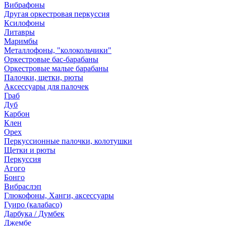
Вибрафоны
Другая оркестровая перкуссия
Ксилофоны
Литавры
Маримбы
Металлофоны, "колокольчики"
Оркестровые бас-барабаны
Оркестровые малые барабаны
Палочки, щетки, рюты
Аксессуары для палочек
Граб
Дуб
Карбон
Клен
Орех
Перкуссионные палочки, колотушки
Щетки и рюты
Перкуссия
Агого
Бонго
Вибраслэп
Глюкофоны, Ханги, аксессуары
Гуиро (калабасо)
Дарбука / Думбек
Джембе