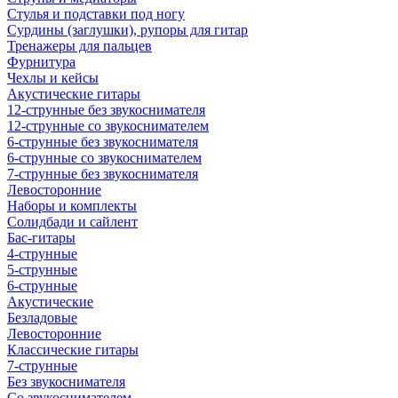
Стулья и подставки под ногу
Сурдины (заглушки), рупоры для гитар
Тренажеры для пальцев
Фурнитура
Чехлы и кейсы
Акустические гитары
12-струнные без звукоснимателя
12-струнные со звукоснимателем
6-струнные без звукоснимателя
6-струнные со звукоснимателем
7-струнные без звукоснимателя
Левосторонние
Наборы и комплекты
Солидбади и сайлент
Бас-гитары
4-струнные
5-струнные
6-струнные
Акустические
Безладовые
Левосторонние
Классические гитары
7-струнные
Без звукоснимателя
Со звукоснимателем