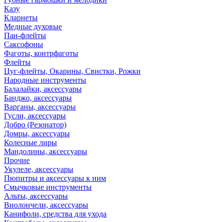
Казу
Кларнеты
Медные духовые
Пан-флейты
Саксофоны
Фаготы, контрфаготы
Флейты
Цуг-флейты, Окарины, Свистки, Рожки
Народные инструменты
Балалайки, аксессуары
Банджо, аксессуары
Варганы, аксессуары
Гусли, аксессуары
Добро (Резонатор)
Домры, аксессуары
Колесные лиры
Мандолины, аксессуары
Прочие
Укулеле, аксессуары
Пюпитры и аксессуары к ним
Смычковые инструменты
Альты, аксессуары
Виолончели, аксессуары
Канифоли, средства для ухода