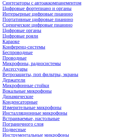
Синтезаторы с автоаккомпанементом
Цифровые фортепиано и органы
Интерьерные цифровые пианино
Портативные цифровые пианино
Сценические цифровые пианино
Цифровые органы
Цифровые рояли
Караоке
Конференц-системы
Беспроводные
Проводные
Микрофоны, радиосистемы
Аксессуары
Ветрозащиты, поп фильтры, экраны
Держатели
Микрофонные стойки
Вокальные микрофоны
Динамические
Конденсаторные
Измерительные микрофоны
Инсталляционные микрофоны
Встраиваемые, настольные
Пограничного слоя
Подвесные
Инструментальные микрофоны