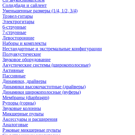
Солидбади и сайлент
Уменьшенные размеры (1/4, 1/2, 3/4)
Трэвел-гитары
Электрогитары
6-струнные
7-струнные
Левосторонние
Наборы и комплекты
Нестандартные и экстремальные конфигурации
Полуакустические
Звуковое оборудование
Акустические системы (широкополосные)
Активные
Пассивные
Динамики, драйверы
Динамики высокочастотные (драйверы)
Динамики широкополосные (вуферы)
Мембраны (diaphragm)
Рупоры (горны)
Звуковые колонны
Микшерные пульты
Аксессуары и расширения
Аналоговые
Рэковые микшерные пульты