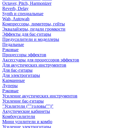
Octaver, Pitch, Harmonizer
Reverb, Delay
Synth и специальные
Wah, Autowah
Компрессоры, лимитеры, гейты
Эквалайзеры, педали громкости
Эффекты для бас-гитары
Предусилители и моделлеры
Педальные
Рэковые
Процессоры эффектов
Аксессуары для процессоров эффектов
Для акустических инструментов
Для бас-гитары
Для электрогитары
Карманные
Луперы
Рэковые
Усиление акустических инструментов
Усиление бас-гитары
"Усилители (""головы"")"
Акустические кабинеты
Комбоусилители
Мини усилители и комбо
Усиление электрогитары