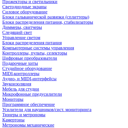
Прожекторы и светильники
Светодиодные экраны
Силовое оборудование
Блоки гальванической развязки (сплиттеры)
Блоки распределения питания, стабилизаторы
Диммеры, свитчеры
Следящий свет
Управление светом
Блоки распределения питания
Компьютерные системы управления
Контроллеры, пульты, селекторы
Цифровые преобразователи
Подарочные хиты
Студийное оборудование
MIDI-контроллеры
Аудио- и MIDI-интерфейсы
Звукоизоляция
Мебель для студии
Микрофонные предусилители
Мониторы
Программное обеспечение
Усилители для наушников/сист. мониторинга
Тюнеры и метрономы
Камертоны
Метрономы механические