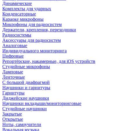
Динамические
Комплекты для ударных
Конденсаторные
Караоке микрофоны
Микрофоны для радиосистем
Держатели, крепления, переходники
Радиосистемы
Аксессуары для радиосистем
Аналоговые
Индивидуального мониторинга
Цифровые
Репортёрские, накамерные, для iOS устройств
Студийные микрофоны
Ламповые
Ленточные
С большой диафрагмой
Наушники и гарнитуры
Гарнитуры
Диджейские наушники
Наушники вкладыши/мониторинговые
Студийные наушники
Закрытые
Открытые
Ноты, самоучители
Вокальная музыка