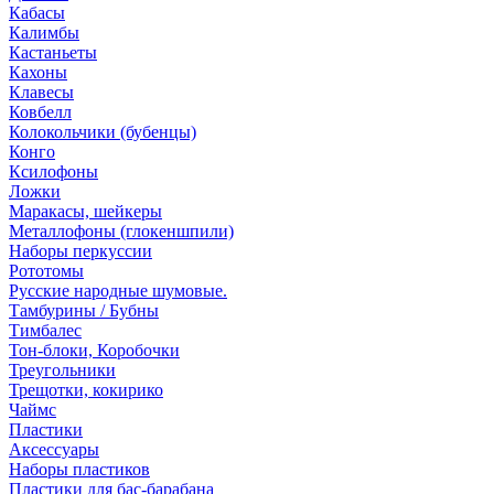
Кабасы
Калимбы
Кастаньеты
Кахоны
Клавесы
Ковбелл
Колокольчики (бубенцы)
Конго
Ксилофоны
Ложки
Маракасы, шейкеры
Металлофоны (глокеншпили)
Наборы перкуссии
Рототомы
Русские народные шумовые.
Тамбурины / Бубны
Тимбалес
Тон-блоки, Коробочки
Треугольники
Трещотки, кокирико
Чаймс
Пластики
Аксессуары
Наборы пластиков
Пластики для бас-барабана