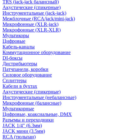
TRS (jack-jack балансный)
Акустические (спикерные)
Инструментальные (jack-jack)
Межблочные (RCA/jack/mini-jack)
Микрофонные (XLR-jack)
Микрофонные (XLR-XLR)
Мультикоры
Цифровые
Кабель-каналы
Коммутационное оборудование
DI-боксы
Дистрибьютеры
Патчпанели, коробки
Силовое оборудование
Сплиттеры
Кабели в бухтах
Акустические (спикерные)
Инструментальные (небалансные)
Микрофонные (балансные)
Мультикорные
Цифровые, коаксиальные, DMX
Разъемы и переходники
JACK 1/4" (6.3мм)
JACK мини (3.5мм)
RCA (тюльпан)