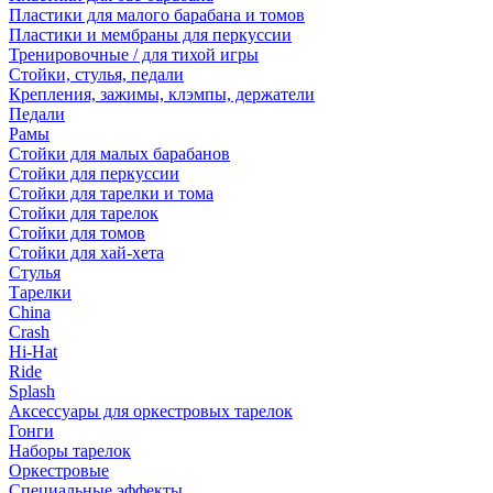
Пластики для малого барабана и томов
Пластики и мембраны для перкуссии
Тренировочные / для тихой игры
Стойки, стулья, педали
Крепления, зажимы, клэмпы, держатели
Педали
Рамы
Стойки для малых барабанов
Стойки для перкуссии
Стойки для тарелки и тома
Стойки для тарелок
Стойки для томов
Стойки для хай-хета
Стулья
Тарелки
China
Crash
Hi-Hat
Ride
Splash
Аксессуары для оркестровых тарелок
Гонги
Наборы тарелок
Оркестровые
Специальные эффекты