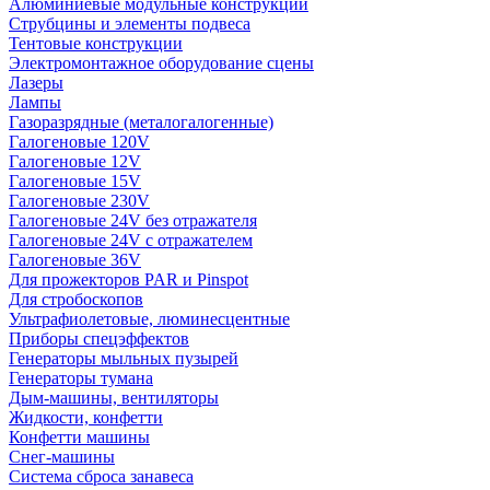
Алюминиевые модульные конструкции
Струбцины и элементы подвеса
Тентовые конструкции
Электромонтажное оборудование сцены
Лазеры
Лампы
Газоразрядные (металогалогенные)
Галогеновые 120V
Галогеновые 12V
Галогеновые 15V
Галогеновые 230V
Галогеновые 24V без отражателя
Галогеновые 24V с отражателем
Галогеновые 36V
Для прожекторов PAR и Pinspot
Для стробоскопов
Ультрафиолетовые, люминесцентные
Приборы спецэффектов
Генераторы мыльных пузырей
Генераторы тумана
Дым-машины, вентиляторы
Жидкости, конфетти
Конфетти машины
Снег-машины
Система сброса занавеса