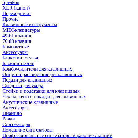
Speakon
XLR (канон)
Переходники
Прочие
Клавишные инструменты
MIDI-клавиатуры
49-61 клавиш
76-88 клавиш
Компактные
Аксессуары
Банкетки, стулья
Блоки питания
Комбоусилители для клавишных
Опции и расширения для клавишных
Педали для клавишных
Средства для ухода
Стойки и подставки для клавишных
Чехлы, кейсы, накидки для клавишных
Акустические клавишные
Аксессуары
Пианино
Рояли
Синтезаторы
Домашние синтезаторы
Профессиональные синтезаторы и рабочие станции