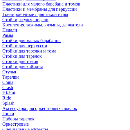
Пластики для малого барабана и томов
Пластики и мембраны для перкуссии
Тренировочные / для тихой игры
Стойки, стулья, педали
Крепления, зажимы, клэмпы, держатели
Педали
Рамы
Стойки для малых барабанов
Стойки для перкуссии
Стойки для тарелки и тома
Стойки для тарелок
Стойки для томов
Стойки для хай-хета
Стулья
Тарелки
China
Crash
Hi-Hat
Ride
Splash
Аксессуары для оркестровых тарелок
Гонги
Наборы тарелок
Оркестровые
Специальные эффекты