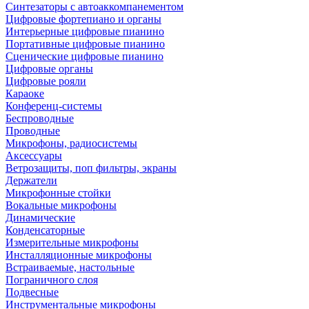
Синтезаторы с автоаккомпанементом
Цифровые фортепиано и органы
Интерьерные цифровые пианино
Портативные цифровые пианино
Сценические цифровые пианино
Цифровые органы
Цифровые рояли
Караоке
Конференц-системы
Беспроводные
Проводные
Микрофоны, радиосистемы
Аксессуары
Ветрозащиты, поп фильтры, экраны
Держатели
Микрофонные стойки
Вокальные микрофоны
Динамические
Конденсаторные
Измерительные микрофоны
Инсталляционные микрофоны
Встраиваемые, настольные
Пограничного слоя
Подвесные
Инструментальные микрофоны