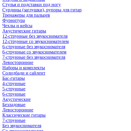
Стулья и подставки под ногу
Сурдины (заглушки), рупоры для гитар
Тренажеры для пальцев
Фурнитура
Чехлы и кейсы
Акустические гитары
12-струнные без звукоснимателя
12-струнные со звукоснимателем
6-струнные без звукоснимателя
6-струнные со звукоснимателем
7-струнные без звукоснимателя
Левосторонние
Наборы и комплекты
Солидбади и сайлент
Бас-гитары
4-струнные
5-струнные
6-струнные
Акустические
Безладовые
Левосторонние
Классические гитары
7-струнные
Без звукоснимателя
Со звукоснимателем