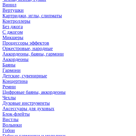
Винил
Вертушки
Картриджи, иглы, слипматы
Контроллеры
Без джога
С джогом
Микшеры
Процессоры эффектов
Оркестровые, народные
Аккордеоны, баяны, гармони
Аккордеоны
Баяны
Гармони
Детские, сувенирные
Концертина
Ремни
Цифровые баяны, аккордеоны
Чехлы
Духовые инструменты
Аксессуары для духовых
Блок-флейты
Вистлы
Волынки
Гобои
Губные гармошки и мелодики