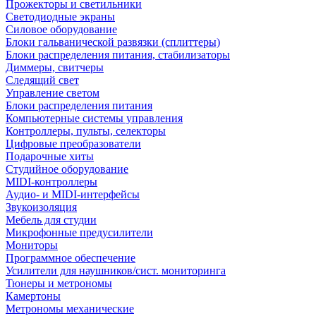
Прожекторы и светильники
Светодиодные экраны
Силовое оборудование
Блоки гальванической развязки (сплиттеры)
Блоки распределения питания, стабилизаторы
Диммеры, свитчеры
Следящий свет
Управление светом
Блоки распределения питания
Компьютерные системы управления
Контроллеры, пульты, селекторы
Цифровые преобразователи
Подарочные хиты
Студийное оборудование
MIDI-контроллеры
Аудио- и MIDI-интерфейсы
Звукоизоляция
Мебель для студии
Микрофонные предусилители
Мониторы
Программное обеспечение
Усилители для наушников/сист. мониторинга
Тюнеры и метрономы
Камертоны
Метрономы механические