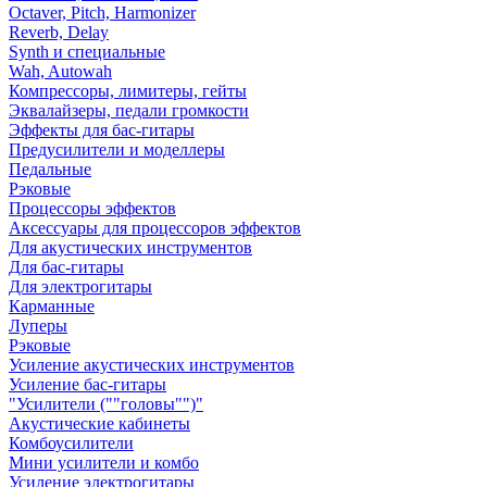
Octaver, Pitch, Harmonizer
Reverb, Delay
Synth и специальные
Wah, Autowah
Компрессоры, лимитеры, гейты
Эквалайзеры, педали громкости
Эффекты для бас-гитары
Предусилители и моделлеры
Педальные
Рэковые
Процессоры эффектов
Аксессуары для процессоров эффектов
Для акустических инструментов
Для бас-гитары
Для электрогитары
Карманные
Луперы
Рэковые
Усиление акустических инструментов
Усиление бас-гитары
"Усилители (""головы"")"
Акустические кабинеты
Комбоусилители
Мини усилители и комбо
Усиление электрогитары