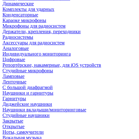
Динамические
Комплекты для ударных
Конденсаторные
Караоке микрофоны
Микрофоны для радиосистем
Держатели, крепления, переходники
Радиосистемы
Аксессуары для радиосистем
Аналоговые
Индивидуального мониторинга
Цифровые
Репортёрские, накамерные, для iOS устройств
Студийные микрофоны
Ламповые
Ленточные
С большой диафрагмой
Наушники и гарнитуры
Гарнитуры
Диджейские наушники
Наушники вкладыши/мониторинговые
Студийные наушники
Закрытые
Открытые
Ноты, самоучители
Вокальная музыка