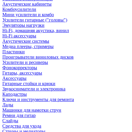
Акустические кабинеты
Комбоусилители
Мини усилители и комбо
Усилители гитарные ("головы")
Эмуляторы нагрузки
Hi-Fi, домашняя акустика, винил
Hi-Fi аксессуары
Акустические системы
Медиа плееры, стримеры
Пластинки
Проигрыватели виниловых дисков
Усилители и ресиверы
Фонокорректоры
Гитары, аксессуары
Аксессуары
Гитарные стойки и крюки
Звукосниматели и электроника
Каподастры
Ключи и инструменты для ремонта
Лады
Машинки для намотки струн
Ремни для гитар
Слайды
Средства для ухода
Струны и медиаторы