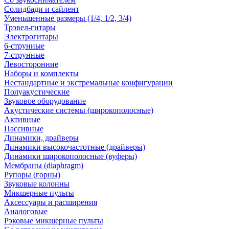
Солидбади и сайлент
Уменьшенные размеры (1/4, 1/2, 3/4)
Трэвел-гитары
Электрогитары
6-струнные
7-струнные
Левосторонние
Наборы и комплекты
Нестандартные и экстремальные конфигурации
Полуакустические
Звуковое оборудование
Акустические системы (широкополосные)
Активные
Пассивные
Динамики, драйверы
Динамики высокочастотные (драйверы)
Динамики широкополосные (вуферы)
Мембраны (diaphragm)
Рупоры (горны)
Звуковые колонны
Микшерные пульты
Аксессуары и расширения
Аналоговые
Рэковые микшерные пульты