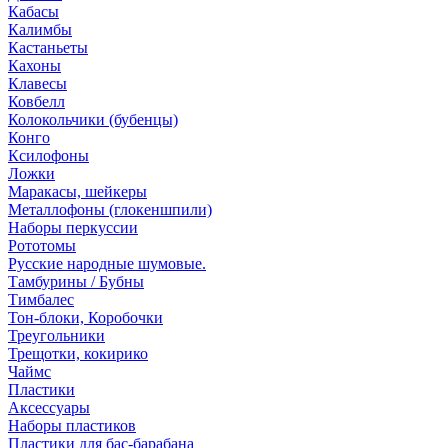
Кабасы
Калимбы
Кастаньеты
Кахоны
Клавесы
Ковбелл
Колокольчики (бубенцы)
Конго
Ксилофоны
Ложки
Маракасы, шейкеры
Металлофоны (глокеншпили)
Наборы перкуссии
Рототомы
Русские народные шумовые.
Тамбурины / Бубны
Тимбалес
Тон-блоки, Коробочки
Треугольники
Трещотки, кокирико
Чаймс
Пластики
Аксессуары
Наборы пластиков
Пластики для бас-барабана