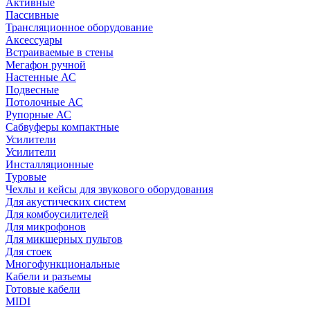
Активные
Пассивные
Трансляционное оборудование
Аксессуары
Встраиваемые в стены
Мегафон ручной
Настенные АС
Подвесные
Потолочные АС
Рупорные АС
Сабвуферы компактные
Усилители
Усилители
Инсталляционные
Туровые
Чехлы и кейсы для звукового оборудования
Для акустических систем
Для комбоусилителей
Для микрофонов
Для микшерных пультов
Для стоек
Многофункциональные
Кабели и разъемы
Готовые кабели
MIDI