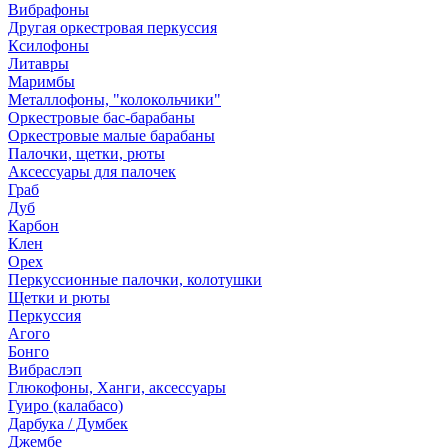
Вибрафоны
Другая оркестровая перкуссия
Ксилофоны
Литавры
Маримбы
Металлофоны, "колокольчики"
Оркестровые бас-барабаны
Оркестровые малые барабаны
Палочки, щетки, рюты
Аксессуары для палочек
Граб
Дуб
Карбон
Клен
Орех
Перкуссионные палочки, колотушки
Щетки и рюты
Перкуссия
Агого
Бонго
Вибраслэп
Глюкофоны, Ханги, аксессуары
Гуиро (калабасо)
Дарбука / Думбек
Джембе