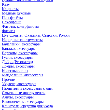
Казу
Кларнеты
Медные духовые
Пан-флейты
Саксофоны
Фаготы, контрфаготы
Флейты
Цуг-флейты, Окарины, Свистки, Рожки
Народные инструменты
Балалайки, аксессуары
Банджо, аксессуары
Варганы, аксессуары
Гусли, аксессуары
Добро (Резонатор)
Домры, аксессуары
Колесные лиры
Мандолины, аксессуары
Прочие
Укулеле, аксессуары
Пюпитры и аксессуары к ним
Смычковые инструменты
Альты, аксессуары
Виолончели, аксессуары
Канифоли, средства для ухода