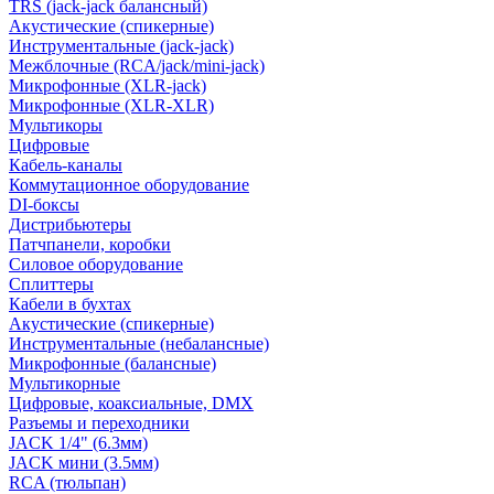
TRS (jack-jack балансный)
Акустические (спикерные)
Инструментальные (jack-jack)
Межблочные (RCA/jack/mini-jack)
Микрофонные (XLR-jack)
Микрофонные (XLR-XLR)
Мультикоры
Цифровые
Кабель-каналы
Коммутационное оборудование
DI-боксы
Дистрибьютеры
Патчпанели, коробки
Силовое оборудование
Сплиттеры
Кабели в бухтах
Акустические (спикерные)
Инструментальные (небалансные)
Микрофонные (балансные)
Мультикорные
Цифровые, коаксиальные, DMX
Разъемы и переходники
JACK 1/4" (6.3мм)
JACK мини (3.5мм)
RCA (тюльпан)