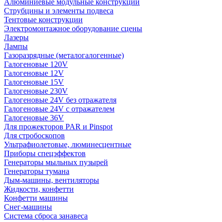
Алюминиевые модульные конструкции
Струбцины и элементы подвеса
Тентовые конструкции
Электромонтажное оборудование сцены
Лазеры
Лампы
Газоразрядные (металогалогенные)
Галогеновые 120V
Галогеновые 12V
Галогеновые 15V
Галогеновые 230V
Галогеновые 24V без отражателя
Галогеновые 24V с отражателем
Галогеновые 36V
Для прожекторов PAR и Pinspot
Для стробоскопов
Ультрафиолетовые, люминесцентные
Приборы спецэффектов
Генераторы мыльных пузырей
Генераторы тумана
Дым-машины, вентиляторы
Жидкости, конфетти
Конфетти машины
Снег-машины
Система сброса занавеса