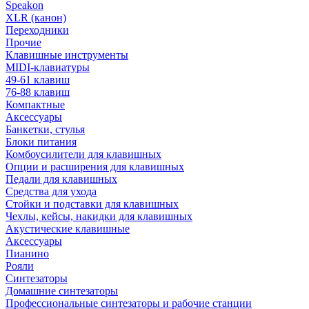
Speakon
XLR (канон)
Переходники
Прочие
Клавишные инструменты
MIDI-клавиатуры
49-61 клавиш
76-88 клавиш
Компактные
Аксессуары
Банкетки, стулья
Блоки питания
Комбоусилители для клавишных
Опции и расширения для клавишных
Педали для клавишных
Средства для ухода
Стойки и подставки для клавишных
Чехлы, кейсы, накидки для клавишных
Акустические клавишные
Аксессуары
Пианино
Рояли
Синтезаторы
Домашние синтезаторы
Профессиональные синтезаторы и рабочие станции