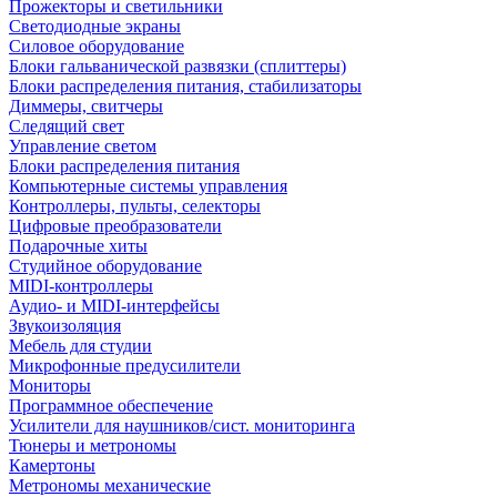
Прожекторы и светильники
Светодиодные экраны
Силовое оборудование
Блоки гальванической развязки (сплиттеры)
Блоки распределения питания, стабилизаторы
Диммеры, свитчеры
Следящий свет
Управление светом
Блоки распределения питания
Компьютерные системы управления
Контроллеры, пульты, селекторы
Цифровые преобразователи
Подарочные хиты
Студийное оборудование
MIDI-контроллеры
Аудио- и MIDI-интерфейсы
Звукоизоляция
Мебель для студии
Микрофонные предусилители
Мониторы
Программное обеспечение
Усилители для наушников/сист. мониторинга
Тюнеры и метрономы
Камертоны
Метрономы механические