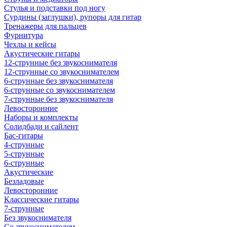
Стулья и подставки под ногу
Сурдины (заглушки), рупоры для гитар
Тренажеры для пальцев
Фурнитура
Чехлы и кейсы
Акустические гитары
12-струнные без звукоснимателя
12-струнные со звукоснимателем
6-струнные без звукоснимателя
6-струнные со звукоснимателем
7-струнные без звукоснимателя
Левосторонние
Наборы и комплекты
Солидбади и сайлент
Бас-гитары
4-струнные
5-струнные
6-струнные
Акустические
Безладовые
Левосторонние
Классические гитары
7-струнные
Без звукоснимателя
Со звукоснимателем