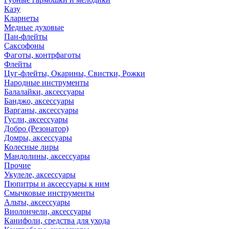
Казу
Кларнеты
Медные духовые
Пан-флейты
Саксофоны
Фаготы, контрфаготы
Флейты
Цуг-флейты, Окарины, Свистки, Рожки
Народные инструменты
Балалайки, аксессуары
Банджо, аксессуары
Варганы, аксессуары
Гусли, аксессуары
Добро (Резонатор)
Домры, аксессуары
Колесные лиры
Мандолины, аксессуары
Прочие
Укулеле, аксессуары
Пюпитры и аксессуары к ним
Смычковые инструменты
Альты, аксессуары
Виолончели, аксессуары
Канифоли, средства для ухода