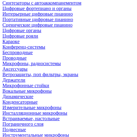
Синтезаторы с автоаккомпанементом
Цифровые фортепиано и органы
Интерьерные цифровые пианино
Портативные цифровые пианино
Сценические цифровые пианино
Цифровые органы
Цифровые рояли
Караоке
Конференц-системы
Беспроводные
Проводные
Микрофоны, радиосистемы
Аксессуары
Ветрозащиты, поп фильтры, экраны
Держатели
Микрофонные стойки
Вокальные микрофоны
Динамические
Конденсаторные
Измерительные микрофоны
Инсталляционные микрофоны
Встраиваемые, настольные
Пограничного слоя
Подвесные
Инструментальные микрофоны