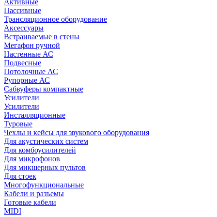
Активные
Пассивные
Трансляционное оборудование
Аксессуары
Встраиваемые в стены
Мегафон ручной
Настенные АС
Подвесные
Потолочные АС
Рупорные АС
Сабвуферы компактные
Усилители
Усилители
Инсталляционные
Туровые
Чехлы и кейсы для звукового оборудования
Для акустических систем
Для комбоусилителей
Для микрофонов
Для микшерных пультов
Для стоек
Многофункциональные
Кабели и разъемы
Готовые кабели
MIDI