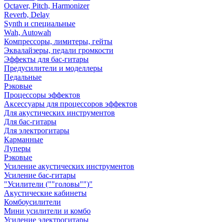
Octaver, Pitch, Harmonizer
Reverb, Delay
Synth и специальные
Wah, Autowah
Компрессоры, лимитеры, гейты
Эквалайзеры, педали громкости
Эффекты для бас-гитары
Предусилители и моделлеры
Педальные
Рэковые
Процессоры эффектов
Аксессуары для процессоров эффектов
Для акустических инструментов
Для бас-гитары
Для электрогитары
Карманные
Луперы
Рэковые
Усиление акустических инструментов
Усиление бас-гитары
"Усилители (""головы"")"
Акустические кабинеты
Комбоусилители
Мини усилители и комбо
Усиление электрогитары