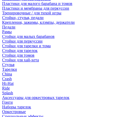
Пластики для малого барабана и томов
Пластики и мембраны для перкуссии
Тренировочные / для тихой игры
Стойки, стулья, педали
Крепления, зажимы, клэмпы, держатели
Педали
Рамы
Стойки для малых барабанов
Стойки для перкуссии
Стойки для тарелки и тома
Стойки для тарелок
Стойки для томов
Стойки для хай-хета
Стулья
Тарелки
China
Crash
Hi-Hat
Ride
Splash
Аксессуары для оркестровых тарелок
Гонги
Наборы тарелок
Оркестровые
Специальные эффекты