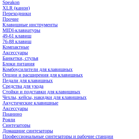
Speakon
XLR (канон)
Переходники
Прочие
Клавишные инструменты
MIDI-клавиатуры
49-61 клавиш
76-88 клавиш
Компактные
Аксессуары
Банкетки, стулья
Блоки питания
Комбоусилители для клавишных
Опции и расширения для клавишных
Педали для клавишных
Средства для ухода
Стойки и подставки для клавишных
Чехлы, кейсы, накидки для клавишных
Акустические клавишные
Аксессуары
Пианино
Рояли
Синтезаторы
Домашние синтезаторы
Профессиональные синтезаторы и рабочие станции