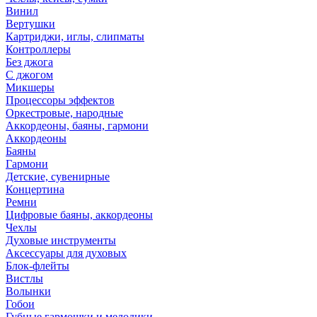
Винил
Вертушки
Картриджи, иглы, слипматы
Контроллеры
Без джога
С джогом
Микшеры
Процессоры эффектов
Оркестровые, народные
Аккордеоны, баяны, гармони
Аккордеоны
Баяны
Гармони
Детские, сувенирные
Концертина
Ремни
Цифровые баяны, аккордеоны
Чехлы
Духовые инструменты
Аксессуары для духовых
Блок-флейты
Вистлы
Волынки
Гобои
Губные гармошки и мелодики