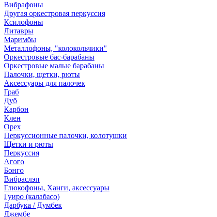
Вибрафоны
Другая оркестровая перкуссия
Ксилофоны
Литавры
Маримбы
Металлофоны, "колокольчики"
Оркестровые бас-барабаны
Оркестровые малые барабаны
Палочки, щетки, рюты
Аксессуары для палочек
Граб
Дуб
Карбон
Клен
Орех
Перкуссионные палочки, колотушки
Щетки и рюты
Перкуссия
Агого
Бонго
Вибраслэп
Глюкофоны, Ханги, аксессуары
Гуиро (калабасо)
Дарбука / Думбек
Джембе