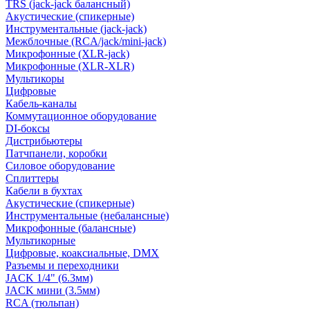
TRS (jack-jack балансный)
Акустические (спикерные)
Инструментальные (jack-jack)
Межблочные (RCA/jack/mini-jack)
Микрофонные (XLR-jack)
Микрофонные (XLR-XLR)
Мультикоры
Цифровые
Кабель-каналы
Коммутационное оборудование
DI-боксы
Дистрибьютеры
Патчпанели, коробки
Силовое оборудование
Сплиттеры
Кабели в бухтах
Акустические (спикерные)
Инструментальные (небалансные)
Микрофонные (балансные)
Мультикорные
Цифровые, коаксиальные, DMX
Разъемы и переходники
JACK 1/4" (6.3мм)
JACK мини (3.5мм)
RCA (тюльпан)