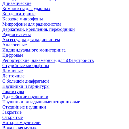
Динамические
Комплекты для ударных
Конденсаторные
Караоке микрофоны
Микрофоны для радиосистем
Держатели, крепления, переходники
Радиосистемы
Аксессуары для радиосистем
Аналоговые
Индивидуального мониторинга
Цифровые
Репортёрские, накамерные, для iOS устройств
Студийные микрофоны
Ламповые
Ленточные
С большой диафрагмой
Наушники и гарнитуры
Гарнитуры
Диджейские наушники
Наушники вкладыши/мониторинговые
Студийные наушники
Закрытые
Открытые
Ноты, самоучители
Вокальная музыка