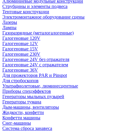
Алюминиевые модульные конструкции
Струбцины и элементы подвеса
Тентовые конструкции
Электромонтажное оборудование сцены
Лазеры
Лампы
Газоразрядные (металогалогенные)
Галогеновые 120V
Галогеновые 12V
Галогеновые 15V
Галогеновые 230V
Галогеновые 24V без отражателя
Галогеновые 24V с отражателем
Галогеновые 36V
Для прожекторов PAR и Pinspot
Для стробоскопов
Ультрафиолетовые, люминесцентные
Приборы спецэффектов
Генераторы мыльных пузырей
Генераторы тумана
Дым-машины, вентиляторы
Жидкости, конфетти
Конфетти машины
Снег-машины
Система сброса занавеса