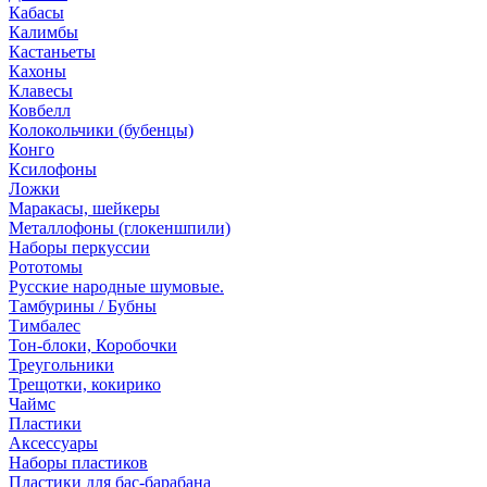
Кабасы
Калимбы
Кастаньеты
Кахоны
Клавесы
Ковбелл
Колокольчики (бубенцы)
Конго
Ксилофоны
Ложки
Маракасы, шейкеры
Металлофоны (глокеншпили)
Наборы перкуссии
Рототомы
Русские народные шумовые.
Тамбурины / Бубны
Тимбалес
Тон-блоки, Коробочки
Треугольники
Трещотки, кокирико
Чаймс
Пластики
Аксессуары
Наборы пластиков
Пластики для бас-барабана