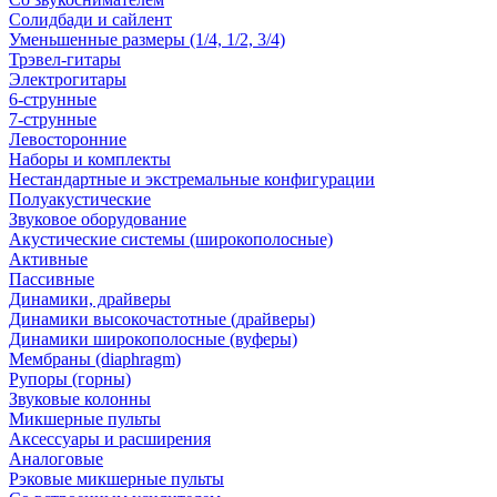
Солидбади и сайлент
Уменьшенные размеры (1/4, 1/2, 3/4)
Трэвел-гитары
Электрогитары
6-струнные
7-струнные
Левосторонние
Наборы и комплекты
Нестандартные и экстремальные конфигурации
Полуакустические
Звуковое оборудование
Акустические системы (широкополосные)
Активные
Пассивные
Динамики, драйверы
Динамики высокочастотные (драйверы)
Динамики широкополосные (вуферы)
Мембраны (diaphragm)
Рупоры (горны)
Звуковые колонны
Микшерные пульты
Аксессуары и расширения
Аналоговые
Рэковые микшерные пульты