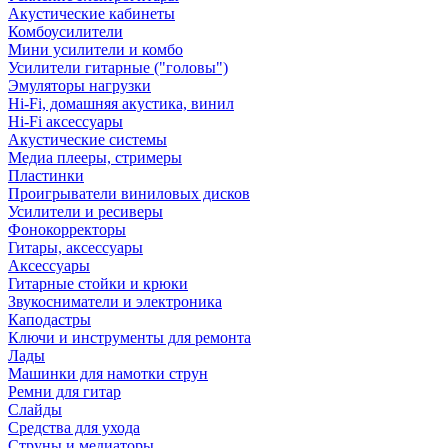
Акустические кабинеты
Комбоусилители
Мини усилители и комбо
Усилители гитарные ("головы")
Эмуляторы нагрузки
Hi-Fi, домашняя акустика, винил
Hi-Fi аксессуары
Акустические системы
Медиа плееры, стримеры
Пластинки
Проигрыватели виниловых дисков
Усилители и ресиверы
Фонокорректоры
Гитары, аксессуары
Аксессуары
Гитарные стойки и крюки
Звукосниматели и электроника
Каподастры
Ключи и инструменты для ремонта
Лады
Машинки для намотки струн
Ремни для гитар
Слайды
Средства для ухода
Струны и медиаторы