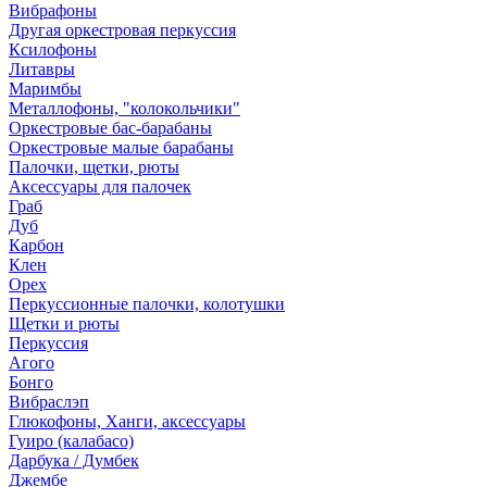
Вибрафоны
Другая оркестровая перкуссия
Ксилофоны
Литавры
Маримбы
Металлофоны, "колокольчики"
Оркестровые бас-барабаны
Оркестровые малые барабаны
Палочки, щетки, рюты
Аксессуары для палочек
Граб
Дуб
Карбон
Клен
Орех
Перкуссионные палочки, колотушки
Щетки и рюты
Перкуссия
Агого
Бонго
Вибраслэп
Глюкофоны, Ханги, аксессуары
Гуиро (калабасо)
Дарбука / Думбек
Джембе