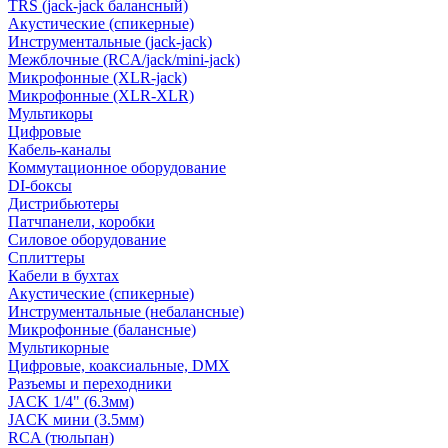
TRS (jack-jack балансный)
Акустические (спикерные)
Инструментальные (jack-jack)
Межблочные (RCA/jack/mini-jack)
Микрофонные (XLR-jack)
Микрофонные (XLR-XLR)
Мультикоры
Цифровые
Кабель-каналы
Коммутационное оборудование
DI-боксы
Дистрибьютеры
Патчпанели, коробки
Силовое оборудование
Сплиттеры
Кабели в бухтах
Акустические (спикерные)
Инструментальные (небалансные)
Микрофонные (балансные)
Мультикорные
Цифровые, коаксиальные, DMX
Разъемы и переходники
JACK 1/4" (6.3мм)
JACK мини (3.5мм)
RCA (тюльпан)