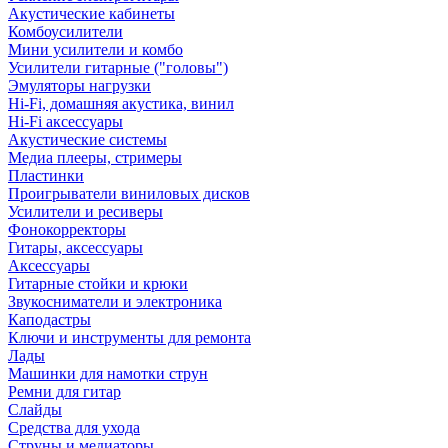
Акустические кабинеты
Комбоусилители
Мини усилители и комбо
Усилители гитарные ("головы")
Эмуляторы нагрузки
Hi-Fi, домашняя акустика, винил
Hi-Fi аксессуары
Акустические системы
Медиа плееры, стримеры
Пластинки
Проигрыватели виниловых дисков
Усилители и ресиверы
Фонокорректоры
Гитары, аксессуары
Аксессуары
Гитарные стойки и крюки
Звукосниматели и электроника
Каподастры
Ключи и инструменты для ремонта
Лады
Машинки для намотки струн
Ремни для гитар
Слайды
Средства для ухода
Струны и медиаторы