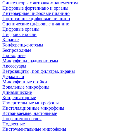
Синтезаторы с автоаккомпанементом
Цифровые фортепиано и органы
Интерьерные цифровые пианино
Портативные цифровые пианино
Сценические цифровые пианино
Цифровые органы
Цифровые рояли
Караоке
Конференц-системы
Беспроводные
Проводные
Микрофоны, радиосистемы
Аксессуары
Ветрозащиты, поп фильтры, экраны
Держатели
Микрофонные стойки
Вокальные микрофоны
Динамические
Конденсаторные
Измерительные микрофоны
Инсталляционные микрофоны
Встраиваемые, настольные
Пограничного слоя
Подвесные
Инструментальные микрофоны