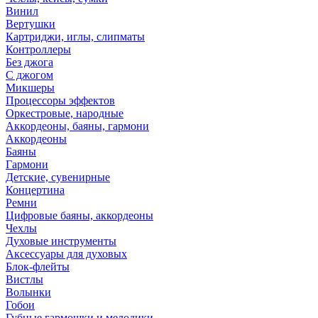
Винил
Вертушки
Картриджи, иглы, слипматы
Контроллеры
Без джога
С джогом
Микшеры
Процессоры эффектов
Оркестровые, народные
Аккордеоны, баяны, гармони
Аккордеоны
Баяны
Гармони
Детские, сувенирные
Концертина
Ремни
Цифровые баяны, аккордеоны
Чехлы
Духовые инструменты
Аксессуары для духовых
Блок-флейты
Вистлы
Волынки
Гобои
Губные гармошки и мелодики