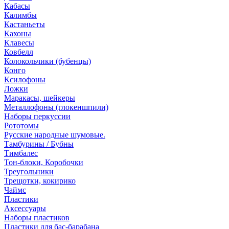
Кабасы
Калимбы
Кастаньеты
Кахоны
Клавесы
Ковбелл
Колокольчики (бубенцы)
Конго
Ксилофоны
Ложки
Маракасы, шейкеры
Металлофоны (глокеншпили)
Наборы перкуссии
Рототомы
Русские народные шумовые.
Тамбурины / Бубны
Тимбалес
Тон-блоки, Коробочки
Треугольники
Трещотки, кокирико
Чаймс
Пластики
Аксессуары
Наборы пластиков
Пластики для бас-барабана