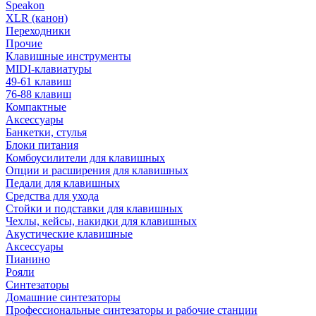
Speakon
XLR (канон)
Переходники
Прочие
Клавишные инструменты
MIDI-клавиатуры
49-61 клавиш
76-88 клавиш
Компактные
Аксессуары
Банкетки, стулья
Блоки питания
Комбоусилители для клавишных
Опции и расширения для клавишных
Педали для клавишных
Средства для ухода
Стойки и подставки для клавишных
Чехлы, кейсы, накидки для клавишных
Акустические клавишные
Аксессуары
Пианино
Рояли
Синтезаторы
Домашние синтезаторы
Профессиональные синтезаторы и рабочие станции