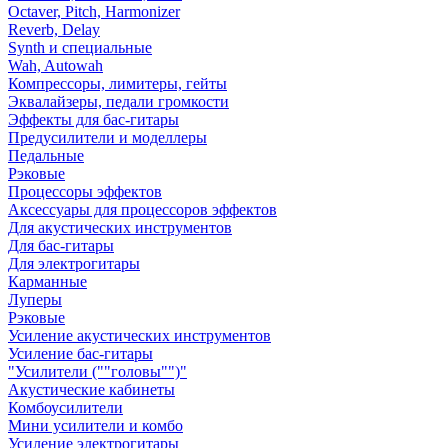
Octaver, Pitch, Harmonizer
Reverb, Delay
Synth и специальные
Wah, Autowah
Компрессоры, лимитеры, гейты
Эквалайзеры, педали громкости
Эффекты для бас-гитары
Предусилители и моделлеры
Педальные
Рэковые
Процессоры эффектов
Аксессуары для процессоров эффектов
Для акустических инструментов
Для бас-гитары
Для электрогитары
Карманные
Луперы
Рэковые
Усиление акустических инструментов
Усиление бас-гитары
"Усилители (""головы"")"
Акустические кабинеты
Комбоусилители
Мини усилители и комбо
Усиление электрогитары