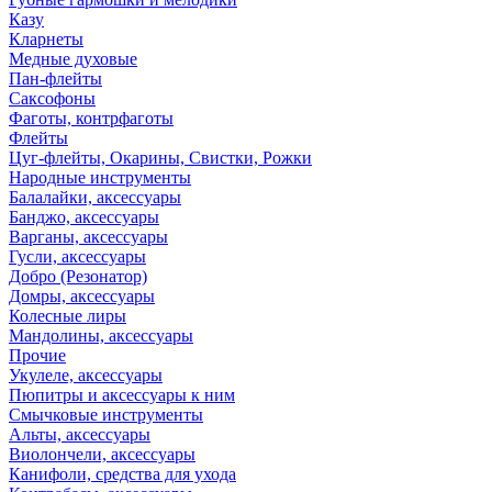
Казу
Кларнеты
Медные духовые
Пан-флейты
Саксофоны
Фаготы, контрфаготы
Флейты
Цуг-флейты, Окарины, Свистки, Рожки
Народные инструменты
Балалайки, аксессуары
Банджо, аксессуары
Варганы, аксессуары
Гусли, аксессуары
Добро (Резонатор)
Домры, аксессуары
Колесные лиры
Мандолины, аксессуары
Прочие
Укулеле, аксессуары
Пюпитры и аксессуары к ним
Смычковые инструменты
Альты, аксессуары
Виолончели, аксессуары
Канифоли, средства для ухода