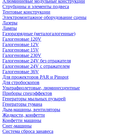
Алюминиевые модульные конструкции
Струбцины и элементы подвеса
Тентовые конструкции
Электромонтажное оборудование сцены
Лазеры
Лампы
Газоразрядные (металогалогенные)
Галогеновые 120V
Галогеновые 12V
Галогеновые 15V
Галогеновые 230V
Галогеновые 24V без отражателя
Галогеновые 24V с отражателем
Галогеновые 36V
Для прожекторов PAR и Pinspot
Для стробоскопов
Ультрафиолетовые, люминесцентные
Приборы спецэффектов
Генераторы мыльных пузырей
Генераторы тумана
Дым-машины, вентиляторы
Жидкости, конфетти
Конфетти машины
Снег-машины
Система сброса занавеса