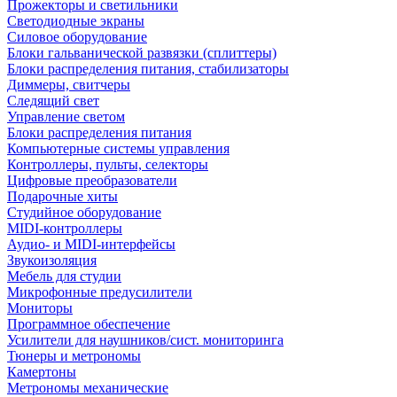
Прожекторы и светильники
Светодиодные экраны
Силовое оборудование
Блоки гальванической развязки (сплиттеры)
Блоки распределения питания, стабилизаторы
Диммеры, свитчеры
Следящий свет
Управление светом
Блоки распределения питания
Компьютерные системы управления
Контроллеры, пульты, селекторы
Цифровые преобразователи
Подарочные хиты
Студийное оборудование
MIDI-контроллеры
Аудио- и MIDI-интерфейсы
Звукоизоляция
Мебель для студии
Микрофонные предусилители
Мониторы
Программное обеспечение
Усилители для наушников/сист. мониторинга
Тюнеры и метрономы
Камертоны
Метрономы механические