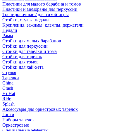
Пластики для малого барабана и томов
Пластики и мембраны для перкуссии
Тренировочные / для тихой игры
Стойки, стулья, педали
Крепления, зажимы, клэмпы, держатели
Педали
Рамы
Стойки для малых барабанов
Стойки для перкуссии
Стойки для тарелки и тома
Стойки для тарелок
Стойки для томов
Стойки для хай-хета
Стулья
Тарелки
China
Crash
Hi-Hat
Ride
Splash
Аксессуары для оркестровых тарелок
Гонги
Наборы тарелок
Оркестровые
Специальные эффекты