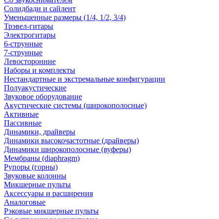
Солидбади и сайлент
Уменьшенные размеры (1/4, 1/2, 3/4)
Трэвел-гитары
Электрогитары
6-струнные
7-струнные
Левосторонние
Наборы и комплекты
Нестандартные и экстремальные конфигурации
Полуакустические
Звуковое оборудование
Акустические системы (широкополосные)
Активные
Пассивные
Динамики, драйверы
Динамики высокочастотные (драйверы)
Динамики широкополосные (вуферы)
Мембраны (diaphragm)
Рупоры (горны)
Звуковые колонны
Микшерные пульты
Аксессуары и расширения
Аналоговые
Рэковые микшерные пульты