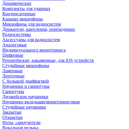
Динамические
Комплекты для ударных
Конденсаторные
Караоке микрофоны
Микрофоны для радиосистем
Держатели, крепления, переходники
Радиосистемы
Аксессуары для радиосистем
Аналоговые
Индивидуального мониторинга
Цифровые
Репортёрские, накамерные, для iOS устройств
Студийные микрофоны
Ламповые
Ленточные
С большой диафрагмой
Наушники и гарнитуры
Гарнитуры
Диджейские наушники
Наушники вкладыши/мониторинговые
Студийные наушники
Закрытые
Открытые
Ноты, самоучители
Вокальная музыка