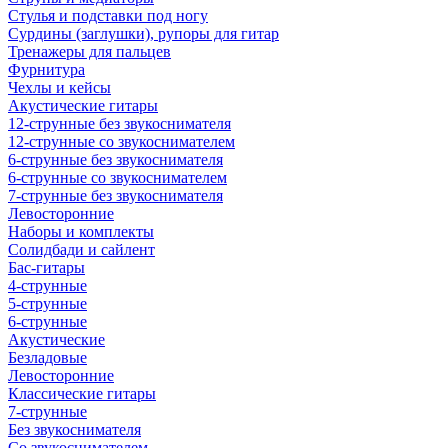
Стулья и подставки под ногу
Сурдины (заглушки), рупоры для гитар
Тренажеры для пальцев
Фурнитура
Чехлы и кейсы
Акустические гитары
12-струнные без звукоснимателя
12-струнные со звукоснимателем
6-струнные без звукоснимателя
6-струнные со звукоснимателем
7-струнные без звукоснимателя
Левосторонние
Наборы и комплекты
Солидбади и сайлент
Бас-гитары
4-струнные
5-струнные
6-струнные
Акустические
Безладовые
Левосторонние
Классические гитары
7-струнные
Без звукоснимателя
Со звукоснимателем