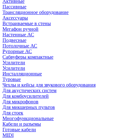
Активные
Пассивные
Трансляционное оборудование
Аксессуары
Встраиваемые в стены
Мегафон ручной
Настенные АС
Подвесные
Потолочные АС
Рупорные АС
Сабвуферы компактные
Усилители
Усилители
Инсталляционные
Туровые
Чехлы и кейсы для звукового оборудования
Для акустических систем
Для комбоусилителей
Для микрофонов
Для микшерных пультов
Для стоек
Многофункциональные
Кабели и разъемы
Готовые кабели
MIDI