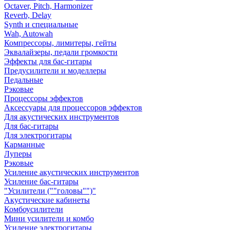
Octaver, Pitch, Harmonizer
Reverb, Delay
Synth и специальные
Wah, Autowah
Компрессоры, лимитеры, гейты
Эквалайзеры, педали громкости
Эффекты для бас-гитары
Предусилители и моделлеры
Педальные
Рэковые
Процессоры эффектов
Аксессуары для процессоров эффектов
Для акустических инструментов
Для бас-гитары
Для электрогитары
Карманные
Луперы
Рэковые
Усиление акустических инструментов
Усиление бас-гитары
"Усилители (""головы"")"
Акустические кабинеты
Комбоусилители
Мини усилители и комбо
Усиление электрогитары