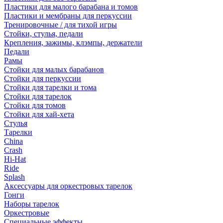
Пластики для малого барабана и томов
Пластики и мембраны для перкуссии
Тренировочные / для тихой игры
Стойки, стулья, педали
Крепления, зажимы, клэмпы, держатели
Педали
Рамы
Стойки для малых барабанов
Стойки для перкуссии
Стойки для тарелки и тома
Стойки для тарелок
Стойки для томов
Стойки для хай-хета
Стулья
Тарелки
China
Crash
Hi-Hat
Ride
Splash
Аксессуары для оркестровых тарелок
Гонги
Наборы тарелок
Оркестровые
Специальные эффекты