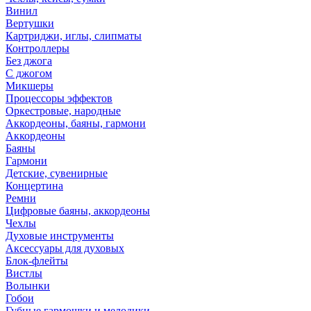
Винил
Вертушки
Картриджи, иглы, слипматы
Контроллеры
Без джога
С джогом
Микшеры
Процессоры эффектов
Оркестровые, народные
Аккордеоны, баяны, гармони
Аккордеоны
Баяны
Гармони
Детские, сувенирные
Концертина
Ремни
Цифровые баяны, аккордеоны
Чехлы
Духовые инструменты
Аксессуары для духовых
Блок-флейты
Вистлы
Волынки
Гобои
Губные гармошки и мелодики