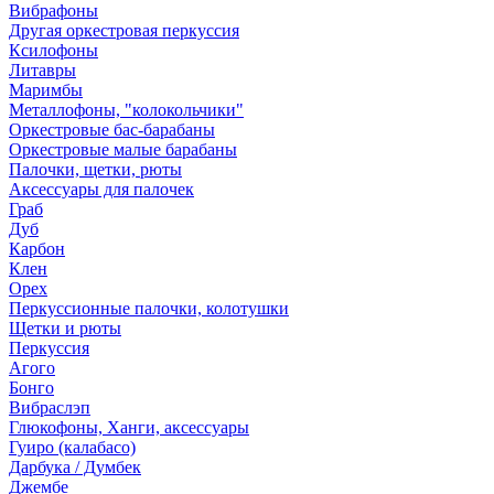
Вибрафоны
Другая оркестровая перкуссия
Ксилофоны
Литавры
Маримбы
Металлофоны, "колокольчики"
Оркестровые бас-барабаны
Оркестровые малые барабаны
Палочки, щетки, рюты
Аксессуары для палочек
Граб
Дуб
Карбон
Клен
Орех
Перкуссионные палочки, колотушки
Щетки и рюты
Перкуссия
Агого
Бонго
Вибраслэп
Глюкофоны, Ханги, аксессуары
Гуиро (калабасо)
Дарбука / Думбек
Джембе