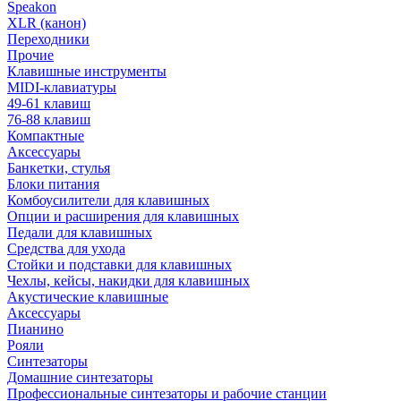
Speakon
XLR (канон)
Переходники
Прочие
Клавишные инструменты
MIDI-клавиатуры
49-61 клавиш
76-88 клавиш
Компактные
Аксессуары
Банкетки, стулья
Блоки питания
Комбоусилители для клавишных
Опции и расширения для клавишных
Педали для клавишных
Средства для ухода
Стойки и подставки для клавишных
Чехлы, кейсы, накидки для клавишных
Акустические клавишные
Аксессуары
Пианино
Рояли
Синтезаторы
Домашние синтезаторы
Профессиональные синтезаторы и рабочие станции