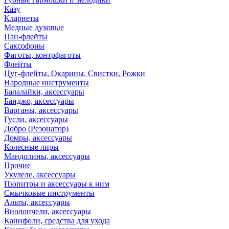
Казу
Кларнеты
Медные духовые
Пан-флейты
Саксофоны
Фаготы, контрфаготы
Флейты
Цуг-флейты, Окарины, Свистки, Рожки
Народные инструменты
Балалайки, аксессуары
Банджо, аксессуары
Варганы, аксессуары
Гусли, аксессуары
Добро (Резонатор)
Домры, аксессуары
Колесные лиры
Мандолины, аксессуары
Прочие
Укулеле, аксессуары
Пюпитры и аксессуары к ним
Смычковые инструменты
Альты, аксессуары
Виолончели, аксессуары
Канифоли, средства для ухода