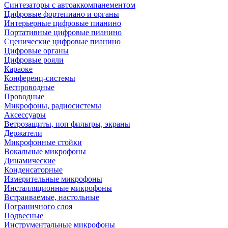
Синтезаторы с автоаккомпанементом
Цифровые фортепиано и органы
Интерьерные цифровые пианино
Портативные цифровые пианино
Сценические цифровые пианино
Цифровые органы
Цифровые рояли
Караоке
Конференц-системы
Беспроводные
Проводные
Микрофоны, радиосистемы
Аксессуары
Ветрозащиты, поп фильтры, экраны
Держатели
Микрофонные стойки
Вокальные микрофоны
Динамические
Конденсаторные
Измерительные микрофоны
Инсталляционные микрофоны
Встраиваемые, настольные
Пограничного слоя
Подвесные
Инструментальные микрофоны