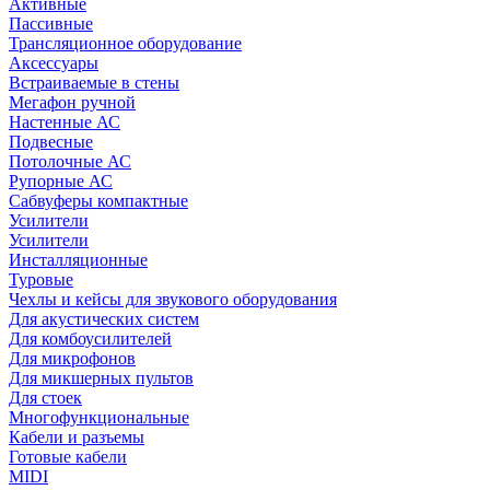
Активные
Пассивные
Трансляционное оборудование
Аксессуары
Встраиваемые в стены
Мегафон ручной
Настенные АС
Подвесные
Потолочные АС
Рупорные АС
Сабвуферы компактные
Усилители
Усилители
Инсталляционные
Туровые
Чехлы и кейсы для звукового оборудования
Для акустических систем
Для комбоусилителей
Для микрофонов
Для микшерных пультов
Для стоек
Многофункциональные
Кабели и разъемы
Готовые кабели
MIDI