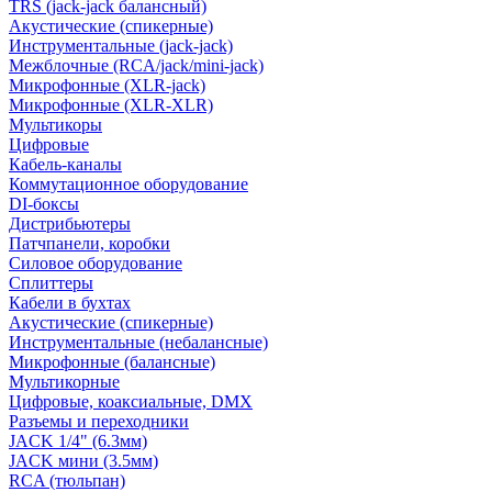
TRS (jack-jack балансный)
Акустические (спикерные)
Инструментальные (jack-jack)
Межблочные (RCA/jack/mini-jack)
Микрофонные (XLR-jack)
Микрофонные (XLR-XLR)
Мультикоры
Цифровые
Кабель-каналы
Коммутационное оборудование
DI-боксы
Дистрибьютеры
Патчпанели, коробки
Силовое оборудование
Сплиттеры
Кабели в бухтах
Акустические (спикерные)
Инструментальные (небалансные)
Микрофонные (балансные)
Мультикорные
Цифровые, коаксиальные, DMX
Разъемы и переходники
JACK 1/4" (6.3мм)
JACK мини (3.5мм)
RCA (тюльпан)