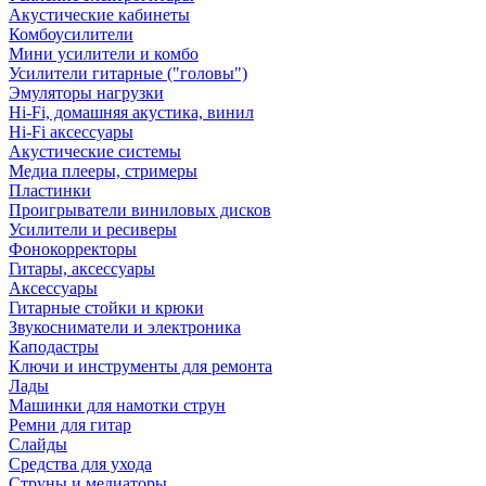
Акустические кабинеты
Комбоусилители
Мини усилители и комбо
Усилители гитарные ("головы")
Эмуляторы нагрузки
Hi-Fi, домашняя акустика, винил
Hi-Fi аксессуары
Акустические системы
Медиа плееры, стримеры
Пластинки
Проигрыватели виниловых дисков
Усилители и ресиверы
Фонокорректоры
Гитары, аксессуары
Аксессуары
Гитарные стойки и крюки
Звукосниматели и электроника
Каподастры
Ключи и инструменты для ремонта
Лады
Машинки для намотки струн
Ремни для гитар
Слайды
Средства для ухода
Струны и медиаторы