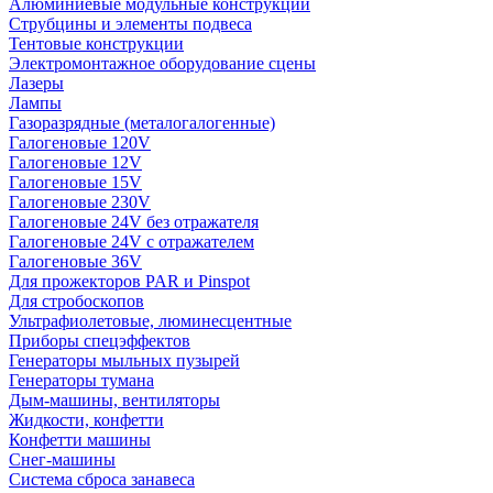
Алюминиевые модульные конструкции
Струбцины и элементы подвеса
Тентовые конструкции
Электромонтажное оборудование сцены
Лазеры
Лампы
Газоразрядные (металогалогенные)
Галогеновые 120V
Галогеновые 12V
Галогеновые 15V
Галогеновые 230V
Галогеновые 24V без отражателя
Галогеновые 24V с отражателем
Галогеновые 36V
Для прожекторов PAR и Pinspot
Для стробоскопов
Ультрафиолетовые, люминесцентные
Приборы спецэффектов
Генераторы мыльных пузырей
Генераторы тумана
Дым-машины, вентиляторы
Жидкости, конфетти
Конфетти машины
Снег-машины
Система сброса занавеса