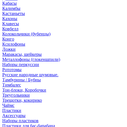
Кабасы
Калимбы
Кастаньеты
Кахоны
Клавесы
Ковбелл
Колокольчики (бубенцы)
Конго
Ксилофоны
Ложки
Маракасы, шейкеры
Металлофоны (глокеншпили)
Наборы перкуссии
Рототомы
Русские народные шумовые.
Тамбурины / Бубны
Тимбалес
Тон-блоки, Коробочки
Треугольники
Трещотки, кокирико
Чаймс
Пластики
Аксессуары
Наборы пластиков
Пластики для бас-барабана