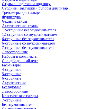
Стулья и подставки под ногу
Сурдины (заглушки), рупоры для гитар
Тренажеры для пальцев
Фурнитура
Чехлы и кейсы
Акустические гитары
12-струнные без звукоснимателя
12-струнные со звукоснимателем
6-струнные без звукоснимателя
6-струнные со звукоснимателем
7-струнные без звукоснимателя
Левосторонние
Наборы и комплекты
Солидбади и сайлент
Бас-гитары
4-струнные
5-струнные
6-струнные
Акустические
Безладовые
Левосторонние
Классические гитары
7-струнные
Без звукоснимателя
Со звукоснимателем