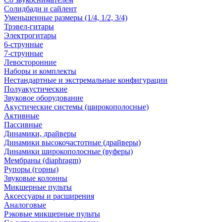
Солидбади и сайлент
Уменьшенные размеры (1/4, 1/2, 3/4)
Трэвел-гитары
Электрогитары
6-струнные
7-струнные
Левосторонние
Наборы и комплекты
Нестандартные и экстремальные конфигурации
Полуакустические
Звуковое оборудование
Акустические системы (широкополосные)
Активные
Пассивные
Динамики, драйверы
Динамики высокочастотные (драйверы)
Динамики широкополосные (вуферы)
Мембраны (diaphragm)
Рупоры (горны)
Звуковые колонны
Микшерные пульты
Аксессуары и расширения
Аналоговые
Рэковые микшерные пульты