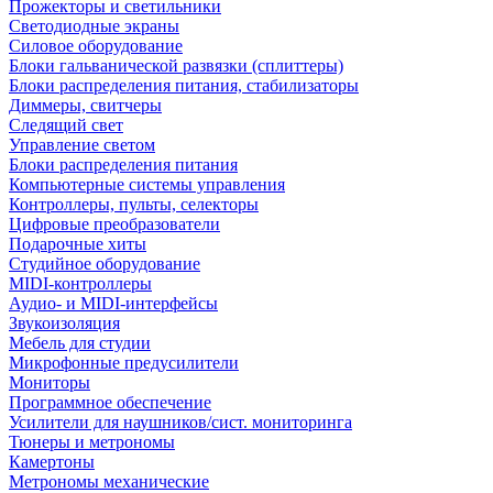
Прожекторы и светильники
Светодиодные экраны
Силовое оборудование
Блоки гальванической развязки (сплиттеры)
Блоки распределения питания, стабилизаторы
Диммеры, свитчеры
Следящий свет
Управление светом
Блоки распределения питания
Компьютерные системы управления
Контроллеры, пульты, селекторы
Цифровые преобразователи
Подарочные хиты
Студийное оборудование
MIDI-контроллеры
Аудио- и MIDI-интерфейсы
Звукоизоляция
Мебель для студии
Микрофонные предусилители
Мониторы
Программное обеспечение
Усилители для наушников/сист. мониторинга
Тюнеры и метрономы
Камертоны
Метрономы механические