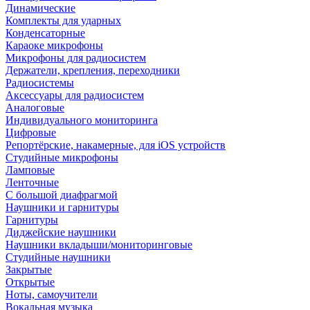
Динамические
Комплекты для ударных
Конденсаторные
Караоке микрофоны
Микрофоны для радиосистем
Держатели, крепления, переходники
Радиосистемы
Аксессуары для радиосистем
Аналоговые
Индивидуального мониторинга
Цифровые
Репортёрские, накамерные, для iOS устройств
Студийные микрофоны
Ламповые
Ленточные
С большой диафрагмой
Наушники и гарнитуры
Гарнитуры
Диджейские наушники
Наушники вкладыши/мониторинговые
Студийные наушники
Закрытые
Открытые
Ноты, самоучители
Вокальная музыка