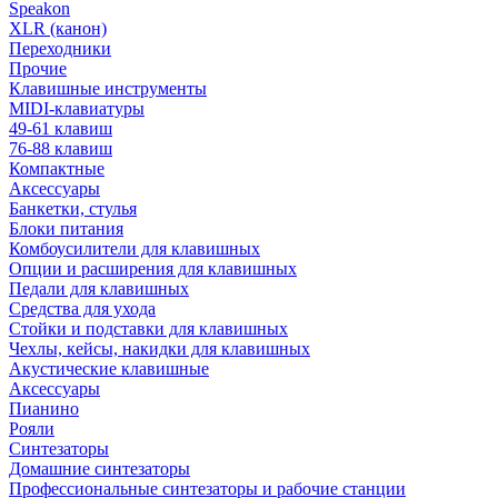
Speakon
XLR (канон)
Переходники
Прочие
Клавишные инструменты
MIDI-клавиатуры
49-61 клавиш
76-88 клавиш
Компактные
Аксессуары
Банкетки, стулья
Блоки питания
Комбоусилители для клавишных
Опции и расширения для клавишных
Педали для клавишных
Средства для ухода
Стойки и подставки для клавишных
Чехлы, кейсы, накидки для клавишных
Акустические клавишные
Аксессуары
Пианино
Рояли
Синтезаторы
Домашние синтезаторы
Профессиональные синтезаторы и рабочие станции