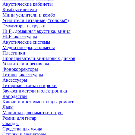
Акустические кабинеты
Комбоусилители
Мини усилители и комбо
Усилители гитарные ("головы")
Эмуляторы нагрузки
Hi-Fi, домашняя акустика, винил
Hi-Fi аксессуары
Акустические системы
Медиа плееры, стримеры
Пластинки
Проигрыватели виниловых дисков
Усилители и ресиверы
Фонокорректоры
Гитары, аксессуары
Аксессуары
Гитарные стойки и крюки
Звукосниматели и электроника
Каподастры
Ключи и инструменты для ремонта
Лады
Машинки для намотки струн
Ремни для гитар
Слайды
Средства для ухода
Струны и медиаторы