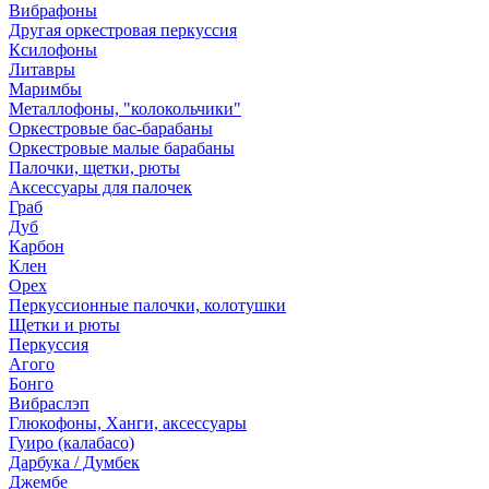
Вибрафоны
Другая оркестровая перкуссия
Ксилофоны
Литавры
Маримбы
Металлофоны, "колокольчики"
Оркестровые бас-барабаны
Оркестровые малые барабаны
Палочки, щетки, рюты
Аксессуары для палочек
Граб
Дуб
Карбон
Клен
Орех
Перкуссионные палочки, колотушки
Щетки и рюты
Перкуссия
Агого
Бонго
Вибраслэп
Глюкофоны, Ханги, аксессуары
Гуиро (калабасо)
Дарбука / Думбек
Джембе