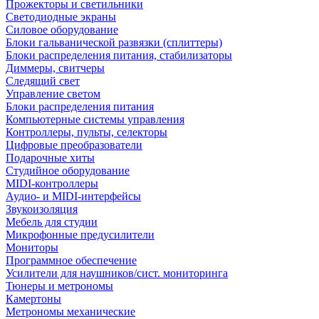
Прожекторы и светильники
Светодиодные экраны
Силовое оборудование
Блоки гальванической развязки (сплиттеры)
Блоки распределения питания, стабилизаторы
Диммеры, свитчеры
Следящий свет
Управление светом
Блоки распределения питания
Компьютерные системы управления
Контроллеры, пульты, селекторы
Цифровые преобразователи
Подарочные хиты
Студийное оборудование
MIDI-контроллеры
Аудио- и MIDI-интерфейсы
Звукоизоляция
Мебель для студии
Микрофонные предусилители
Мониторы
Программное обеспечение
Усилители для наушников/сист. мониторинга
Тюнеры и метрономы
Камертоны
Метрономы механические