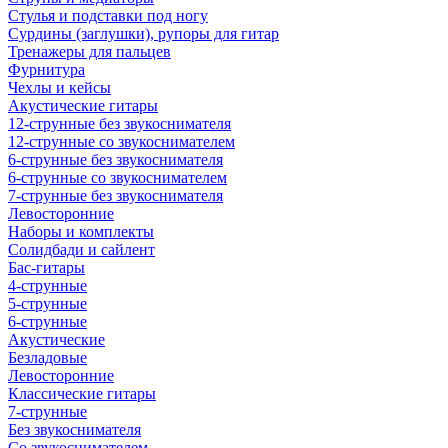
Стулья и подставки под ногу
Сурдины (заглушки), рупоры для гитар
Тренажеры для пальцев
Фурнитура
Чехлы и кейсы
Акустические гитары
12-струнные без звукоснимателя
12-струнные со звукоснимателем
6-струнные без звукоснимателя
6-струнные со звукоснимателем
7-струнные без звукоснимателя
Левосторонние
Наборы и комплекты
Солидбади и сайлент
Бас-гитары
4-струнные
5-струнные
6-струнные
Акустические
Безладовые
Левосторонние
Классические гитары
7-струнные
Без звукоснимателя
Со звукоснимателем