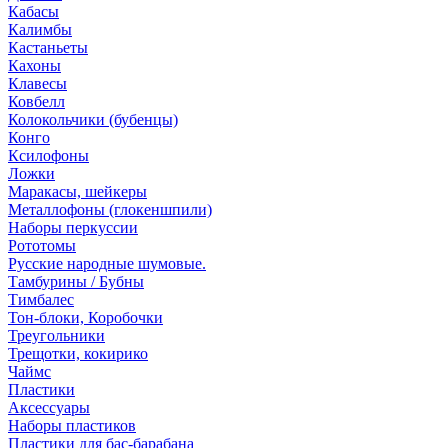
Кабасы
Калимбы
Кастаньеты
Кахоны
Клавесы
Ковбелл
Колокольчики (бубенцы)
Конго
Ксилофоны
Ложки
Маракасы, шейкеры
Металлофоны (глокеншпили)
Наборы перкуссии
Рототомы
Русские народные шумовые.
Тамбурины / Бубны
Тимбалес
Тон-блоки, Коробочки
Треугольники
Трещотки, кокирико
Чаймс
Пластики
Аксессуары
Наборы пластиков
Пластики для бас-барабана