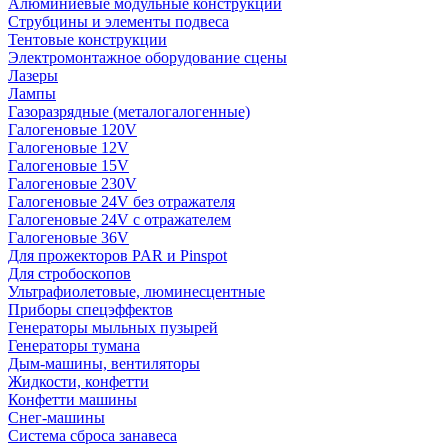
Алюминиевые модульные конструкции
Струбцины и элементы подвеса
Тентовые конструкции
Электромонтажное оборудование сцены
Лазеры
Лампы
Газоразрядные (металогалогенные)
Галогеновые 120V
Галогеновые 12V
Галогеновые 15V
Галогеновые 230V
Галогеновые 24V без отражателя
Галогеновые 24V с отражателем
Галогеновые 36V
Для прожекторов PAR и Pinspot
Для стробоскопов
Ультрафиолетовые, люминесцентные
Приборы спецэффектов
Генераторы мыльных пузырей
Генераторы тумана
Дым-машины, вентиляторы
Жидкости, конфетти
Конфетти машины
Снег-машины
Система сброса занавеса