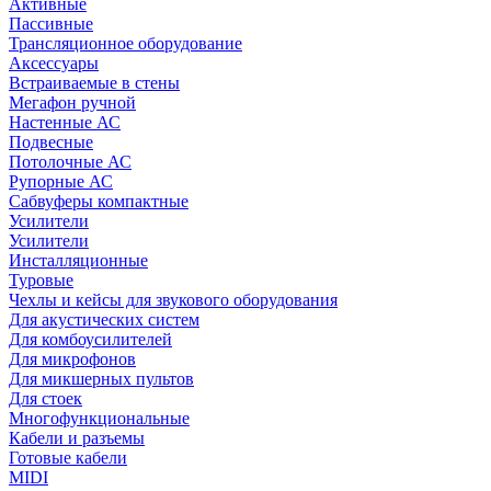
Активные
Пассивные
Трансляционное оборудование
Аксессуары
Встраиваемые в стены
Мегафон ручной
Настенные АС
Подвесные
Потолочные АС
Рупорные АС
Сабвуферы компактные
Усилители
Усилители
Инсталляционные
Туровые
Чехлы и кейсы для звукового оборудования
Для акустических систем
Для комбоусилителей
Для микрофонов
Для микшерных пультов
Для стоек
Многофункциональные
Кабели и разъемы
Готовые кабели
MIDI