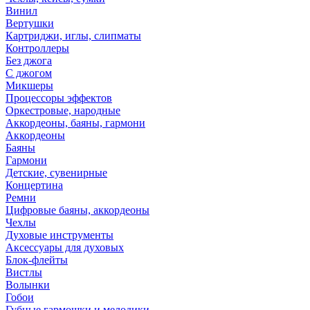
Винил
Вертушки
Картриджи, иглы, слипматы
Контроллеры
Без джога
С джогом
Микшеры
Процессоры эффектов
Оркестровые, народные
Аккордеоны, баяны, гармони
Аккордеоны
Баяны
Гармони
Детские, сувенирные
Концертина
Ремни
Цифровые баяны, аккордеоны
Чехлы
Духовые инструменты
Аксессуары для духовых
Блок-флейты
Вистлы
Волынки
Гобои
Губные гармошки и мелодики