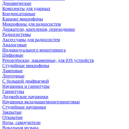
Динамические
Комплекты для ударных
Конденсаторные
Караоке микрофоны
Микрофоны для радиосистем
Держатели, крепления, переходники
Радиосистемы
Аксессуары для радиосистем
Аналоговые
Индивидуального мониторинга
Цифровые
Репортёрские, накамерные, для iOS устройств
Студийные микрофоны
Ламповые
Ленточные
С большой диафрагмой
Наушники и гарнитуры
Гарнитуры
Диджейские наушники
Наушники вкладыши/мониторинговые
Студийные наушники
Закрытые
Открытые
Ноты, самоучители
Вокальная музыка