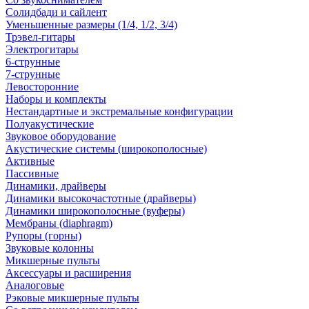
Солидбади и сайлент
Уменьшенные размеры (1/4, 1/2, 3/4)
Трэвел-гитары
Электрогитары
6-струнные
7-струнные
Левосторонние
Наборы и комплекты
Нестандартные и экстремальные конфигурации
Полуакустические
Звуковое оборудование
Акустические системы (широкополосные)
Активные
Пассивные
Динамики, драйверы
Динамики высокочастотные (драйверы)
Динамики широкополосные (вуферы)
Мембраны (diaphragm)
Рупоры (горны)
Звуковые колонны
Микшерные пульты
Аксессуары и расширения
Аналоговые
Рэковые микшерные пульты