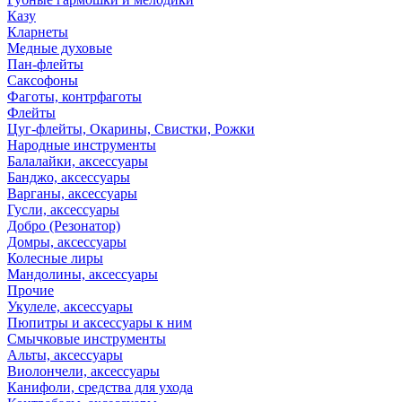
Казу
Кларнеты
Медные духовые
Пан-флейты
Саксофоны
Фаготы, контрфаготы
Флейты
Цуг-флейты, Окарины, Свистки, Рожки
Народные инструменты
Балалайки, аксессуары
Банджо, аксессуары
Варганы, аксессуары
Гусли, аксессуары
Добро (Резонатор)
Домры, аксессуары
Колесные лиры
Мандолины, аксессуары
Прочие
Укулеле, аксессуары
Пюпитры и аксессуары к ним
Смычковые инструменты
Альты, аксессуары
Виолончели, аксессуары
Канифоли, средства для ухода