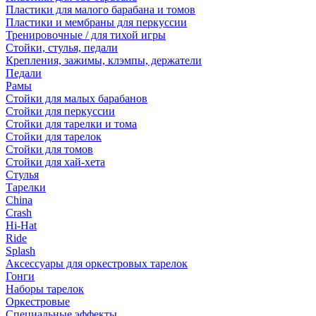
Пластики для малого барабана и томов
Пластики и мембраны для перкуссии
Тренировочные / для тихой игры
Стойки, стулья, педали
Крепления, зажимы, клэмпы, держатели
Педали
Рамы
Стойки для малых барабанов
Стойки для перкуссии
Стойки для тарелки и тома
Стойки для тарелок
Стойки для томов
Стойки для хай-хета
Стулья
Тарелки
China
Crash
Hi-Hat
Ride
Splash
Аксессуары для оркестровых тарелок
Гонги
Наборы тарелок
Оркестровые
Специальные эффекты