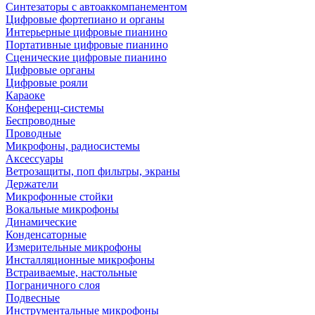
Синтезаторы с автоаккомпанементом
Цифровые фортепиано и органы
Интерьерные цифровые пианино
Портативные цифровые пианино
Сценические цифровые пианино
Цифровые органы
Цифровые рояли
Караоке
Конференц-системы
Беспроводные
Проводные
Микрофоны, радиосистемы
Аксессуары
Ветрозащиты, поп фильтры, экраны
Держатели
Микрофонные стойки
Вокальные микрофоны
Динамические
Конденсаторные
Измерительные микрофоны
Инсталляционные микрофоны
Встраиваемые, настольные
Пограничного слоя
Подвесные
Инструментальные микрофоны