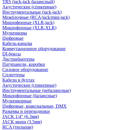
TRS (jack-jack балансный)
Акустические (спикерные)
Инструментальные (jack-jack)
Межблочные (RCA/jack/mini-jack)
Микрофонные (XLR-jack)
Микрофонные (XLR-XLR)
Мультикоры
Цифровые
Кабель-каналы
Коммутационное оборудование
DI-боксы
Дистрибьютеры
Патчпанели, коробки
Силовое оборудование
Сплиттеры
Кабели в бухтах
Акустические (спикерные)
Инструментальные (небалансные)
Микрофонные (балансные)
Мультикорные
Цифровые, коаксиальные, DMX
Разъемы и переходники
JACK 1/4" (6.3мм)
JACK мини (3.5мм)
RCA (тюльпан)