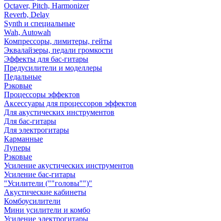
Octaver, Pitch, Harmonizer
Reverb, Delay
Synth и специальные
Wah, Autowah
Компрессоры, лимитеры, гейты
Эквалайзеры, педали громкости
Эффекты для бас-гитары
Предусилители и моделлеры
Педальные
Рэковые
Процессоры эффектов
Аксессуары для процессоров эффектов
Для акустических инструментов
Для бас-гитары
Для электрогитары
Карманные
Луперы
Рэковые
Усиление акустических инструментов
Усиление бас-гитары
"Усилители (""головы"")"
Акустические кабинеты
Комбоусилители
Мини усилители и комбо
Усиление электрогитары