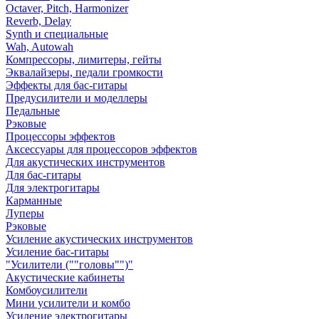
Octaver, Pitch, Harmonizer
Reverb, Delay
Synth и специальные
Wah, Autowah
Компрессоры, лимитеры, гейты
Эквалайзеры, педали громкости
Эффекты для бас-гитары
Предусилители и моделлеры
Педальные
Рэковые
Процессоры эффектов
Аксессуары для процессоров эффектов
Для акустических инструментов
Для бас-гитары
Для электрогитары
Карманные
Луперы
Рэковые
Усиление акустических инструментов
Усиление бас-гитары
"Усилители (""головы"")"
Акустические кабинеты
Комбоусилители
Мини усилители и комбо
Усиление электрогитары