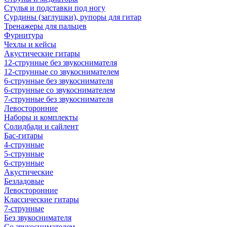
Стулья и подставки под ногу
Сурдины (заглушки), рупоры для гитар
Тренажеры для пальцев
Фурнитура
Чехлы и кейсы
Акустические гитары
12-струнные без звукоснимателя
12-струнные со звукоснимателем
6-струнные без звукоснимателя
6-струнные со звукоснимателем
7-струнные без звукоснимателя
Левосторонние
Наборы и комплекты
Солидбади и сайлент
Бас-гитары
4-струнные
5-струнные
6-струнные
Акустические
Безладовые
Левосторонние
Классические гитары
7-струнные
Без звукоснимателя
Со звукоснимателем