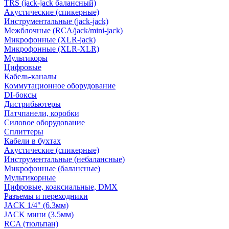
TRS (jack-jack балансный)
Акустические (спикерные)
Инструментальные (jack-jack)
Межблочные (RCA/jack/mini-jack)
Микрофонные (XLR-jack)
Микрофонные (XLR-XLR)
Мультикоры
Цифровые
Кабель-каналы
Коммутационное оборудование
DI-боксы
Дистрибьютеры
Патчпанели, коробки
Силовое оборудование
Сплиттеры
Кабели в бухтах
Акустические (спикерные)
Инструментальные (небалансные)
Микрофонные (балансные)
Мультикорные
Цифровые, коаксиальные, DMX
Разъемы и переходники
JACK 1/4" (6.3мм)
JACK мини (3.5мм)
RCA (тюльпан)