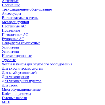
Активные
Пассивные
Трансляционное оборудование
Аксессуары
Встраиваемые в стены
Мегафон ручной
Настенные АС
Подвесные
Потолочные АС
Рупорные АС
Сабвуферы компактные
Усилители
Усилители
Инсталляционные
Туровые
Чехлы и кейсы для звукового оборудования
Для акустических систем
Для комбоусилителей
Для микрофонов
Для микшерных пультов
Для стоек
Многофункциональные
Кабели и разъемы
Готовые кабели
MIDI