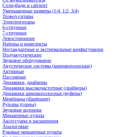
Солидбади и сайлент
Уменьшенные размеры (1/4, 1/2, 3/4)
Трэвел-гитары
Электрогитары
6-струнные
7-струнные
Левосторонние
Наборы и комплекты
Нестандартные и экстремальные конфигурации
Полуакустические
Звуковое оборудование
Акустические системы (широкополосные)
Активные
Пассивные
Динамики, драйверы
Динамики высокочастотные (драйверы)
Динамики широкополосные (вуферы)
Мембраны (diaphragm)
Рупоры (горны)
Звуковые колонны
Микшерные пульты
Аксессуары и расширения
Аналоговые
Рэковые микшерные пульты