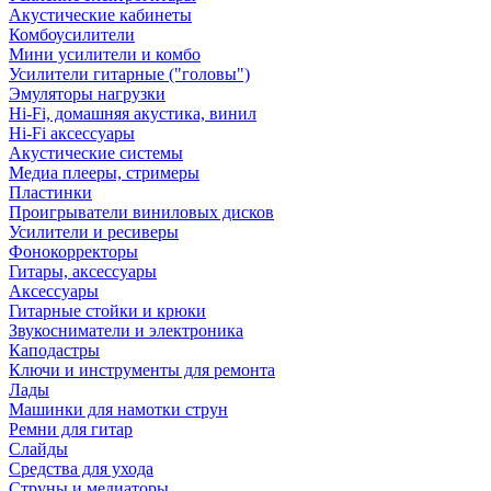
Акустические кабинеты
Комбоусилители
Мини усилители и комбо
Усилители гитарные ("головы")
Эмуляторы нагрузки
Hi-Fi, домашняя акустика, винил
Hi-Fi аксессуары
Акустические системы
Медиа плееры, стримеры
Пластинки
Проигрыватели виниловых дисков
Усилители и ресиверы
Фонокорректоры
Гитары, аксессуары
Аксессуары
Гитарные стойки и крюки
Звукосниматели и электроника
Каподастры
Ключи и инструменты для ремонта
Лады
Машинки для намотки струн
Ремни для гитар
Слайды
Средства для ухода
Струны и медиаторы