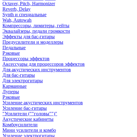
Octaver, Pitch, Harmonizer
Reverb, Delay
Synth и специальные
Wah, Autowah
Компрессоры, лимитеры, гейты
Эквалайзеры, педали громкости
Эффекты для бас-гитары
Предусилители и моделлеры
Педальные
Рэковые
Процессоры эффектов
Аксессуары для процессоров эффектов
Для акустических инструментов
Для бас-гитары
Для электрогитары
Карманные
Луперы
Рэковые
Усиление акустических инструментов
Усиление бас-гитары
"Усилители (""головы"")"
Акустические кабинеты
Комбоусилители
Мини усилители и комбо
Усиление электрогитары