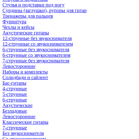
Стулья и подставки под ногу
Сурдины (заглушки), рупоры для гитар
Тренажеры для пальцев
Фурнитура
Чехлы и кейсы
Акустические гитары
12-струнные без звукоснимателя
12-струнные со звукоснимателем
6-струнные без звукоснимателя
6-струнные со звукоснимателем
7-струнные без звукоснимателя
Левосторонние
Наборы и комплекты
Солидбади и сайлент
Бас-гитары
4-струнные
5-струнные
6-струнные
Акустические
Безладовые
Левосторонние
Классические гитары
7-струнные
Без звукоснимателя
Со звукоснимателем