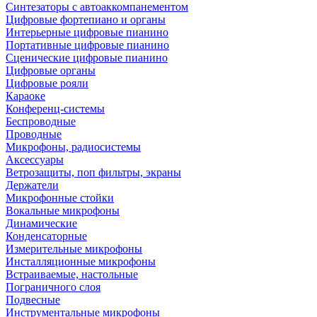
Синтезаторы с автоаккомпанементом
Цифровые фортепиано и органы
Интерьерные цифровые пианино
Портативные цифровые пианино
Сценические цифровые пианино
Цифровые органы
Цифровые рояли
Караоке
Конференц-системы
Беспроводные
Проводные
Микрофоны, радиосистемы
Аксессуары
Ветрозащиты, поп фильтры, экраны
Держатели
Микрофонные стойки
Вокальные микрофоны
Динамические
Конденсаторные
Измерительные микрофоны
Инсталляционные микрофоны
Встраиваемые, настольные
Пограничного слоя
Подвесные
Инструментальные микрофоны