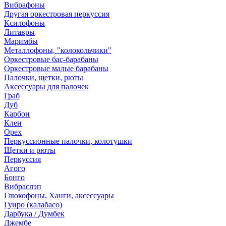
Вибрафоны
Другая оркестровая перкуссия
Ксилофоны
Литавры
Маримбы
Металлофоны, "колокольчики"
Оркестровые бас-барабаны
Оркестровые малые барабаны
Палочки, щетки, рюты
Аксессуары для палочек
Граб
Дуб
Карбон
Клен
Орех
Перкуссионные палочки, колотушки
Щетки и рюты
Перкуссия
Агого
Бонго
Вибраслэп
Глюкофоны, Ханги, аксессуары
Гуиро (калабасо)
Дарбука / Думбек
Джембе