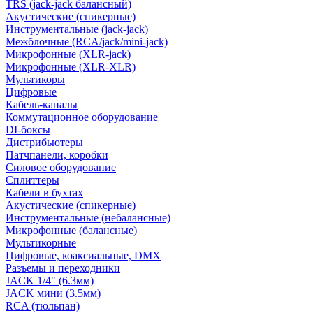
TRS (jack-jack балансный)
Акустические (спикерные)
Инструментальные (jack-jack)
Межблочные (RCA/jack/mini-jack)
Микрофонные (XLR-jack)
Микрофонные (XLR-XLR)
Мультикоры
Цифровые
Кабель-каналы
Коммутационное оборудование
DI-боксы
Дистрибьютеры
Патчпанели, коробки
Силовое оборудование
Сплиттеры
Кабели в бухтах
Акустические (спикерные)
Инструментальные (небалансные)
Микрофонные (балансные)
Мультикорные
Цифровые, коаксиальные, DMX
Разъемы и переходники
JACK 1/4" (6.3мм)
JACK мини (3.5мм)
RCA (тюльпан)