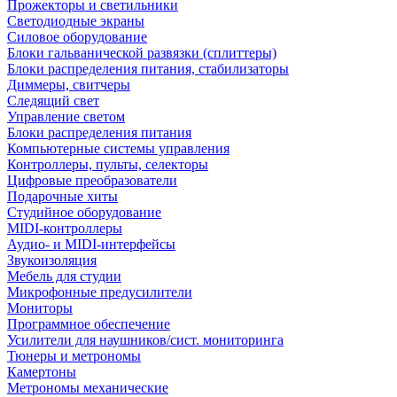
Прожекторы и светильники
Светодиодные экраны
Силовое оборудование
Блоки гальванической развязки (сплиттеры)
Блоки распределения питания, стабилизаторы
Диммеры, свитчеры
Следящий свет
Управление светом
Блоки распределения питания
Компьютерные системы управления
Контроллеры, пульты, селекторы
Цифровые преобразователи
Подарочные хиты
Студийное оборудование
MIDI-контроллеры
Аудио- и MIDI-интерфейсы
Звукоизоляция
Мебель для студии
Микрофонные предусилители
Мониторы
Программное обеспечение
Усилители для наушников/сист. мониторинга
Тюнеры и метрономы
Камертоны
Метрономы механические