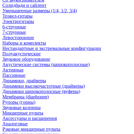
Солидбади и сайлент
Уменьшенные размеры (1/4, 1/2, 3/4)
Трэвел-гитары
Электрогитары
6-струнные
7-струнные
Левосторонние
Наборы и комплекты
Нестандартные и экстремальные конфигурации
Полуакустические
Звуковое оборудование
Акустические системы (широкополосные)
Активные
Пассивные
Динамики, драйверы
Динамики высокочастотные (драйверы)
Динамики широкополосные (вуферы)
Мембраны (diaphragm)
Рупоры (горны)
Звуковые колонны
Микшерные пульты
Аксессуары и расширения
Аналоговые
Рэковые микшерные пульты