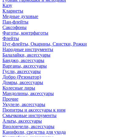
Казу
Кларнеты
Медные духовые
Пан-флейты
Саксофоны
Фаготы, контрфаготы
Флейты
Цуг-флейты, Окарины, Свистки, Рожки
Народные инструменты
Балалайки, аксессуары
Банджо, аксессуары
Варганы, аксессуары
Гусли, аксессуары
Добро (Резонатор)
Домры, аксессуары
Колесные лиры
Мандолины, аксессуары
Прочие
Укулеле, аксессуары
Пюпитры и аксессуары к ним
Смычковые инструменты
Альты, аксессуары
Виолончели, аксессуары
Канифоли, средства для ухода