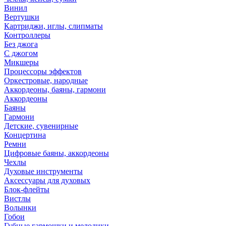
Винил
Вертушки
Картриджи, иглы, слипматы
Контроллеры
Без джога
С джогом
Микшеры
Процессоры эффектов
Оркестровые, народные
Аккордеоны, баяны, гармони
Аккордеоны
Баяны
Гармони
Детские, сувенирные
Концертина
Ремни
Цифровые баяны, аккордеоны
Чехлы
Духовые инструменты
Аксессуары для духовых
Блок-флейты
Вистлы
Волынки
Гобои
Губные гармошки и мелодики