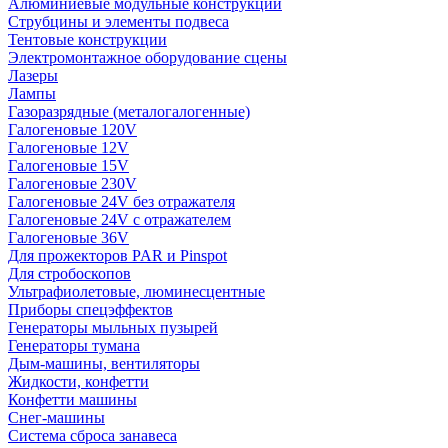
Алюминиевые модульные конструкции
Струбцины и элементы подвеса
Тентовые конструкции
Электромонтажное оборудование сцены
Лазеры
Лампы
Газоразрядные (металогалогенные)
Галогеновые 120V
Галогеновые 12V
Галогеновые 15V
Галогеновые 230V
Галогеновые 24V без отражателя
Галогеновые 24V с отражателем
Галогеновые 36V
Для прожекторов PAR и Pinspot
Для стробоскопов
Ультрафиолетовые, люминесцентные
Приборы спецэффектов
Генераторы мыльных пузырей
Генераторы тумана
Дым-машины, вентиляторы
Жидкости, конфетти
Конфетти машины
Снег-машины
Система сброса занавеса