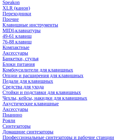
Speakon
XLR (канон)
Переходники
Прочие
Клавишные инструменты
MIDI-клавиатуры
49-61 клавиш
76-88 клавиш
Компактные
Аксессуары
Банкетки, стулья
Блоки питания
Комбоусилители для клавишных
Опции и расширения для клавишных
Педали для клавишных
Средства для ухода
Стойки и подставки для клавишных
Чехлы, кейсы, накидки для клавишных
Акустические клавишные
Аксессуары
Пианино
Рояли
Синтезаторы
Домашние синтезаторы
Профессиональные синтезаторы и рабочие станции