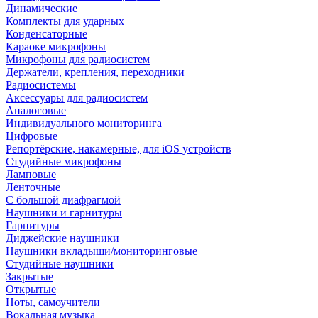
Динамические
Комплекты для ударных
Конденсаторные
Караоке микрофоны
Микрофоны для радиосистем
Держатели, крепления, переходники
Радиосистемы
Аксессуары для радиосистем
Аналоговые
Индивидуального мониторинга
Цифровые
Репортёрские, накамерные, для iOS устройств
Студийные микрофоны
Ламповые
Ленточные
С большой диафрагмой
Наушники и гарнитуры
Гарнитуры
Диджейские наушники
Наушники вкладыши/мониторинговые
Студийные наушники
Закрытые
Открытые
Ноты, самоучители
Вокальная музыка