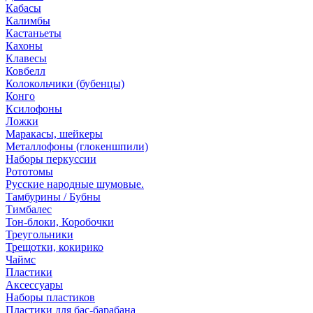
Кабасы
Калимбы
Кастаньеты
Кахоны
Клавесы
Ковбелл
Колокольчики (бубенцы)
Конго
Ксилофоны
Ложки
Маракасы, шейкеры
Металлофоны (глокеншпили)
Наборы перкуссии
Рототомы
Русские народные шумовые.
Тамбурины / Бубны
Тимбалес
Тон-блоки, Коробочки
Треугольники
Трещотки, кокирико
Чаймс
Пластики
Аксессуары
Наборы пластиков
Пластики для бас-барабана