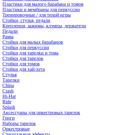
Пластики для малого барабана и томов
Пластики и мембраны для перкуссии
Тренировочные / для тихой игры
Стойки, стулья, педали
Крепления, зажимы, клэмпы, держатели
Педали
Рамы
Стойки для малых барабанов
Стойки для перкуссии
Стойки для тарелки и тома
Стойки для тарелок
Стойки для томов
Стойки для хай-хета
Стулья
Тарелки
China
Crash
Hi-Hat
Ride
Splash
Аксессуары для оркестровых тарелок
Гонги
Наборы тарелок
Оркестровые
Специальные эффекты