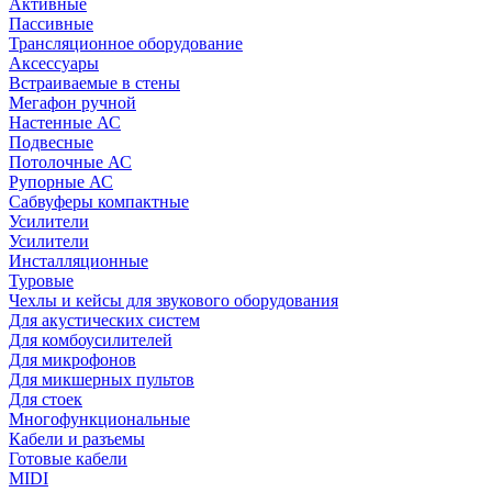
Активные
Пассивные
Трансляционное оборудование
Аксессуары
Встраиваемые в стены
Мегафон ручной
Настенные АС
Подвесные
Потолочные АС
Рупорные АС
Сабвуферы компактные
Усилители
Усилители
Инсталляционные
Туровые
Чехлы и кейсы для звукового оборудования
Для акустических систем
Для комбоусилителей
Для микрофонов
Для микшерных пультов
Для стоек
Многофункциональные
Кабели и разъемы
Готовые кабели
MIDI