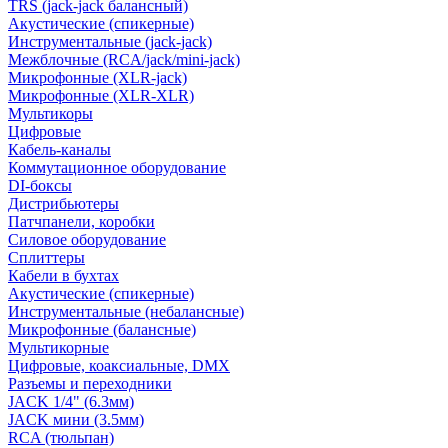
TRS (jack-jack балансный)
Акустические (спикерные)
Инструментальные (jack-jack)
Межблочные (RCA/jack/mini-jack)
Микрофонные (XLR-jack)
Микрофонные (XLR-XLR)
Мультикоры
Цифровые
Кабель-каналы
Коммутационное оборудование
DI-боксы
Дистрибьютеры
Патчпанели, коробки
Силовое оборудование
Сплиттеры
Кабели в бухтах
Акустические (спикерные)
Инструментальные (небалансные)
Микрофонные (балансные)
Мультикорные
Цифровые, коаксиальные, DMX
Разъемы и переходники
JACK 1/4" (6.3мм)
JACK мини (3.5мм)
RCA (тюльпан)