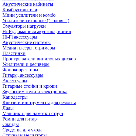
Акустические кабинеты
Комбоусилители
Мини усилители и комбо
Усилители гитарные ("головы")
Эмуляторы нагрузки
Hi-Fi, домашняя акустика, винил
Hi-Fi аксессуары
Акустические системы
Медиа плееры, стримеры
Пластинки
Проигрыватели виниловых дисков
Усилители и ресиверы
Фонокорректоры
Гитары, аксессуары
Аксессуары
Гитарные стойки и крюки
Звукосниматели и электроника
Каподастры
Ключи и инструменты для ремонта
Лады
Машинки для намотки струн
Ремни для гитар
Слайды
Средства для ухода
Струны и медиаторы