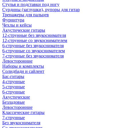
Стулья и подставки под ногу
Сурдины (заглушки), рупоры для гитар
Тренажеры для пальцев
Фурнитура
Чехлы и кейсы
Акустические гитары
12-струнные без звукоснимателя
12-струнные со звукоснимателем
6-струнные без звукоснимателя
6-струнные со звукоснимателем
7-струнные без звукоснимателя
Левосторонние
Наборы и комплекты
Солидбади и сайлент
Бас-гитары
4-струнные
5-струнные
6-струнные
Акустические
Безладовые
Левосторонние
Классические гитары
7-струнные
Без звукоснимателя
Со звукоснимателем