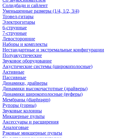
Солидбади и сайлент
Уменьшенные размеры (1/4, 1/2, 3/4)
Трэвел-гитары
Электрогитары
6-струнные
7-струнные
Левосторонние
Наборы и комплекты
Нестандартные и экстремальные конфигурации
Полуакустические
Звуковое оборудование
Акустические системы (широкополосные)
Активные
Пассивные
Динамики, драйверы
Динамики высокочастотные (драйверы)
Динамики широкополосные (вуферы)
Мембраны (diaphragm)
Рупоры (горны)
Звуковые колонны
Микшерные пульты
Аксессуары и расширения
Аналоговые
Рэковые микшерные пульты