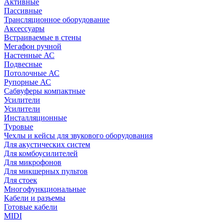
Активные
Пассивные
Трансляционное оборудование
Аксессуары
Встраиваемые в стены
Мегафон ручной
Настенные АС
Подвесные
Потолочные АС
Рупорные АС
Сабвуферы компактные
Усилители
Усилители
Инсталляционные
Туровые
Чехлы и кейсы для звукового оборудования
Для акустических систем
Для комбоусилителей
Для микрофонов
Для микшерных пультов
Для стоек
Многофункциональные
Кабели и разъемы
Готовые кабели
MIDI