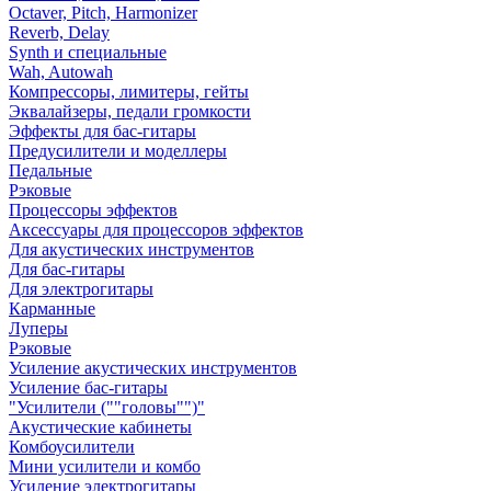
Octaver, Pitch, Harmonizer
Reverb, Delay
Synth и специальные
Wah, Autowah
Компрессоры, лимитеры, гейты
Эквалайзеры, педали громкости
Эффекты для бас-гитары
Предусилители и моделлеры
Педальные
Рэковые
Процессоры эффектов
Аксессуары для процессоров эффектов
Для акустических инструментов
Для бас-гитары
Для электрогитары
Карманные
Луперы
Рэковые
Усиление акустических инструментов
Усиление бас-гитары
"Усилители (""головы"")"
Акустические кабинеты
Комбоусилители
Мини усилители и комбо
Усиление электрогитары