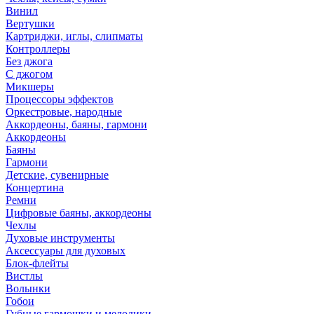
Винил
Вертушки
Картриджи, иглы, слипматы
Контроллеры
Без джога
С джогом
Микшеры
Процессоры эффектов
Оркестровые, народные
Аккордеоны, баяны, гармони
Аккордеоны
Баяны
Гармони
Детские, сувенирные
Концертина
Ремни
Цифровые баяны, аккордеоны
Чехлы
Духовые инструменты
Аксессуары для духовых
Блок-флейты
Вистлы
Волынки
Гобои
Губные гармошки и мелодики