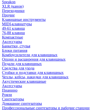
Speakon
XLR (канон)
Переходники
Прочие
Клавишные инструменты
MIDI-клавиатуры
49-61 клавиш
76-88 клавиш
Компактные
Аксессуары
Банкетки, стулья
Блоки питания
Комбоусилители для клавишных
Опции и расширения для клавишных
Педали для клавишных
Средства для ухода
Стойки и подставки для клавишных
Чехлы, кейсы, накидки для клавишных
Акустические клавишные
Аксессуары
Пианино
Рояли
Синтезаторы
Домашние синтезаторы
Профессиональные синтезаторы и рабочие станции