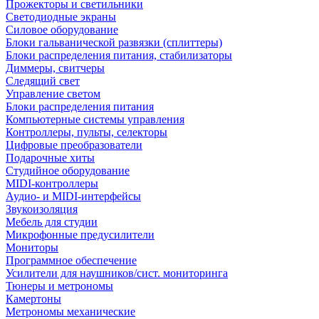
Прожекторы и светильники
Светодиодные экраны
Силовое оборудование
Блоки гальванической развязки (сплиттеры)
Блоки распределения питания, стабилизаторы
Диммеры, свитчеры
Следящий свет
Управление светом
Блоки распределения питания
Компьютерные системы управления
Контроллеры, пульты, селекторы
Цифровые преобразователи
Подарочные хиты
Студийное оборудование
MIDI-контроллеры
Аудио- и MIDI-интерфейсы
Звукоизоляция
Мебель для студии
Микрофонные предусилители
Мониторы
Программное обеспечение
Усилители для наушников/сист. мониторинга
Тюнеры и метрономы
Камертоны
Метрономы механические