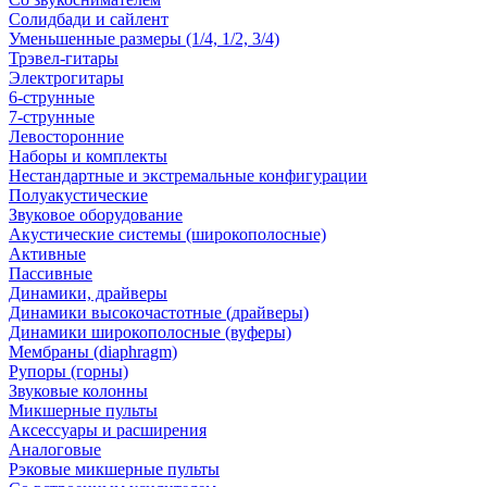
Солидбади и сайлент
Уменьшенные размеры (1/4, 1/2, 3/4)
Трэвел-гитары
Электрогитары
6-струнные
7-струнные
Левосторонние
Наборы и комплекты
Нестандартные и экстремальные конфигурации
Полуакустические
Звуковое оборудование
Акустические системы (широкополосные)
Активные
Пассивные
Динамики, драйверы
Динамики высокочастотные (драйверы)
Динамики широкополосные (вуферы)
Мембраны (diaphragm)
Рупоры (горны)
Звуковые колонны
Микшерные пульты
Аксессуары и расширения
Аналоговые
Рэковые микшерные пульты