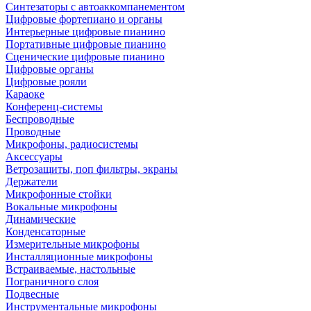
Синтезаторы с автоаккомпанементом
Цифровые фортепиано и органы
Интерьерные цифровые пианино
Портативные цифровые пианино
Сценические цифровые пианино
Цифровые органы
Цифровые рояли
Караоке
Конференц-системы
Беспроводные
Проводные
Микрофоны, радиосистемы
Аксессуары
Ветрозащиты, поп фильтры, экраны
Держатели
Микрофонные стойки
Вокальные микрофоны
Динамические
Конденсаторные
Измерительные микрофоны
Инсталляционные микрофоны
Встраиваемые, настольные
Пограничного слоя
Подвесные
Инструментальные микрофоны