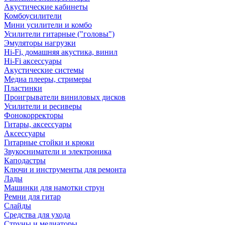
Акустические кабинеты
Комбоусилители
Мини усилители и комбо
Усилители гитарные ("головы")
Эмуляторы нагрузки
Hi-Fi, домашняя акустика, винил
Hi-Fi аксессуары
Акустические системы
Медиа плееры, стримеры
Пластинки
Проигрыватели виниловых дисков
Усилители и ресиверы
Фонокорректоры
Гитары, аксессуары
Аксессуары
Гитарные стойки и крюки
Звукосниматели и электроника
Каподастры
Ключи и инструменты для ремонта
Лады
Машинки для намотки струн
Ремни для гитар
Слайды
Средства для ухода
Струны и медиаторы