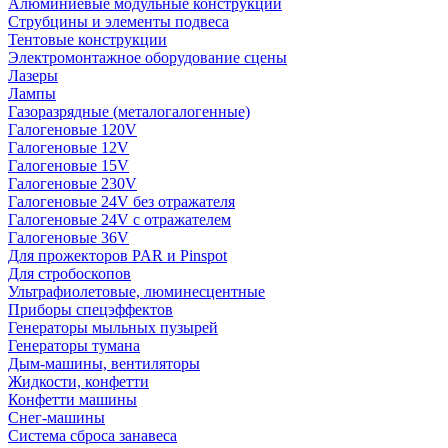
Алюминиевые модульные конструкции
Струбцины и элементы подвеса
Тентовые конструкции
Электромонтажное оборудование сцены
Лазеры
Лампы
Газоразрядные (металогалогенные)
Галогеновые 120V
Галогеновые 12V
Галогеновые 15V
Галогеновые 230V
Галогеновые 24V без отражателя
Галогеновые 24V с отражателем
Галогеновые 36V
Для прожекторов PAR и Pinspot
Для стробоскопов
Ультрафиолетовые, люминесцентные
Приборы спецэффектов
Генераторы мыльных пузырей
Генераторы тумана
Дым-машины, вентиляторы
Жидкости, конфетти
Конфетти машины
Снег-машины
Система сброса занавеса