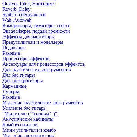
Octaver, Pitch, Harmonizer
Reverb, Delay
Synth и специальные
Wah, Autowah
Компрессоры, лимитеры, гейты
Эквалайзеры, педали громкости
Эффекты для бас-гитары
Предусилители и моделлеры
Педальные
Рэковые
Процессоры эффектов
Аксессуары для процессоров эффектов
Для акустических инструментов
Для бас-гитары
Для электрогитары
Карманные
Луперы
Рэковые
Усиление акустических инструментов
Усиление бас-гитары
"Усилители (""головы"")"
Акустические кабинеты
Комбоусилители
Мини усилители и комбо
Усиление электрогитары