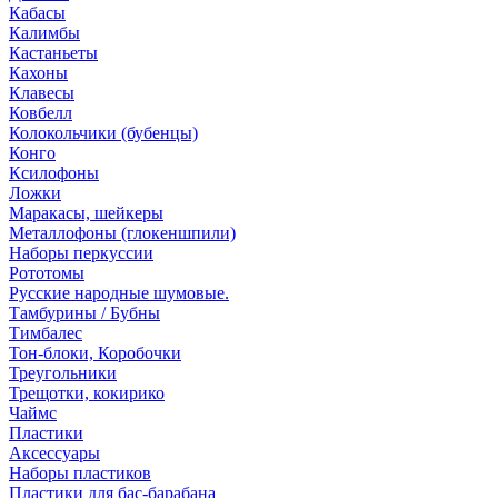
Кабасы
Калимбы
Кастаньеты
Кахоны
Клавесы
Ковбелл
Колокольчики (бубенцы)
Конго
Ксилофоны
Ложки
Маракасы, шейкеры
Металлофоны (глокеншпили)
Наборы перкуссии
Рототомы
Русские народные шумовые.
Тамбурины / Бубны
Тимбалес
Тон-блоки, Коробочки
Треугольники
Трещотки, кокирико
Чаймс
Пластики
Аксессуары
Наборы пластиков
Пластики для бас-барабана