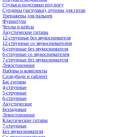
Стулья и подставки под ногу
Сурдины (заглушки), рупоры для гитар
Тренажеры для пальцев
Фурнитура
Чехлы и кейсы
Акустические гитары
12-струнные без звукоснимателя
12-струнные со звукоснимателем
6-струнные без звукоснимателя
6-струнные со звукоснимателем
7-струнные без звукоснимателя
Левосторонние
Наборы и комплекты
Солидбади и сайлент
Бас-гитары
4-струнные
5-струнные
6-струнные
Акустические
Безладовые
Левосторонние
Классические гитары
7-струнные
Без звукоснимателя
Со звукоснимателем