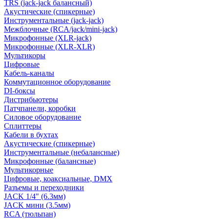
TRS (jack-jack балансный)
Акустические (спикерные)
Инструментальные (jack-jack)
Межблочные (RCA/jack/mini-jack)
Микрофонные (XLR-jack)
Микрофонные (XLR-XLR)
Мультикоры
Цифровые
Кабель-каналы
Коммутационное оборудование
DI-боксы
Дистрибьютеры
Патчпанели, коробки
Силовое оборудование
Сплиттеры
Кабели в бухтах
Акустические (спикерные)
Инструментальные (небалансные)
Микрофонные (балансные)
Мультикорные
Цифровые, коаксиальные, DMX
Разъемы и переходники
JACK 1/4" (6.3мм)
JACK мини (3.5мм)
RCA (тюльпан)