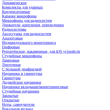
Динамические
Комплекты для ударных
Конденсаторные
Караоке микрофоны
Микрофоны для радиосистем
Держатели, крепления, переходники
Радиосистемы
Аксессуары для радиосистем
Аналоговые
Индивидуального мониторинга
Цифровые
Репортёрские, накамерные, для iOS устройств
Студийные микрофоны
Ламповые
Ленточные
С большой диафрагмой
Наушники и гарнитуры
Гарнитуры
Диджейские наушники
Наушники вкладыши/мониторинговые
Студийные наушники
Закрытые
Открытые
Ноты, самоучители
Вокальная музыка