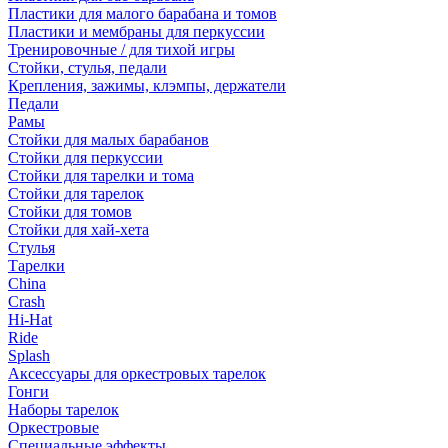
Пластики для малого барабана и томов
Пластики и мембраны для перкуссии
Тренировочные / для тихой игры
Стойки, стулья, педали
Крепления, зажимы, клэмпы, держатели
Педали
Рамы
Стойки для малых барабанов
Стойки для перкуссии
Стойки для тарелки и тома
Стойки для тарелок
Стойки для томов
Стойки для хай-хета
Стулья
Тарелки
China
Crash
Hi-Hat
Ride
Splash
Аксессуары для оркестровых тарелок
Гонги
Наборы тарелок
Оркестровые
Специальные эффекты