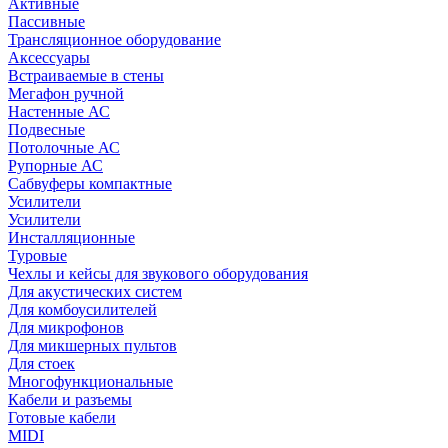
Активные
Пассивные
Трансляционное оборудование
Аксессуары
Встраиваемые в стены
Мегафон ручной
Настенные АС
Подвесные
Потолочные АС
Рупорные АС
Сабвуферы компактные
Усилители
Усилители
Инсталляционные
Туровые
Чехлы и кейсы для звукового оборудования
Для акустических систем
Для комбоусилителей
Для микрофонов
Для микшерных пультов
Для стоек
Многофункциональные
Кабели и разъемы
Готовые кабели
MIDI