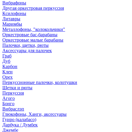
Вибрафоны
Другая оркестровая перкуссия
Ксилофоны
Литавры
Маримбы
Металлофоны, "колокольчики"
Оркестровые бас-барабаны
Оркестровые малые барабаны
Палочки, щетки, рюты
Аксессуары для палочек
Граб
Дуб
Карбон
Клен
Орех
Перкуссионные палочки, колотушки
Щетки и рюты
Перкуссия
Агого
Бонго
Вибраслэп
Глюкофоны, Ханги, аксессуары
Гуиро (калабасо)
Дарбука / Думбек
Джембе