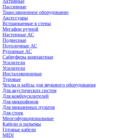
Активные
Пассивные
Трансляционное оборудование
Аксессуары
Встраиваемые в стены
Мегафон ручной
Настенные АС
Подвесные
Потолочные АС
Рупорные АС
Сабвуферы компактные
Усилители
Усилители
Инсталляционные
Туровые
Чехлы и кейсы для звукового оборудования
Для акустических систем
Для комбоусилителей
Для микрофонов
Для микшерных пультов
Для стоек
Многофункциональные
Кабели и разъемы
Готовые кабели
MIDI