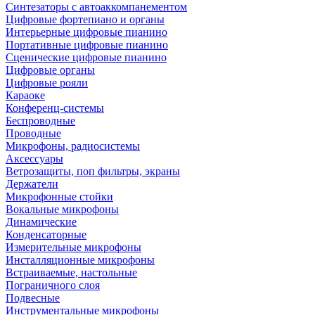
Синтезаторы с автоаккомпанементом
Цифровые фортепиано и органы
Интерьерные цифровые пианино
Портативные цифровые пианино
Сценические цифровые пианино
Цифровые органы
Цифровые рояли
Караоке
Конференц-системы
Беспроводные
Проводные
Микрофоны, радиосистемы
Аксессуары
Ветрозащиты, поп фильтры, экраны
Держатели
Микрофонные стойки
Вокальные микрофоны
Динамические
Конденсаторные
Измерительные микрофоны
Инсталляционные микрофоны
Встраиваемые, настольные
Пограничного слоя
Подвесные
Инструментальные микрофоны