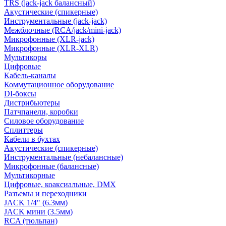
TRS (jack-jack балансный)
Акустические (спикерные)
Инструментальные (jack-jack)
Межблочные (RCA/jack/mini-jack)
Микрофонные (XLR-jack)
Микрофонные (XLR-XLR)
Мультикоры
Цифровые
Кабель-каналы
Коммутационное оборудование
DI-боксы
Дистрибьютеры
Патчпанели, коробки
Силовое оборудование
Сплиттеры
Кабели в бухтах
Акустические (спикерные)
Инструментальные (небалансные)
Микрофонные (балансные)
Мультикорные
Цифровые, коаксиальные, DMX
Разъемы и переходники
JACK 1/4" (6.3мм)
JACK мини (3.5мм)
RCA (тюльпан)