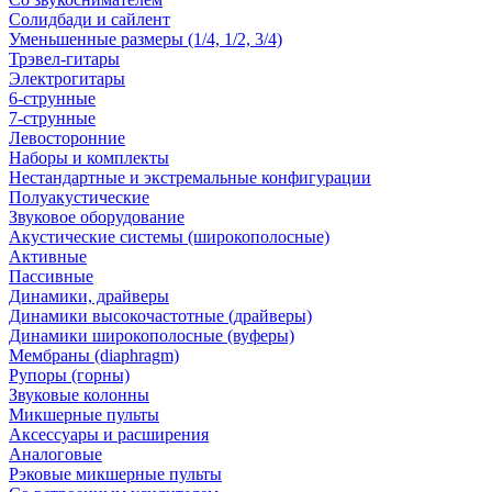
Солидбади и сайлент
Уменьшенные размеры (1/4, 1/2, 3/4)
Трэвел-гитары
Электрогитары
6-струнные
7-струнные
Левосторонние
Наборы и комплекты
Нестандартные и экстремальные конфигурации
Полуакустические
Звуковое оборудование
Акустические системы (широкополосные)
Активные
Пассивные
Динамики, драйверы
Динамики высокочастотные (драйверы)
Динамики широкополосные (вуферы)
Мембраны (diaphragm)
Рупоры (горны)
Звуковые колонны
Микшерные пульты
Аксессуары и расширения
Аналоговые
Рэковые микшерные пульты