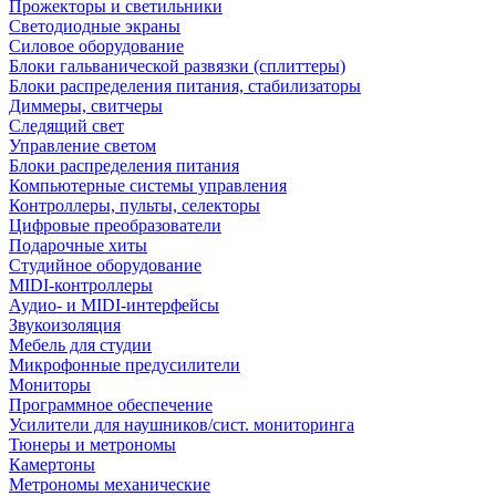
Прожекторы и светильники
Светодиодные экраны
Силовое оборудование
Блоки гальванической развязки (сплиттеры)
Блоки распределения питания, стабилизаторы
Диммеры, свитчеры
Следящий свет
Управление светом
Блоки распределения питания
Компьютерные системы управления
Контроллеры, пульты, селекторы
Цифровые преобразователи
Подарочные хиты
Студийное оборудование
MIDI-контроллеры
Аудио- и MIDI-интерфейсы
Звукоизоляция
Мебель для студии
Микрофонные предусилители
Мониторы
Программное обеспечение
Усилители для наушников/сист. мониторинга
Тюнеры и метрономы
Камертоны
Метрономы механические