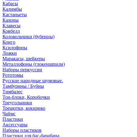
Кабасы
Калимбы
Кастаньеты
Кахоны
Клавесы
Ковбелл
Колокольчики (бубенцы)
Конго
Ксилофоны
Ложки
Маракасы, шейкеры
Металлофоны (глокеншпили)
Наборы перкуссии
Рототомы
Русские народные шумовые.
Тамбурины / Бубны
Тимбалес
Тон-блоки, Коробочки
Треугольники
Трещотки, кокирико
Чаймс
Пластики
Аксессуары
Наборы пластиков
Пластики для бас-барабана