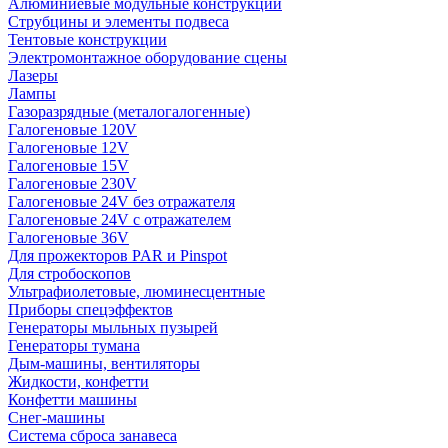
Алюминиевые модульные конструкции
Струбцины и элементы подвеса
Тентовые конструкции
Электромонтажное оборудование сцены
Лазеры
Лампы
Газоразрядные (металогалогенные)
Галогеновые 120V
Галогеновые 12V
Галогеновые 15V
Галогеновые 230V
Галогеновые 24V без отражателя
Галогеновые 24V с отражателем
Галогеновые 36V
Для прожекторов PAR и Pinspot
Для стробоскопов
Ультрафиолетовые, люминесцентные
Приборы спецэффектов
Генераторы мыльных пузырей
Генераторы тумана
Дым-машины, вентиляторы
Жидкости, конфетти
Конфетти машины
Снег-машины
Система сброса занавеса