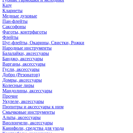
Казу
Кларнеты
Медные духовые
Пан-флейты
Саксофоны
Фаготы, контрфаготы
Флейты
Цуг-флейты, Окарины, Свистки, Рожки
Народные инструменты
Балалайки, аксессуары
Банджо, аксессуары
Варганы, аксессуары
Гусли, аксессуары
Добро (Резонатор)
Домры, аксессуары
Колесные лиры
Мандолины, аксессуары
Прочие
Укулеле, аксессуары
Пюпитры и аксессуары к ним
Смычковые инструменты
Альты, аксессуары
Виолончели, аксессуары
Канифоли, средства для ухода