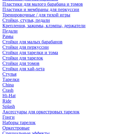
Пластики для малого барабана и томов
Пластики и мембраны для перкуссии
Тренировочные / для тихой игры
Стойки, стулья, педали
Крепления, зажимы, клэмпы, держатели
Педали
Рамы
Стойки для малых барабанов
Стойки для перкуссии
Стойки для тарелки и тома
Стойки для тарелок
Стойки для томов
Стойки для хай-хета
Стулья
Тарелки
China
Crash
Hi-Hat
Ride
Splash
Аксессуары для оркестровых тарелок
Гонги
Наборы тарелок
Оркестровые
Специальные эффекты