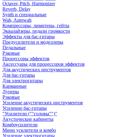
Octaver, Pitch, Harmonizer
Reverb, Delay
Synth и специальные
Wah, Autowah
Компрессоры, лимитеры, гейты
Эквалайзеры, педали громкости
Эффекты для бас-гитары
Предусилители и моделлеры
Педальные
Рэковые
Процессоры эффектов
Аксессуары для процессоров эффектов
Для акустических инструментов
Для бас-гитары
Для электрогитары
Карманные
Луперы
Рэковые
Усиление акустических инструментов
Усиление бас-гитары
"Усилители (""головы"")"
Акустические кабинеты
Комбоусилители
Мини усилители и комбо
Усиление электрогитары