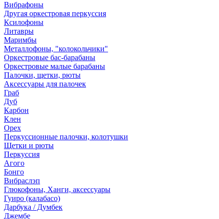
Вибрафоны
Другая оркестровая перкуссия
Ксилофоны
Литавры
Маримбы
Металлофоны, "колокольчики"
Оркестровые бас-барабаны
Оркестровые малые барабаны
Палочки, щетки, рюты
Аксессуары для палочек
Граб
Дуб
Карбон
Клен
Орех
Перкуссионные палочки, колотушки
Щетки и рюты
Перкуссия
Агого
Бонго
Вибраслэп
Глюкофоны, Ханги, аксессуары
Гуиро (калабасо)
Дарбука / Думбек
Джембе