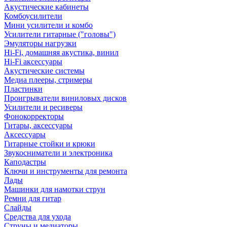
Акустические кабинеты
Комбоусилители
Мини усилители и комбо
Усилители гитарные ("головы")
Эмуляторы нагрузки
Hi-Fi, домашняя акустика, винил
Hi-Fi аксессуары
Акустические системы
Медиа плееры, стримеры
Пластинки
Проигрыватели виниловых дисков
Усилители и ресиверы
Фонокорректоры
Гитары, аксессуары
Аксессуары
Гитарные стойки и крюки
Звукосниматели и электроника
Каподастры
Ключи и инструменты для ремонта
Лады
Машинки для намотки струн
Ремни для гитар
Слайды
Средства для ухода
Струны и медиаторы