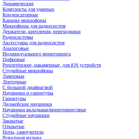
Динамические
Комплекты для ударных
Конденсаторные
Караоке микрофоны
Микрофоны для радиосистем
Держатели, крепления, переходники
Радиосистемы
Аксессуары для радиосистем
Аналоговые
Индивидуального мониторинга
Цифровые
Репортёрские, накамерные, для iOS устройств
Студийные микрофоны
Ламповые
Ленточные
С большой диафрагмой
Наушники и гарнитуры
Гарнитуры
Диджейские наушники
Наушники вкладыши/мониторинговые
Студийные наушники
Закрытые
Открытые
Ноты, самоучители
Вокальная музыка