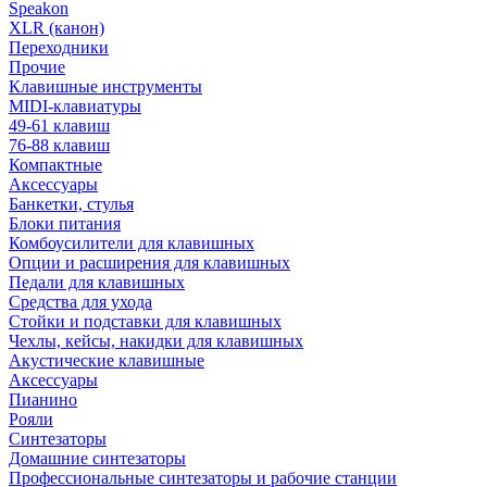
Speakon
XLR (канон)
Переходники
Прочие
Клавишные инструменты
MIDI-клавиатуры
49-61 клавиш
76-88 клавиш
Компактные
Аксессуары
Банкетки, стулья
Блоки питания
Комбоусилители для клавишных
Опции и расширения для клавишных
Педали для клавишных
Средства для ухода
Стойки и подставки для клавишных
Чехлы, кейсы, накидки для клавишных
Акустические клавишные
Аксессуары
Пианино
Рояли
Синтезаторы
Домашние синтезаторы
Профессиональные синтезаторы и рабочие станции