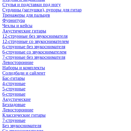
Стулья и подставки под ногу
Сурдины (заглушки), рупоры для гитар
Тренажеры для пальцев
Фурнитура
Чехлы и кейсы
Акустические гитары
12-струнные без звукоснимателя
12-струнные со звукоснимателем
6-струнные без звукоснимателя
6-струнные со звукоснимателем
7-струнные без звукоснимателя
Левосторонние
Наборы и комплекты
Солидбади и сайлент
Бас-гитары
4-струнные
5-струнные
6-струнные
Акустические
Безладовые
Левосторонние
Классические гитары
7-струнные
Без звукоснимателя
Со звукоснимателем