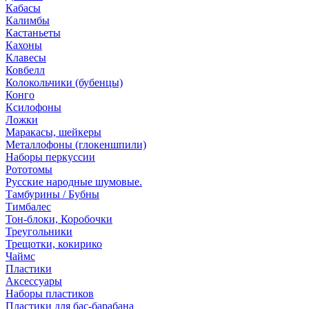
Кабасы
Калимбы
Кастаньеты
Кахоны
Клавесы
Ковбелл
Колокольчики (бубенцы)
Конго
Ксилофоны
Ложки
Маракасы, шейкеры
Металлофоны (глокеншпили)
Наборы перкуссии
Рототомы
Русские народные шумовые.
Тамбурины / Бубны
Тимбалес
Тон-блоки, Коробочки
Треугольники
Трещотки, кокирико
Чаймс
Пластики
Аксессуары
Наборы пластиков
Пластики для бас-барабана