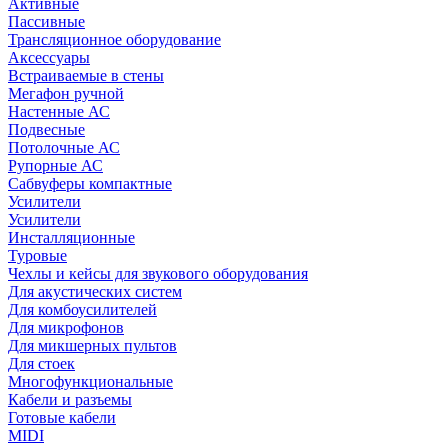
Активные
Пассивные
Трансляционное оборудование
Аксессуары
Встраиваемые в стены
Мегафон ручной
Настенные АС
Подвесные
Потолочные АС
Рупорные АС
Сабвуферы компактные
Усилители
Усилители
Инсталляционные
Туровые
Чехлы и кейсы для звукового оборудования
Для акустических систем
Для комбоусилителей
Для микрофонов
Для микшерных пультов
Для стоек
Многофункциональные
Кабели и разъемы
Готовые кабели
MIDI