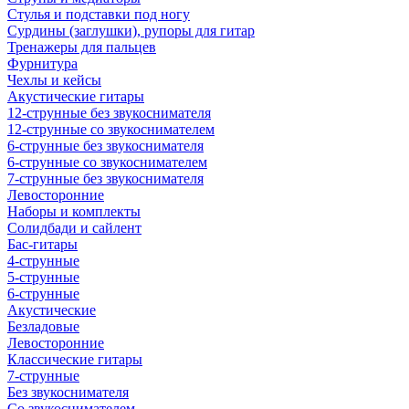
Стулья и подставки под ногу
Сурдины (заглушки), рупоры для гитар
Тренажеры для пальцев
Фурнитура
Чехлы и кейсы
Акустические гитары
12-струнные без звукоснимателя
12-струнные со звукоснимателем
6-струнные без звукоснимателя
6-струнные со звукоснимателем
7-струнные без звукоснимателя
Левосторонние
Наборы и комплекты
Солидбади и сайлент
Бас-гитары
4-струнные
5-струнные
6-струнные
Акустические
Безладовые
Левосторонние
Классические гитары
7-струнные
Без звукоснимателя
Со звукоснимателем