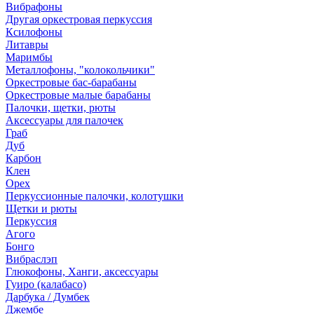
Вибрафоны
Другая оркестровая перкуссия
Ксилофоны
Литавры
Маримбы
Металлофоны, "колокольчики"
Оркестровые бас-барабаны
Оркестровые малые барабаны
Палочки, щетки, рюты
Аксессуары для палочек
Граб
Дуб
Карбон
Клен
Орех
Перкуссионные палочки, колотушки
Щетки и рюты
Перкуссия
Агого
Бонго
Вибраслэп
Глюкофоны, Ханги, аксессуары
Гуиро (калабасо)
Дарбука / Думбек
Джембе