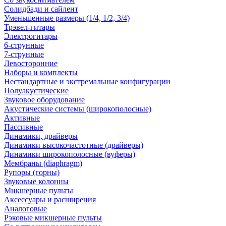
Солидбади и сайлент
Уменьшенные размеры (1/4, 1/2, 3/4)
Трэвел-гитары
Электрогитары
6-струнные
7-струнные
Левосторонние
Наборы и комплекты
Нестандартные и экстремальные конфигурации
Полуакустические
Звуковое оборудование
Акустические системы (широкополосные)
Активные
Пассивные
Динамики, драйверы
Динамики высокочастотные (драйверы)
Динамики широкополосные (вуферы)
Мембраны (diaphragm)
Рупоры (горны)
Звуковые колонны
Микшерные пульты
Аксессуары и расширения
Аналоговые
Рэковые микшерные пульты