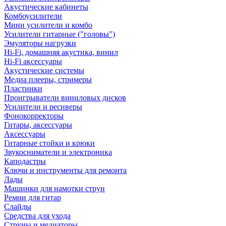
Акустические кабинеты
Комбоусилители
Мини усилители и комбо
Усилители гитарные ("головы")
Эмуляторы нагрузки
Hi-Fi, домашняя акустика, винил
Hi-Fi аксессуары
Акустические системы
Медиа плееры, стримеры
Пластинки
Проигрыватели виниловых дисков
Усилители и ресиверы
Фонокорректоры
Гитары, аксессуары
Аксессуары
Гитарные стойки и крюки
Звукосниматели и электроника
Каподастры
Ключи и инструменты для ремонта
Лады
Машинки для намотки струн
Ремни для гитар
Слайды
Средства для ухода
Струны и медиаторы