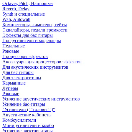
Octaver, Pitch, Harmonizer
Reverb, Delay
Synth и специальные
Wah, Autowah
Компрессоры, лимитеры, гейты
Эквалайзеры, педали громкости
Эффекты для бас-гитары
Предусилители и моделлеры
Педальные
Рэковые
Процессоры эффектов
Аксессуары для процессоров эффектов
Для акустических инструментов
Для бас-гитары
Для электрогитары
Карманные
Луперы
Рэковые
Усиление акустических инструментов
Усиление бас-гитары
"Усилители (""головы"")"
Акустические кабинеты
Комбоусилители
Мини усилители и комбо
Усиление электрогитары