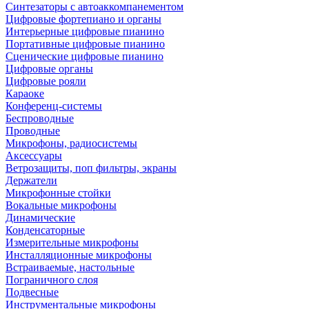
Синтезаторы с автоаккомпанементом
Цифровые фортепиано и органы
Интерьерные цифровые пианино
Портативные цифровые пианино
Сценические цифровые пианино
Цифровые органы
Цифровые рояли
Караоке
Конференц-системы
Беспроводные
Проводные
Микрофоны, радиосистемы
Аксессуары
Ветрозащиты, поп фильтры, экраны
Держатели
Микрофонные стойки
Вокальные микрофоны
Динамические
Конденсаторные
Измерительные микрофоны
Инсталляционные микрофоны
Встраиваемые, настольные
Пограничного слоя
Подвесные
Инструментальные микрофоны