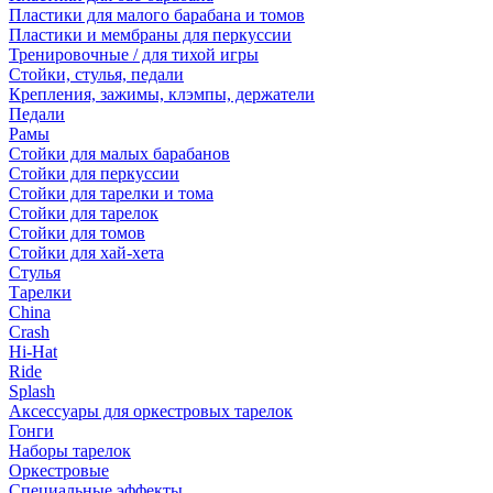
Пластики для малого барабана и томов
Пластики и мембраны для перкуссии
Тренировочные / для тихой игры
Стойки, стулья, педали
Крепления, зажимы, клэмпы, держатели
Педали
Рамы
Стойки для малых барабанов
Стойки для перкуссии
Стойки для тарелки и тома
Стойки для тарелок
Стойки для томов
Стойки для хай-хета
Стулья
Тарелки
China
Crash
Hi-Hat
Ride
Splash
Аксессуары для оркестровых тарелок
Гонги
Наборы тарелок
Оркестровые
Специальные эффекты