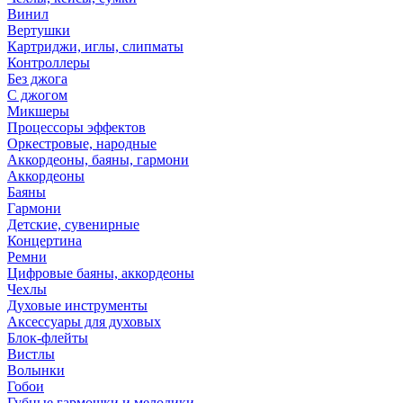
Винил
Вертушки
Картриджи, иглы, слипматы
Контроллеры
Без джога
С джогом
Микшеры
Процессоры эффектов
Оркестровые, народные
Аккордеоны, баяны, гармони
Аккордеоны
Баяны
Гармони
Детские, сувенирные
Концертина
Ремни
Цифровые баяны, аккордеоны
Чехлы
Духовые инструменты
Аксессуары для духовых
Блок-флейты
Вистлы
Волынки
Гобои
Губные гармошки и мелодики