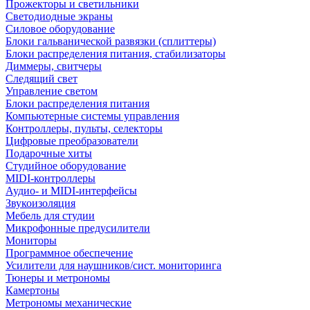
Прожекторы и светильники
Светодиодные экраны
Силовое оборудование
Блоки гальванической развязки (сплиттеры)
Блоки распределения питания, стабилизаторы
Диммеры, свитчеры
Следящий свет
Управление светом
Блоки распределения питания
Компьютерные системы управления
Контроллеры, пульты, селекторы
Цифровые преобразователи
Подарочные хиты
Студийное оборудование
MIDI-контроллеры
Аудио- и MIDI-интерфейсы
Звукоизоляция
Мебель для студии
Микрофонные предусилители
Мониторы
Программное обеспечение
Усилители для наушников/сист. мониторинга
Тюнеры и метрономы
Камертоны
Метрономы механические