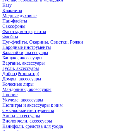
Казу
Кларнеты
Медные духовые
Пан-флейты
Саксофоны
Фаготы, контрфаготы
Флейты
Цуг-флейты, Окарины, Свистки, Рожки
Народные инструменты
Балалайки, аксессуары
Банджо, аксессуары
Варганы, аксессуары
Гусли, аксессуары
Добро (Резонатор)
Домры, аксессуары
Колесные лиры
Мандолины, аксессуары
Прочие
Укулеле, аксессуары
Пюпитры и аксессуары к ним
Смычковые инструменты
Альты, аксессуары
Виолончели, аксессуары
Канифоли, средства для ухода