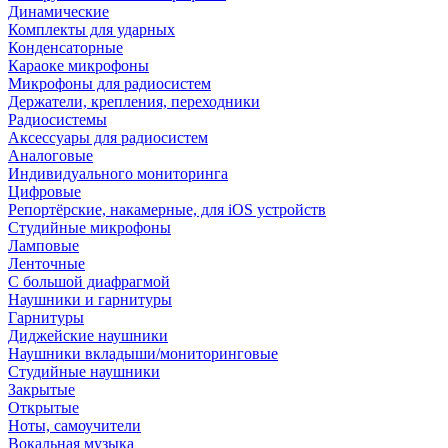
Динамические
Комплекты для ударных
Конденсаторные
Караоке микрофоны
Микрофоны для радиосистем
Держатели, крепления, переходники
Радиосистемы
Аксессуары для радиосистем
Аналоговые
Индивидуального мониторинга
Цифровые
Репортёрские, накамерные, для iOS устройств
Студийные микрофоны
Ламповые
Ленточные
С большой диафрагмой
Наушники и гарнитуры
Гарнитуры
Диджейские наушники
Наушники вкладыши/мониторинговые
Студийные наушники
Закрытые
Открытые
Ноты, самоучители
Вокальная музыка