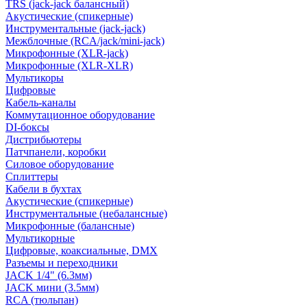
TRS (jack-jack балансный)
Акустические (спикерные)
Инструментальные (jack-jack)
Межблочные (RCA/jack/mini-jack)
Микрофонные (XLR-jack)
Микрофонные (XLR-XLR)
Мультикоры
Цифровые
Кабель-каналы
Коммутационное оборудование
DI-боксы
Дистрибьютеры
Патчпанели, коробки
Силовое оборудование
Сплиттеры
Кабели в бухтах
Акустические (спикерные)
Инструментальные (небалансные)
Микрофонные (балансные)
Мультикорные
Цифровые, коаксиальные, DMX
Разъемы и переходники
JACK 1/4" (6.3мм)
JACK мини (3.5мм)
RCA (тюльпан)