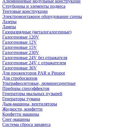
Алюминиевые модульные конструкции
Струбцины и элементы подвеса
Тентовые конструкции
Электромонтажное оборудование сцены
Лазеры
Лампы
Газоразрядные (металогалогенные)
Галогеновые 120V
Галогеновые 12V
Галогеновые 15V
Галогеновые 230V
Галогеновые 24V без отражателя
Галогеновые 24V с отражателем
Галогеновые 36V
Для прожекторов PAR и Pinspot
Для стробоскопов
Ультрафиолетовые, люминесцентные
Приборы спецэффектов
Генераторы мыльных пузырей
Генераторы тумана
Дым-машины, вентиляторы
Жидкости, конфетти
Конфетти машины
Снег-машины
Система сброса занавеса