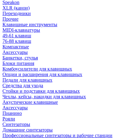
Speakon
XLR (канон)
Переходники
Прочие
Клавишные инструменты
MIDI-клавиатуры
49-61 клавиш
76-88 клавиш
Компактные
Аксессуары
Банкетки, стулья
Блоки питания
Комбоусилители для клавишных
Опции и расширения для клавишных
Педали для клавишных
Средства для ухода
Стойки и подставки для клавишных
Чехлы, кейсы, накидки для клавишных
Акустические клавишные
Аксессуары
Пианино
Рояли
Синтезаторы
Домашние синтезаторы
Профессиональные синтезаторы и рабочие станции