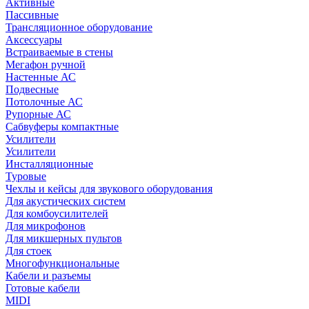
Активные
Пассивные
Трансляционное оборудование
Аксессуары
Встраиваемые в стены
Мегафон ручной
Настенные АС
Подвесные
Потолочные АС
Рупорные АС
Сабвуферы компактные
Усилители
Усилители
Инсталляционные
Туровые
Чехлы и кейсы для звукового оборудования
Для акустических систем
Для комбоусилителей
Для микрофонов
Для микшерных пультов
Для стоек
Многофункциональные
Кабели и разъемы
Готовые кабели
MIDI