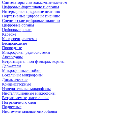
Синтезаторы с автоаккомпанементом
Цифровые фортепиано и органы
Интерьерные цифровые пианино
Портативные цифровые пианино
Сценические цифровые пианино
Цифровые органы
Цифровые рояли
Караоке
Конференц-системы
Беспроводные
Проводные
Микрофоны, радиосистемы
Аксессуары
Ветрозащиты, поп фильтры, экраны
Держатели
Микрофонные стойки
Вокальные микрофоны
Динамические
Конденсаторные
Измерительные микрофоны
Инсталляционные микрофоны
Встраиваемые, настольные
Пограничного слоя
Подвесные
Инструментальные микрофоны