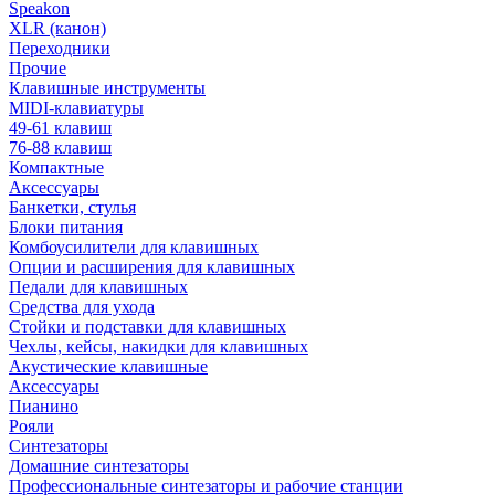
Speakon
XLR (канон)
Переходники
Прочие
Клавишные инструменты
MIDI-клавиатуры
49-61 клавиш
76-88 клавиш
Компактные
Аксессуары
Банкетки, стулья
Блоки питания
Комбоусилители для клавишных
Опции и расширения для клавишных
Педали для клавишных
Средства для ухода
Стойки и подставки для клавишных
Чехлы, кейсы, накидки для клавишных
Акустические клавишные
Аксессуары
Пианино
Рояли
Синтезаторы
Домашние синтезаторы
Профессиональные синтезаторы и рабочие станции