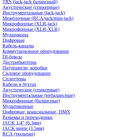
TRS (jack-jack балансный)
Акустические (спикерные)
Инструментальные (jack-jack)
Межблочные (RCA/jack/mini-jack)
Микрофонные (XLR-jack)
Микрофонные (XLR-XLR)
Мультикоры
Цифровые
Кабель-каналы
Коммутационное оборудование
DI-боксы
Дистрибьютеры
Патчпанели, коробки
Силовое оборудование
Сплиттеры
Кабели в бухтах
Акустические (спикерные)
Инструментальные (небалансные)
Микрофонные (балансные)
Мультикорные
Цифровые, коаксиальные, DMX
Разъемы и переходники
JACK 1/4" (6.3мм)
JACK мини (3.5мм)
RCA (тюльпан)