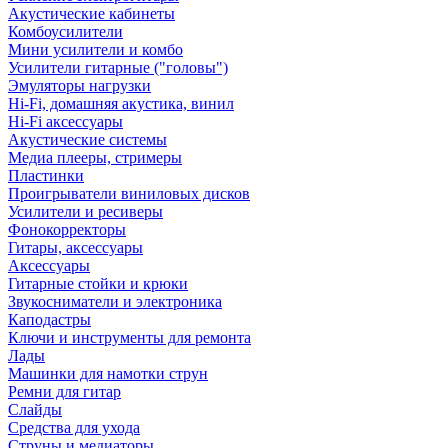
Акустические кабинеты
Комбоусилители
Мини усилители и комбо
Усилители гитарные ("головы")
Эмуляторы нагрузки
Hi-Fi, домашняя акустика, винил
Hi-Fi аксессуары
Акустические системы
Медиа плееры, стримеры
Пластинки
Проигрыватели виниловых дисков
Усилители и ресиверы
Фонокорректоры
Гитары, аксессуары
Аксессуары
Гитарные стойки и крюки
Звукосниматели и электроника
Каподастры
Ключи и инструменты для ремонта
Лады
Машинки для намотки струн
Ремни для гитар
Слайды
Средства для ухода
Струны и медиаторы