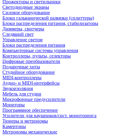
Прожекторы и светильники
Светодиодные экраны
Силовое оборудование
Блоки гальванической развязки (сплиттеры)
Блоки распределения питания, стабилизаторы
Диммеры, свитчеры
Следящий свет
Управление светом
Блоки распределения питания
Компьютерные системы управления
Контроллеры, пульты, селекторы
Цифровые преобразователи
Подарочные хиты
Студийное оборудование
MIDI-контроллеры
Аудио- и MIDI-интерфейсы
Звукоизоляция
Мебель для студии
Микрофонные предусилители
Мониторы
Программное обеспечение
Усилители для наушников/сист. мониторинга
Тюнеры и метрономы
Камертоны
Метрономы механические