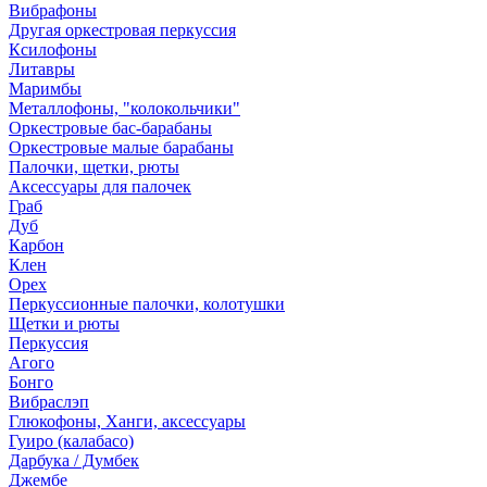
Вибрафоны
Другая оркестровая перкуссия
Ксилофоны
Литавры
Маримбы
Металлофоны, "колокольчики"
Оркестровые бас-барабаны
Оркестровые малые барабаны
Палочки, щетки, рюты
Аксессуары для палочек
Граб
Дуб
Карбон
Клен
Орех
Перкуссионные палочки, колотушки
Щетки и рюты
Перкуссия
Агого
Бонго
Вибраслэп
Глюкофоны, Ханги, аксессуары
Гуиро (калабасо)
Дарбука / Думбек
Джембе