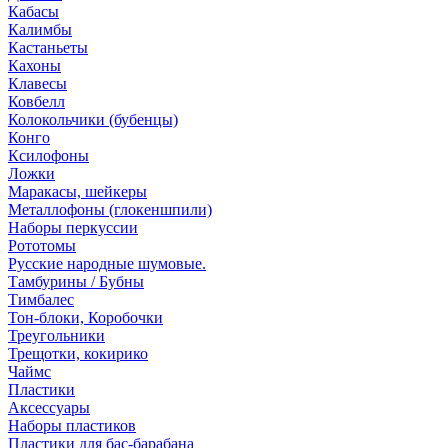
Кабасы
Калимбы
Кастаньеты
Кахоны
Клавесы
Ковбелл
Колокольчики (бубенцы)
Конго
Ксилофоны
Ложки
Маракасы, шейкеры
Металлофоны (глокеншпили)
Наборы перкуссии
Рототомы
Русские народные шумовые.
Тамбурины / Бубны
Тимбалес
Тон-блоки, Коробочки
Треугольники
Трещотки, кокирико
Чаймс
Пластики
Аксессуары
Наборы пластиков
Пластики для бас-барабана