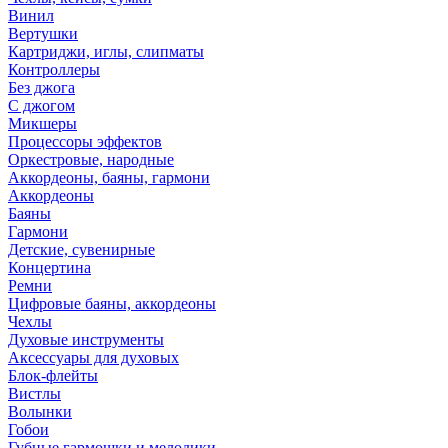
Винил
Вертушки
Картриджи, иглы, слипматы
Контроллеры
Без джога
С джогом
Микшеры
Процессоры эффектов
Оркестровые, народные
Аккордеоны, баяны, гармони
Аккордеоны
Баяны
Гармони
Детские, сувенирные
Концертина
Ремни
Цифровые баяны, аккордеоны
Чехлы
Духовые инструменты
Аксессуары для духовых
Блок-флейты
Вистлы
Волынки
Гобои
Губные гармошки и мелодики