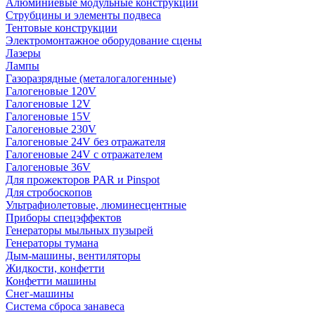
Алюминиевые модульные конструкции
Струбцины и элементы подвеса
Тентовые конструкции
Электромонтажное оборудование сцены
Лазеры
Лампы
Газоразрядные (металогалогенные)
Галогеновые 120V
Галогеновые 12V
Галогеновые 15V
Галогеновые 230V
Галогеновые 24V без отражателя
Галогеновые 24V с отражателем
Галогеновые 36V
Для прожекторов PAR и Pinspot
Для стробоскопов
Ультрафиолетовые, люминесцентные
Приборы спецэффектов
Генераторы мыльных пузырей
Генераторы тумана
Дым-машины, вентиляторы
Жидкости, конфетти
Конфетти машины
Снег-машины
Система сброса занавеса