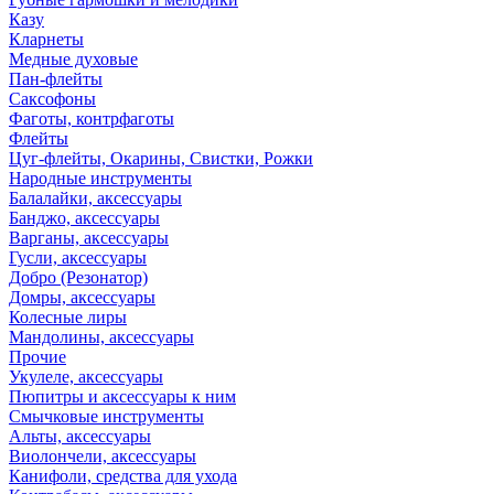
Казу
Кларнеты
Медные духовые
Пан-флейты
Саксофоны
Фаготы, контрфаготы
Флейты
Цуг-флейты, Окарины, Свистки, Рожки
Народные инструменты
Балалайки, аксессуары
Банджо, аксессуары
Варганы, аксессуары
Гусли, аксессуары
Добро (Резонатор)
Домры, аксессуары
Колесные лиры
Мандолины, аксессуары
Прочие
Укулеле, аксессуары
Пюпитры и аксессуары к ним
Смычковые инструменты
Альты, аксессуары
Виолончели, аксессуары
Канифоли, средства для ухода