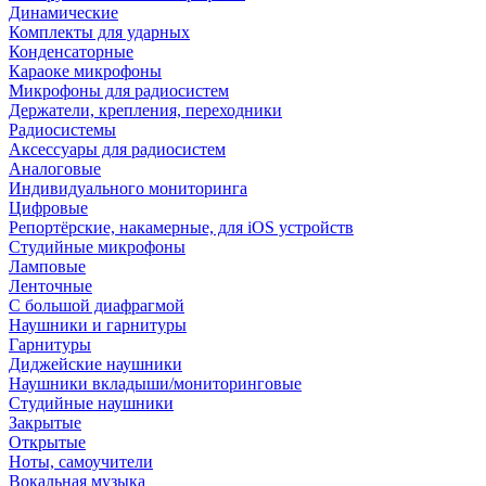
Динамические
Комплекты для ударных
Конденсаторные
Караоке микрофоны
Микрофоны для радиосистем
Держатели, крепления, переходники
Радиосистемы
Аксессуары для радиосистем
Аналоговые
Индивидуального мониторинга
Цифровые
Репортёрские, накамерные, для iOS устройств
Студийные микрофоны
Ламповые
Ленточные
С большой диафрагмой
Наушники и гарнитуры
Гарнитуры
Диджейские наушники
Наушники вкладыши/мониторинговые
Студийные наушники
Закрытые
Открытые
Ноты, самоучители
Вокальная музыка