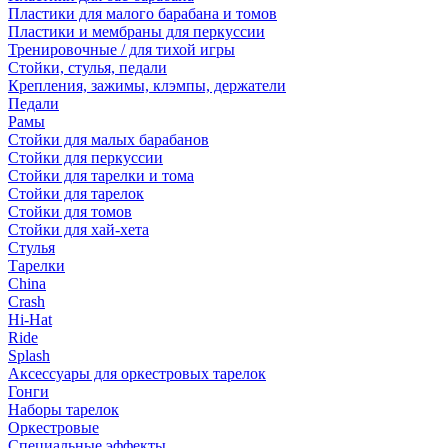
Пластики для малого барабана и томов
Пластики и мембраны для перкуссии
Тренировочные / для тихой игры
Стойки, стулья, педали
Крепления, зажимы, клэмпы, держатели
Педали
Рамы
Стойки для малых барабанов
Стойки для перкуссии
Стойки для тарелки и тома
Стойки для тарелок
Стойки для томов
Стойки для хай-хета
Стулья
Тарелки
China
Crash
Hi-Hat
Ride
Splash
Аксессуары для оркестровых тарелок
Гонги
Наборы тарелок
Оркестровые
Специальные эффекты