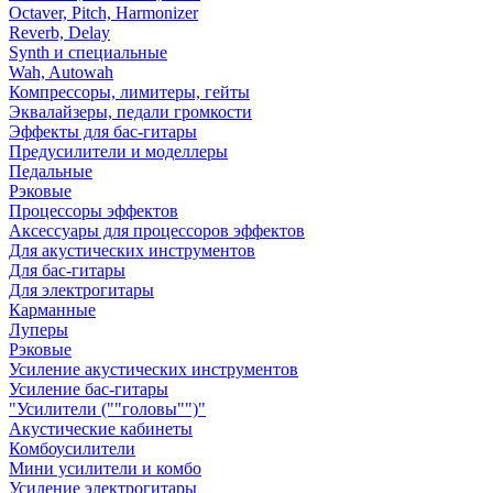
Octaver, Pitch, Harmonizer
Reverb, Delay
Synth и специальные
Wah, Autowah
Компрессоры, лимитеры, гейты
Эквалайзеры, педали громкости
Эффекты для бас-гитары
Предусилители и моделлеры
Педальные
Рэковые
Процессоры эффектов
Аксессуары для процессоров эффектов
Для акустических инструментов
Для бас-гитары
Для электрогитары
Карманные
Луперы
Рэковые
Усиление акустических инструментов
Усиление бас-гитары
"Усилители (""головы"")"
Акустические кабинеты
Комбоусилители
Мини усилители и комбо
Усиление электрогитары