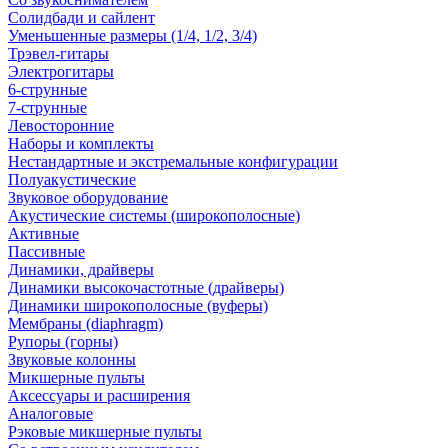
Солидбади и сайлент
Уменьшенные размеры (1/4, 1/2, 3/4)
Трэвел-гитары
Электрогитары
6-струнные
7-струнные
Левосторонние
Наборы и комплекты
Нестандартные и экстремальные конфигурации
Полуакустические
Звуковое оборудование
Акустические системы (широкополосные)
Активные
Пассивные
Динамики, драйверы
Динамики высокочастотные (драйверы)
Динамики широкополосные (вуферы)
Мембраны (diaphragm)
Рупоры (горны)
Звуковые колонны
Микшерные пульты
Аксессуары и расширения
Аналоговые
Рэковые микшерные пульты