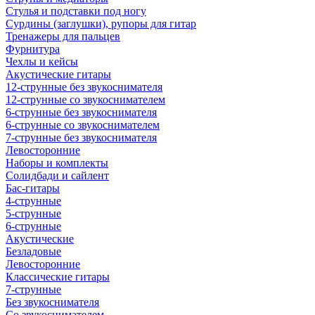
Стулья и подставки под ногу
Сурдины (заглушки), рупоры для гитар
Тренажеры для пальцев
Фурнитура
Чехлы и кейсы
Акустические гитары
12-струнные без звукоснимателя
12-струнные со звукоснимателем
6-струнные без звукоснимателя
6-струнные со звукоснимателем
7-струнные без звукоснимателя
Левосторонние
Наборы и комплекты
Солидбади и сайлент
Бас-гитары
4-струнные
5-струнные
6-струнные
Акустические
Безладовые
Левосторонние
Классические гитары
7-струнные
Без звукоснимателя
Со звукоснимателем