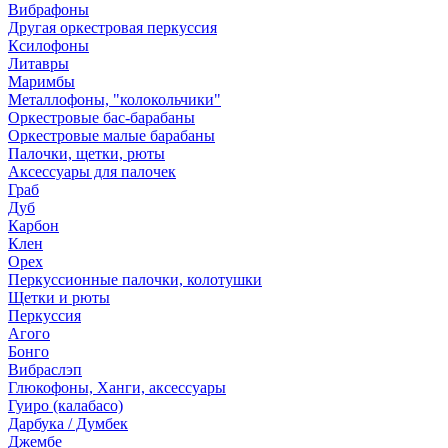
Вибрафоны
Другая оркестровая перкуссия
Ксилофоны
Литавры
Маримбы
Металлофоны, "колокольчики"
Оркестровые бас-барабаны
Оркестровые малые барабаны
Палочки, щетки, рюты
Аксессуары для палочек
Граб
Дуб
Карбон
Клен
Орех
Перкуссионные палочки, колотушки
Щетки и рюты
Перкуссия
Агого
Бонго
Вибраслэп
Глюкофоны, Ханги, аксессуары
Гуиро (калабасо)
Дарбука / Думбек
Джембе