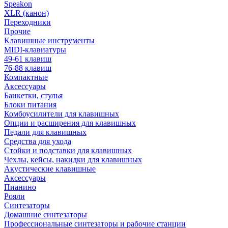
Speakon
XLR (канон)
Переходники
Прочие
Клавишные инструменты
MIDI-клавиатуры
49-61 клавиш
76-88 клавиш
Компактные
Аксессуары
Банкетки, стулья
Блоки питания
Комбоусилители для клавишных
Опции и расширения для клавишных
Педали для клавишных
Средства для ухода
Стойки и подставки для клавишных
Чехлы, кейсы, накидки для клавишных
Акустические клавишные
Аксессуары
Пианино
Рояли
Синтезаторы
Домашние синтезаторы
Профессиональные синтезаторы и рабочие станции