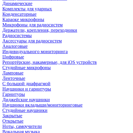
Динамические
Комплекты для ударных
Конденсаторные
Караоке микрофоны
Микрофоны для радиосистем
Держатели, крепления, переходники
Радиосистемы
Аксессуары для радиосистем
Аналоговые
Индивидуального мониторинга
Цифровые
Репортёрские, накамерные, для iOS устройств
Студийные микрофоны
Ламповые
Ленточные
С большой диафрагмой
Наушники и гарнитуры
Гарнитуры
Диджейские наушники
Наушники вкладыши/мониторинговые
Студийные наушники
Закрытые
Открытые
Ноты, самоучители
Вокальная музыка