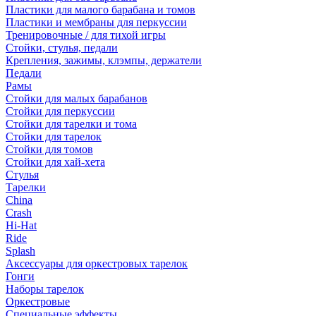
Пластики для малого барабана и томов
Пластики и мембраны для перкуссии
Тренировочные / для тихой игры
Стойки, стулья, педали
Крепления, зажимы, клэмпы, держатели
Педали
Рамы
Стойки для малых барабанов
Стойки для перкуссии
Стойки для тарелки и тома
Стойки для тарелок
Стойки для томов
Стойки для хай-хета
Стулья
Тарелки
China
Crash
Hi-Hat
Ride
Splash
Аксессуары для оркестровых тарелок
Гонги
Наборы тарелок
Оркестровые
Специальные эффекты