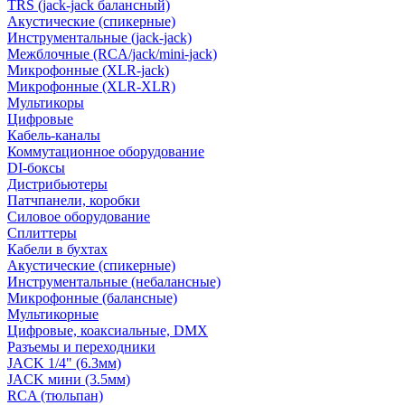
TRS (jack-jack балансный)
Акустические (спикерные)
Инструментальные (jack-jack)
Межблочные (RCA/jack/mini-jack)
Микрофонные (XLR-jack)
Микрофонные (XLR-XLR)
Мультикоры
Цифровые
Кабель-каналы
Коммутационное оборудование
DI-боксы
Дистрибьютеры
Патчпанели, коробки
Силовое оборудование
Сплиттеры
Кабели в бухтах
Акустические (спикерные)
Инструментальные (небалансные)
Микрофонные (балансные)
Мультикорные
Цифровые, коаксиальные, DMX
Разъемы и переходники
JACK 1/4" (6.3мм)
JACK мини (3.5мм)
RCA (тюльпан)