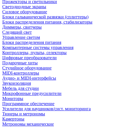
Прожекторы и светильники
Светодиодные экраны
Силовое оборудование
Блоки гальванической развязки (сплиттеры)
Блоки распределения питания, стабилизаторы
Диммеры, свитчеры
Следящий свет
Управление светом
Блоки распределения питания
Компьютерные системы управления
Контроллеры, пульты, селекторы
Цифровые преобразователи
Подарочные хиты
Студийное оборудование
MIDI-контроллеры
Аудио- и MIDI-интерфейсы
Звукоизоляция
Мебель для студии
Микрофонные предусилители
Мониторы
Программное обеспечение
Усилители для наушников/сист. мониторинга
Тюнеры и метрономы
Камертоны
Метрономы механические