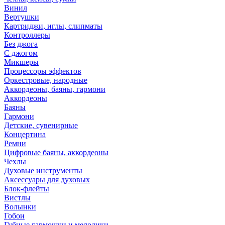
Винил
Вертушки
Картриджи, иглы, слипматы
Контроллеры
Без джога
С джогом
Микшеры
Процессоры эффектов
Оркестровые, народные
Аккордеоны, баяны, гармони
Аккордеоны
Баяны
Гармони
Детские, сувенирные
Концертина
Ремни
Цифровые баяны, аккордеоны
Чехлы
Духовые инструменты
Аксессуары для духовых
Блок-флейты
Вистлы
Волынки
Гобои
Губные гармошки и мелодики