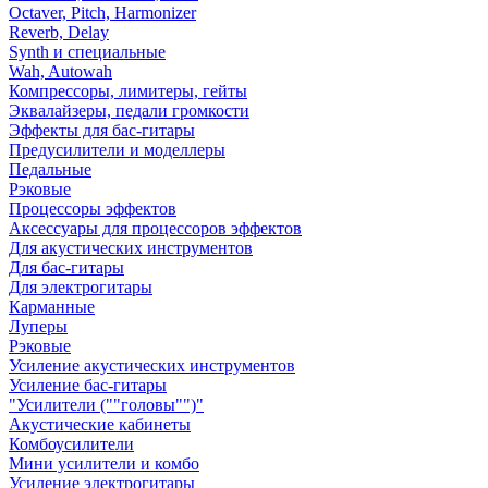
Octaver, Pitch, Harmonizer
Reverb, Delay
Synth и специальные
Wah, Autowah
Компрессоры, лимитеры, гейты
Эквалайзеры, педали громкости
Эффекты для бас-гитары
Предусилители и моделлеры
Педальные
Рэковые
Процессоры эффектов
Аксессуары для процессоров эффектов
Для акустических инструментов
Для бас-гитары
Для электрогитары
Карманные
Луперы
Рэковые
Усиление акустических инструментов
Усиление бас-гитары
"Усилители (""головы"")"
Акустические кабинеты
Комбоусилители
Мини усилители и комбо
Усиление электрогитары