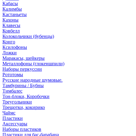
Кабасы
Калимбы
Кастаньеты
Кахоны
Клавесы
Ковбелл
Колокольчики (бубенцы)
Конго
Ксилофоны
Ложки
Маракасы, шейкеры
Металлофоны (глокеншпили)
Наборы перкуссии
Рототомы
Русские народные шумовые.
Тамбурины / Бубны
Тимбалес
Тон-блоки, Коробочки
Треугольники
Трещотки, кокирико
Чаймс
Пластики
Аксессуары
Наборы пластиков
Пластики для бас-барабана