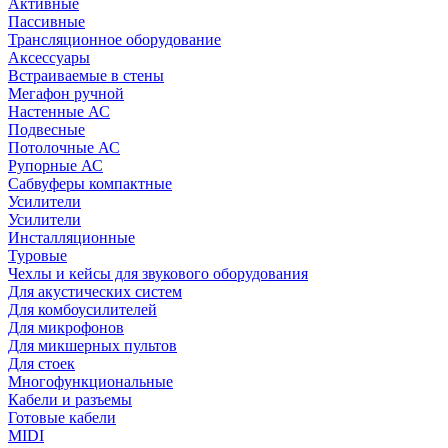
Активные
Пассивные
Трансляционное оборудование
Аксессуары
Встраиваемые в стены
Мегафон ручной
Настенные АС
Подвесные
Потолочные АС
Рупорные АС
Сабвуферы компактные
Усилители
Усилители
Инсталляционные
Туровые
Чехлы и кейсы для звукового оборудования
Для акустических систем
Для комбоусилителей
Для микрофонов
Для микшерных пультов
Для стоек
Многофункциональные
Кабели и разъемы
Готовые кабели
MIDI