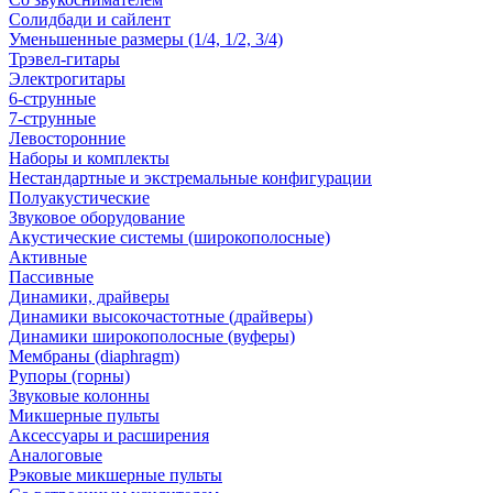
Солидбади и сайлент
Уменьшенные размеры (1/4, 1/2, 3/4)
Трэвел-гитары
Электрогитары
6-струнные
7-струнные
Левосторонние
Наборы и комплекты
Нестандартные и экстремальные конфигурации
Полуакустические
Звуковое оборудование
Акустические системы (широкополосные)
Активные
Пассивные
Динамики, драйверы
Динамики высокочастотные (драйверы)
Динамики широкополосные (вуферы)
Мембраны (diaphragm)
Рупоры (горны)
Звуковые колонны
Микшерные пульты
Аксессуары и расширения
Аналоговые
Рэковые микшерные пульты