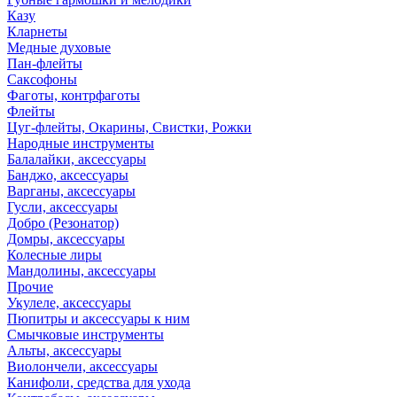
Казу
Кларнеты
Медные духовые
Пан-флейты
Саксофоны
Фаготы, контрфаготы
Флейты
Цуг-флейты, Окарины, Свистки, Рожки
Народные инструменты
Балалайки, аксессуары
Банджо, аксессуары
Варганы, аксессуары
Гусли, аксессуары
Добро (Резонатор)
Домры, аксессуары
Колесные лиры
Мандолины, аксессуары
Прочие
Укулеле, аксессуары
Пюпитры и аксессуары к ним
Смычковые инструменты
Альты, аксессуары
Виолончели, аксессуары
Канифоли, средства для ухода