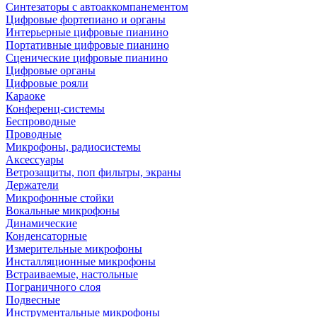
Синтезаторы с автоаккомпанементом
Цифровые фортепиано и органы
Интерьерные цифровые пианино
Портативные цифровые пианино
Сценические цифровые пианино
Цифровые органы
Цифровые рояли
Караоке
Конференц-системы
Беспроводные
Проводные
Микрофоны, радиосистемы
Аксессуары
Ветрозащиты, поп фильтры, экраны
Держатели
Микрофонные стойки
Вокальные микрофоны
Динамические
Конденсаторные
Измерительные микрофоны
Инсталляционные микрофоны
Встраиваемые, настольные
Пограничного слоя
Подвесные
Инструментальные микрофоны