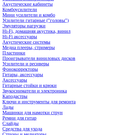
Акустические кабинеты
Комбоусилители
Мини усилители и комбо
Усилители гитарные ("головы")
Эмуляторы нагрузки
Hi-Fi, домашняя акустика, винил
Hi-Fi аксессуары
Акустические системы
Медиа плееры, стримеры
Пластинки
Проигрыватели виниловых дисков
Усилители и ресиверы
Фонокорректоры
Гитары, аксессуары
Аксессуары
Гитарные стойки и крюки
Звукосниматели и электроника
Каподастры
Ключи и инструменты для ремонта
Лады
Машинки для намотки струн
Ремни для гитар
Слайды
Средства для ухода
Струны и медиаторы