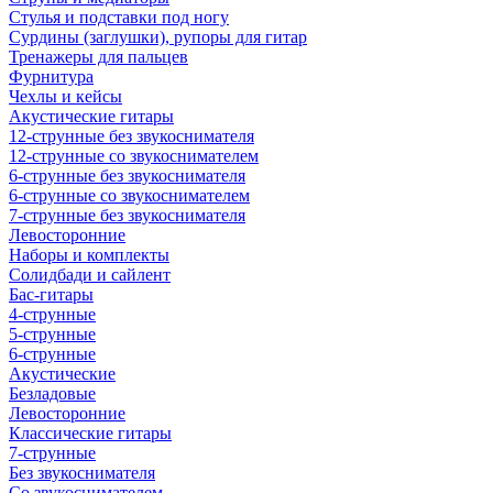
Стулья и подставки под ногу
Сурдины (заглушки), рупоры для гитар
Тренажеры для пальцев
Фурнитура
Чехлы и кейсы
Акустические гитары
12-струнные без звукоснимателя
12-струнные со звукоснимателем
6-струнные без звукоснимателя
6-струнные со звукоснимателем
7-струнные без звукоснимателя
Левосторонние
Наборы и комплекты
Солидбади и сайлент
Бас-гитары
4-струнные
5-струнные
6-струнные
Акустические
Безладовые
Левосторонние
Классические гитары
7-струнные
Без звукоснимателя
Со звукоснимателем