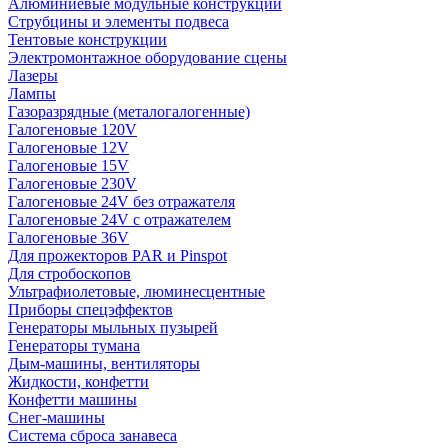
Алюминиевые модульные конструкции
Струбцины и элементы подвеса
Тентовые конструкции
Электромонтажное оборудование сцены
Лазеры
Лампы
Газоразрядные (металогалогенные)
Галогеновые 120V
Галогеновые 12V
Галогеновые 15V
Галогеновые 230V
Галогеновые 24V без отражателя
Галогеновые 24V с отражателем
Галогеновые 36V
Для прожекторов PAR и Pinspot
Для стробоскопов
Ультрафиолетовые, люминесцентные
Приборы спецэффектов
Генераторы мыльных пузырей
Генераторы тумана
Дым-машины, вентиляторы
Жидкости, конфетти
Конфетти машины
Снег-машины
Система сброса занавеса